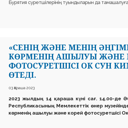
Бурятия суретшілерінің туындыларын да тамашалуғ
«СЕНІҢ ЖӘНЕ МЕНІҢ ӘҢГІМ
КӨРМЕНІҢ АШЫЛУЫ ЖӘНЕ 
ФОТОСУРЕТШІСІ ОК СУН К
ӨТЕДІ.
03 Қараша 2023
2023 жылдың 14 қараша күні сағ. 14.00-де
Ә
Республикасының Мемлекеттік өнер музейінде
көрменің ашылуы және корей фотосуретшісі Ок