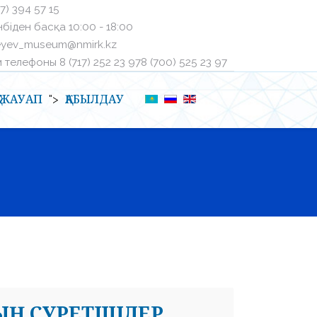
27) 394 57 15
біден басқа ㅤ10:00 - 18:00
eyev_museum@nmirk.kz
телефоныㅤ 8 (717) 252 23 97ㅤ8 (700) 525 23 97
Қ-ЖАУАП
ҚАБЫЛДАУ
">
ЫҢ СУРЕТШІЛЕР