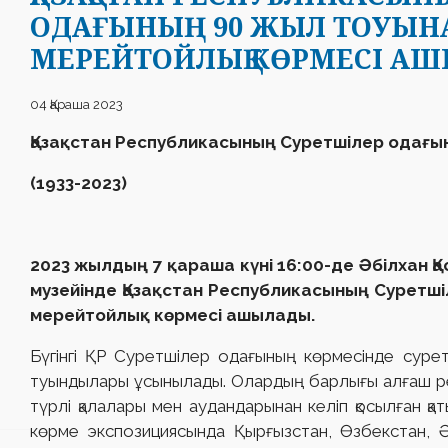
ОДАҒЫНЫҢ 90 ЖЫЛ ТОУЫН
МЕРЕЙТОЙЛЫҚ КӨРМЕСІ А
04 Қараша 2023
Қазақстан Республикасының Суретшілер одағы
(
1933-2023
)
2023 жылдың 7 қараша күні 16:00-де Әбілхан Қ
музейінде Қазақстан Республикасының Суретш
мерейтойлық көрмесі ашылады.
Бүгінгі ҚР Суретшілер одағының көрмесінде суре
туындылары ұсынылады. Олардың барлығы алғаш рет
түрлі қалалары мен аудандарынан келіп қосылған қ
көрме экспозициясында Қырғызстан, Өзбекстан, Әз