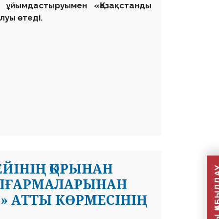
ің ұйымдастыруымен
«Қазақстанды
уы өтеді.
ЕЙІНІҢ ҚОРЫНАН
ШЫҒАРМАЛАРЫНАН
Ы» АТТЫ КӨРМЕСІНІҢ