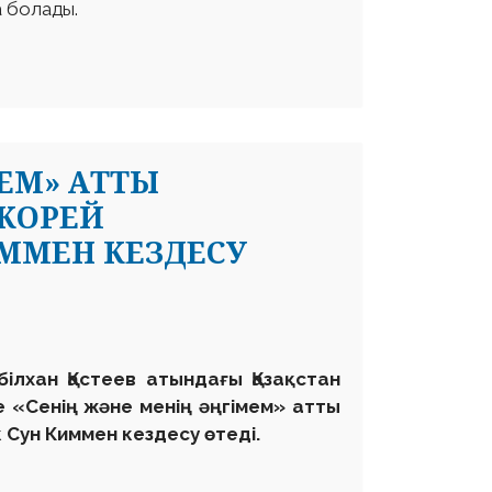
а болады.
ЕМ» АТТЫ
КОРЕЙ
ИММЕН КЕЗДЕСУ
білхан Қастеев атындағы Қазақстан
 «Сенің және менің әңгімем» атты
 Сун Киммен кездесу өтеді.