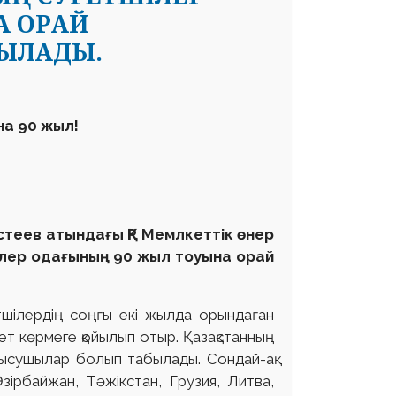
А ОРАЙ
ШЫЛАДЫ.
на 90 жыл!
астеев атындағы ҚР Мемлкеттік өнер
ілер одағының 90 жыл тоуына орай
тшілердің соңғы екі жылда орындаған
 көрмеге қойылып отыр. Қазақстанның
атысушылар болып табылады. Сондай-ақ
ірбайжан, Тәжікстан, Грузия, Литва,