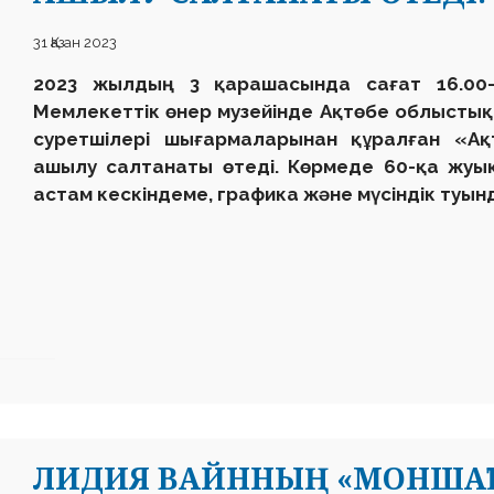
31 Қазан 2023
2023 жылдың 3 қарашасында сағат 16.00-д
Мемлекеттік өнер музейінде Ақтөбе облыстық 
суретшілері шығармаларынан құралған «Ақ
ашылу салтанаты өтеді. Көрмеде 60-қа жуық
астам кескіндеме, графика және мүсіндік туы
ЛИДИЯ ВАЙННЫҢ «МОНШАҚТ