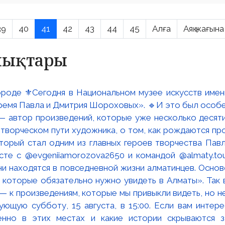
39
40
41
42
43
44
45
Алға
Аяқ жағына
алықтары