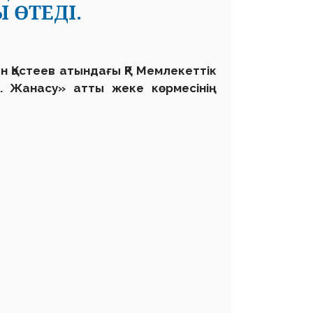
 ӨТЕДІ.
н Қастеев атындағы ҚР Мемлекеттік
. Жанасу» атты жеке көрмесінің