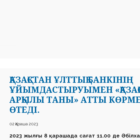
ҚАЗАҚСТАН ҰЛТТЫҚ БАНКІНІҢ
ҰЙЫМДАСТЫРУЫМЕН «ҚАЗА
АРҚЫЛЫ ТАНЫ» АТТЫ КӨРМ
ӨТЕДІ.
02 Қараша 2023
2023 жылғы 8 қарашада сағат 11.00 де Әбілха