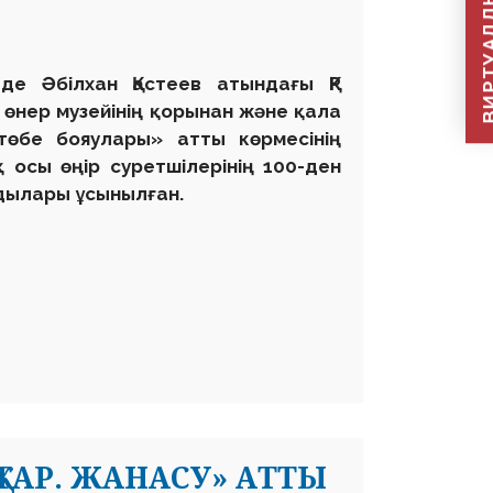
ВИРТУАЛДЫ Қ
е Әбілхан Қастеев атындағы ҚР
өнер музейінің қорынан және қала
төбе бояулары» атты көрмесінің
 осы өңір суретшілерінің 100-ден
ндылары ұсынылған.
АР. ЖАНАСУ» АТТЫ