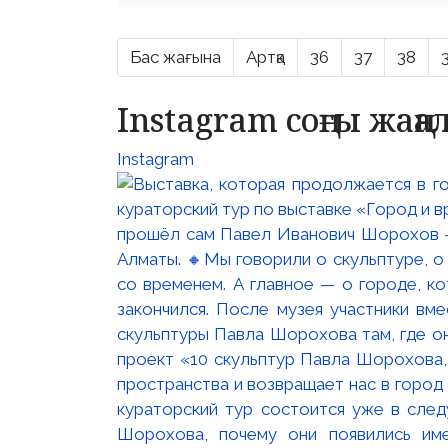
Бас жағына
Артқа
36
37
38
Instagram соңғы жаң
Instagram