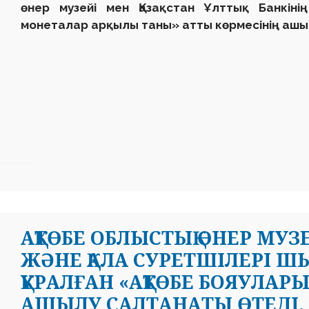
өнер музейі мен Қазақстан Ұлттық Банкін
монеталар арқылы таны» атты көрмесінің ашыл
АҚТӨБЕ ОБЛЫСТЫҚ ӨНЕР МУЗ
ЖӘНЕ ҚАЛА СУРЕТШІЛЕРІ 
ҚҰРАЛҒАН «АҚТӨБЕ БОЯУЛАР
АШЫЛУ САЛТАНАТЫ ӨТЕДІ.