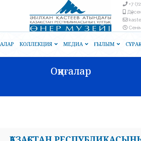
+7 (7
Дүйсен
kast
Сенім 
ҒАЛАР
КОЛЛЕКЦИЯ
МЕДИА
ҒЫЛЫМ
СҰРА
Оқиғалар
ҚАЗАҚСТАН РЕСПУБЛИКАСЫН