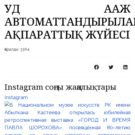
УД ААЖ
АВТОМАТТАНДЫРЫЛҒА
АҚПАРАТТЫҚ ЖҮЙЕСІ
 23 97
Қаралды: 3364
Instagram соңғы жаңалықтары
Instagram