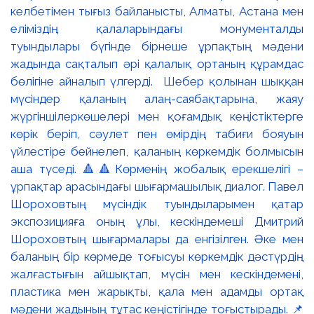
келбетімен тығыз байланысты, Алматы, Астана мен
еліміздің қалаларындағы монументалды
туындылары бүгінде бірнеше ұрпақтың мәдени
жадында сақталып әрі қалалық ортаның құрамдас
бөлігіне айналып үлгерді. Шебер қолынан шыққан
мүсіндер қаланың алаң-саябақтарына, жаяу
жүргіншілеркөшелері мен қоғамдық кеңістіктерге
көрік беріп, сәулет пен өмірдің табиғи бояуын
үйлестіре бейнелеп, қаланың көркемдік болмысын
аша түседі. 🔺🔺Көрменің жобалық ерекшелігі –
ұрпақтар арасындағы шығармашылық диалог. Павел
Шороховтың мүсіндік туындыларымен қатар
экспозицияға оның ұлы, кескіндемеші Дмитрий
Шороховтың шығармалары да енгізілген. Әке мен
баланың бір көрмеде тоғысуы көркемдік дәстүрдің
жалғастығын айшықтап, мүсін мен кескіндемені,
пластика мен жарықты, қала мен адамды ортақ
мәдени жадының тұтас кеңістігінде тоғыстырады. 📌