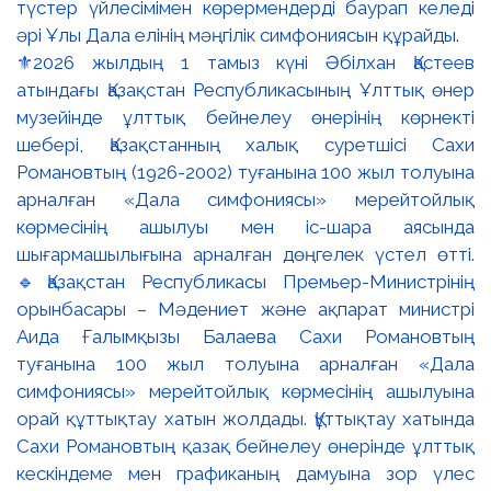
⚜️2026 жылдың 1 тамыз күні Әбілхан Қастеев
атындағы Қазақстан Республикасының Ұлттық өнер
музейінде ұлттық бейнелеу өнерінің көрнекті
шебері, Қазақстанның халық суретшісі Сахи
Романовтың (1926-2002) туғанына 100 жыл толуына
арналған «Дала симфониясы» мерейтойлық
көрмесінің ашылуы мен іс-шара аясында
шығармашылығына арналған дөңгелек үстел өтті.
🔹Қазақстан Республикасы Премьер-Министрінің
орынбасары – Мәдениет және ақпарат министрі
Аида Ғалымқызы Балаева Сахи Романовтың
туғанына 100 жыл толуына арналған «Дала
симфониясы» мерейтойлық көрмесінің ашылуына
орай құттықтау хатын жолдады. Құттықтау хатында
Сахи Романовтың қазақ бейнелеу өнерінде ұлттық
кескіндеме мен графиканың дамуына зор үлес