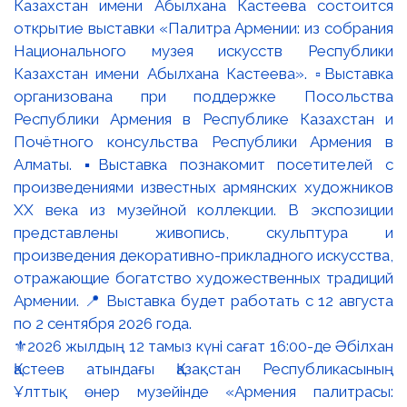
⚜️2026 жылдың 12 тамыз күні сағат 16:00-де Әбілхан
Қастеев атындағы Қазақстан Республикасының
Ұлттық өнер музейінде «Армения палитрасы: