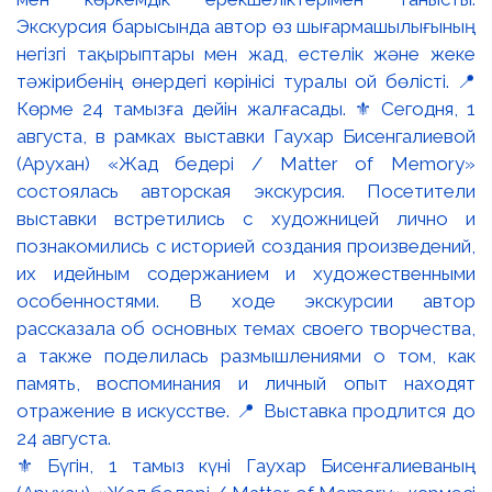
⚜️ Бүгін, 1 тамыз күні Гаухар Бисенғалиеваның