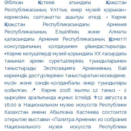
Әбілхан Қастеев атындағы Қазақстан
Республикасының Ұлттық өнер музейі қорынан»
көрмесінің салтанатты ашылуы өтеді. ▫️Көрме
Қазақстан Республикасындағы Армения
Республикасының Елшілігінің және Алматы
қаласындағы Армения Республикасының Құрметті
консулдығының қолдауымен ұйымдастырылды.
▪️Көрме келушілерді музей қорындағы ХХ ғасырдағы
танымал армян суретшілерінің туындыларымен
таныстырады. Экспозицияға Арменияның бай
көркемдік дәстүрлерімен таныстыратын кескіндеме,
мүсін және сәндік-қолданбалы өнер туындылары
қойылған. 📍 Көрме 2026 жылғы 12 тамыз - 2
қыркүйек аралығында жұмыс істейді. ⚜️12 августа в
16:00 в Национальном музее искусств Республики
Казахстан имени Абылхана Кастеева состоится
открытие выставки «Палитра Армении: из собрания
Национального музея искусств Республики