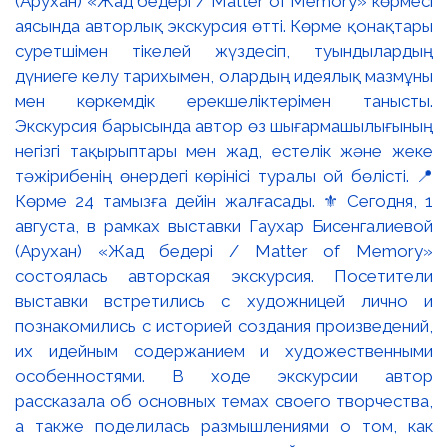
(Арухан) «Жад бедері / Matter of Memory» көрмесі
аясында авторлық экскурсия өтті. Көрме қонақтары
суретшімен тікелей жүздесіп, туындылардың
дүниеге келу тарихымен, олардың идеялық мазмұны
мен көркемдік ерекшеліктерімен танысты.
Экскурсия барысында автор өз шығармашылығының
негізгі тақырыптары мен жад, естелік және жеке
тәжірибенің өнердегі көрінісі туралы ой бөлісті. 📍
Көрме 24 тамызға дейін жалғасады. ⚜️ Сегодня, 1
августа, в рамках выставки Гаухар Бисенгалиевой
(Арухан) «Жад бедері / Matter of Memory»
состоялась авторская экскурсия. Посетители
выставки встретились с художницей лично и
познакомились с историей создания произведений,
их идейным содержанием и художественными
особенностями. В ходе экскурсии автор
рассказала об основных темах своего творчества,
а также поделилась размышлениями о том, как