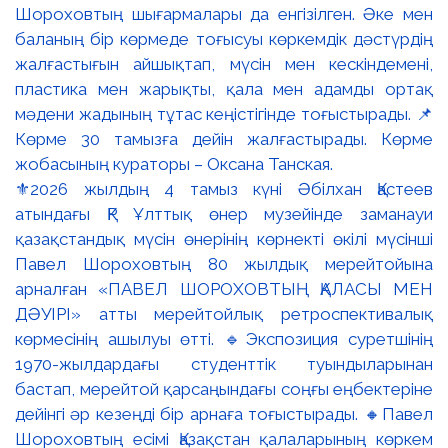
⚜️2026 жылдың 4 тамыз күні Әбілхан Қастеев
атындағы ҚР Ұлттық өнер музейінде заманауи
қазақстандық мүсін өнерінің көрнекті өкілі мүсінші
Павел Шороховтың 80 жылдық мерейтойына
арналған «ПАВЕЛ ШОРОХОВТЫҢ ҚАЛАСЫ МЕН
ДӘУІРІ» атты мерейтойлық ретроспективалық
көрмесінің ашылуы өтті. 🔹Экспозиция суретшінің
1970-жылдардағы студенттік туындыларынан
бастап, мерейтой қарсаңындағы соңғы еңбектеріне
дейінгі әр кезеңді бір арнаға тоғыстырады. 🔸Павел
Шороховтың есімі Қазақстан қалаларының көркем