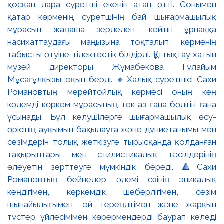
қосқан дара суретші екенін атап өтті. Сонымен
қатар көрменің суретшінің бай шығармашылық
мұрасын жаңаша зерделеп, кейінгі ұрпаққа
насихаттаудағы маңызына тоқталып, көрменің
табысты өтуіне тілектестік білдірді. Құттықтау хатын
музей директоры Жұмабекова Гүлайым
Мұсағұлқызы оқып берді. 🔸Халық суретшісі Сахи
Романовтың мерейтойлық көрмесі оның кең
көлемді көркем мұрасының тек аз ғана бөлігін ғана
ұсынады. Бұл келушілерге шығармашылық өсу-
өрісінің ауқымын бақылауға және дүниетанымы мен
сезімдерін толық жеткізуге тырысқанда қолданған
тақырыптары мен стилистикалық тәсілдерінің
әлеуетін зерттеуге мүмкіндік береді. 🔺Сахи
Романовтың бейнелер әлемі өзінің эпикалық
кеңдігімен, көркемдік шеберлігімен, сезім
шынайылығымен, ой тереңдігімен және жарқын
түстер үйлесімімен көрермендерді баурап келеді