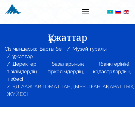
Құжаттар
Сіз мындасыз:
Басты бет
Музей туралы
Құжаттар
Деректер базаларының (банктерінің),
тізілімдердің, тіркелімдердің, кадастрлардың
тізбесі
УД ААЖ АВТОМАТТАНДЫРЫЛҒАН АҚПАРАТТЫҚ
ЖҮЙЕСІ