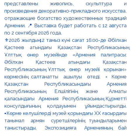
⚜️2026 жылдың 12 тамыз күні сағат 16:00-де Әбілхан
Қастеев атындағы Қазақстан Республикасының
Ұлттық өнер музейінде «Армения палитрасы:
Әбілхан Қастеев атындағы Қазақстан
Республикасының Ұлттық өнер музейі қорынан»
көрмесінің салтанатты ашылуы өтеді. ▫️Көрме
Қазақстан Республикасындағы Армения
Республикасының Елшілігінің және Алматы
қаласындағы Армения Республикасының Құрметті
консулдығының қолдауымен ұйымдастырылды.
▪️Көрме келушілерді музей қорындағы ХХ ғасырдағы
танымал армян суретшілерінің туындыларымен
таныстырады. Экспозицияға Арменияның бай