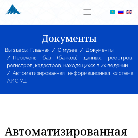
Документы
Вы здесь:
Главная
О музее
Документы
Перечень баз (банков) данных, реестров,
регистров, кадастров, находящихся в их ведении
Автоматизированная информационная система
АИС УД
Автоматизированная