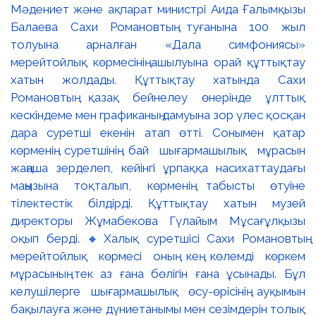
Мәдениет және ақпарат министрі Аида Ғалымқызы
Балаева Сахи Романовтың туғанына 100 жыл
толуына арналған «Дала симфониясы»
мерейтойлық көрмесінің ашылуына орай құттықтау
хатын жолдады. Құттықтау хатында Сахи
Романовтың қазақ бейнелеу өнерінде ұлттық
кескіндеме мен графиканың дамуына зор үлес қосқан
дара суретші екенін атап өтті. Сонымен қатар
көрменің суретшінің бай шығармашылық мұрасын
жаңаша зерделеп, кейінгі ұрпаққа насихаттаудағы
маңызына тоқталып, көрменің табысты өтуіне
тілектестік білдірді. Құттықтау хатын музей
директоры Жұмабекова Гүлайым Мұсағұлқызы
оқып берді. 🔸Халық суретшісі Сахи Романовтың
мерейтойлық көрмесі оның кең көлемді көркем
мұрасының тек аз ғана бөлігін ғана ұсынады. Бұл
келушілерге шығармашылық өсу-өрісінің ауқымын
бақылауға және дүниетанымы мен сезімдерін толық