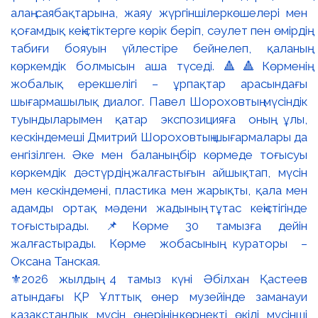
⚜️2026 жылдың 4 тамыз күні Әбілхан Қастеев
атындағы ҚР Ұлттық өнер музейінде заманауи
қазақстандық мүсін өнерінің көрнекті өкілі мүсінші