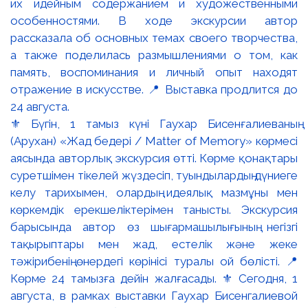
⚜️ Бүгін, 1 тамыз күні Гаухар Бисенғалиеваның
(Арухан) «Жад бедері / Matter of Memory» көрмесі
аясында авторлық экскурсия өтті. Көрме қонақтары
суретшімен тікелей жүздесіп, туындылардың дүниеге
келу тарихымен, олардың идеялық мазмұны мен
көркемдік ерекшеліктерімен танысты. Экскурсия
барысында автор өз шығармашылығының негізгі
тақырыптары мен жад, естелік және жеке
тәжірибенің өнердегі көрінісі туралы ой бөлісті. 📍
Көрме 24 тамызға дейін жалғасады. ⚜️ Сегодня, 1
августа, в рамках выставки Гаухар Бисенгалиевой