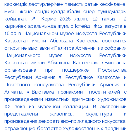
көркемдік дәстүрлерімен таныстыратын кескіндеме,
мүсін және сәндік-қолданбалы өнер туындылары
қойылған. 📍 Көрме 2026 жылғы 12 тамыз - 2
қыркүйек аралығында жұмыс істейді. ⚜️12 августа в
16:00 в Национальном музее искусств Республики
Казахстан имени Абылхана Кастеева состоится
открытие выставки «Палитра Армении: из собрания
Национального музея искусств Республики
Казахстан имени Абылхана Кастеева». ▫️Выставка
организована при поддержке Посольства
Республики Армения в Республике Казахстан и
Почётного консульства Республики Армения в
Алматы. ▪️Выставка познакомит посетителей с
произведениями известных армянских художников
XX века из музейной коллекции. В экспозиции
представлены живопись, скульптура и
произведения декоративно-прикладного искусства,
отражающие богатство художественных традиций