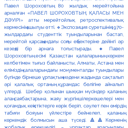
Павел Шороховтың 80 жылдық мерейтойына
арналған «ПАВЕЛ ШОРОХОВТЫҢ ҚАЛАСЫ МЕН
ДӘУІРІ» атты мерейтойлық ретроспективалық
көрмесінің ашылуы өтті. 🔹Экспозиция суретшінің 1970-
жылдардағы студенттік туындыларынан бастап,
мерейтой қарсаңындағы соңғы еңбектеріне дейінгі әр
кезеңді бір арнаға тоғыстырады. 🔸Павел
Шороховтың есімі Қазақстан қалаларының көркем
келбетімен тығыз байланысты, Алматы, Астана мен
еліміздің қалаларындағы монументалды туындылары
бүгінде бірнеше ұрпақтың мәдени жадында сақталып
әрі қалалық ортаның құрамдас бөлігіне айналып
үлгерді. Шебер қолынан шыққан мүсіндер қаланың
алаң-саябақтарына, жаяу жүргіншілеркөшелері мен
қоғамдық кеңістіктерге көрік беріп, сәулет пен өмірдің
табиғи бояуын үйлестіре бейнелеп, қаланың
көркемдік болмысын аша түседі. 🔺🔺Көрменің
жобалық ерекшелігі – ұрпақтар арасындағы