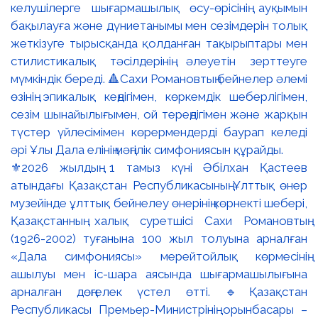
⚜️2026 жылдың 1 тамыз күні Әбілхан Қастеев
атындағы Қазақстан Республикасының Ұлттық өнер
музейінде ұлттық бейнелеу өнерінің көрнекті шебері,
Қазақстанның халық суретшісі Сахи Романовтың
(1926-2002) туғанына 100 жыл толуына арналған
«Дала симфониясы» мерейтойлық көрмесінің
ашылуы мен іс-шара аясында шығармашылығына
арналған дөңгелек үстел өтті. 🔹Қазақстан
Республикасы Премьер-Министрінің орынбасары –