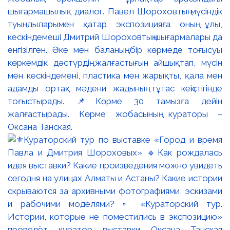
шығармашылық диалог. Павел Шороховтың мүсіндік
туындыларымен қатар экспозицияға оның ұлы,
кескіндемеші Дмитрий Шороховтың шығармалары да
енгізілген. Әке мен баланың бір көрмеде тоғысуы
көркемдік дәстүрдің жалғастығын айшықтап, мүсін
мен кескіндемені, пластика мен жарықты, қала мен
адамды ортақ мәдени жадының тұтас кеңістігінде
тоғыстырады. 📌Көрме 30 тамызға дейін
жалғастырады. Көрме жобасының кураторы –
Оксана Танская.