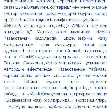
өзінің эпикалық кеңдігімен, көркемдік шеберлігімен,
сезім шынайылығымен, ой тереңдігімен және жарқын
түстер үйлесімімен көрермендерді баурап келеді
әрі Ұлы Дала елінің мәңгілік симфониясын құрайды.