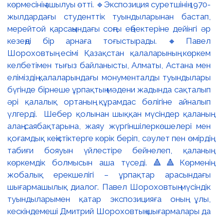
көрмесінің ашылуы өтті. 🔹Экспозиция суретшінің 1970-
жылдардағы студенттік туындыларынан бастап,
мерейтой қарсаңындағы соңғы еңбектеріне дейінгі әр
кезеңді бір арнаға тоғыстырады. 🔸Павел
Шороховтың есімі Қазақстан қалаларының көркем
келбетімен тығыз байланысты, Алматы, Астана мен
еліміздің қалаларындағы монументалды туындылары
бүгінде бірнеше ұрпақтың мәдени жадында сақталып
әрі қалалық ортаның құрамдас бөлігіне айналып
үлгерді. Шебер қолынан шыққан мүсіндер қаланың
алаң-саябақтарына, жаяу жүргіншілеркөшелері мен
қоғамдық кеңістіктерге көрік беріп, сәулет пен өмірдің
табиғи бояуын үйлестіре бейнелеп, қаланың
көркемдік болмысын аша түседі. 🔺🔺Көрменің
жобалық ерекшелігі – ұрпақтар арасындағы
шығармашылық диалог. Павел Шороховтың мүсіндік
туындыларымен қатар экспозицияға оның ұлы,
кескіндемеші Дмитрий Шороховтың шығармалары да