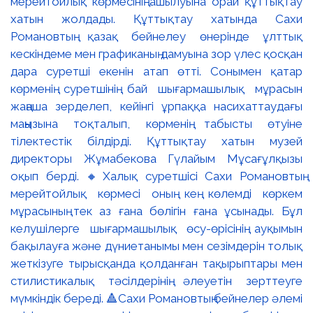
мерейтойлық көрмесінің ашылуына орай құттықтау
хатын жолдады. Құттықтау хатында Сахи
Романовтың қазақ бейнелеу өнерінде ұлттық
кескіндеме мен графиканың дамуына зор үлес қосқан
дара суретші екенін атап өтті. Сонымен қатар
көрменің суретшінің бай шығармашылық мұрасын
жаңаша зерделеп, кейінгі ұрпаққа насихаттаудағы
маңызына тоқталып, көрменің табысты өтуіне
тілектестік білдірді. Құттықтау хатын музей
директоры Жұмабекова Гүлайым Мұсағұлқызы
оқып берді. 🔸Халық суретшісі Сахи Романовтың
мерейтойлық көрмесі оның кең көлемді көркем
мұрасының тек аз ғана бөлігін ғана ұсынады. Бұл
келушілерге шығармашылық өсу-өрісінің ауқымын
бақылауға және дүниетанымы мен сезімдерін толық
жеткізуге тырысқанда қолданған тақырыптары мен
стилистикалық тәсілдерінің әлеуетін зерттеуге
мүмкіндік береді. 🔺Сахи Романовтың бейнелер әлемі