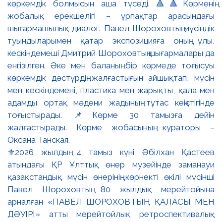
⚜️2026 жылдың 4 тамыз күні Әбілхан Қастеев
атындағы ҚР Ұлттық өнер музейінде заманауи
қазақстандық мүсін өнерінің көрнекті өкілі мүсінші
Павел Шороховтың 80 жылдық мерейтойына
арналған «ПАВЕЛ ШОРОХОВТЫҢ ҚАЛАСЫ МЕН
ДӘУІРІ» атты мерейтойлық ретроспективалық