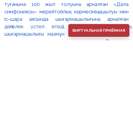
туғанына 100 жыл толуына арналған «Дала
симфониясы» мерейтойлық көрмесінің ашылуы мен
іс-шара аясында шығармашылығына арналған
дөңгелек үстел өтеді. 🔸Сахи Романовтың
ВИРТУАЛЬНАЯ ПРИЁМНАЯ
шығармашылығы мазмұн тереңдігімен және айқын
ұлттық сипатымен ерекшеленеді. Суреткер
туындыларына бейнелі ойдың эпикалық кең тынысы,
жоғары кескіндемелік шеберлік пен адам болмысын
терең танып-білуге негізделген айрықша тереңдік тән.
Ол 1949 жылдан бастап көрмелерге қатыса
бастаған. 1955 жылы Бүкілодақтық мемлекеттік
кинематография институтын (ВГИК, Мәскеу)
тәмамдады. 1958 жылы КСРО Суретшілер одағына,
ал 1960 жылы Кинематографистер одағына
мүшелікке қабылданды. 1967 жылы оған Қазақ КСР-
інің еңбек сіңірген өнер қайраткері, 1981 жылы Қазақ
КСР-інің халық суретшісі атағы берілді. 1955 жылы
институтты тәмамдағаннан кейін Сахи Романов