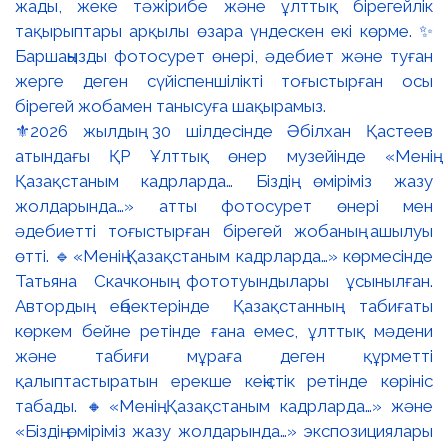
⚜️2026 жылдың 30 шілдесінде Әбілхан Қастеев
атындағы ҚР Ұлттық өнер музейінде «Менің
Қазақстаным кадрларда… Біздің өміріміз жазу
жолдарында…» атты фотосурет өнері мен
әдебиетті тоғыстырған бірегей жобаның ашылуы
өтті. 🔹«Менің Қазақстаным кадрларда…» көрмесінде
Татьяна Скачконың фототуындылары ұсынылған.
Автордың еңбектерінде Қазақстанның табиғаты
көркем бейне ретінде ғана емес, ұлттық мәдени
және табиғи мұраға деген құрметті
қалыптастыратын ерекше кеңістік ретінде көрініс
табады. 🔸«Менің Қазақстаным кадрларда…» және
«Біздің өміріміз жазу жолдарында…» экспозициялары