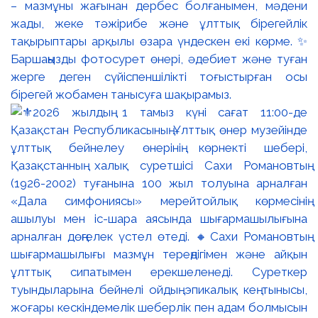
– мазмұны жағынан дербес болғанымен, мәдени
жады, жеке тәжірибе және ұлттық бірегейлік
тақырыптары арқылы өзара үндескен екі көрме. ✨
Баршаңызды фотосурет өнері, әдебиет және туған
жерге деген сүйіспеншілікті тоғыстырған осы
бірегей жобамен танысуға шақырамыз.