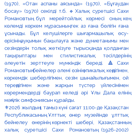
⚜️2026 жылдың 1 тамыз күні сағат 11:00-де Қазақстан
Республикасының Ұлттық өнер музейінде ұлттық
бейнелеу өнерінің көрнекті шебері, Қазақстанның
халық суретшісі Сахи Романовтың (1926-2002)