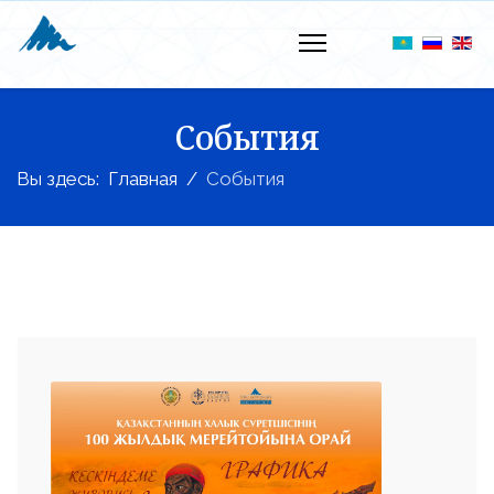
События
Вы здесь:
Главная
События