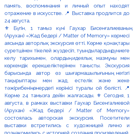
⚜️ Бүгін, 1 тамыз күні Гаухар Бисенғалиеваның
(Арухан) «Жад бедері / Matter of Memory» көрмесі
аясында авторлық экскурсия өтті. Көрме қонақтары
суретшімен тікелей жүздесіп, туындылардың дүниеге
келу тарихымен, олардың идеялық мазмұны мен
көркемдік ерекшеліктерімен танысты. Экскурсия
барысында автор өз шығармашылығының негізгі
тақырыптары мен жад, естелік және жеке
тәжірибенің өнердегі көрінісі туралы ой бөлісті. 📍
Көрме 24 тамызға дейін жалғасады. ⚜️ Сегодня, 1
августа, в рамках выставки Гаухар Бисенгалиевой
(Арухан) «Жад бедері / Matter of Memory»
состоялась авторская экскурсия. Посетители
выставки встретились с художницей лично и
познакомились с историей создания произведений,