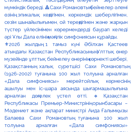
⚜️2026 жылдың 1 тамыз күні Әбілхан Қастеев
атындағы Қазақстан Республикасының Ұлттық өнер
музейінде ұлттық бейнелеу өнерінің көрнекті шебері,
Қазақстанның халық суретшісі Сахи Романовтың
(1926-2002) туғанына 100 жыл толуына арналған
«Дала симфониясы» мерейтойлық көрмесінің
ашылуы мен іс-шара аясында шығармашылығына
арналған дөңгелек үстел өтті. 🔹Қазақстан
Республикасы Премьер-Министрінің орынбасары –
Мәдениет және ақпарат министрі Аида Ғалымқызы
Балаева Сахи Романовтың туғанына 100 жыл
толуына арналған «Дала симфониясы»