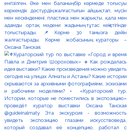
енгізілген. Әке мен баланың бір көрмеде тоғысуы
көркемдік дәстүрдің жалғастығын айшықтап, мүсін
мен кескіндемені, пластика мен жарықты, қала мен
адамды ортақ мәдени жадының тұтас кеңістігінде
тоғыстырады. 📌Көрме 30 тамызға дейін
жалғастырады. Көрме жобасының кураторы –
Оксана Танская.