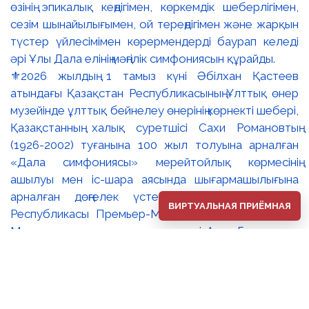
⚜️2026 жылдың 1 тамыз күні Әбілхан Қастеев
атындағы Қазақстан Республикасының Ұлттық өнер
музейінде ұлттық бейнелеу өнерінің көрнекті шебері,
Қазақстанның халық суретшісі Сахи Романовтың
(1926-2002) туғанына 100 жыл толуына арналған
«Дала симфониясы» мерейтойлық көрмесінің
ашылуы мен іс-шара аясында шығармашылығына
арналған дөңгелек үстел өтті. 🔹Қазақстан
ВИРТУАЛЬНАЯ ПРИЁМНАЯ
Республикасы Премьер-Министрінің орынбасары –
Мәдениет және ақпарат министрі Аида Ғалымқызы
Балаева Сахи Романовтың туғанына 100 жыл
толуына арналған «Дала симфониясы»
мерейтойлық көрмесінің ашылуына орай құттықтау
хатын жолдады. Құттықтау хатында Сахи