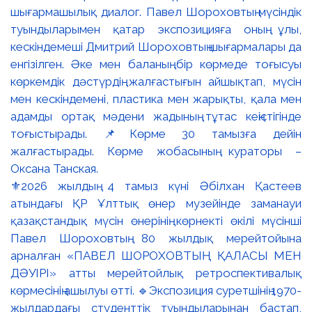
⚜️2026 жылдың 4 тамыз күні Әбілхан Қастеев
атындағы ҚР Ұлттық өнер музейінде заманауи
қазақстандық мүсін өнерінің көрнекті өкілі мүсінші
Павел Шороховтың 80 жылдық мерейтойына
арналған «ПАВЕЛ ШОРОХОВТЫҢ ҚАЛАСЫ МЕН
ДӘУІРІ» атты мерейтойлық ретроспективалық
көрмесінің ашылуы өтті. 🔹Экспозиция суретшінің 1970-
жылдардағы студенттік туындыларынан бастап,