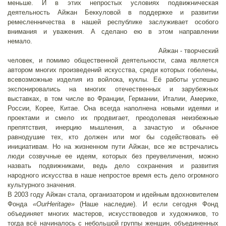
меньше. И в этих непростых условиях подвижническая
деятельность Айжан Беккуловой в поддержке и развитии
ремесленничества в нашей республике заслуживает особого
внимания и уважения. А сделано ею в этом направлении
немало.
Айжан - творческий
человек, и помимо общественной деятельности, сама является
автором многих произведений искусства, среди которых гобелены,
всевозможные изделия из войлока, куклы. Её работы успешно
экспонировались на многих отечественных и зарубежных
выставках, в том числе во Франции, Германии, Италии, Америке,
России, Корее, Китае. Она всегда наполнена новыми идеями и
проектами и смело их продвигает, преодолевая неизбежные
препятствия, инерцию мышления, а зачастую и обычное
равнодушие тех, кто должен или мог бы содействовать её
инициативам. Но на жизненном пути Айжан, все же встречались
люди созвучные ее идеям, которых без преувеличения, можно
назвать подвижниками, ведь дело сохранения и развития
народного искусства в наше непростое время есть дело огромного
культурного значения.
В 2003 году Айжан стала, организатором и идейным вдохновителем
Фонда
«
Our
Heritage
»
(Наше наследие). И если сегодня Фонд
объединяет многих мастеров, искусствоведов и художников, то
тогда всё начиналось с небольшой группы женщин, объединенных