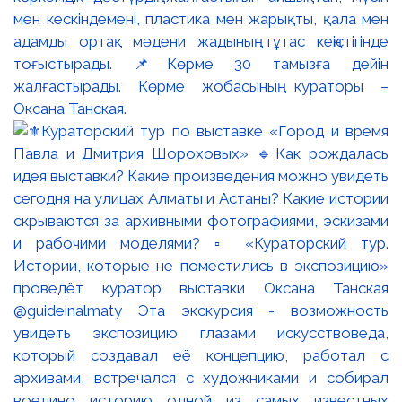
мен кескіндемені, пластика мен жарықты, қала мен
адамды ортақ мәдени жадының тұтас кеңістігінде
тоғыстырады. 📌Көрме 30 тамызға дейін
жалғастырады. Көрме жобасының кураторы –
Оксана Танская.