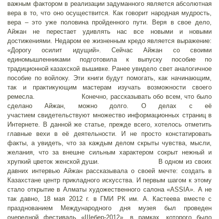
важным фактором в реализации задуманного является абсолютная
вера в то, что оно осуществится. Как говорит народная мудрость,
вера – это уже половина пройденного пути. Веря в свое дело,
Айжан не перестает удивлять нас все новыми и новыми
достижениями. Недаром ее жизненным кредо является выражение:
«Дорогу осилит идущий». Сейчас Айжан со своими
единомышленниками подготовила к выпуску пособие по
традиционной казахской вышивке. Ранее увидело свет аналогичное
пособие по войлоку. Эти книги будут помогать, как начинающим,
так и практикующим мастерам изучать возможности своего
ремесла. Конечно, рассказывать обо всем, что было
сделано Айжан, можно долго. О делах с её
участием свидетельствуют множество информационных страниц в
Интернете. В данной же статье, прежде всего, хотелось отметить
главные вехи в её деятельности. И не просто констатировать
факты, а увидеть, что за каждым делом скрыты чувства, мысли,
желания, что за внешне сильным характером сокрыт нежный и
хрупкий цветок женской души. В одном из своих
давних интервью Айжан рассказывала о своей мечте: создать в
Казахстане центр прикладного искусства. И первым шагом к этому
стало открытие в Алматы художественного салона «ASSIA». А не
так давно, 18 мая 2012 г. в ГМИ РК им. А. Кастеева вместе с
празднованием Международного дня музея был проведен
очередной фестиваль «Шебер-2012», в рамках, которого было