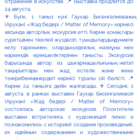
⚜️ Бүгін, 1 тамыз күні Гаухар Бисенғалиеваның
(Арухан) «Жад бедері / Matter of Memory» көрмесі
аясында авторлық экскурсия өтті. Көрме қонақтары
суретшімен тікелей жүздесіп, туындылардың дүниеге
келу тарихымен, олардың идеялық мазмұны мен
көркемдік ерекшеліктерімен танысты. Экскурсия
барысында автор өз шығармашылығының негізгі
тақырыптары мен жад, естелік және жеке
тәжірибенің өнердегі көрінісі туралы ой бөлісті. 📍
Көрме 24 тамызға дейін жалғасады. ⚜️ Сегодня, 1
августа, в рамках выставки Гаухар Бисенгалиевой
(Арухан) «Жад бедері / Matter of Memory»
состоялась авторская экскурсия. Посетители
выставки встретились с художницей лично и
познакомились с историей создания произведений,
их идейным содержанием и художественными