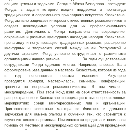
общими целями и задачами. Сегодня Айжан Беккулова - президент
Фонда, в задачи которого входит поддержка и пропаганда
традиционного и современного прикладного искусства Казахстана.
Фонд активно защищает интересы отечественных ремесленников и
создает необходимые условия для их профессионального
развития. Деятельность Фонда направлена на возрождение,
сохранение и развитие культурного наследия народов Казахстана,
пропаганду и популяризацию традиционных ремесел, расширение
культурных и творческих связей между нашей Республикой и
другими странами. Фонд успешно сотрудничает с различными
организациями нашего региона. За годы существования
сотрудниками Фонда сделано многое. Например, впервые была
сформирована база данных о мастерах Казахстана, которая из года
в год пополняется новыми именами. Регулярно
проводятся ярмарки, мастер-классы, семинары, конференции,
тренинги по вопросам ремесленничества. В том числе –
международные. При этом Фонд взял на себя ответственность за
распространение в Казахстане информации о вышеперечисленных
мероприятиях среди заинтересованных лиц и организаций.
Приглашаются известные мастера из ближнего и дальнего
зарубежья для обмена опытом и обучения тех, кто стремится к
изучению секретов ремесла. Привлекаются средства и посильная
помощь от местных и международных организаций для проведения