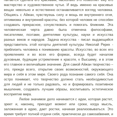
мастерство и художественное чутье. И ведь именно на красивых
вещах невольно и естественно останавливается взгляд человека.
Общаясь с Айжан, чувствуешь силу и мощь ее внутреннего огня,
оптимизма и внутренней красоты, без которой человек не способен
создавать прекрасное, сочувствовать и помогать ближним. Эта
человеческая черта давно была отмечена философами,
писателями, поэтами, деятелями культуры, науки и искусства
разных веков и народов. Задача искусства - писал выдающийся
представитель этой когорты деятелей культуры Николай Рерих -
приблизить человека к пониманию красоты. Искусство, во всех его
проявлениях и во всех его формах, всегда будет началом
духовным, будящим устремление к красоте, к Высшему, и в этом
его главное и величайшее значение. Для самой Айжан творчество –
это, прежде всего, открытие своих возможностей, окружающего
мира и себя в этом мире. Своего рода познание самого себя. Она
остро понимает, что творчество должно стать необходимостью
для людей и не только радовать, но и формировать позитивное
мышление, создавать лучшие образы, воспитывать эстетическое
восприятие мира.
Любое значимое дело начинается с идеи, которая растет,
зреет и, наконец, приходит момент или сроки, когда мысль,
заложенная в идею, дает ростки, начиная реализовываться. Это
время требует полной отдачи себя, практически до самозабвения, и