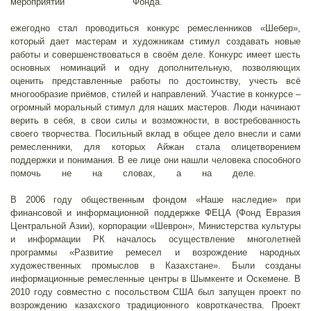
мероприятий Фонда.
Наприм
ежегодно стал проводиться конкурс ремесленников «Шебер»,
который дает мастерам и художникам стимул создавать новые
работы и совершенствоваться в своём деле. Конкурс имеет шесть
основных номинаций и одну дополнительную, позволяющих
оценить представленные работы по достоинству, учесть всё
многообразие приёмов, стилей и направлений. Участие в конкурсе –
огромный моральный стимул для наших мастеров. Люди начинают
верить в себя, в свои силы и возможности, в востребованность
своего творчества. Посильный вклад в общее дело внесли и сами
ремесленники, для которых Айжан стала олицетворением
поддержки и понимания. В ее лице они нашли человека способного
помочь не на словах, а на деле.
В 2006 году общественным фондом «Наше наследие» при
финансовой и информационной поддержке ФЕЦА (Фонд Евразия
Центральной Азии), корпорации «Шеврон», Министерства культуры
и информации РК началось осуществление многолетней
программы «Развитие ремесел и возрождение народных
художественных промыслов в Казахстане». Были созданы
информационные ремесленные центры в Шымкенте и Оскемене. В
2010 году совместно с посольством США был запущен проект по
возрождению казахского традиционного ковроткачества. Проект