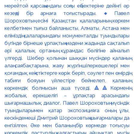
мерейтой қарсаңындағы соңғы еңбектеріне дейінгі әр
кезеңді бір арнаға тоғыстырады. 🔸Павел
Шороховтың есімі Қазақстан қалаларының көркем
келбетімен тығыз байланысты, Алматы, Астана мен
еліміздің қалаларындағы монументалды туындылары
бүгінде бірнеше ұрпақтың мәдени жадында сақталып
әрі қалалық ортаның құрамдас бөлігіне айналып
үлгерді. Шебер қолынан шыққан мүсіндер қаланың
алаң-саябақтарына, жаяу жүргіншілеркөшелері мен
қоғамдық кеңістіктерге көрік беріп, сәулет пен өмірдің
табиғи бояуын үйлестіре бейнелеп, қаланың
көркемдік болмысын аша түседі. 🔺🔺Көрменің
жобалық ерекшелігі – ұрпақтар арасындағы
шығармашылық диалог. Павел Шороховтың мүсіндік
туындыларымен қатар экспозицияға оның ұлы,
кескіндемеші Дмитрий Шороховтың шығармалары да
енгізілген. Әке мен баланың бір көрмеде тоғысуы
көркемдік дәстүрдің жалғастығын айшықтап, мүсін