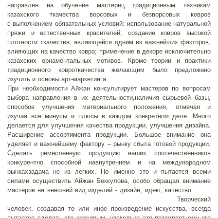
направлен на обучение мастериц традиционным техникам
казахского ткачества ворсовых и безворсовых ковров
с выполнением обязательных условий: использование натуральной
пряжи и естественных красителей; создание ковров высокой
плотности ткачества, являющейся одним из важнейших факторов,
влияющих на качество ковра; применение в декоре исключительно
казахских орнаментальных мотивов. Кроме теории и практики
традиционного ковроткачества желающим было предложено
изучить и основы арт-маркетинга.
При необходимости Айжан консультирует мастеров по вопросам
выбора направления в их деятельности,наличия сырьевой базы,
способов улучшения материального положения, отмечая и
изучая все минусы и плюсы в каждом конкретном деле. Много
делается для улучшения качества продукции, улучшения дизайна.
Расширение ассортимента продукции. Большое внимание она
уделяет и важнейшему фактору – рынку сбыта готовой продукции.
Сделать ремесленную продукцию наших соотечественников
конкурентно способной навнутреннем и на международном
рынкахзадача не из легких. Но именно это и пытается всеми
силами осуществить Айжан Беккулова, особо обращая внимание
мастеров на внешний вид изделий - дизайн, идею, качество.
Творческий
человек, создавая то или иное произведение искусства, всегда
пытается сделать его красивым, насколько это позволяет ему его