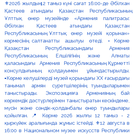
⚜️2026 жылдың 12 тамыз күні сағат 16:00-де Әбілхан
Қастеев атындағы Қазақстан Республикасының
Ұлттық өнер музейінде «Армения палитрасы:
Әбілхан Қастеев атындағы Қазақстан
Республикасының Ұлттық өнер музейі қорынан»
көрмесінің салтанатты ашылуы өтеді. ▫️Көрме
Қазақстан Республикасындағы Армения
Республикасының Елшілігінің және Алматы
қаласындағы Армения Республикасының Құрметті
консулдығының қолдауымен ұйымдастырылды.
▪️Көрме келушілерді музей қорындағы ХХ ғасырдағы
танымал армян суретшілерінің туындыларымен
таныстырады. Экспозицияға Арменияның бай
көркемдік дәстүрлерімен таныстыратын кескіндеме,
мүсін және сәндік-қолданбалы өнер туындылары
қойылған. 📍 Көрме 2026 жылғы 12 тамыз - 2
қыркүйек аралығында жұмыс істейді. ⚜️12 августа в
16:00 в Национальном музее искусств Республики