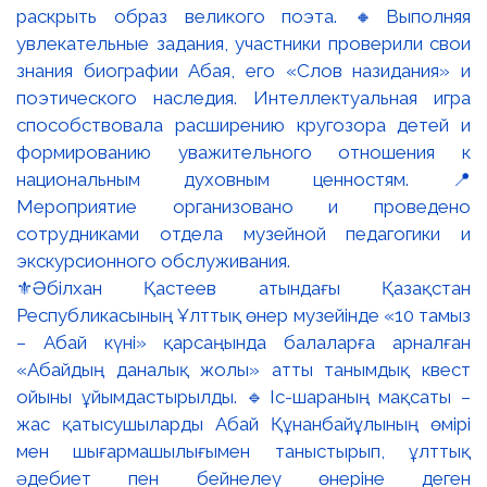
⚜️Әбілхан Қастеев атындағы Қазақстан
Республикасының Ұлттық өнер музейінде «10 тамыз
– Абай күні» қарсаңында балаларға арналған
«Абайдың даналық жолы» атты танымдық квест
ойыны ұйымдастырылды. 🔹Іс-шараның мақсаты –
жас қатысушыларды Абай Құнанбайұлының өмірі
мен шығармашылығымен таныстырып, ұлттық
әдебиет пен бейнелеу өнеріне деген