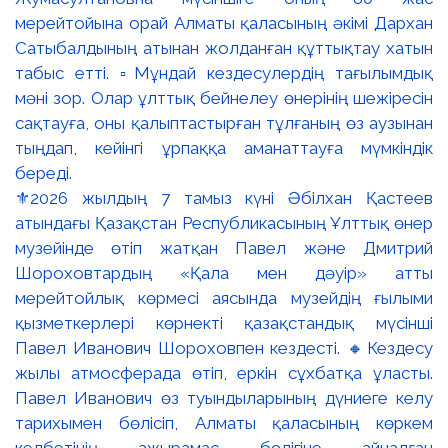
⚜️2026 жылдың 7 тамыз күні Әбілхан Қастеев
атындағы Қазақстан Республикасының Ұлттық өнер
музейінде өтіп жатқан Павел және Дмитрий
Шороховтардың «Қала мен дәуір» атты
мерейтойлық көрмесі аясында музейдің ғылыми
қызметкерлері көрнекті қазақстандық мүсінші
Павел Иванович Шороховпен кездесті. 🔸Кездесу
жылы атмосферада өтіп, еркін сұхбатқа ұласты.
Павел Иванович өз туындыларының дүниеге келу
тарихымен бөлісіп, Алматы қаласының көркем