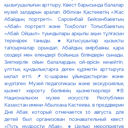
қызығушылығын арттыру. Квест барысында балалар
музей залдарын аралап, Әбілхан Қастеевтің «Жас
Абайдың портреті», Сәрсенбай Бейсенбаевтың
«Абай» портреті және Тоқболат Тоғысбаевтың
«Абай. Ойшыл» туындылары арқылы ақын тұлғасын
тереңірек таныды. 🔸Қатысушылар қызықты
тапсырмалар орындап, Абайдың өмірбаяны, қара
сөздері мен өлеңдері бойынша білімдерін сынады.
Зияткерлік ойын балалардың ой-өрісін кеңейтіп,
ұлттық құндылықтарға деген құрметін арттыруға
ықпал етті. 📌Іс-шараны ұйымдастырған және
жүргізген: Музей педагогикасы және экскурсиялық
қызмет көрсету бөлімінің қызметкерлері ⚜️В
Национальном музее искусств Республики
Казахстан имени Абылхана Кастеева, в преддверии
Дня Абая, который отмечается 10 августа, для
детей был организован познавательный квест
«Путь мудрости Абая». 🔹Целью мероприятия