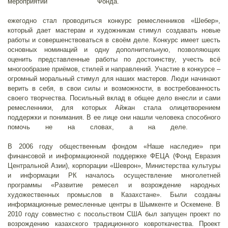
мероприятий Фонда.
Наприм
ежегодно стал проводиться конкурс ремесленников «Шебер»,
который дает мастерам и художникам стимул создавать новые
работы и совершенствоваться в своём деле. Конкурс имеет шесть
основных номинаций и одну дополнительную, позволяющих
оценить представленные работы по достоинству, учесть всё
многообразие приёмов, стилей и направлений. Участие в конкурсе –
огромный моральный стимул для наших мастеров. Люди начинают
верить в себя, в свои силы и возможности, в востребованность
своего творчества. Посильный вклад в общее дело внесли и сами
ремесленники, для которых Айжан стала олицетворением
поддержки и понимания. В ее лице они нашли человека способного
помочь не на словах, а на деле.
В 2006 году общественным фондом «Наше наследие» при
финансовой и информационной поддержке ФЕЦА (Фонд Евразия
Центральной Азии), корпорации «Шеврон», Министерства культуры
и информации РК началось осуществление многолетней
программы «Развитие ремесел и возрождение народных
художественных промыслов в Казахстане». Были созданы
информационные ремесленные центры в Шымкенте и Оскемене. В
2010 году совместно с посольством США был запущен проект по
возрождению казахского традиционного ковроткачества. Проект