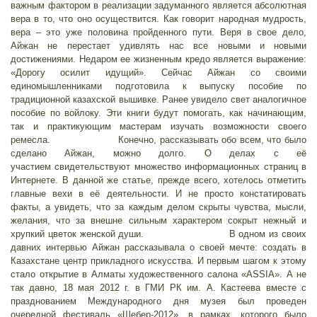
важным фактором в реализации задуманного является абсолютная
вера в то, что оно осуществится. Как говорит народная мудрость,
вера – это уже половина пройденного пути. Веря в свое дело,
Айжан не перестает удивлять нас все новыми и новыми
достижениями. Недаром ее жизненным кредо является выражение:
«Дорогу осилит идущий». Сейчас Айжан со своими
единомышленниками подготовила к выпуску пособие по
традиционной казахской вышивке. Ранее увидело свет аналогичное
пособие по войлоку. Эти книги будут помогать, как начинающим,
так и практикующим мастерам изучать возможности своего
ремесла. Конечно, рассказывать обо всем, что было
сделано Айжан, можно долго. О делах с её
участием свидетельствуют множество информационных страниц в
Интернете. В данной же статье, прежде всего, хотелось отметить
главные вехи в её деятельности. И не просто констатировать
факты, а увидеть, что за каждым делом скрыты чувства, мысли,
желания, что за внешне сильным характером сокрыт нежный и
хрупкий цветок женской души. В одном из своих
давних интервью Айжан рассказывала о своей мечте: создать в
Казахстане центр прикладного искусства. И первым шагом к этому
стало открытие в Алматы художественного салона «ASSIA». А не
так давно, 18 мая 2012 г. в ГМИ РК им. А. Кастеева вместе с
празднованием Международного дня музея был проведен
очередной фестиваль «Шебер-2012», в рамках, которого было