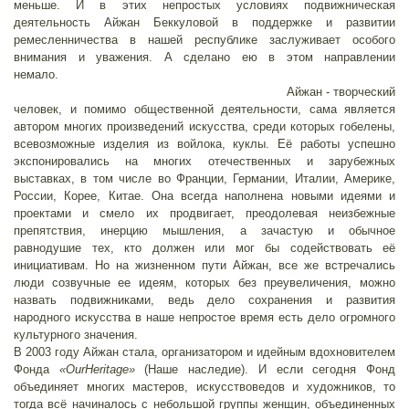
меньше. И в этих непростых условиях подвижническая
деятельность Айжан Беккуловой в поддержке и развитии
ремесленничества в нашей республике заслуживает особого
внимания и уважения. А сделано ею в этом направлении
немало.
Айжан - творческий
человек, и помимо общественной деятельности, сама является
автором многих произведений искусства, среди которых гобелены,
всевозможные изделия из войлока, куклы. Её работы успешно
экспонировались на многих отечественных и зарубежных
выставках, в том числе во Франции, Германии, Италии, Америке,
России, Корее, Китае. Она всегда наполнена новыми идеями и
проектами и смело их продвигает, преодолевая неизбежные
препятствия, инерцию мышления, а зачастую и обычное
равнодушие тех, кто должен или мог бы содействовать её
инициативам. Но на жизненном пути Айжан, все же встречались
люди созвучные ее идеям, которых без преувеличения, можно
назвать подвижниками, ведь дело сохранения и развития
народного искусства в наше непростое время есть дело огромного
культурного значения.
В 2003 году Айжан стала, организатором и идейным вдохновителем
Фонда
«
Our
Heritage
»
(Наше наследие). И если сегодня Фонд
объединяет многих мастеров, искусствоведов и художников, то
тогда всё начиналось с небольшой группы женщин, объединенных