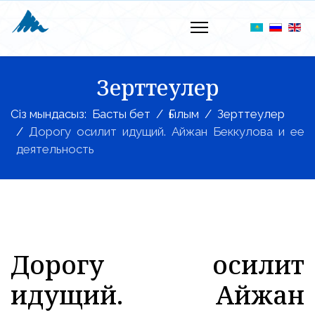
Зерттеулер
Сіз мындасыз:
Басты бет
Ғылым
Зерттеулер
Дорогу осилит идущий. Айжан Беккулова и ее
деятельность
Дорогу осилит
идущий. Айжан