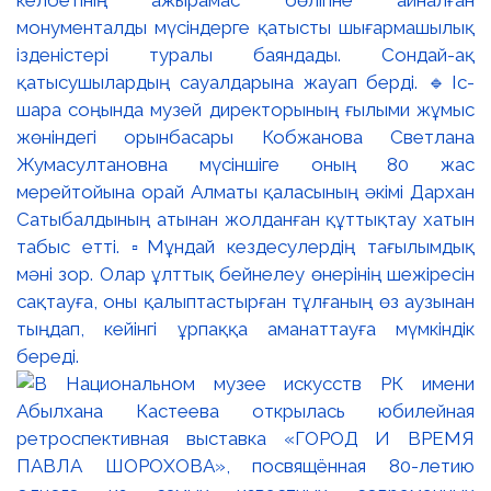
келбетінің ажырамас бөлігіне айналған
монументалды мүсіндерге қатысты шығармашылық
ізденістері туралы баяндады. Сондай-ақ
қатысушылардың сауалдарына жауап берді. 🔹Іс-
шара соңында музей директорының ғылыми жұмыс
жөніндегі орынбасары Кобжанова Светлана
Жумасултановна мүсіншіге оның 80 жас
мерейтойына орай Алматы қаласының әкімі Дархан
Сатыбалдының атынан жолданған құттықтау хатын
табыс етті. ▫️Мұндай кездесулердің тағылымдық
мәні зор. Олар ұлттық бейнелеу өнерінің шежіресін
сақтауға, оны қалыптастырған тұлғаның өз аузынан
тыңдап, кейінгі ұрпаққа аманаттауға мүмкіндік
береді.