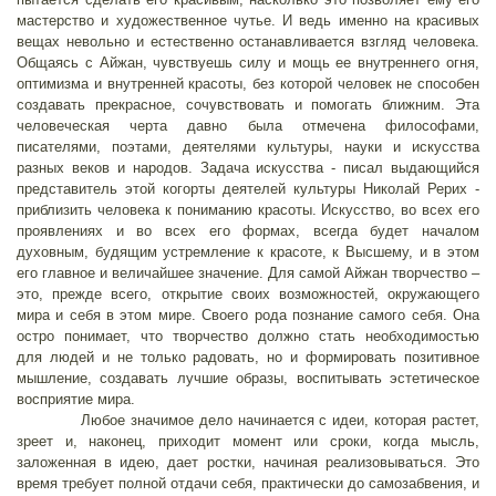
мастерство и художественное чутье. И ведь именно на красивых
вещах невольно и естественно останавливается взгляд человека.
Общаясь с Айжан, чувствуешь силу и мощь ее внутреннего огня,
оптимизма и внутренней красоты, без которой человек не способен
создавать прекрасное, сочувствовать и помогать ближним. Эта
человеческая черта давно была отмечена философами,
писателями, поэтами, деятелями культуры, науки и искусства
разных веков и народов. Задача искусства - писал выдающийся
представитель этой когорты деятелей культуры Николай Рерих -
приблизить человека к пониманию красоты. Искусство, во всех его
проявлениях и во всех его формах, всегда будет началом
духовным, будящим устремление к красоте, к Высшему, и в этом
его главное и величайшее значение. Для самой Айжан творчество –
это, прежде всего, открытие своих возможностей, окружающего
мира и себя в этом мире. Своего рода познание самого себя. Она
остро понимает, что творчество должно стать необходимостью
для людей и не только радовать, но и формировать позитивное
мышление, создавать лучшие образы, воспитывать эстетическое
восприятие мира.
Любое значимое дело начинается с идеи, которая растет,
зреет и, наконец, приходит момент или сроки, когда мысль,
заложенная в идею, дает ростки, начиная реализовываться. Это
время требует полной отдачи себя, практически до самозабвения, и