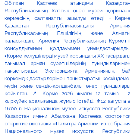
Әбілхан Қастеев атындағы Қазақстан
Республикасының Ұлттық өнер музейі қорынан»
көрмесінің салтанатты ашылуы өтеді. ▫️Көрме
Қазақстан Республикасындағы Армения
Республикасының Елшілігінің және Алматы
қаласындағы Армения Республикасының Құрметті
консулдығының қолдауымен ұйымдастырылды.
▪️Көрме келушілерді музей қорындағы ХХ ғасырдағы
танымал армян суретшілерінің туындыларымен
таныстырады. Экспозицияға Арменияның бай
көркемдік дәстүрлерімен таныстыратын кескіндеме,
мүсін және сәндік-қолданбалы өнер туындылары
қойылған. 📍 Көрме 2026 жылғы 12 тамыз - 2
қыркүйек аралығында жұмыс істейді. ⚜️12 августа в
16:00 в Национальном музее искусств Республики
Казахстан имени Абылхана Кастеева состоится
открытие выставки «Палитра Армении: из собрания
Национального музея искусств Республики