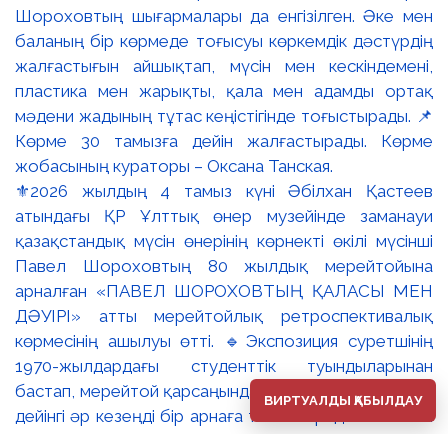
⚜️2026 жылдың 4 тамыз күні Әбілхан Қастеев
атындағы ҚР Ұлттық өнер музейінде заманауи
қазақстандық мүсін өнерінің көрнекті өкілі мүсінші
Павел Шороховтың 80 жылдық мерейтойына
арналған «ПАВЕЛ ШОРОХОВТЫҢ ҚАЛАСЫ МЕН
ДӘУІРІ» атты мерейтойлық ретроспективалық
көрмесінің ашылуы өтті. 🔹Экспозиция суретшінің
1970-жылдардағы студенттік туындыларынан
бастап, мерейтой қарсаңындағы соңғы еңбектеріне
ВИРТУАЛДЫ ҚАБЫЛДАУ
дейінгі әр кезеңді бір арнаға тоғыстырады. 🔸Павел
Шороховтың есімі Қазақстан қалаларының көркем