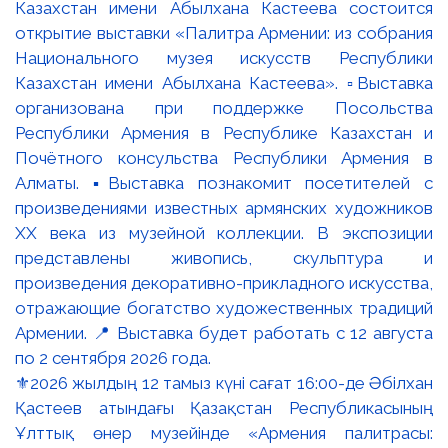
⚜️2026 жылдың 12 тамыз күні сағат 16:00-де Әбілхан
Қастеев атындағы Қазақстан Республикасының
Ұлттық өнер музейінде «Армения палитрасы: