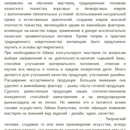
направлен на обучение мастериц традиционным техникам
казахского ткачества ворсовых и безворсовых ковров
с выполнением обязательных условий: использование натуральной
пряжи и естественных красителей; создание ковров высокой
плотности ткачества, являющейся одним из важнейших факторов,
влияющих на качество ковра; применение в декоре исключительно
казахских орнаментальных мотивов. Кроме теории и практики
традиционного ковроткачества желающим было предложено
изучить и основы арт-маркетинга.
При необходимости Айжан консультирует мастеров по вопросам
выбора направления в их деятельности,наличия сырьевой базы,
способов улучшения материального положения, отмечая и
изучая все минусы и плюсы в каждом конкретном деле. Много
делается для улучшения качества продукции, улучшения дизайна.
Расширение ассортимента продукции. Большое внимание она
уделяет и важнейшему фактору – рынку сбыта готовой продукции.
Сделать ремесленную продукцию наших соотечественников
конкурентно способной навнутреннем и на международном
рынкахзадача не из легких. Но именно это и пытается всеми
силами осуществить Айжан Беккулова, особо обращая внимание
мастеров на внешний вид изделий - дизайн, идею, качество.
Творческий
человек, создавая то или иное произведение искусства, всегда
пытается сделать его красивым, насколько это позволяет ему его