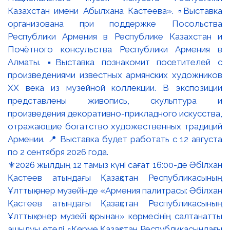
⚜️2026 жылдың 12 тамыз күні сағат 16:00-де Әбілхан
Қастеев атындағы Қазақстан Республикасының
Ұлттық өнер музейінде «Армения палитрасы: Әбілхан
Қастеев атындағы Қазақстан Республикасының
Ұлттық өнер музейі қорынан» көрмесінің салтанатты
ашылуы өтеді. ▫️Көрме Қазақстан Республикасындағы