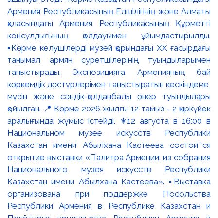
Армения Республикасының Елшілігінің және Алматы
қаласындағы Армения Республикасының Құрметті
консулдығының қолдауымен ұйымдастырылды.
▪️Көрме келушілерді музей қорындағы ХХ ғасырдағы
танымал армян суретшілерінің туындыларымен
таныстырады. Экспозицияға Арменияның бай
көркемдік дәстүрлерімен таныстыратын кескіндеме,
мүсін және сәндік-қолданбалы өнер туындылары
қойылған. 📍 Көрме 2026 жылғы 12 тамыз - 2 қыркүйек
аралығында жұмыс істейді. ⚜️12 августа в 16:00 в
Национальном музее искусств Республики
Казахстан имени Абылхана Кастеева состоится
открытие выставки «Палитра Армении: из собрания
Национального музея искусств Республики
Казахстан имени Абылхана Кастеева». ▫️Выставка
организована при поддержке Посольства
Республики Армения в Республике Казахстан и