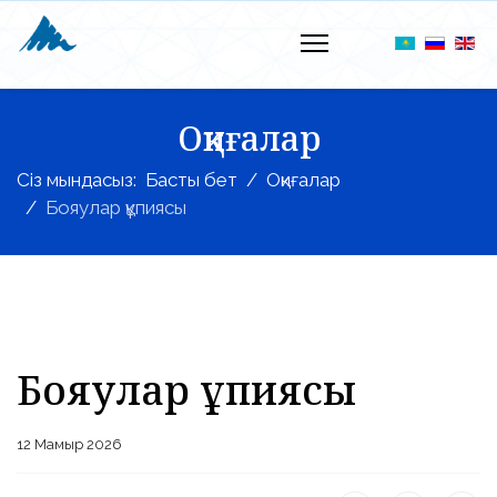
Оқиғалар
Сіз мындасыз:
Басты бет
Оқиғалар
Бояулар құпиясы
Бояулар құпиясы
12 Мамыр 2026