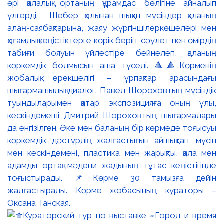
әрі қалалық ортаның құрамдас бөлігіне айналып
үлгерді. Шебер қолынан шыққан мүсіндер қаланың
алаң-саябақтарына, жаяу жүргіншілеркөшелері мен
қоғамдық кеңістіктерге көрік беріп, сәулет пен өмірдің
табиғи бояуын үйлестіре бейнелеп, қаланың
көркемдік болмысын аша түседі. 🔺🔺Көрменің
жобалық ерекшелігі – ұрпақтар арасындағы
шығармашылық диалог. Павел Шороховтың мүсіндік
туындыларымен қатар экспозицияға оның ұлы,
кескіндемеші Дмитрий Шороховтың шығармалары
да енгізілген. Әке мен баланың бір көрмеде тоғысуы
көркемдік дәстүрдің жалғастығын айшықтап, мүсін
мен кескіндемені, пластика мен жарықты, қала мен
адамды ортақ мәдени жадының тұтас кеңістігінде
тоғыстырады. 📌Көрме 30 тамызға дейін
жалғастырады. Көрме жобасының кураторы –
Оксана Танская.