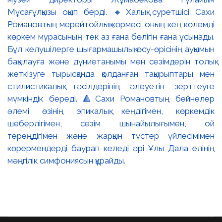
Мұсағұлқызы оқып берді. 🔸Халық суретшісі Сахи
Романовтың мерейтойлық көрмесі оның кең көлемді
көркем мұрасының тек аз ғана бөлігін ғана ұсынады.
Бұл келушілерге шығармашылық өсу-өрісінің ауқымын
бақылауға және дүниетанымы мен сезімдерін толық
жеткізуге тырысқанда қолданған тақырыптары мен
стилистикалық тәсілдерінің әлеуетін зерттеуге
мүмкіндік береді. 🔺Сахи Романовтың бейнелер
әлемі өзінің эпикалық кеңдігімен, көркемдік
шеберлігімен, сезім шынайылығымен, ой
тереңдігімен және жарқын түстер үйлесімімен
көрермендерді баурап келеді әрі Ұлы Дала елінің
мәңгілік симфониясын құрайды.