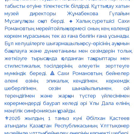
⚜️2026 жылдың 1 тамыз күні Әбілхан Қастеев
атындағы Қазақстан Республикасының Ұлттық өнер
музейінде ұлттық бейнелеу өнерінің көрнекті шебері,