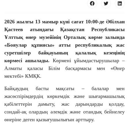
2026 жылғы 13 мамыр күні сағат 10:00-де Әбілхан
Қастеев атындағы Қазақстан Республикасы
Ұлттық өнер музейінің Орталық көрме залында
«Бояулар құпиясы» атты республикалық жас
 23 97
суретшілер байқауының қалалық кезеңінің
көрмесі ашылады.
Көрмені ұйымдастырушылар –
Алматы қаласы Білім басқармасы мен «Өнер
мектебі» КМҚК.
Байқаудың басты мақсаты – балалар мен
жасөспірімдердің көркемдік және шығармашылық
қабілеттерін дамыту, жас дарындарды қолдау,
сондай-ақ олардың әлемдік және отандық бейнелеу
өнеріне деген қызығушылығын арттыру.