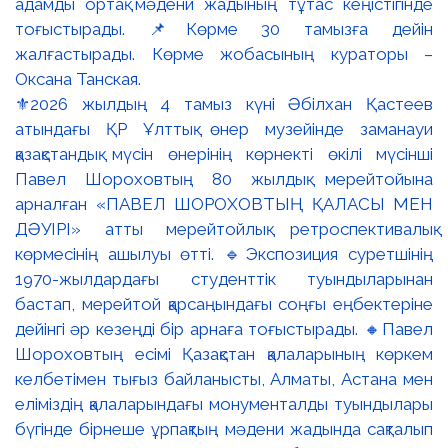
⚜️2026 жылдың 4 тамыз күні Әбілхан Қастеев
атындағы ҚР Ұлттық өнер музейінде заманауи
қазақстандық мүсін өнерінің көрнекті өкілі мүсінші
Павел Шороховтың 80 жылдық мерейтойына
арналған «ПАВЕЛ ШОРОХОВТЫҢ ҚАЛАСЫ МЕН
ДӘУІРІ» атты мерейтойлық ретроспективалық
көрмесінің ашылуы өтті. 🔹Экспозиция суретшінің
1970-жылдардағы студенттік туындыларынан
бастап, мерейтой қарсаңындағы соңғы еңбектеріне
дейінгі әр кезеңді бір арнаға тоғыстырады. 🔸Павел
Шороховтың есімі Қазақстан қалаларының көркем
келбетімен тығыз байланысты, Алматы, Астана мен
еліміздің қалаларындағы монументалды туындылары
бүгінде бірнеше ұрпақтың мәдени жадында сақталып