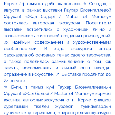
⚜️ Бүгін, 1 тамыз күні Гаухар Бисенғалиеваның
(Арухан) «Жад бедері / Matter of Memory» көрмесі
аясында авторлық экскурсия өтті. Көрме қонақтары
суретшімен тікелей жүздесіп, туындылардың
дүниеге келу тарихымен, олардың идеялық мазмұны