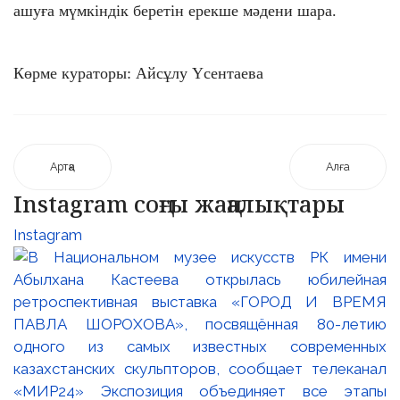
ашуға мүмкіндік беретін ерекше мәдени шара.
Көрме кураторы: Айсұлу Үсентаева
Артқа
Алға
Instagram соңғы жаңалықтары
Instagram