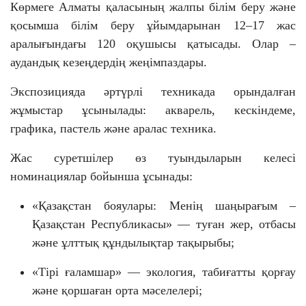
Көрмеге Алматы қаласының жалпы білім беру және
қосымша білім беру ұйымдарынан 12–17 жас
аралығындағы 120 оқушысы қатысады. Олар –
аудандық кезеңдердің жеңімпаздары.
Экспозицияда әртүрлі техникада орындалған
жұмыстар ұсынылады: акварель, кескіндеме,
графика, пастель және аралас техника.
Жас суретшілер өз туындыларын келесі
номинациялар бойынша ұсынады:
«Қазақстан бояулары: Менің шаңырағым –
Қазақстан Республикасы» — туған жер, отбасы
және ұлттық құндылықтар тақырыбы;
«Тірі ғаламшар» — экология, табиғатты қорғау
және қоршаған орта мәселелері;