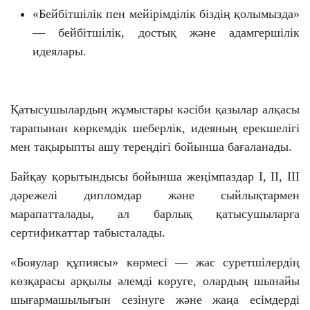
«Бейбітшілік пен мейірімділік біздің қолымызда»
— бейбітшілік, достық және адамгершілік
идеялары.
Қатысушылардың жұмыстары кәсіби қазылар алқасы
тарапынан көркемдік шеберлік, идеяның ерекшелігі
мен тақырыпты ашу тереңдігі бойынша бағаланады.
Байқау қорытындысы бойынша жеңімпаздар I, II, III
дәрежелі дипломдар және сыйлықтармен
марапатталады, ал барлық қатысушыларға
сертификаттар табысталады.
«Бояулар құпиясы» көрмесі — жас суретшілердің
көзқарасы арқылы әлемді көруге, олардың шынайы
шығармашылығын сезінуге және жаңа есімдерді