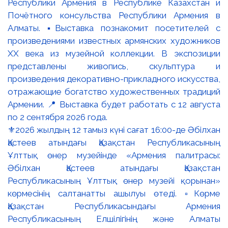
⚜️2026 жылдың 12 тамыз күні сағат 16:00-де Әбілхан
Қастеев атындағы Қазақстан Республикасының
Ұлттық өнер музейінде «Армения палитрасы:
Әбілхан Қастеев атындағы Қазақстан
Республикасының Ұлттық өнер музейі қорынан»
көрмесінің салтанатты ашылуы өтеді. ▫️Көрме
Қазақстан Республикасындағы Армения
Республикасының Елшілігінің және Алматы