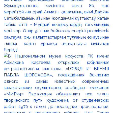
Жумасултановна мүсіншіге оның 80 жас
мерейтойына орай Алматы қаласының әкімі Дархан
Сатыбалдының атынан жолданған құттықтау хатын
табыс етті. ▫️Мұндай кездесулердің тағылымдық
мәні зор. Олар ұлттық бейнелеу өнерінің шежіресін
сақтауға, оны қалыптастырған тұлғаның өз аузынан
тыңдап, кейінгі ұрпаққа аманаттауға мүмкіндік
береді.