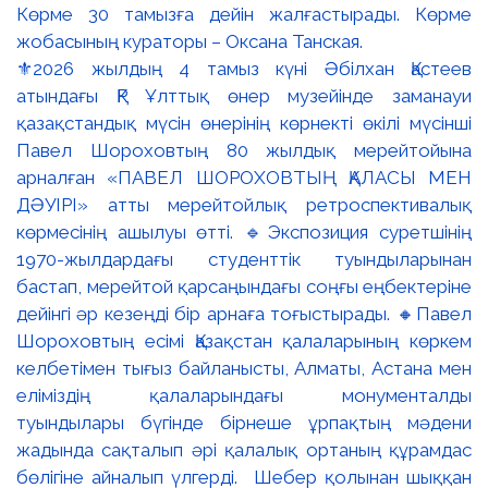
⚜️2026 жылдың 4 тамыз күні Әбілхан Қастеев
атындағы ҚР Ұлттық өнер музейінде заманауи
қазақстандық мүсін өнерінің көрнекті өкілі мүсінші
Павел Шороховтың 80 жылдық мерейтойына
арналған «ПАВЕЛ ШОРОХОВТЫҢ ҚАЛАСЫ МЕН
ДӘУІРІ» атты мерейтойлық ретроспективалық
көрмесінің ашылуы өтті. 🔹Экспозиция суретшінің
1970-жылдардағы студенттік туындыларынан
бастап, мерейтой қарсаңындағы соңғы еңбектеріне
дейінгі әр кезеңді бір арнаға тоғыстырады. 🔸Павел
Шороховтың есімі Қазақстан қалаларының көркем
келбетімен тығыз байланысты, Алматы, Астана мен
еліміздің қалаларындағы монументалды
туындылары бүгінде бірнеше ұрпақтың мәдени
жадында сақталып әрі қалалық ортаның құрамдас
бөлігіне айналып үлгерді. Шебер қолынан шыққан