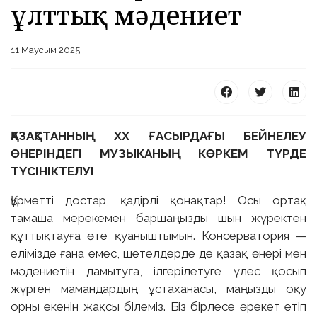
ұлттық мәдениет
11 Маусым 2025
ҚАЗАҚСТАННЫҢ ХХ ҒАСЫРДАҒЫ БЕЙНЕЛЕУ
ӨНЕРІНДЕГІ МУЗЫКАНЫҢ КӨРКЕМ ТҮРДЕ
ТҮСІНІКТЕЛУІ
Құрметті достар, қадірлі қонақтар! Осы ортақ
тамаша мерекемен баршаңызды шын жүректен
құттықтауға өте қуаныштымын. Консерватория —
елімізде ғана емес, шетелдерде де қазақ өнері мен
мәдениетін дамытуға, ілгерілетуге үлес қосып
жүрген мамандардың ұстаханасы, маңызды оқу
орны екенін жақсы білеміз. Біз бірлесе әрекет етіп