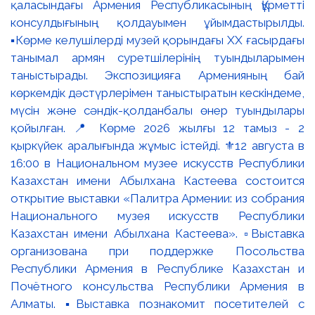
қаласындағы Армения Республикасының Құрметті
консулдығының қолдауымен ұйымдастырылды.
▪️Көрме келушілерді музей қорындағы ХХ ғасырдағы
танымал армян суретшілерінің туындыларымен
таныстырады. Экспозицияға Арменияның бай
көркемдік дәстүрлерімен таныстыратын кескіндеме,
мүсін және сәндік-қолданбалы өнер туындылары
қойылған. 📍 Көрме 2026 жылғы 12 тамыз - 2
қыркүйек аралығында жұмыс істейді. ⚜️12 августа в
16:00 в Национальном музее искусств Республики
Казахстан имени Абылхана Кастеева состоится
открытие выставки «Палитра Армении: из собрания
Национального музея искусств Республики
Казахстан имени Абылхана Кастеева». ▫️Выставка
организована при поддержке Посольства
Республики Армения в Республике Казахстан и
Почётного консульства Республики Армения в
Алматы. ▪️Выставка познакомит посетителей с