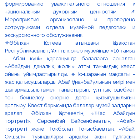
⚜️Әбілхан Қастеев атындағы Қазақстан
Республикасының Ұлттық өнер музейінде «10 тамыз
– Абай күні» қарсаңында балаларға арналған
«Абайдың даналық жолы» атты танымдық квест
ойыны ұйымдастырылды. 🔹Іс-шараның мақсаты –
жас қатысушыларды Абай Құнанбайұлының өмірі мен
шығармашылығымен таныстырып, ұлттық әдебиет
пен бейнелеу өнеріне деген қызығушылығын
арттыру. Квест барысында балалар музей залдарын
аралап, Әбілхан Қастеевтің «Жас Абайдың
портреті», Сәрсенбай Бейсенбаевтың «Абай»
портреті және Тоқболат Тоғысбаевтың «Абай.
Ойшыл» туындылары арқылы ақын тұлғасын