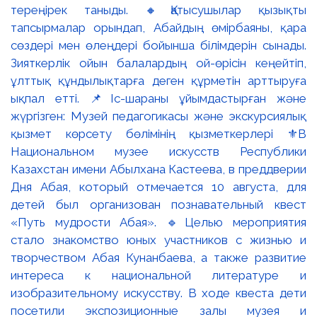
тереңірек таныды. 🔸Қатысушылар қызықты
тапсырмалар орындап, Абайдың өмірбаяны, қара
сөздері мен өлеңдері бойынша білімдерін сынады.
Зияткерлік ойын балалардың ой-өрісін кеңейтіп,
ұлттық құндылықтарға деген құрметін арттыруға
ықпал етті. 📌Іс-шараны ұйымдастырған және
жүргізген: Музей педагогикасы және экскурсиялық
қызмет көрсету бөлімінің қызметкерлері ⚜️В
Национальном музее искусств Республики
Казахстан имени Абылхана Кастеева, в преддверии
Дня Абая, который отмечается 10 августа, для
детей был организован познавательный квест
«Путь мудрости Абая». 🔹Целью мероприятия
стало знакомство юных участников с жизнью и
творчеством Абая Кунанбаева, а также развитие
интереса к национальной литературе и
изобразительному искусству. В ходе квеста дети
посетили экспозиционные залы музея и