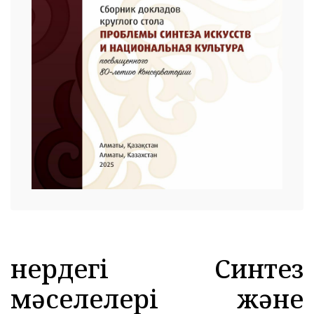
 23 97
Өнердегі Синтез
мәселелері және