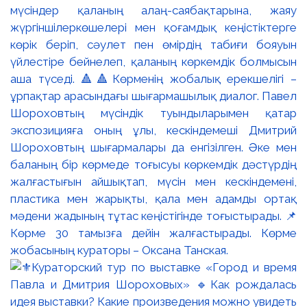
мүсіндер қаланың алаң-саябақтарына, жаяу
жүргіншілеркөшелері мен қоғамдық кеңістіктерге
көрік беріп, сәулет пен өмірдің табиғи бояуын
үйлестіре бейнелеп, қаланың көркемдік болмысын
аша түседі. 🔺🔺Көрменің жобалық ерекшелігі –
ұрпақтар арасындағы шығармашылық диалог. Павел
Шороховтың мүсіндік туындыларымен қатар
экспозицияға оның ұлы, кескіндемеші Дмитрий
Шороховтың шығармалары да енгізілген. Әке мен
баланың бір көрмеде тоғысуы көркемдік дәстүрдің
жалғастығын айшықтап, мүсін мен кескіндемені,
пластика мен жарықты, қала мен адамды ортақ
мәдени жадының тұтас кеңістігінде тоғыстырады. 📌
Көрме 30 тамызға дейін жалғастырады. Көрме
жобасының кураторы – Оксана Танская.