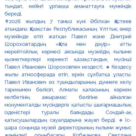
⚜️2026 жылдың 7 тамыз күні Әбілхан Қастеев
атындағы Қазақстан Республикасының Ұлттық өнер
музейінде өтіп жатқан Павел және Дмитрий
Шороховтардың «Қала мен дәуір» атты
мерейтойлық көрмесі аясында музейдің ғылыми
қызметкерлері көрнекті қазақстандық мүсінші
Павел Иванович Шороховпен кездесті. 🔸Кездесу
жылы атмосферада өтіп, еркін сұхбатқа ұласты.
Павел Иванович өз туындыларының дүниеге келу
тарихымен бөлісіп, Алматы қаласының көркем
келбетінің ажырамас бөлігіне айналған
монументалды мүсіндерге қатысты шығармашылық
ізденістері туралы баяндады. Сондай-ақ
қатысушылардың сауалдарына жауап берді. 🔹Іс-
шара соңында музей директорының ғылыми жұмыс
жөніндегі орынбасары Кобжанова Светлана