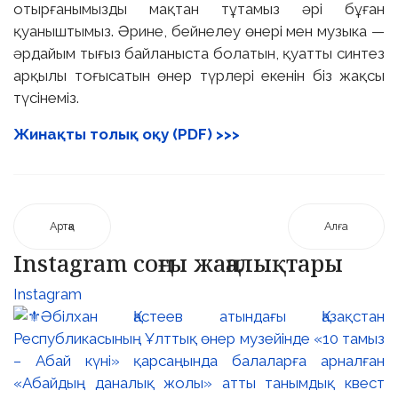
отырғанымызды мақтан тұтамыз әрі бұған
қуаныштымыз. Әрине, бейнелеу өнері мен музыка —
әрдайым тығыз байланыста болатын, қуатты синтез
арқылы тоғысатын өнер түрлері екенін біз жақсы
түсінеміз.
Жинақты толық оқу (PDF) >>>
Артқа
Алға
Instagram соңғы жаңалықтары
Instagram