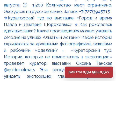
⚜️Кураторский тур по выставке «Город и время
Павла и Дмитрия Шороховых» 🔹Как рождалась
идея выставки? Какие произведения можно увидеть
сегодня на улицах Алматы и Астаны? Какие истории
скрываются за архивными фотографиями, эскизами
и рабочими моделями? ▫️ «Кураторский тур.
Истории, которые не поместились в экспозицию»
проведёт куратор выставки Оксана Танская
@guideinalmaty Эта экскурсия - возможность
ВИРТУАЛДЫ ҚАБЫЛДАУ
увидеть экспозицию глазами искусствоведа,
который создавал её концепцию, работал с
архивами, встречался с художниками и собирал
воедино историю одной из самых известных
творческих семей Казахстана. Во время встречи мы
поговорим не только о произведениях Павла и
Дмитрия Шороховых, но и о том, как создаётся