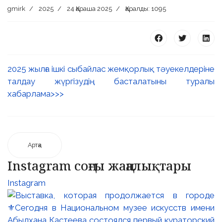
gmirk
2025
24 Қараша 2025
Қаралды: 1095
2025 жылға ішкі сыбайлас жемқорлық тәуекелдеріне
 23 97
талдау жүргізудің басталатыны туралы
хабарлама>>>
Артқа
Instagram соңғы жаңалықтары
Instagram