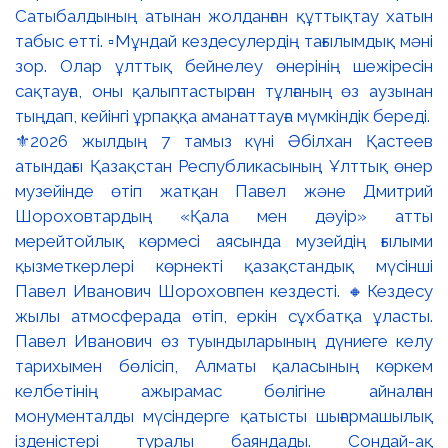
⚜️2026 жылдың 7 тамыз күні Әбілхан Қастеев
атындағы Қазақстан Республикасының Ұлттық өнер
музейінде өтіп жатқан Павел және Дмитрий
Шороховтардың «Қала мен дәуір» атты
мерейтойлық көрмесі аясында музейдің ғылыми
қызметкерлері көрнекті қазақстандық мүсінші
Павел Иванович Шороховпен кездесті. 🔸Кездесу
жылы атмосферада өтіп, еркін сұхбатқа ұласты.
Павел Иванович өз туындыларының дүниеге келу
тарихымен бөлісіп, Алматы қаласының көркем
келбетінің ажырамас бөлігіне айналған
монументалды мүсіндерге қатысты шығармашылық
ізденістері туралы баяндады. Сондай-ақ