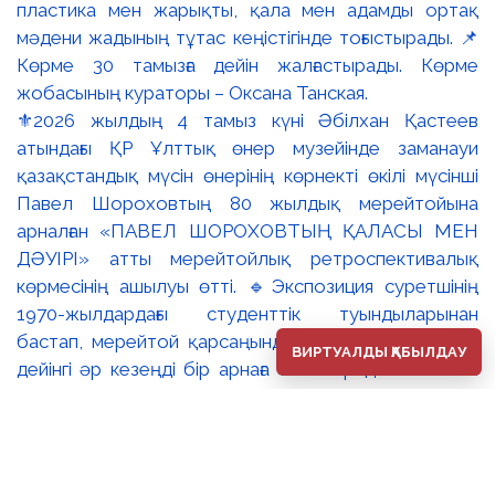
⚜️2026 жылдың 4 тамыз күні Әбілхан Қастеев
атындағы ҚР Ұлттық өнер музейінде заманауи
қазақстандық мүсін өнерінің көрнекті өкілі мүсінші
Павел Шороховтың 80 жылдық мерейтойына
арналған «ПАВЕЛ ШОРОХОВТЫҢ ҚАЛАСЫ МЕН
ДӘУІРІ» атты мерейтойлық ретроспективалық
көрмесінің ашылуы өтті. 🔹Экспозиция суретшінің
1970-жылдардағы студенттік туындыларынан
бастап, мерейтой қарсаңындағы соңғы еңбектеріне
ВИРТУАЛДЫ ҚАБЫЛДАУ
дейінгі әр кезеңді бір арнаға тоғыстырады. 🔸Павел
Шороховтың есімі Қазақстан қалаларының көркем
келбетімен тығыз байланысты, Алматы, Астана мен
еліміздің қалаларындағы монументалды туындылары
бүгінде бірнеше ұрпақтың мәдени жадында