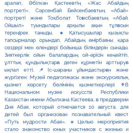
аралап, Әбілхан Қастеевтің «Жас Абайдың
портреті», Сәрсенбай Бейсенбаевтың «Абай»
портреті және Тоқболат Тоғысбаевтың «Абай.
Ойшыл» туындылары арқылы ақын тұлғасын
тереңірек таныды. 🔸Қатысушылар қызықты
тапсырмалар орындап, Абайдың өмірбаяны, қара
сөздері мен өлеңдері бойынша білімдерін сынады.
Зияткерлік ойын балалардың ой-өрісін кеңейтіп,
ұлттық құндылықтарға деген құрметін арттыруға
ықпал етті. 📌Іс-шараны ұйымдастырған және
жүргізген: Музей педагогикасы және экскурсиялық
қызмет көрсету бөлімінің қызметкерлері ⚜️В
Национальном музее искусств Республики
Казахстан имени Абылхана Кастеева, в преддверии
Дня Абая, который отмечается 10 августа, для
детей был организован познавательный квест
«Путь мудрости Абая». 🔹Целью мероприятия
стало знакомство юных участников с жизнью и