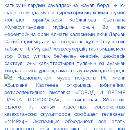
қатысушылардың сауалдарына жауап берді. 🔹Іс-
шара соңында музей директорының ғылыми жұмыс
жөніндегі орынбасары Кобжанова Светлана
Жумасултановна мүсіншіге оның 80 жас
мерейтойына орай Алматы қаласының әкімі Дархан
Сатыбалдының атынан жолданған құттықтау хатын
табыс етті. ▫️Мұндай кездесулердің тағылымдық мәні
зор. Олар ұлттық бейнелеу өнерінің шежіресін
сақтауға, оны қалыптастырған тұлғаның өз аузынан
тыңдап, кейінгі ұрпаққа аманаттауға мүмкіндік береді.