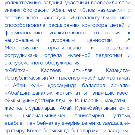
⚜️Әбілхан Қастеев атындағы Қазақстан
Республикасының Ұлттық өнер музейінде «10 тамыз
– Абай күні» қарсаңында балаларға арналған
«Абайдың даналық жолы» атты танымдық квест
ойыны ұйымдастырылды. 🔹Іс-шараның мақсаты –
жас қатысушыларды Абай Құнанбайұлының өмірі
мен шығармашылығымен таныстырып, ұлттық
әдебиет пен бейнелеу өнеріне деген қызығушылығын
арттыру. Квест барысында балалар музей залдарын