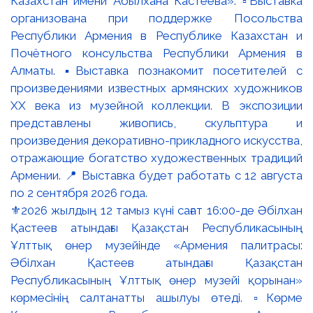
⚜️2026 жылдың 12 тамыз күні сағат 16:00-де Әбілхан
Қастеев атындағы Қазақстан Республикасының
Ұлттық өнер музейінде «Армения палитрасы:
Әбілхан Қастеев атындағы Қазақстан
Республикасының Ұлттық өнер музейі қорынан»
көрмесінің салтанатты ашылуы өтеді. ▫️Көрме