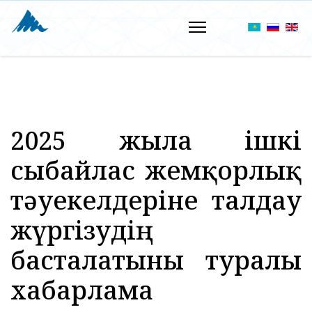
2025 жылға ішкі
сыбайлас жемқорлық
тәуекелдеріне талдау
жүргізудің
басталатыны туралы
хабарлама