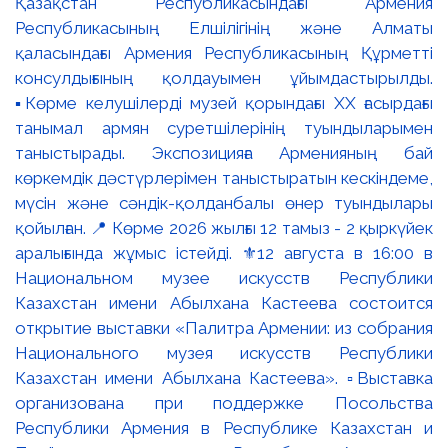
Қазақстан Республикасындағы Армения
Республикасының Елшілігінің және Алматы
қаласындағы Армения Республикасының Құрметті
консулдығының қолдауымен ұйымдастырылды.
▪️Көрме келушілерді музей қорындағы ХХ ғасырдағы
танымал армян суретшілерінің туындыларымен
таныстырады. Экспозицияға Арменияның бай
көркемдік дәстүрлерімен таныстыратын кескіндеме,
мүсін және сәндік-қолданбалы өнер туындылары
қойылған. 📍 Көрме 2026 жылғы 12 тамыз - 2 қыркүйек
аралығында жұмыс істейді. ⚜️12 августа в 16:00 в
Национальном музее искусств Республики
Казахстан имени Абылхана Кастеева состоится
открытие выставки «Палитра Армении: из собрания
Национального музея искусств Республики
Казахстан имени Абылхана Кастеева». ▫️Выставка
организована при поддержке Посольства
Республики Армения в Республике Казахстан и