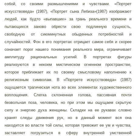
собой, со своими размышлениями и чувствами. «Портрет
искусствоведа» (1987), «Портрет сына Лебиза»(1987) изображают
людей, как будто «выпавших» за грань реального времени и
пытающихся заново обрести свою подлинную сущность,
свободную от сиюминутных обыденных потребностей и
случайностей. Фон в его портретах отрицает самое себя и скорее
означает порог нашего понимания реального мира, ограничивает
амплитуду рациональных усилий. В портретах фигуры
реализуются в некоем мистическом огненном пространстве,
которое приближает их по своему смысловому наполнению к
религиозным символам. В «Портрете искусствоведа» (1987)
ощущается трагическая нота во всех элементах художественного
воплощения. Слегка склоненная голова, пассивная почти
безвольная поза, человека, но при этом мы ощущаем скрытую
силу и энергию духа женщины. Складки на ее рукавах словно
хранят следы движения рук, но в данный момент вся она
находится во власти той силы, которая тревожит ее ум и чувства,
заставляет погрузиться в сферу внутренней умственной