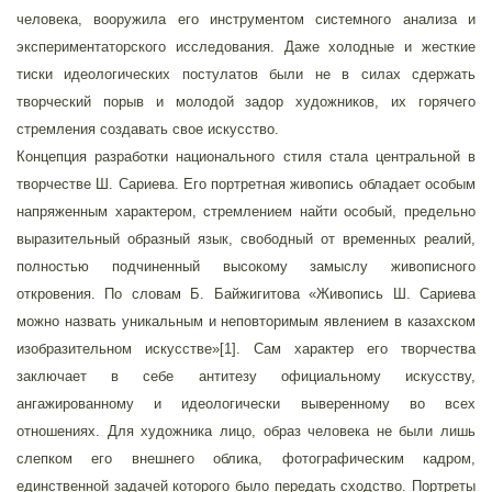
человека, вооружила его инструментом системного анализа и
экспериментаторского исследования. Даже холодные и жесткие
тиски идеологических постулатов были не в силах сдержать
творческий порыв и молодой задор художников, их горячего
стремления создавать свое искусство.
Концепция разработки национального стиля стала центральной в
творчестве Ш. Сариева. Его портретная живопись обладает особым
напряженным характером, стремлением найти особый, предельно
выразительный образный язык, свободный от временных реалий,
полностью подчиненный высокому замыслу живописного
откровения. По словам Б. Байжигитова «Живопись Ш. Сариева
можно назвать уникальным и неповторимым явлением в казахском
изобразительном искусстве»[1]. Сам характер его творчества
заключает в себе антитезу официальному искусству,
ангажированному и идеологически выверенному во всех
отношениях. Для художника лицо, образ человека не были лишь
слепком его внешнего облика, фотографическим кадром,
единственной задачей которого было передать сходство. Портреты