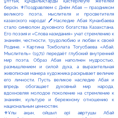
⚜️Ұлы ақын, ойшыл әрі ағартушы Абай