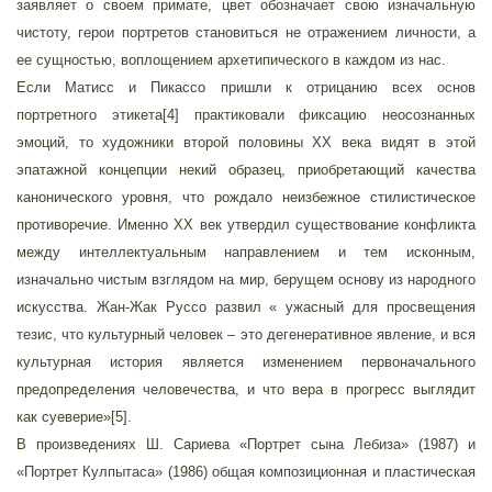
заявляет о своем примате, цвет обозначает свою изначальную
чистоту, герои портретов становиться не отражением личности, а
ее сущностью, воплощением архетипического в каждом из нас.
Если Матисс и Пикассо пришли к отрицанию всех основ
портретного этикета[4] практиковали фиксацию неосознанных
эмоций, то художники второй половины ХХ века видят в этой
эпатажной концепции некий образец, приобретающий качества
канонического уровня, что рождало неизбежное стилистическое
противоречие. Именно ХХ век утвердил существование конфликта
между интеллектуальным направлением и тем исконным,
изначально чистым взглядом на мир, берущем основу из народного
искусства. Жан-Жак Руссо развил « ужасный для просвещения
тезис, что культурный человек – это дегенеративное явление, и вся
культурная история является изменением первоначального
предопределения человечества, и что вера в прогресс выглядит
как суеверие»[5].
В произведениях Ш. Сариева «Портрет сына Лебиза» (1987) и
«Портрет Кулпытаса» (1986) общая композиционная и пластическая