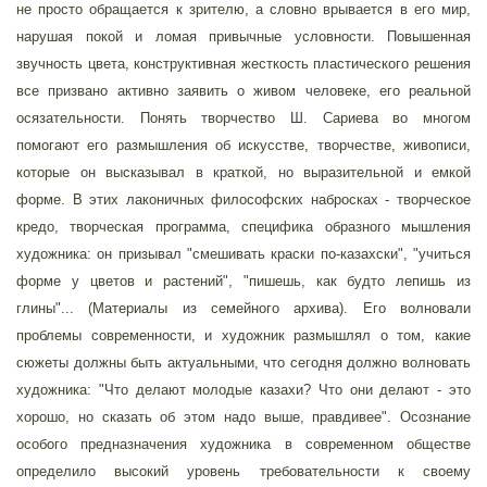
не просто обращается к зрителю, а словно врывается в его мир,
нарушая покой и ломая привычные условности. Повышенная
звучность цвета, конструктивная жесткость пластического решения
все призвано активно заявить о живом человеке, его реальной
осязательности. Понять творчество Ш. Сариева во многом
помогают его размышления об искусстве, творчестве, живописи,
которые он высказывал в краткой, но выразительной и емкой
форме. В этих лаконичных философских набросках - творческое
кредо, творческая программа, специфика образного мышления
художника: он призывал "смешивать краски по-казахски", "учиться
форме у цветов и растений", "пишешь, как будто лепишь из
глины"... (Материалы из семейного архива). Его волновали
проблемы современности, и художник размышлял о том, какие
сюжеты должны быть актуальными, что сегодня должно волновать
художника: "Что делают молодые казахи? Что они делают - это
хорошо, но сказать об этом надо выше, правдивее". Осознание
особого предназначения художника в современном обществе
определило высокий уровень требовательности к своему