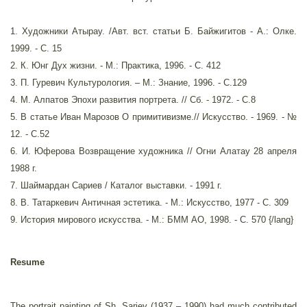
1. Художники Атырау. /Авт. вст. статьи Б. Байжигитов - А.: Олке.
1999. - С. 15
2. К. Юнг Дух жизни. - М.: Практика, 1996. - С. 412
3. П. Гуревич Культурология. – М.: Знание, 1996. - С.129
4. М. Алпатов Эпохи развития портрета. // Сб. - 1972. - С.8
5. В статье Иван Марозов О примитивизме.// Искусство. - 1969. - №
12. - С.52
6. И. Юферова Возвращение художника // Огни Алатау 28 апреля
1988 г.
7. Шаймардан Сариев / Каталог выставки. - 1991 г.
8. В. Татаркевич Античная эстетика. - М.: Искусство, 1977 - С. 309
9. История мирового искусства. - М.: БММ АО, 1998. - С. 570 {/lang}
Resume
The portrait painting of Sh. Sariev (1937 – 1990) had much contributed