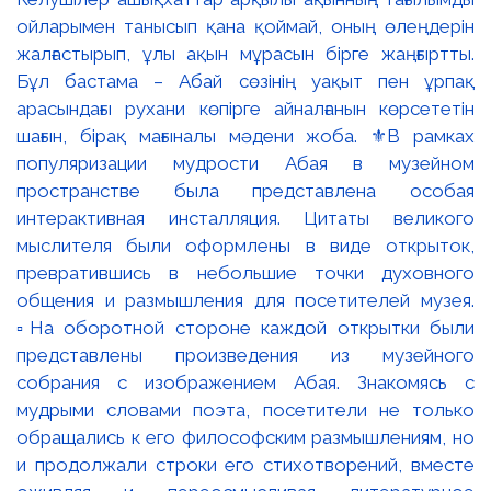
ойларымен танысып қана қоймай, оның өлеңдерін
жалғастырып, ұлы ақын мұрасын бірге жаңғыртты.
Бұл бастама – Абай сөзінің уақыт пен ұрпақ
арасындағы рухани көпірге айналғанын көрсететін
шағын, бірақ мағыналы мәдени жоба. ⚜️В рамках
популяризации мудрости Абая в музейном
пространстве была представлена особая
интерактивная инсталляция. Цитаты великого
мыслителя были оформлены в виде открыток,
превратившись в небольшие точки духовного
общения и размышления для посетителей музея.
▫️На оборотной стороне каждой открытки были
представлены произведения из музейного
собрания с изображением Абая. Знакомясь с
мудрыми словами поэта, посетители не только
обращались к его философским размышлениям, но
и продолжали строки его стихотворений, вместе