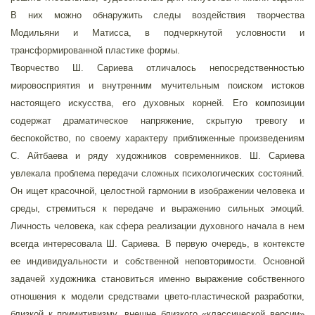
В них можно обнаружить следы воздействия творчества
Модильяни и Матисса, в подчеркнутой условности и
трансформированной пластике формы.
Творчество Ш. Сариева отличалось непосредственностью
мировосприятия и внутренним мучительным поиском истоков
настоящего искусства, его духовных корней. Его композиции
содержат драматическое напряжение, скрытую тревогу и
беспокойство, по своему характеру приближенные произведениям
С. Айтбаева и ряду художников современников. Ш. Сариева
увлекала проблема передачи сложных психологических состояний.
Он ищет красочной, целостной гармонии в изображении человека и
среды, стремиться к передаче и выражению сильных эмоций.
Личность человека, как сфера реализации духовного начала в нем
всегда интересовала Ш. Сариева. В первую очередь, в контексте
ее индивидуальности и собственной неповторимости. Основной
задачей художника становиться именно выражение собственного
отношения к модели средствами цвето-пластической разработки,
близкой к примитивизму, внешне близкого «классической версии»