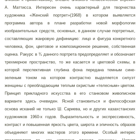
А. Маттисса. Интересен очень характерный для творчества
художника «Женский портрет»(1968) в котором выявляется
программа автора в плане разработки новой морфологии
изобразительных средств, основных, в данном случае портретных,
составляющих жанровую дефиницию: лицо и фигура конкретного
человека, фон, цветовое и композиционное решение, собственная
оценка. Ракурс в ¾ данного портрета предопределяет и обозначает
трехмерное пространство, то же касается и цветовой схемы, в
которой перспективная глубина фона передана темным сине-
зеленым тоном на котором контрастно выделяется силуэт
женщины с преобладающим теплым охристым «телесным» цветом.
Принцип прикладного искусства в его станковом живописном
варианте здесь очевиден. Ясной становиться и философская
основа исканий не только Ш. Сариева, но и других казахстанских
художников 1960-х годов. Выразительность и экспрессивность,
контраст и повышенная яркость цвета, широта и эпичность образов
объединяют многих мастеров этого времени. Особый интерес