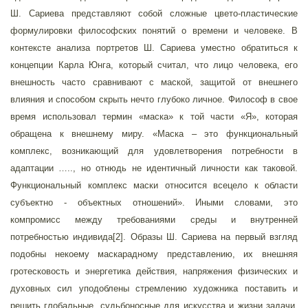
Ш. Сариева представляют собой сложные цвето-пластические
формулировки философских понятий о времени и человеке. В
контексте анализа портретов Ш. Сариева уместно обратиться к
концепции Карла Юнга, который считал, что лицо человека, его
внешность часто сравнивают с маской, защитой от внешнего
влияния и способом скрыть нечто глубоко личное. Философ в свое
время использовал термин «маска» к той части «Я», которая
обращена к внешнему миру. «Маска – это функциональный
комплекс, возникающий для удовлетворения потребности в
адаптации ….., но отнюдь не идентичный личности как таковой.
Функциональный комплекс маски относится всецело к области
субъектно - объектных отношений». Иными словами, это
компромисс между требованиями среды и внутренней
потребностью индивида[2]. Образы Ш. Сариева на первый взгляд
подобны некоему маскарадному представлению, их внешняя
гротесковость и энергетика действия, напряжения физических и
духовных сил уподоблены стремлению художника поставить и
решить глобальные, судьбоносные для искусства и жизни задачи.