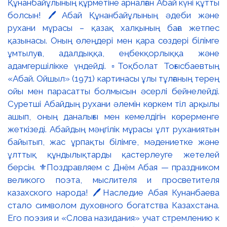
Құнанбайұлының құрметіне арналған Абай күні құтты
болсын! 🖊️Абай Құнанбайұлының әдеби және
рухани мұрасы – қазақ халқының баға жетпес
қазынасы. Оның өлеңдері мен қара сөздері білімге
ұмтылуға, адалдыққа, еңбекқорлыққа және
адамгершілікке үндейді. ▫️Тоқболат Тоғысбаевтың
«Абай. Ойшыл» (1971) картинасы ұлы тұлғаның терең
ойы мен парасатты болмысын әсерлі бейнелейді.
Суретші Абайдың рухани әлемін көркем тіл арқылы
ашып, оның даналығы мен кемелдігін көрерменге
жеткізеді. Абайдың мәңгілік мұрасы ұлт руханиятын
байытып, жас ұрпақты білімге, мәдениетке және
ұлттық құндылықтарды қастерлеуге жетелей
берсін. ⚜️Поздравляем с Днём Абая — праздником
великого поэта, мыслителя и просветителя
казахского народа! 🖊️Наследие Абая Кунанбаева
стало символом духовного богатства Казахстана.
Его поэзия и «Слова назидания» учат стремлению к