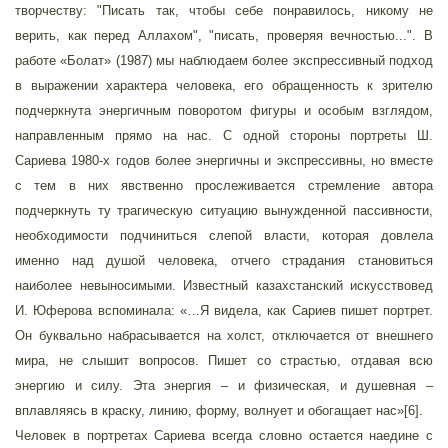
творчеству: "Писать так, чтобы себе понравилось, никому не
верить, как перед Аллахом", "писать, проверяя вечностью...". В
работе «Болат» (1987) мы наблюдаем более экспрессивный подход
в выражении характера человека, его обращенность к зрителю
подчеркнута энергичным поворотом фигуры и особым взглядом,
направленным прямо на нас. С одной стороны портреты Ш.
Сариева 1980-х годов более энергичны и экспрессивны, но вместе
с тем в них явственно прослеживается стремление автора
подчеркнуть ту трагическую ситуацию вынужденной пассивности,
необходимости подчиниться слепой власти, которая довлела
именно над душой человека, отчего страдания становиться
наиболее невыносимыми. Известный казахстанский искусствовед
И. Юферова вспоминала: «…Я видела, как Сариев пишет портрет.
Он буквально набрасывается на холст, отключается от внешнего
мира, не слышит вопросов. Пишет со страстью, отдавая всю
энергию и силу. Эта энергия – и физическая, и душевная –
вплавляясь в краску, линию, форму, волнует и обогащает нас»[6].
Человек в портретах Сариева всегда словно остается наедине с