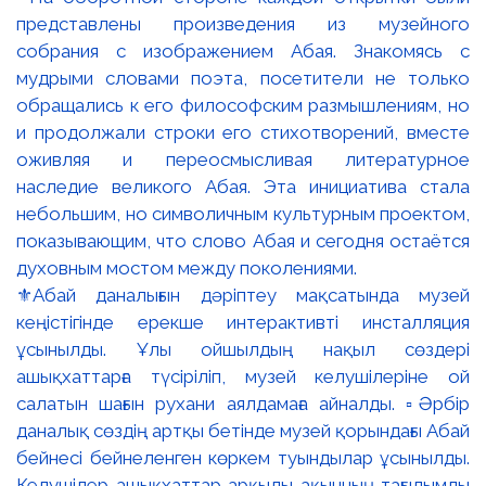
⚜️Абай даналығын дәріптеу мақсатында музей
кеңістігінде ерекше интерактивті инсталляция
ұсынылды. Ұлы ойшылдың нақыл сөздері
ашықхаттарға түсіріліп, музей келушілеріне ой
салатын шағын рухани аялдамаға айналды. ▫️Әрбір
даналық сөздің артқы бетінде музей қорындағы Абай
бейнесі бейнеленген көркем туындылар ұсынылды.
Келушілер ашықхаттар арқылы ақынның тағылымды