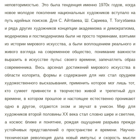
неповторимостью. Это была тенденция именно 1970х годов, когда
новое молодое поколение национальных художников вступало на
путь идейных поисков. Для С. Айтбаева, Ш. Сариева, Т. Тогузбаева
и ряда других художников концепции академизма и демократизма,
модернизма и постмодернизма были не просто терминами, взятыми
из истории мирового искусства, а были воплощением реального и
живого взгляда на современное общество, понимание важности
выразить в искусстве пульс своего времени, запечатлеть образ
современника. Весь арсенал достижений мирового искусства в
области колорита, формы и содержания для них стал орудием
художественного высказывания, применить которое мог лишь тот,
кто сумеет привнести в творчество живой и трепетный дух
времени, в котором прошлое и настоящее естественно проникают
одно в другое, отдаются эхом и звучат в унисон. Мир для
художников второй половины ХХ века стал словно шире и светлее,
а космос ближе и понятнее, рождая ощущение разрыва прежде
устойчивых представлений о пространстве и времени. Научно-
техническая революция дала новый импульс и скорость мысли