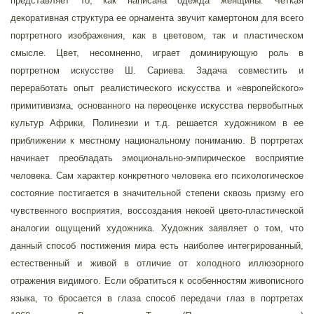
представляет то, как написана одежда женщины. Четкая
декоративная структура ее орнамента звучит камертоном для всего
портретного изображения, как в цветовом, так и пластическом
смысле. Цвет, несомненно, играет доминирующую роль в
портретном искусстве Ш. Сариева. Задача совместить и
переработать опыт реалистического искусства и «европейского»
примитивизма, основанного на переоценке искусства первобытных
культур Африки, Полинезии и т.д. решается художником в ее
приближении к местному национальному пониманию. В портретах
начинает преобладать эмоционально-эмпирическое восприятие
человека. Сам характер конкретного человека его психологическое
состояние постигается в значительной степени сквозь призму его
чувственного восприятия, воссоздания некоей цвето-пластической
аналогии ощущений художника. Художник заявляет о том, что
данный способ постижения мира есть наиболее интегрированный,
естественный и живой в отличие от холодного иллюзорного
отражения видимого. Если обратиться к особенностям живописного
языка, то бросается в глаза способ передачи глаз в портретах