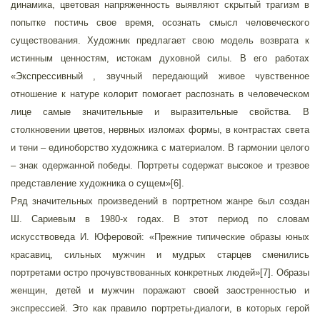
динамика, цветовая напряженность выявляют скрытый трагизм в
попытке постичь свое время, осознать смысл человеческого
существования. Художник предлагает свою модель возврата к
истинным ценностям, истокам духовной силы. В его работах
«Экспрессивный , звучный передающий живое чувственное
отношение к натуре колорит помогает распознать в человеческом
лице самые значительные и выразительные свойства. В
столкновении цветов, нервных изломах формы, в контрастах света
и тени – единоборство художника с материалом. В гармонии целого
– знак одержанной победы. Портреты содержат высокое и трезвое
представление художника о сущем»[6].
Ряд значительных произведений в портретном жанре был создан
Ш. Сариевым в 1980-х годах. В этот период по словам
искусствоведа И. Юферовой: «Прежние типические образы юных
красавиц, сильных мужчин и мудрых старцев сменились
портретами остро прочувствованных конкретных людей»[7]. Образы
женщин, детей и мужчин поражают своей заостренностью и
экспрессией. Это как правило портреты-диалоги, в которых герой