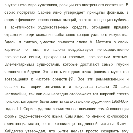
внутреннего мира художника, реакции его внутреннего состояния. В
своих портретах Сариев явно утверждает принципы фовизма, в
форме фиксации неосознанных эмоций, а также концепцию кубизма
в аскетичности художественных средств, отрицании прямого
отражения ради создания собственно концептуального искусства.
Здесь, я считаю, уместно привести слова А. Маттиса о своих
картинах, о том, что «…они воздействуют непосредственно
прекрасным синим, прекрасным красным, прекрасным желтым.
Элементарными сущностями, которые достигают самых глубин
человеческой души. Это и есть исходная точка фовизма: мужество
возвращения к чистоте средств»[9]. Все эти реминисценции и
ссылки на теории античности и искусства начала 20 века
неслучайны, так как они наглядно отображают тот широкий спектр
поисков, которыми были заняты казахстанские художники 1960-80-х
годов. Ш. Сариев уделял значительное внимание самой концепции
формы художественного языка. Сам язык, по мнению философов
экзистенциалистов, есть хранилище подлинной истины бытия.
Хайдеггер утверждал, что бытие нельзя просто созерцать ему