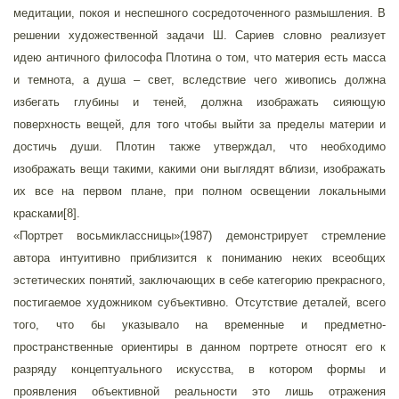
медитации, покоя и неспешного сосредоточенного размышления. В
решении художественной задачи Ш. Сариев словно реализует
идею античного философа Плотина о том, что материя есть масса
и темнота, а душа – свет, вследствие чего живопись должна
избегать глубины и теней, должна изображать сияющую
поверхность вещей, для того чтобы выйти за пределы материи и
достичь души. Плотин также утверждал, что необходимо
изображать вещи такими, какими они выглядят вблизи, изображать
их все на первом плане, при полном освещении локальными
красками[8].
«Портрет восьмиклассницы»(1987) демонстрирует стремление
автора интуитивно приблизится к пониманию неких всеобщих
эстетических понятий, заключающих в себе категорию прекрасного,
постигаемое художником субъективно. Отсутствие деталей, всего
того, что бы указывало на временные и предметно-
пространственные ориентиры в данном портрете относят его к
разряду концептуального искусства, в котором формы и
проявления объективной реальности это лишь отражения