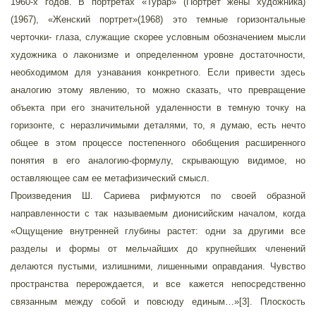
1960-х годов. В портретах «Турар» (Портрет жены художника)
(1967), «Женский портрет»(1968) это темные горизонтальные
черточки- глаза, служащие скорее условным обозначением мысли
художника о лаконизме и определенном уровне достаточности,
необходимом для узнавания конкретного. Если привести здесь
аналогию этому явлению, то можно сказать, что превращение
объекта при его значительной удаленности в темную точку на
горизонте, с неразличимыми деталями, то, я думаю, есть нечто
общее в этом процессе постепенного обобщения расширенного
понятия в его аналогию-формулу, скрывающую видимое, но
оставляющее сам ее метафизический смысл.
Произведения Ш. Сариева рифмуются по своей образной
направленности с так называемым дионисийским началом, когда
«Ощущение внутренней глубины растет: одни за другими все
разделы и формы от мельчайших до крупнейших членений
делаются пустыми, излишними, лишенными оправдания. Чувство
пространства перерождается, и все кажется непосредственно
связанным между собой и повсюду единым…»[3]. Плоскость