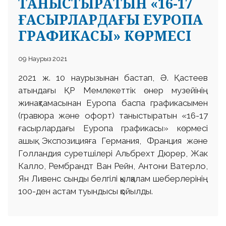
ТАНЫСТЫРАТЫН «16-17
ҒАСЫРЛАРДАҒЫ ЕУРОПА
ГРАФИКАСЫ» КӨРМЕСІ
09 Наурыз 2021
2021 ж. 10 наурызынан бастап, Ә. Қастеев
атындағы ҚР Мемлекеттік өнер музейінің
жинақтамасынан Еуропа баспа графикасымен
(гравюра және офорт) таныстыратын «16-17
ғасырлардағы Еуропа графикасы» көрмесі
ашық. Экспозицияға Германия, Франция және
Голландия суретшілері Альбрехт Дюрер, Жак
Калло, Рембрандт Ван Рейн, Антони Ватерло,
Ян Ливенс сынды белгілі қылқалам шеберлерінің
100-ден астам туындысы қойылды.