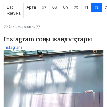
Бас
Артқа
67
68
69
70
71
72
7
жағына
72 бет. Барлығы: 77
Instagram соңғы жаңалықтары
Instagram