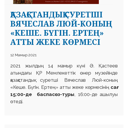
ҚАЗАҚСТАНДЫҚ СУРЕТШІ
ВЯЧЕСЛАВ ЛЮЙ-КОНЫҢ
«КЕШЕ. БҮГІН. ЕРТЕҢ»
АТТЫ ЖЕКЕ КӨРМЕСІ
 23 97
12 Мамыр 2021
2021 жылдың 14 мамыр күні Ә. Қастеев
атындағы ҚР Мемлекеттік өнер музейінде
қазақстандық суретші Вячеслав Люй-коның
«Кеше. Бүгін. Ертең» атты жеке көрмесінің
сағ.
15:00-де баспасөз-туры
, 16:00-де ашылуы
өтеді.