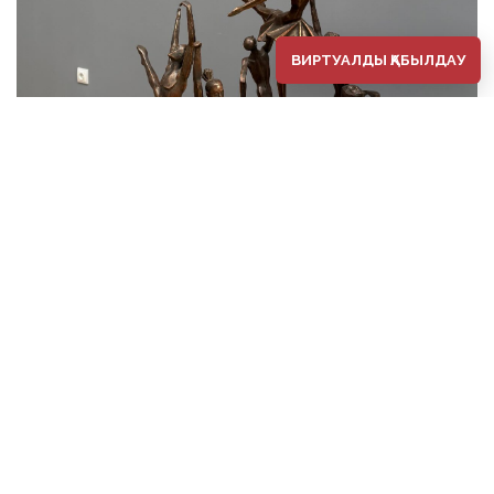
ВИРТУАЛДЫ ҚАБЫЛДАУ
⚜️2026 жылдың 4 тамыз күні Әбілхан Қастеев
атындағы ҚР Ұлттық өнер музейінде заманауи
қазақстандық мүсін өнерінің көрнекті өкілі мүсінші
Павел Шороховтың 80 жылдық мерейтойына
арналған «ПАВЕЛ ШОРОХОВТЫҢ ҚАЛАСЫ МЕН