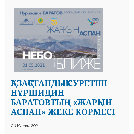
ҚАЗАҚСТАНДЫҚ СУРЕТШІ
НҰРШИДИН
БАРАТОВТЫҢ «ЖАРҚЫН
АСПАН» ЖЕКЕ КӨРМЕСІ
06 Мамыр 2021