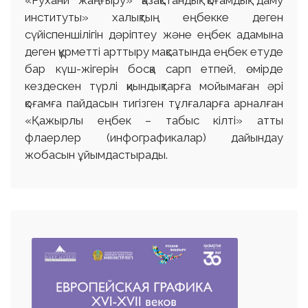
институты» халықтың еңбекке деген
сүйіспеншілігін дәріптеу және еңбек адамына
деген құрметті арттыру мақсатында еңбек етуде
бар күш-жігерін босқа сарп етпей, өмірде
кездескен түрлі қиындықтарға мойымаған әрі
қоғамға пайдасын тигізген тұлғаларға арналған
«Қажырлы еңбек – табыс кілті» атты
флаерлер (инфографикалар) дайындау
жобасын ұйымдастырады.