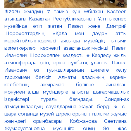
⚜️2026 жылдың 7 тамыз күні Әбілхан Қастеев
атындағы Қазақстан Республикасының Ұлттық өнер
музейінде өтіп жатқан Павел және Дмитрий
Шороховтардың «Қала мен дәуір» атты
мерейтойлық көрмесі аясында музейдің ғылыми
қызметкерлері көрнекті қазақстандық мүсінші Павел
Иванович Шороховпен кездесті. 🔸Кездесу жылы
атмосферада өтіп, еркін сұхбатқа ұласты. Павел
Иванович өз туындыларының дүниеге келу
тарихымен бөлісіп, Алматы қаласының көркем
келбетінің ажырамас бөлігіне айналған
монументалды мүсіндерге қатысты шығармашылық
ізденістері туралы баяндады. Сондай-ақ
қатысушылардың сауалдарына жауап берді. 🔹Іс-
шара соңында музей директорының ғылыми жұмыс
жөніндегі орынбасары Кобжанова Светлана
Жумасултановна мүсіншіге оның 80 жас