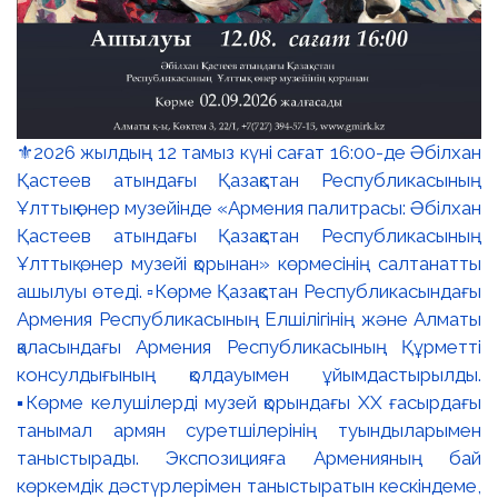
⚜️2026 жылдың 12 тамыз күні сағат 16:00-де Әбілхан
Қастеев атындағы Қазақстан Республикасының
Ұлттық өнер музейінде «Армения палитрасы: Әбілхан
Қастеев атындағы Қазақстан Республикасының
Ұлттық өнер музейі қорынан» көрмесінің салтанатты
ашылуы өтеді. ▫️Көрме Қазақстан Республикасындағы
Армения Республикасының Елшілігінің және Алматы
қаласындағы Армения Республикасының Құрметті
консулдығының қолдауымен ұйымдастырылды.
▪️Көрме келушілерді музей қорындағы ХХ ғасырдағы
танымал армян суретшілерінің туындыларымен
таныстырады. Экспозицияға Арменияның бай
көркемдік дәстүрлерімен таныстыратын кескіндеме,