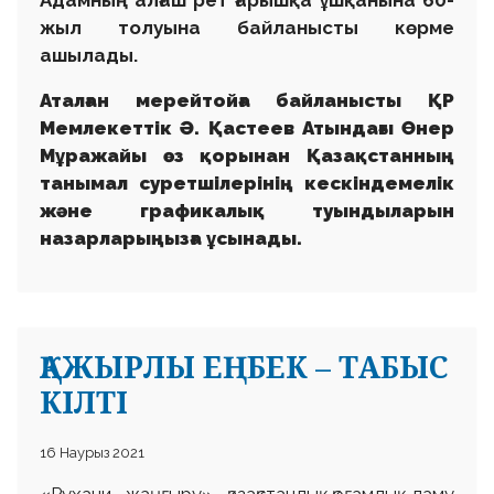
жыл толуына байланысты
көрме
ашылады.
Аталған мерейтойға байланысты ҚР
Мемлекеттік Ә. Қастеев Атындағы Өнер
Мұражайы өз қорынан Қазақстанның
танымал суретшілерінің кескіндемелік
және графикалық туындыларын
назарларыңызға ұсынады.
ҚАЖЫРЛЫ ЕҢБЕК – ТАБЫС
КІЛТІ
16 Наурыз 2021
«Рухани жаңғыру» қазақстандық қоғамдық даму