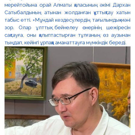
мерейтойына орай Алматы қаласының әкімі Дархан
Сатыбалдының атынан жолданған құттықтау хатын
табыс етті. ▫️Мұндай кездесулердің тағылымдық мәні
зор. Олар ұлттық бейнелеу өнерінің шежіресін
сақтауға, оны қалыптастырған тұлғаның өз аузынан
тыңдап, кейінгі ұрпаққа аманаттауға мүмкіндік береді.