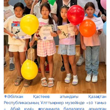
⚜️Әбілхан Қастеев атындағы Қазақстан
Республикасының Ұлттық өнер музейінде «10 тамыз
– Абай күні» қарсаңында балаларға арналған