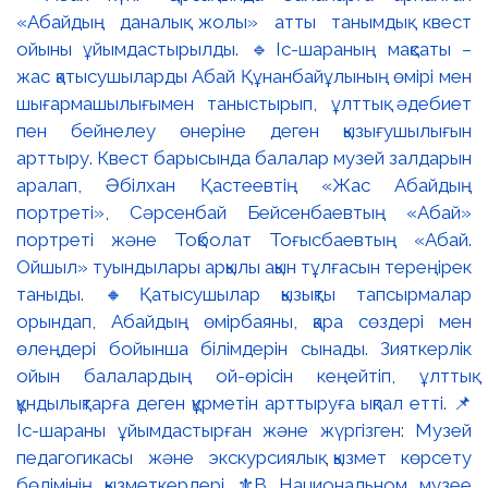
«Абайдың даналық жолы» атты танымдық квест
ойыны ұйымдастырылды. 🔹Іс-шараның мақсаты –
жас қатысушыларды Абай Құнанбайұлының өмірі мен
шығармашылығымен таныстырып, ұлттық әдебиет
пен бейнелеу өнеріне деген қызығушылығын
арттыру. Квест барысында балалар музей залдарын
аралап, Әбілхан Қастеевтің «Жас Абайдың
портреті», Сәрсенбай Бейсенбаевтың «Абай»
портреті және Тоқболат Тоғысбаевтың «Абай.
Ойшыл» туындылары арқылы ақын тұлғасын тереңірек
таныды. 🔸Қатысушылар қызықты тапсырмалар
орындап, Абайдың өмірбаяны, қара сөздері мен
өлеңдері бойынша білімдерін сынады. Зияткерлік
ойын балалардың ой-өрісін кеңейтіп, ұлттық
құндылықтарға деген құрметін арттыруға ықпал етті. 📌
Іс-шараны ұйымдастырған және жүргізген: Музей
педагогикасы және экскурсиялық қызмет көрсету
бөлімінің қызметкерлері ⚜️В Национальном музее