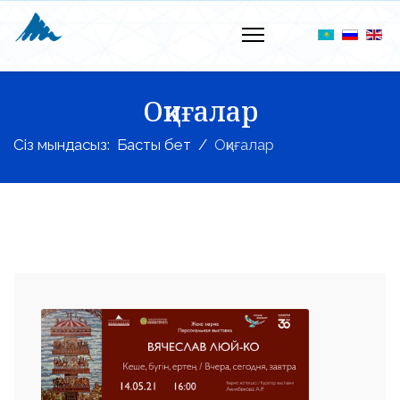
Оқиғалар
Сіз мындасыз:
Басты бет
Оқиғалар