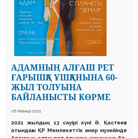
АДАМНЫҢ АЛҒАШ РЕТ
ҒАРЫШҚА ҰШҚАНЫНА 60-
ЖЫЛ ТОЛУЫНА
БАЙЛАНЫСТЫ КӨРМЕ
06 Мамыр 2021
2021 жылдың 13 сәуірі күні Ә. Қастеев
атындағы ҚР Мемлекеттік өнер музейінде
Адамның алғаш рет ғарышқа ұшқанына 60-