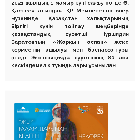
2021 жылдың 1 мамыр күні сағ. 15-00-де Ә.
Қастеев атындағы ҚР Мемлекеттік өнер
музейінде Қазақстан халықтарының
Бірлігі күнін тойлау шеңберінде
қазақстандық суретші Нұршидин
Баратовтың «Жарқын аспан» жеке
көрмесінің ашылуы мен баспасөз-туры
өтеді. Экспозицияда суретшінің 80 аса
кескіндемелік туындылары ұсынылған.