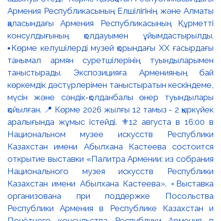
Армения Республикасының Елшілігінің және Алматы
қаласындағы Армения Республикасының Құрметті
консулдығының қолдауымен ұйымдастырылды.
▪️Көрме келушілерді музей қорындағы ХХ ғасырдағы
танымал армян суретшілерінің туындыларымен
таныстырады. Экспозицияға Арменияның бай
көркемдік дәстүрлерімен таныстыратын кескіндеме,
мүсін және сәндік-қолданбалы өнер туындылары
қойылған. 📍 Көрме 2026 жылғы 12 тамыз - 2 қыркүйек
аралығында жұмыс істейді. ⚜️12 августа в 16:00 в
Национальном музее искусств Республики
Казахстан имени Абылхана Кастеева состоится
открытие выставки «Палитра Армении: из собрания
Национального музея искусств Республики
Казахстан имени Абылхана Кастеева». ▫️Выставка
организована при поддержке Посольства
Республики Армения в Республике Казахстан и
Почётного консульства Республики Армения в