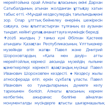
⚜️2026 жылдың 7 тамыз күні Әбілхан Қастеев
атындағы Қазақстан Республикасының Ұлттық өнер
музейінде өтіп жатқан Павел және Дмитрий
Шороховтардың «Қала мен дәуір» атты
мерейтойлық көрмесі аясында музейдің ғылыми
қызметкерлері көрнекті қазақстандық мүсінші Павел
Иванович Шороховпен кездесті. 🔸Кездесу жылы
атмосферада өтіп, еркін сұхбатқа ұласты. Павел
Иванович өз туындыларының дүниеге келу
тарихымен бөлісіп, Алматы қаласының көркем
келбетінің ажырамас бөлігіне айналған
монументалды мүсіндерге қатысты шығармашылық