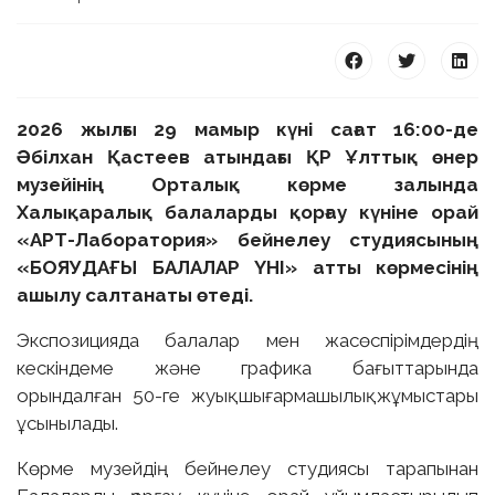
2026 жылғы 29 мамыр күні сағат 16:00-де
Әбілхан Қастеев атындағы ҚР Ұлттық өнер
 23 97
музейінің Орталық көрме залында
Халықаралық балаларды қорғау күніне орай
«АРТ-Лаборатория» бейнелеу студиясының
«БОЯУДАҒЫ БАЛАЛАР ҮНІ» атты көрмесінің
ашылу салтанаты өтеді.
Экспозицияда балалар мен жасөспірімдердің
кескіндеме және графика бағыттарында
орындалған 50-ге жуық шығармашылық жұмыстары
ұсынылады.
Көрме музейдің бейнелеу студиясы тарапынан