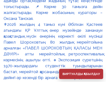
⚜️2026 жылдың 4 тамыз күні Әбілхан Қастеев
атындағы ҚР Ұлттық өнер музейінде заманауи
қазақстандық мүсін өнерінің көрнекті өкілі мүсінші
Павел Шороховтың 80 жылдық мерейтойына
арналған «ПАВЕЛ ШОРОХОВТЫҢ ҚАЛАСЫ МЕН
ДӘУІРІ» атты мерейтойлық ретроспективалық
көрмесінің ашылуы өтті. 🔹Экспозиция суретшінің
1970-жылдардағы студенттік туындыларынан
бастап, мерейтой қарсаңындағы соңғы еңбектеріне
ВИРТУАЛДЫ ҚАБЫЛДАУ
дейінгі әр кезеңді бір арнаға тоғыстырады. 🔸Павел
Шороховтың есімі Қазақстан қалаларының көркем
келбетімен тығыз байланысты, Алматы, Астана мен
еліміздің қалаларындағы монументалды туындылары
бүгінде бірнеше ұрпақтың мәдени жадында сақталып