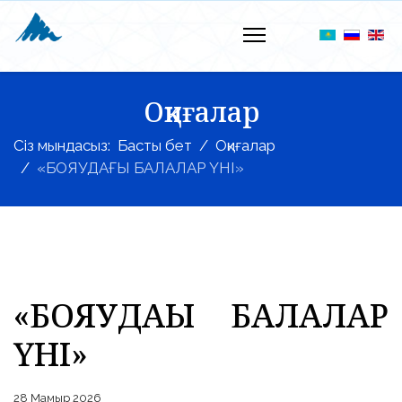
Оқиғалар
Сіз мындасыз:
Басты бет
Оқиғалар
«БОЯУДАҒЫ БАЛАЛАР ҮНІ»
«БОЯУДАҒЫ БАЛАЛАР
ҮНІ»
28 Мамыр 2026