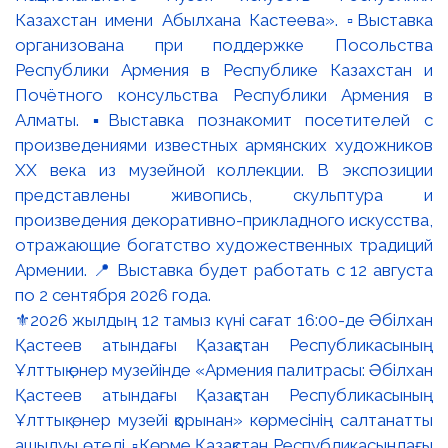
⚜️2026 жылдың 12 тамыз күні сағат 16:00-де Әбілхан
Қастеев атындағы Қазақстан Республикасының
Ұлттық өнер музейінде «Армения палитрасы: Әбілхан
Қастеев атындағы Қазақстан Республикасының
Ұлттық өнер музейі қорынан» көрмесінің салтанатты
ашылуы өтеді. ▫️Көрме Қазақстан Республикасындағы