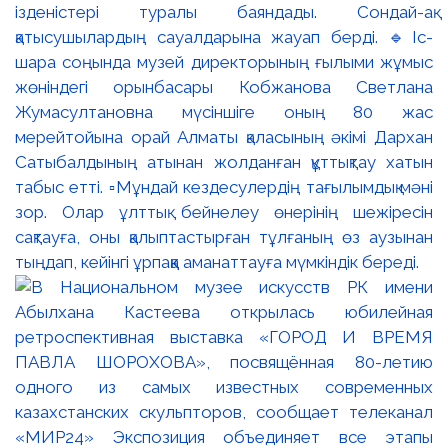
ізденістері туралы баяндады. Сондай-ақ
қатысушылардың сауалдарына жауап берді. 🔹Іс-
шара соңында музей директорының ғылыми жұмыс
жөніндегі орынбасары Кобжанова Светлана
Жумасултановна мүсіншіге оның 80 жас
мерейтойына орай Алматы қаласының әкімі Дархан
Сатыбалдының атынан жолданған құттықтау хатын
табыс етті. ▫️Мұндай кездесулердің тағылымдық мәні
зор. Олар ұлттық бейнелеу өнерінің шежіресін
сақтауға, оны қалыптастырған тұлғаның өз аузынан
тыңдап, кейінгі ұрпаққа аманаттауға мүмкіндік береді.