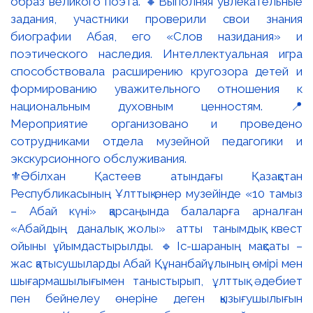
⚜️Әбілхан Қастеев атындағы Қазақстан
Республикасының Ұлттық өнер музейінде «10 тамыз
– Абай күні» қарсаңында балаларға арналған
«Абайдың даналық жолы» атты танымдық квест
ойыны ұйымдастырылды. 🔹Іс-шараның мақсаты –
жас қатысушыларды Абай Құнанбайұлының өмірі мен
шығармашылығымен таныстырып, ұлттық әдебиет
пен бейнелеу өнеріне деген қызығушылығын