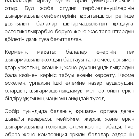
Балаларды қорғау күніне орай ұйымдастырылып
отыр. Бұл жоба студия тәрбиеленушілерінің
шығармашылық еңбектерінің қорытындысы ретінде
ұсынылып, балалар шығармашылығын қолдауға,
эстетикалық тәрбие беруге және жас таланттардың
қабілетін дамытуға бағытталған.
Көрменің мақсаты: балалар өнерінің тек
шығармашылық жолдың бастауы ғана емес, сонымен
қатар уақыттың, қоғамның және рухани құндылықтардың
бала көзімен көрініс табуы екенін көрсету. Көрме
өскелең ұрпақтың ішкі әлеміне назар аударудың,
олардың шығармашылық дамуы мен өз ойын еркін
білдіру құқығының маңызын айқындай түседі.
Әрбір туындыда баланың қоршаған ортаға деген
шынайы көзқарасы, мейірімге, жарыққа және еркін
шығармашылыққа толы ішкі әлемі көрініс табады. Түс,
образ және композиция арқылы балалар өздерінің