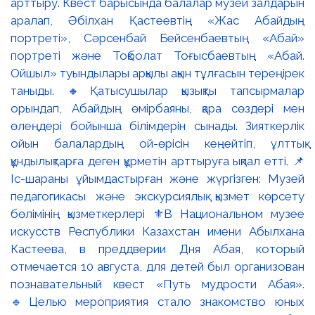
арттыру. Квест барысында балалар музей залдарын
аралап, Әбілхан Қастеевтің «Жас Абайдың
портреті», Сәрсенбай Бейсенбаевтың «Абай»
портреті және Тоқболат Тоғысбаевтың «Абай.
Ойшыл» туындылары арқылы ақын тұлғасын тереңірек
таныды. 🔸Қатысушылар қызықты тапсырмалар
орындап, Абайдың өмірбаяны, қара сөздері мен
өлеңдері бойынша білімдерін сынады. Зияткерлік
ойын балалардың ой-өрісін кеңейтіп, ұлттық
құндылықтарға деген құрметін арттыруға ықпал етті. 📌
Іс-шараны ұйымдастырған және жүргізген: Музей
педагогикасы және экскурсиялық қызмет көрсету
бөлімінің қызметкерлері ⚜️В Национальном музее
искусств Республики Казахстан имени Абылхана
Кастеева, в преддверии Дня Абая, который
отмечается 10 августа, для детей был организован
познавательный квест «Путь мудрости Абая».
🔹Целью мероприятия стало знакомство юных