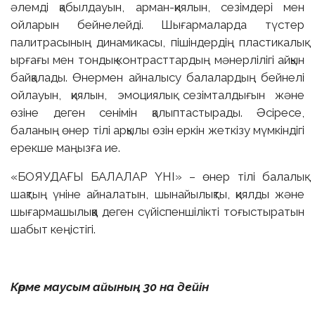
әлемді қабылдауын, арман-қиялын, сезімдері мен
ойларын бейнелейді. Шығармаларда түстер
палитрасының динамикасы, пішіндердің пластикалық
ырғағы мен тондық контрасттардың мәнерлілігі айқын
байқалады. Өнермен айналысу балалардың бейнелі
ойлауын, қиялын, эмоциялық сезімталдығын және
өзіне деген сенімін қалыптастырады. Әсіресе,
баланың өнер тілі арқылы өзін еркін жеткізу мүмкіндігі
ерекше маңызға ие.
«БОЯУДАҒЫ БАЛАЛАР ҮНІ» – өнер тілі балалық
шақтың үніне айналатын, шынайылықты, қиялды және
шығармашылыққа деген сүйіспеншілікті тоғыстыратын
шабыт кеңістігі.
Көрме маусым айының 30 на дейін