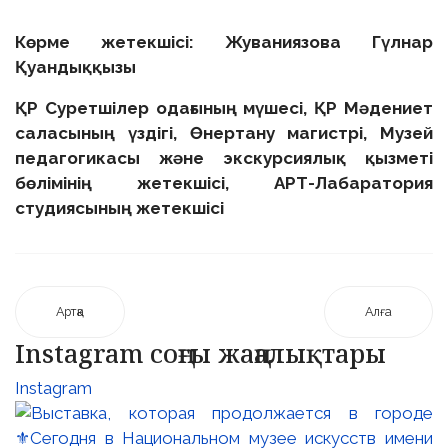
Көрме жетекшісі: Жуваниязова Гүлнар
Қуандыққызы
ҚР Суретшілер одағының мүшесі, ҚР Мәдениет
саласының үздігі, Өнертану магистрі, Музей
педагогикасы және экскурсиялық қызметі
бөлімінің жетекшісі, АРТ-Лабаратория
студиясының жетекшісі
Артқа
Алға
Instagram соңғы жаңалықтары
Instagram