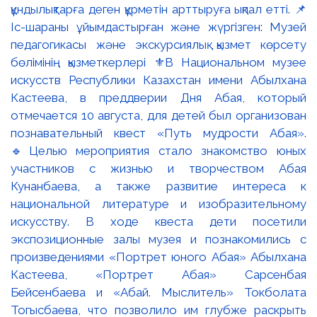
құндылықтарға деген құрметін арттыруға ықпал етті. 📌
Іс-шараны ұйымдастырған және жүргізген: Музей
педагогикасы және экскурсиялық қызмет көрсету
бөлімінің қызметкерлері ⚜️В Национальном музее
искусств Республики Казахстан имени Абылхана
Кастеева, в преддверии Дня Абая, который
отмечается 10 августа, для детей был организован
познавательный квест «Путь мудрости Абая».
🔹Целью мероприятия стало знакомство юных
участников с жизнью и творчеством Абая
Кунанбаева, а также развитие интереса к
национальной литературе и изобразительному
искусству. В ходе квеста дети посетили
экспозиционные залы музея и познакомились с
произведениями «Портрет юного Абая» Абылхана
Кастеева, «Портрет Абая» Сарсенбая
Бейсенбаева и «Абай. Мыслитель» Токболата
Тогысбаева, что позволило им глубже раскрыть