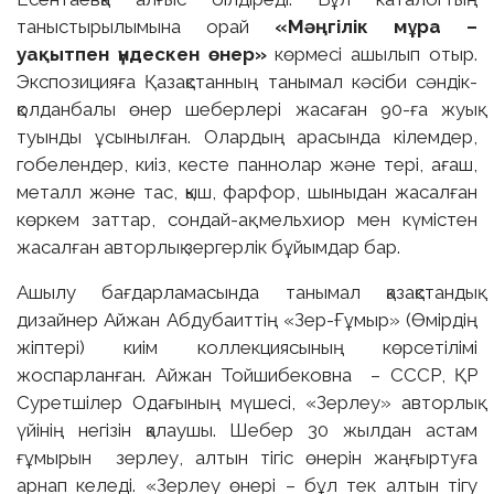
таныстырылымына орай
«Мәңгілік мұра –
уақытпен үндескен өнер»
көрмесі ашылып отыр.
Экспозицияға Қазақстанның танымал кәсіби сәндік-
қолданбалы өнер шеберлері жасаған 90-ға жуық
туынды ұсынылған. Олардың арасында кілемдер,
гобелендер, киіз, кесте паннолар және тері, ағаш,
металл және тас, қыш, фарфор, шыныдан жасалған
көркем заттар, сондай-ақ мельхиор мен күмістен
жасалған авторлық зергерлік бұйымдар бар.
Ашылу бағдарламасында танымал қазақстандық
дизайнер Айжан Абдубаиттің «Зер-Ғұмыр» (Өмірдің
жіптері) киім коллекциясының көрсетілімі
жоспарланған. Айжан Тойшибековна – СССР, ҚР
Суретшілер Одағының мүшесі, «Зерлеу» авторлық
үйінің негізін қалаушы. Шебер 30 жылдан астам
ғұмырын зерлеу, алтын тігіс өнерін жаңғыртуға
арнап келеді. «Зерлеу өнері – бұл тек алтын тігу