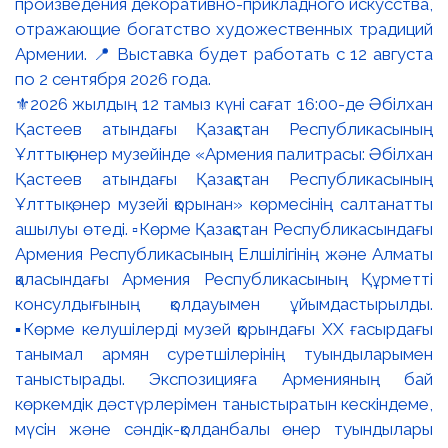
⚜️2026 жылдың 12 тамыз күні сағат 16:00-де Әбілхан
Қастеев атындағы Қазақстан Республикасының
Ұлттық өнер музейінде «Армения палитрасы: Әбілхан
Қастеев атындағы Қазақстан Республикасының
Ұлттық өнер музейі қорынан» көрмесінің салтанатты
ашылуы өтеді. ▫️Көрме Қазақстан Республикасындағы
Армения Республикасының Елшілігінің және Алматы
қаласындағы Армения Республикасының Құрметті
консулдығының қолдауымен ұйымдастырылды.
▪️Көрме келушілерді музей қорындағы ХХ ғасырдағы
танымал армян суретшілерінің туындыларымен
таныстырады. Экспозицияға Арменияның бай
көркемдік дәстүрлерімен таныстыратын кескіндеме,
мүсін және сәндік-қолданбалы өнер туындылары