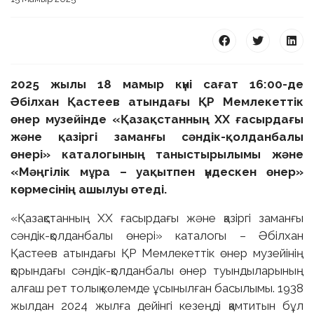
2025 жылы 18 мамыр күні сағат 16:00-де
Әбілхан Қастеев атындағы ҚР Мемлекеттік
өнер музейінде «Қазақстанның ХХ ғасырдағы
және қазіргі заманғы сәндік-қолданбалы
өнері» каталогының таныстырылымы және
«Мәңгілік мұра – уақытпен үндескен өнер»
көрмесінің ашылуы өтеді.
«Қазақстанның ХХ ғасырдағы және қазіргі заманғы
сәндік-қолданбалы өнері» каталогы – Әбілхан
Қастеев атындағы ҚР Мемлекеттік өнер музейінің
қорындағы сәндік-қолданбалы өнер туындыларының
алғаш рет толық көлемде ұсынылған басылымы. 1938
жылдан 2024 жылға дейінгі кезеңді қамтитын бұл