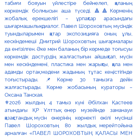
⚜️2026 жылдың 4 тамыз күні Әбілхан Қастеев
атындағы ҚР Ұлттық өнер музейінде заманауи
қазақстандық мүсін өнерінің көрнекті өкілі мүсінші
Павел Шороховтың 80 жылдық мерейтойына
арналған «ПАВЕЛ ШОРОХОВТЫҢ ҚАЛАСЫ МЕН