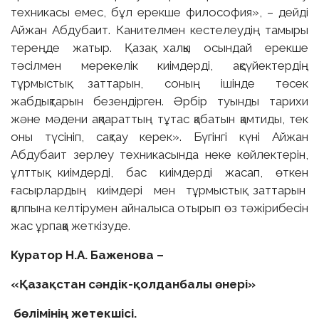
техникасы емес, бұл ерекше философия», – дейді
Айжан Абдубаит. Канителмен кестелеудің тамыры
тереңде жатыр. Қазақ халқы осындай ерекше
тәсілмен мерекелік киімдерді, ақсүйектердің
тұрмыстық заттарын, соның ішінде төсек
жабдықтарын безендірген. Әрбір туынды тарихи
және мәдени ақпараттың тұтас қабатын қамтиды, тек
оны түсініп, сақтау керек». Бүгінгі күні Айжан
Абдубаит зерлеу техникасында неке көйлектерін,
ұлттық киімдерді, бас киімдерді жасап, өткен
ғасырлардың киімдері мен тұрмыстық заттарын
қалпына келтірумен айналыса отырып өз тәжірибесін
жас ұрпаққа жеткізуде.
Куратор Н.А. Баженова –
«Қазақстан сәндік-қолданбалы өнері»
бөлімінің жетекшісі.