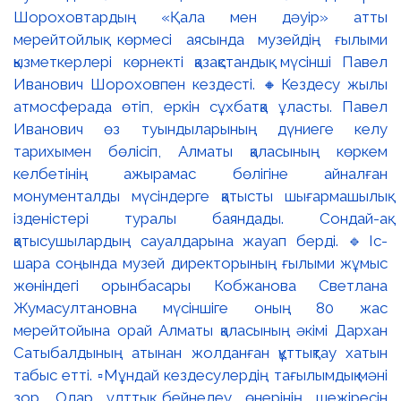
Шороховтардың «Қала мен дәуір» атты
мерейтойлық көрмесі аясында музейдің ғылыми
қызметкерлері көрнекті қазақстандық мүсінші Павел
Иванович Шороховпен кездесті. 🔸Кездесу жылы
атмосферада өтіп, еркін сұхбатқа ұласты. Павел
Иванович өз туындыларының дүниеге келу
тарихымен бөлісіп, Алматы қаласының көркем
келбетінің ажырамас бөлігіне айналған
монументалды мүсіндерге қатысты шығармашылық
ізденістері туралы баяндады. Сондай-ақ
қатысушылардың сауалдарына жауап берді. 🔹Іс-
шара соңында музей директорының ғылыми жұмыс
жөніндегі орынбасары Кобжанова Светлана
Жумасултановна мүсіншіге оның 80 жас
мерейтойына орай Алматы қаласының әкімі Дархан
Сатыбалдының атынан жолданған құттықтау хатын
табыс етті. ▫️Мұндай кездесулердің тағылымдық мәні
зор. Олар ұлттық бейнелеу өнерінің шежіресін