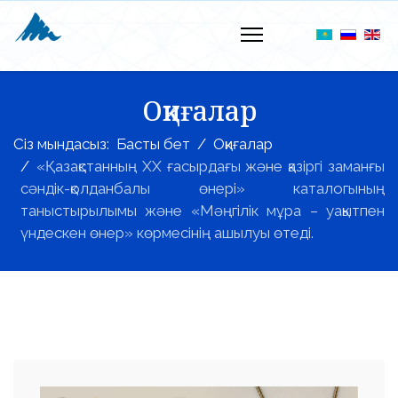
Оқиғалар
Сіз мындасыз:
Басты бет
Оқиғалар
«Қазақстанның ХХ ғасырдағы және қазіргі заманғы
сәндік-қолданбалы өнері» каталогының
таныстырылымы және «Мәңгілік мұра – уақытпен
үндескен өнер» көрмесінің ашылуы өтеді.