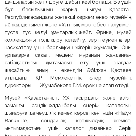
дағдыларын жетілдіруге шабыт көзі болады. Біз үшін
бұл басылымның жарыққа шығуы Қазақстан
Республикасындағы жетекші көркем өнер музейінің
90 жылдығымен және «Ұлттық» мәртебесін алуымен
тұспа тұс келуі қуантарлық жәйт. Әрине, музей
коллекцияны толықтыру, кеңейту, зерттеумен қатар,
насихаттау үшін барлық күш-жігерін жұмсайды. Оны
ұрпақтарға сақтап, мәдени мұраның жанданған
сабақтастығын қамтамасыз ету үшін жағдай
жасайтыны анық», - екендігін Әбілхан Қастеев
атындағы ҚР Мемлекеттік өнер музейінің
директоры Жұмабекова Г.М. ерекше атап өтеді.
Музей «Қазақстанның ХХ ғасырдағы және қазіргі
заманғы сәндік-қолданбалы өнері» каталогын
шығаруға демеушілік көмек көрсеткені үшін «Halyk
Bank»-ке, сондай-ақ көпжылдық жемісті
ынтымақтастығы үшін каталог дизайнері Серік
Есентаевқа алғыс білдіреді. Бұл каталогтың