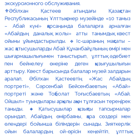
⚜️Әбілхан Қастеев атындағы Қазақстан
Республикасының Ұлттық өнер музейінде «10 тамыз
– Абай күні» қарсаңында балаларға арналған
«Абайдың даналық жолы» атты танымдық квест
ойыны ұйымдастырылды. 🔹Іс-шараның мақсаты –
жас қатысушыларды Абай Құнанбайұлының өмірі мен
шығармашылығымен таныстырып, ұлттық әдебиет
пен бейнелеу өнеріне деген қызығушылығын
арттыру. Квест барысында балалар музей залдарын
аралап, Әбілхан Қастеевтің «Жас Абайдың
портреті», Сәрсенбай Бейсенбаевтың «Абай»
портреті және Тоқболат Тоғысбаевтың «Абай.
Ойшыл» туындылары арқылы ақын тұлғасын тереңірек
таныды. 🔸Қатысушылар қызықты тапсырмалар
орындап, Абайдың өмірбаяны, қара сөздері мен
өлеңдері бойынша білімдерін сынады. Зияткерлік
ойын балалардың ой-өрісін кеңейтіп, ұлттық