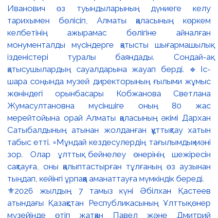
⚜️2026 жылдың 7 тамыз күні Әбілхан Қастеев
атындағы Қазақстан Республикасының Ұлттық өнер
музейінде өтіп жатқан Павел және Дмитрий