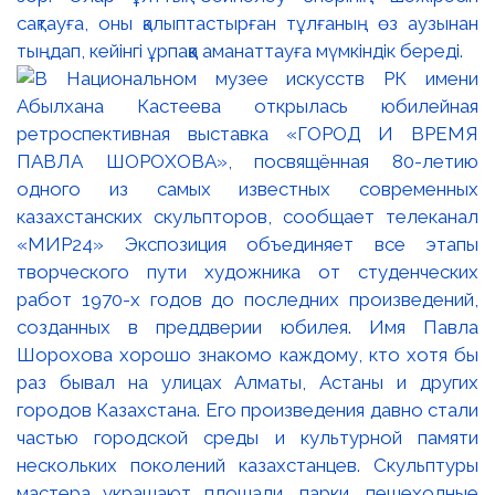
сақтауға, оны қалыптастырған тұлғаның өз аузынан
тыңдап, кейінгі ұрпаққа аманаттауға мүмкіндік береді.