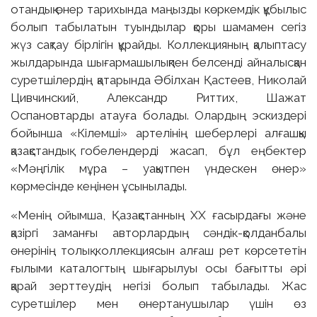
отандық өнер тарихында маңызды көркемдік құбылыс
болып табылатын туындылар қоры шамамен сегіз
жүз сақтау бірлігін құрайды. Коллекцияның қалыптасу
жылдарында шығармашылықпен белсенді айналысқан
суретшілердің қатарында Әбілхан Қастеев, Николай
Цивчинский, Александр Риттих, Шажат
Оспановтарды атауға болады. Олардың эскиздері
бойынша «Кілемші» артелінің шеберлері алғашқы
қазақстандық гобелендерді жасап, бұл еңбектер
«Мәңгілік мұра – уақытпен үндескен өнер»
көрмесінде кеңінен ұсынылады.
«Менің ойымша, Қазақстанның ХХ ғасырдағы және
қазіргі заманғы авторлардың сәндік-қолданбалы
өнерінің толық коллекциясын алғаш рет көрсететін
ғылыми каталогтың шығарылуы осы бағытты әрі
қарай зерттеудің негізі болып табылады. Жас
суретшілер мен өнертанушылар үшін өз