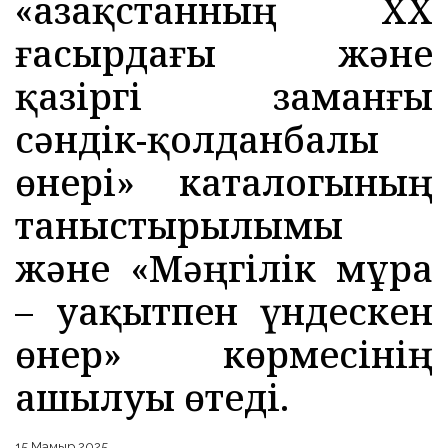
«Қазақстанның ХХ
ғасырдағы және
қазіргі заманғы
сәндік-қолданбалы
өнері» каталогының
таныстырылымы
және «Мәңгілік мұра
– уақытпен үндескен
өнер» көрмесінің
ашылуы өтеді.
15 Мамыр 2025