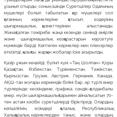
ұсынып отырды, соның ішінде Суретшілер Одағының
мүшелері болып табылатын қор мүшелері сол
қоғамның көрмелеріне қатысып, өздерінің
шығармашылық қызметтерінен алыстамады.
Жинақталған тәжірибе жаңа кезеңде сенімді өмірлік
және шығармашылық көзқарастарын көрсетуге
мүмкіндік берді. Көптеген көрмелер мен пленэрлер
өткізілді, қызықты, жарқын жобалар іске асырылды.
Қазір ұжым кеңейді, бүгінгі күні «Таң Шолпан» Қоры
Қазақстан, Өзбекстан, Түрікменстан, Тәжікстан,
Қырғызстан, Грузия, Австрия, Германия, Канада,
АҚШ-тан жоғары көркемдік білімі бар, әр түрлі өнер
түрлерінде: кескіндеме, графика, сәндік-қолданбалы
өнер, мүсін шығармашылықтарымен айналысатын 70-
тен астам кәсіби суретшілерді біріктіреді. Олардың
көпшілігінің есімдері қалалық, Республикалық,
Халықаралық көрмелерден таныс, және олардың