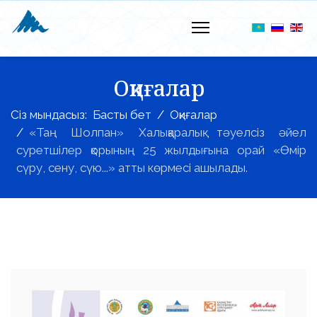
Оқиғалар
Сіз мындасыз:
Басты бет
Оқиғалар
«Таң Шолпан» Халықаралық тәуелсіз әйел
суретшілер қорының 25 жылдығына орай «Өмір
сүру, сену, сүю...» атты көрмесі ашылады.