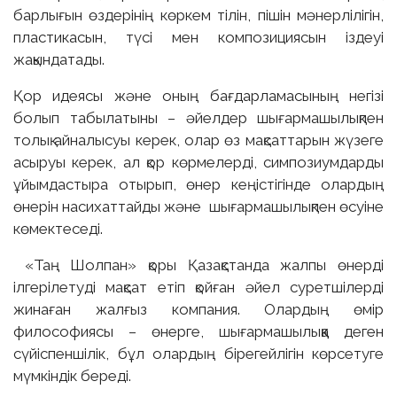
барлығын өздерінің көркем тілін, пішін мәнерлілігін,
пластикасын, түсі мен композициясын іздеуі
жақындатады.
Қор идеясы және оның бағдарламасының негізі
болып табылатыны – әйелдер шығармашылықпен
толық айналысуы керек, олар өз мақсаттарын жүзеге
асыруы керек, ал қор көрмелерді, симпозиумдарды
ұйымдастыра отырып, өнер кеңістігінде олардың
өнерін насихаттайды және шығармашылықпен өсуіне
көмектеседі.
«Таң Шолпан» қоры Қазақстанда жалпы өнерді
ілгерілетуді мақсат етіп қойған әйел суретшілерді
жинаған жалғыз компания. Олардың өмір
философиясы – өнерге, шығармашылыққа деген
сүйіспеншілік, бұл олардың бірегейлігін көрсетуге
мүмкіндік береді.