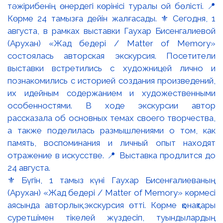
⚜️ Бүгін, 1 тамыз күні Гаухар Бисенғалиеваның
(Арухан) «Жад бедері / Matter of Memory» көрмесі
аясында авторлық экскурсия өтті. Көрме қонақтары
суретшімен тікелей жүздесіп, туындылардың