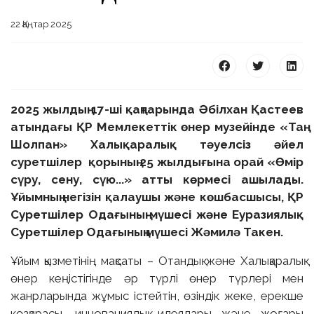
22 Қаңтар 2025
2025 жылдың 17-ші қаңтарында Әбілхан Қастеев
атындағы ҚР Мемлекеттік өнер музейінде «Таң
Шолпан» Халықаралық тәуелсіз әйел
суретшілер қорының 25 жылдығына орай «Өмір
сүру, сену, сүю...» атты көрмесі ашылады.
Ұйымның негізін қалаушы және көшбасшысы, ҚР
Суретшілер Одағының мүшесі және Еуразиялық
Суретшілер Одағының мүшесі Жәмилә Такен.
Ұйым қызметінің мақсаты – Отандық және Халықаралық
өнер кеңістігінде әр түрлі өнер түрлері мен
жанрларында жұмыс істейтін, өзіндік жеке, ерекше
көзқарасы, инновациялық идеялары және жоғары