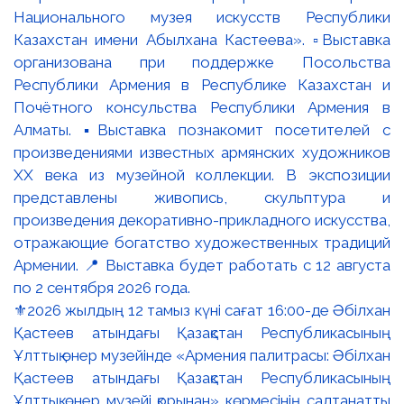
⚜️2026 жылдың 12 тамыз күні сағат 16:00-де Әбілхан
Қастеев атындағы Қазақстан Республикасының
Ұлттық өнер музейінде «Армения палитрасы: Әбілхан
Қастеев атындағы Қазақстан Республикасының
Ұлттық өнер музейі қорынан» көрмесінің салтанатты