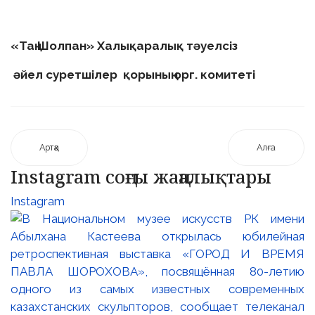
«Таң Шолпан» Халықаралық тәуелсіз
әйел суретшілер қорының орг. комитеті
Артқа
Алға
Instagram соңғы жаңалықтары
Instagram