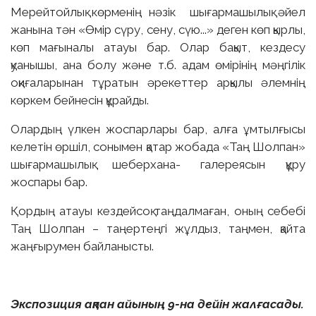
Мерейтойлық көрменің нәзік шығармашылық әйел
жанына тән «Өмір сүру, сену, сүю...» деген көп қырлы,
көп мағыналы атауы бар. Олар бақыт, кездесу
қуанышы, ана болу және т.б. адам өмірінің мәңгілік
оқиғаларынан тұратын әрекеттер арқылы әлемнің
көркем бейнесін құрайды.
Олардың үлкен жоспарлары бар, алға ұмтылғысы
келетін өршіл, сонымен қатар жобада «Таң Шолпан»
шығармашылық шеберхана- галереясын құру
жоспары бар.
Қордың атауы кездейсоқ таңдалмаған, оның себебі
Таң Шолпан – таңертеңгі жұлдыз, таңмен, қайта
жаңғырумен байланысты.
Экспозиция ақпан айының 9-на дейін жалғасады.