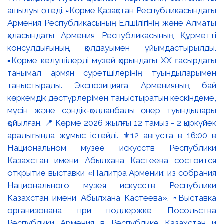
ашылуы өтеді. ▫️Көрме Қазақстан Республикасындағы
Армения Республикасының Елшілігінің және Алматы
қаласындағы Армения Республикасының Құрметті
консулдығының қолдауымен ұйымдастырылды.
▪️Көрме келушілерді музей қорындағы ХХ ғасырдағы
танымал армян суретшілерінің туындыларымен
таныстырады. Экспозицияға Арменияның бай
көркемдік дәстүрлерімен таныстыратын кескіндеме,
мүсін және сәндік-қолданбалы өнер туындылары
қойылған. 📍 Көрме 2026 жылғы 12 тамыз - 2 қыркүйек
аралығында жұмыс істейді. ⚜️12 августа в 16:00 в
Национальном музее искусств Республики
Казахстан имени Абылхана Кастеева состоится
открытие выставки «Палитра Армении: из собрания
Национального музея искусств Республики
Казахстан имени Абылхана Кастеева». ▫️Выставка
организована при поддержке Посольства
Республики Армения в Республике Казахстан и