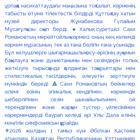
⚜️2026 жылдың 1 тамыз күні Әбілхан Қастеев
атындағы Қазақстан Республикасының Ұлттық өнер