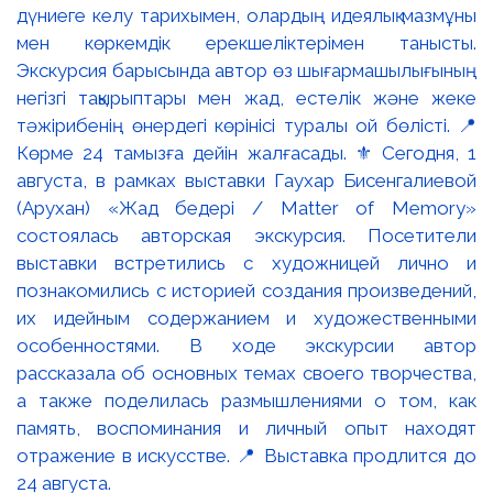
дүниеге келу тарихымен, олардың идеялық мазмұны
мен көркемдік ерекшеліктерімен танысты.
Экскурсия барысында автор өз шығармашылығының
негізгі тақырыптары мен жад, естелік және жеке
тәжірибенің өнердегі көрінісі туралы ой бөлісті. 📍
Көрме 24 тамызға дейін жалғасады. ⚜️ Сегодня, 1
августа, в рамках выставки Гаухар Бисенгалиевой
(Арухан) «Жад бедері / Matter of Memory»
состоялась авторская экскурсия. Посетители
выставки встретились с художницей лично и
познакомились с историей создания произведений,
их идейным содержанием и художественными
особенностями. В ходе экскурсии автор
рассказала об основных темах своего творчества,
а также поделилась размышлениями о том, как
память, воспоминания и личный опыт находят
отражение в искусстве. 📍 Выставка продлится до
24 августа.