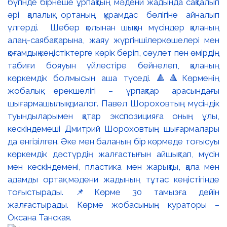
бүгінде бірнеше ұрпақтың мәдени жадында сақталып
әрі қалалық ортаның құрамдас бөлігіне айналып
үлгерді. Шебер қолынан шыққан мүсіндер қаланың
алаң-саябақтарына, жаяу жүргіншілеркөшелері мен
қоғамдық кеңістіктерге көрік беріп, сәулет пен өмірдің
табиғи бояуын үйлестіре бейнелеп, қаланың
көркемдік болмысын аша түседі. 🔺🔺Көрменің
жобалық ерекшелігі – ұрпақтар арасындағы
шығармашылық диалог. Павел Шороховтың мүсіндік
туындыларымен қатар экспозицияға оның ұлы,
кескіндемеші Дмитрий Шороховтың шығармалары
да енгізілген. Әке мен баланың бір көрмеде тоғысуы
көркемдік дәстүрдің жалғастығын айшықтап, мүсін
мен кескіндемені, пластика мен жарықты, қала мен
адамды ортақ мәдени жадының тұтас кеңістігінде
тоғыстырады. 📌Көрме 30 тамызға дейін
жалғастырады. Көрме жобасының кураторы –
Оксана Танская.