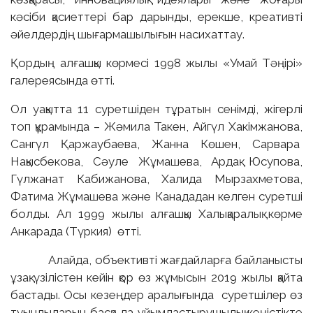
кәсіби қасиеттері бар дарынды, ерекше, креативті
әйелдердің шығармашылығын насихаттау.
Қордың алғашқы көрмесі 1998 жылы «Умай Тәңірі»
галереясында өтті.
Ол уақытта 11 суретшіден тұратын сенімді, жігерлі
топ құрамында – Жәмила Такен, Айгүл Хакімжанова,
Сангүл Қаржаубаева, Жанна Көшен, Сарвара
Нақысбекова, Сәуле Жұмашева, Ардақ Юсупова,
Гүлжанат Кабижанова, Халида Мырзахметова,
Фатима Жұмашева және Канададан келген суретші
болды. Ал 1999 жылы алғашқы Халықаралық көрме
Анкарада (Түркия) өтті.
Алайда, объективті жағдайларға байланысты
ұзақ үзілістен кейін қор өз жұмысын 2019 жылы қайта
бастады. Осы кезеңдер аралығында суретшілер өз
туындыларын басқа да ұйымдастырушылық кеңістікте