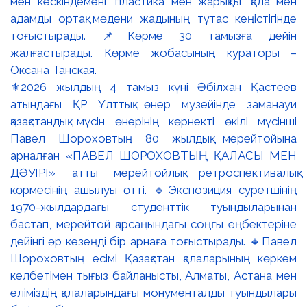
⚜️2026 жылдың 4 тамыз күні Әбілхан Қастеев
атындағы ҚР Ұлттық өнер музейінде заманауи
қазақстандық мүсін өнерінің көрнекті өкілі мүсінші
Павел Шороховтың 80 жылдық мерейтойына
арналған «ПАВЕЛ ШОРОХОВТЫҢ ҚАЛАСЫ МЕН
ДӘУІРІ» атты мерейтойлық ретроспективалық
көрмесінің ашылуы өтті. 🔹Экспозиция суретшінің
1970-жылдардағы студенттік туындыларынан
бастап, мерейтой қарсаңындағы соңғы еңбектеріне
дейінгі әр кезеңді бір арнаға тоғыстырады. 🔸Павел
Шороховтың есімі Қазақстан қалаларының көркем
келбетімен тығыз байланысты, Алматы, Астана мен
еліміздің қалаларындағы монументалды туындылары