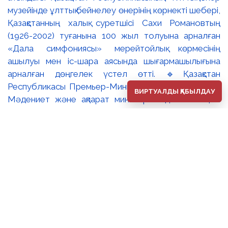
музейінде ұлттық бейнелеу өнерінің көрнекті шебері,
Қазақстанның халық суретшісі Сахи Романовтың
(1926-2002) туғанына 100 жыл толуына арналған
«Дала симфониясы» мерейтойлық көрмесінің
ашылуы мен іс-шара аясында шығармашылығына
арналған дөңгелек үстел өтті. 🔹Қазақстан
Республикасы Премьер-Министрінің орынбасары –
ВИРТУАЛДЫ ҚАБЫЛДАУ
Мәдениет және ақпарат министрі Аида Ғалымқызы
Балаева Сахи Романовтың туғанына 100 жыл
толуына арналған «Дала симфониясы» мерейтойлық
көрмесінің ашылуына орай құттықтау хатын жолдады.
Құттықтау хатында Сахи Романовтың қазақ бейнелеу
өнерінде ұлттық кескіндеме мен графиканың
дамуына зор үлес қосқан дара суретші екенін атап
өтті. Сонымен қатар көрменің суретшінің бай
шығармашылық мұрасын жаңаша зерделеп, кейінгі
ұрпаққа насихаттаудағы маңызына тоқталып, көрменің
табысты өтуіне тілектестік білдірді. Құттықтау хатын