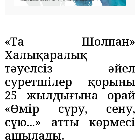
«Таң Шолпан»
Халықаралық
тәуелсіз әйел
суретшілер қорының
25 жылдығына орай
«Өмір сүру, сену,
сүю...» атты көрмесі
ашылады.