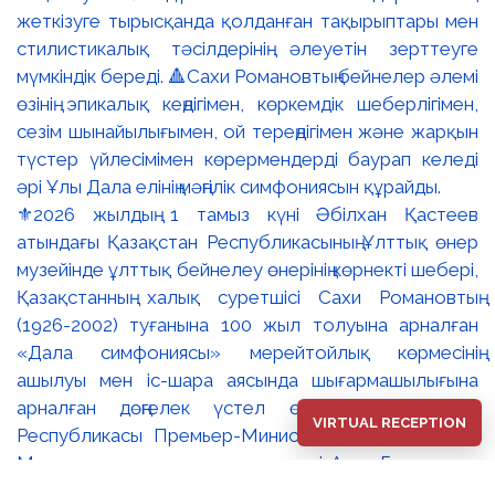
⚜️2026 жылдың 1 тамыз күні Әбілхан Қастеев
атындағы Қазақстан Республикасының Ұлттық өнер
музейінде ұлттық бейнелеу өнерінің көрнекті шебері,
Қазақстанның халық суретшісі Сахи Романовтың
(1926-2002) туғанына 100 жыл толуына арналған
«Дала симфониясы» мерейтойлық көрмесінің
ашылуы мен іс-шара аясында шығармашылығына
арналған дөңгелек үстел өтті. 🔹Қазақстан
VIRTUAL RECEPTION
Республикасы Премьер-Министрінің орынбасары –
Мәдениет және ақпарат министрі Аида Ғалымқызы
Балаева Сахи Романовтың туғанына 100 жыл