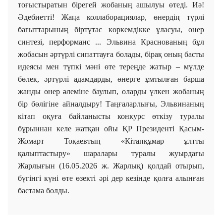
тоғыстыратын бірегей жобаның ашылуы өтеді. Иә!
Әдебиетті! Жаңа коллаборациялар, өнердің түрлі
бағыттарының біртұтас көркемдікке ұласуы, өнер
синтезі, перформанс ... Эльвина Краснованың бұл
жобасын әртүрлі сипаттауға болады, бірақ оның басты
идеясы мен түпкі мәні өте тереңде жатыр – мүлде
бөлек, әртүрлі адамдарды, өнерге ұмтылған барша
жанды өнер әлеміне баулып, оларды үлкен жобаның
бір бөлігіне айналдыру! Таңғаларлығы, Эльвинаның
кітап оқуға байланысты конкурс өткізу туралы
бұрыннан келе жатқан ойы ҚР Президенті Қасым-
Жомарт Тоқаевтың «Кітапқұмар ұлтты
қалыптастыру» шаралары туралы жуырдағы
Жарлығын (16.05.2026 ж. Жарлық) қолдай отырып,
бүгінгі күні өте өзекті әрі дер кезінде қолға алынған
бастама болды.