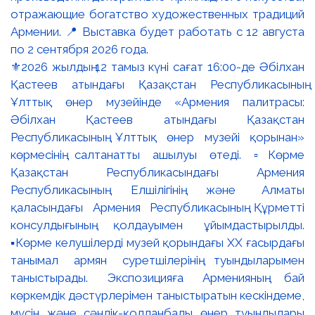
⚜️2026 жылдың 12 тамыз күні сағат 16:00-де Әбілхан
Қастеев атындағы Қазақстан Республикасының
Ұлттық өнер музейінде «Армения палитрасы:
Әбілхан Қастеев атындағы Қазақстан
Республикасының Ұлттық өнер музейі қорынан»
көрмесінің салтанатты ашылуы өтеді. ▫️Көрме
Қазақстан Республикасындағы Армения
Республикасының Елшілігінің және Алматы
қаласындағы Армения Республикасының Құрметті
консулдығының қолдауымен ұйымдастырылды.
▪️Көрме келушілерді музей қорындағы ХХ ғасырдағы
танымал армян суретшілерінің туындыларымен
таныстырады. Экспозицияға Арменияның бай
көркемдік дәстүрлерімен таныстыратын кескіндеме,
мүсін және сәндік-қолданбалы өнер туындылары