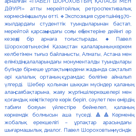
арналған «ПАВЕЛ ШОРОХОВТЫҢ ҚАЛАСЫ МЕН
ДӘУІРІ» атты мерейтойлық ретроспективалық
көрмесінің ашылуы өтті. 🔹Экспозиция суретшінің 1970-
жылдардағы студенттік туындыларынан бастап,
мерейтой қарсаңындағы соңғы еңбектеріне дейінгі әр
кезеңді бір арнаға тоғыстырады. 🔸Павел
Шороховтың есімі Қазақстан қалаларының көркем
келбетімен тығыз байланысты, Алматы, Астана мен
еліміздің қалаларындағы монументалды туындылары
бүгінде бірнеше ұрпақтың мәдени жадында сақталып
әрі қалалық ортаның құрамдас бөлігіне айналып
үлгерді. Шебер қолынан шыққан мүсіндер қаланың
алаң-саябақтарына, жаяу жүргіншілеркөшелері мен
қоғамдық кеңістіктерге көрік беріп, сәулет пен өмірдің
табиғи бояуын үйлестіре бейнелеп, қаланың
көркемдік болмысын аша түседі. 🔺🔺Көрменің
жобалық ерекшелігі – ұрпақтар арасындағы
шығармашылық диалог. Павел Шороховтың мүсіндік