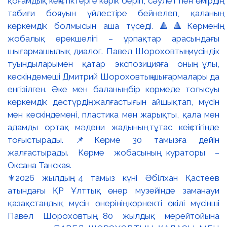
⚜️2026 жылдың 4 тамыз күні Әбілхан Қастеев
атындағы ҚР Ұлттық өнер музейінде заманауи
қазақстандық мүсін өнерінің көрнекті өкілі мүсінші
Павел Шороховтың 80 жылдық мерейтойына