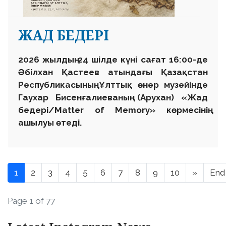
ЖАД БЕДЕРІ
2026 жылдың 24 шілде күні сағат 16:00-де
Әбілхан Қастеев атындағы Қазақстан
Республикасының Ұлттық өнер музейінде
Гаухар Бисенғалиеваның (Арухан) «Жад
бедері/Matter of Memory» көрмесінің
ашылуы өтеді.
1
2
3
4
5
6
7
8
9
10
»
End
Page 1 of 77