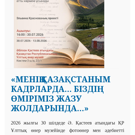
«МЕНІҢ ҚАЗАҚСТАНЫМ
КАДРЛАРДА... БІЗДІҢ
ӨМІРІМІЗ ЖАЗУ
ЖОЛДАРЫНДА...»
2026 жылғы 30 шілдеде Ә. Қастеев атындағы ҚР
Ұлттық
өнер музейінде фотоөнер мен әдебиетті