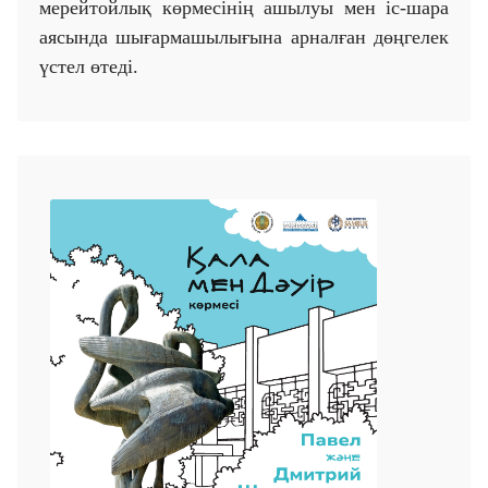
мерейтойлық көрмесінің ашылуы мен іс-шара
аясында шығармашылығына арналған дөңгелек
үстел өтеді.