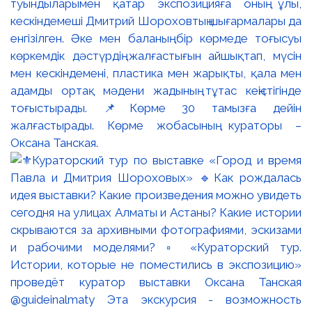
туындыларымен қатар экспозицияға оның ұлы,
кескіндемеші Дмитрий Шороховтың шығармалары да
енгізілген. Әке мен баланың бір көрмеде тоғысуы
көркемдік дәстүрдің жалғастығын айшықтап, мүсін
мен кескіндемені, пластика мен жарықты, қала мен
адамды ортақ мәдени жадының тұтас кеңістігінде
тоғыстырады. 📌Көрме 30 тамызға дейін
жалғастырады. Көрме жобасының кураторы –
Оксана Танская.