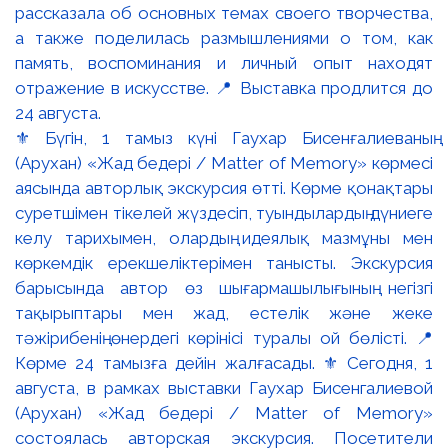
⚜️ Бүгін, 1 тамыз күні Гаухар Бисенғалиеваның
(Арухан) «Жад бедері / Matter of Memory» көрмесі
аясында авторлық экскурсия өтті. Көрме қонақтары
суретшімен тікелей жүздесіп, туындылардың дүниеге
келу тарихымен, олардың идеялық мазмұны мен
көркемдік ерекшеліктерімен танысты. Экскурсия
барысында автор өз шығармашылығының негізгі
тақырыптары мен жад, естелік және жеке
тәжірибенің өнердегі көрінісі туралы ой бөлісті. 📍
Көрме 24 тамызға дейін жалғасады. ⚜️ Сегодня, 1
августа, в рамках выставки Гаухар Бисенгалиевой
(Арухан) «Жад бедері / Matter of Memory»
состоялась авторская экскурсия. Посетители