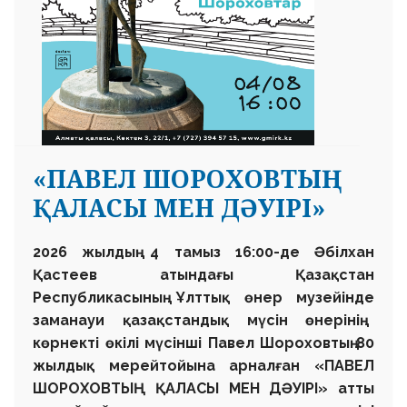
«ПАВЕЛ ШОРОХОВТЫҢ
ҚАЛАСЫ МЕН ДӘУІРІ»
2026 жылдың 4 тамыз 16:00-де
Әбілхан
Қастеев атындағы
Қазақстан
Республикасының
Ұлттық өнер музейінде
заманауи қазақстандық мүсін өнерінің
көрнекті өкілі мүсінші
Павел Шороховтың
80
жылдық мерейтойына арналған
«ПАВЕЛ
ШОРОХОВТЫҢ ҚАЛАСЫ МЕН ДӘУІРІ»
атты