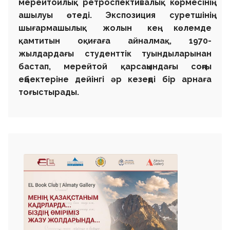
мерейтойлық ретроспективалық көрмесінің
ашылуы өтеді. Экспозиция суретшінің
шығармашылық жолын кең көлемде
қамтитын оқиғаға айналмақ, 1970-
жылдардағы студенттік туындыларынан
бастап, мерейтой қарсаңындағы соңғы
еңбектеріне дейінгі әр кезеңді бір арнаға
тоғыстырады.