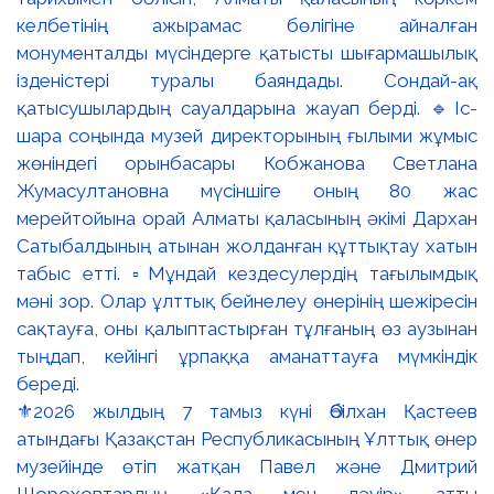
⚜️2026 жылдың 7 тамыз күні Әбілхан Қастеев
атындағы Қазақстан Республикасының Ұлттық өнер
музейінде өтіп жатқан Павел және Дмитрий