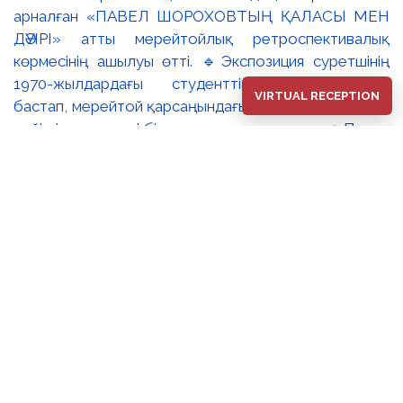
арналған «ПАВЕЛ ШОРОХОВТЫҢ ҚАЛАСЫ МЕН
ДӘУІРІ» атты мерейтойлық ретроспективалық
көрмесінің ашылуы өтті. 🔹Экспозиция суретшінің
1970-жылдардағы студенттік туындыларынан
VIRTUAL RECEPTION
бастап, мерейтой қарсаңындағы соңғы еңбектеріне
дейінгі әр кезеңді бір арнаға тоғыстырады. 🔸Павел
Шороховтың есімі Қазақстан қалаларының көркем
келбетімен тығыз байланысты, Алматы, Астана мен
еліміздің қалаларындағы монументалды
туындылары бүгінде бірнеше ұрпақтың мәдени
жадында сақталып әрі қалалық ортаның құрамдас
бөлігіне айналып үлгерді. Шебер қолынан шыққан
мүсіндер қаланың алаң-саябақтарына, жаяу
жүргіншілеркөшелері мен қоғамдық кеңістіктерге
көрік беріп, сәулет пен өмірдің табиғи бояуын
үйлестіре бейнелеп, қаланың көркемдік болмысын
аша түседі. 🔺🔺Көрменің жобалық ерекшелігі –
ұрпақтар арасындағы шығармашылық диалог. Павел