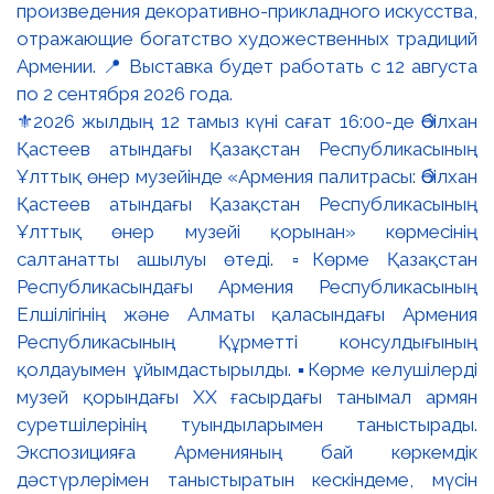
⚜️2026 жылдың 12 тамыз күні сағат 16:00-де Әбілхан
Қастеев атындағы Қазақстан Республикасының
Ұлттық өнер музейінде «Армения палитрасы: Әбілхан
Қастеев атындағы Қазақстан Республикасының
Ұлттық өнер музейі қорынан» көрмесінің
салтанатты ашылуы өтеді. ▫️Көрме Қазақстан
Республикасындағы Армения Республикасының
Елшілігінің және Алматы қаласындағы Армения
Республикасының Құрметті консулдығының
қолдауымен ұйымдастырылды. ▪️Көрме келушілерді
музей қорындағы ХХ ғасырдағы танымал армян
суретшілерінің туындыларымен таныстырады.
Экспозицияға Арменияның бай көркемдік
дәстүрлерімен таныстыратын кескіндеме, мүсін