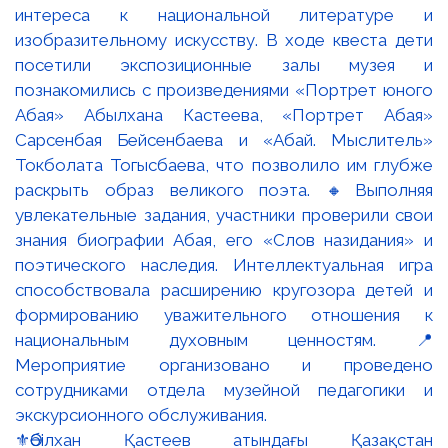
⚜️Әбілхан Қастеев атындағы Қазақстан