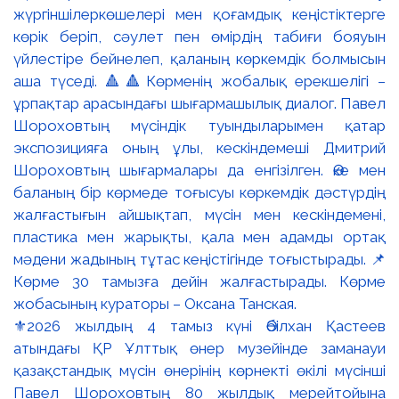
⚜️2026 жылдың 4 тамыз күні Әбілхан Қастеев
атындағы ҚР Ұлттық өнер музейінде заманауи
қазақстандық мүсін өнерінің көрнекті өкілі мүсінші
Павел Шороховтың 80 жылдық мерейтойына