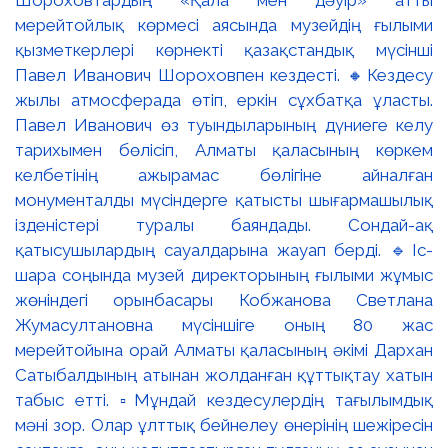
Шороховтардың «Қала мен дәуір» атты
мерейтойлық көрмесі аясында музейдің ғылыми
қызметкерлері көрнекті қазақстандық мүсінші
Павел Иванович Шороховпен кездесті. 🔸Кездесу
жылы атмосферада өтіп, еркін сұхбатқа ұласты.
Павел Иванович өз туындыларының дүниеге келу
тарихымен бөлісіп, Алматы қаласының көркем
келбетінің ажырамас бөлігіне айналған
монументалды мүсіндерге қатысты шығармашылық
ізденістері туралы баяндады. Сондай-ақ
қатысушылардың сауалдарына жауап берді. 🔹Іс-
шара соңында музей директорының ғылыми жұмыс
жөніндегі орынбасары Кобжанова Светлана
Жумасултановна мүсіншіге оның 80 жас
мерейтойына орай Алматы қаласының әкімі Дархан
Сатыбалдының атынан жолданған құттықтау хатын
табыс етті. ▫️Мұндай кездесулердің тағылымдық
мәні зор. Олар ұлттық бейнелеу өнерінің шежіресін