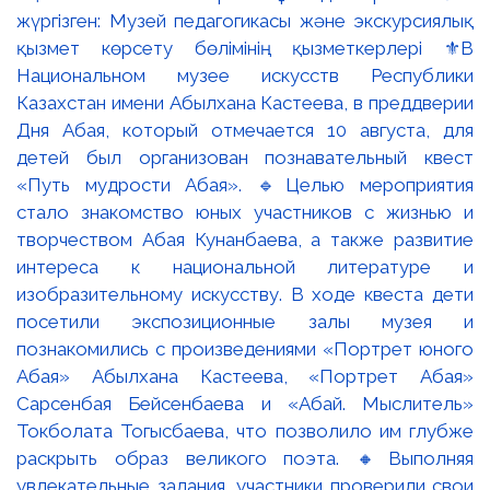
жүргізген: Музей педагогикасы және экскурсиялық
қызмет көрсету бөлімінің қызметкерлері ⚜️В
Национальном музее искусств Республики
Казахстан имени Абылхана Кастеева, в преддверии
Дня Абая, который отмечается 10 августа, для
детей был организован познавательный квест
«Путь мудрости Абая». 🔹Целью мероприятия
стало знакомство юных участников с жизнью и
творчеством Абая Кунанбаева, а также развитие
интереса к национальной литературе и
изобразительному искусству. В ходе квеста дети
посетили экспозиционные залы музея и
познакомились с произведениями «Портрет юного
Абая» Абылхана Кастеева, «Портрет Абая»
Сарсенбая Бейсенбаева и «Абай. Мыслитель»
Токболата Тогысбаева, что позволило им глубже
раскрыть образ великого поэта. 🔸Выполняя
увлекательные задания, участники проверили свои