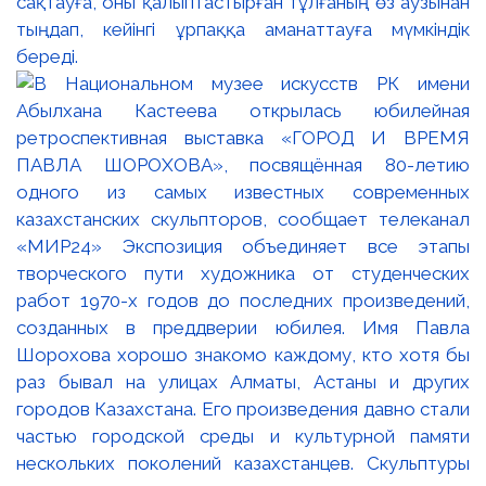
сақтауға, оны қалыптастырған тұлғаның өз аузынан
тыңдап, кейінгі ұрпаққа аманаттауға мүмкіндік
береді.