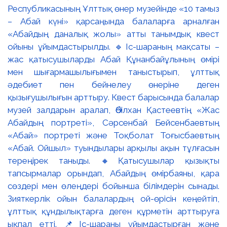
Республикасының Ұлттық өнер музейінде «10 тамыз
– Абай күні» қарсаңында балаларға арналған
«Абайдың даналық жолы» атты танымдық квест
ойыны ұйымдастырылды. 🔹Іс-шараның мақсаты –
жас қатысушыларды Абай Құнанбайұлының өмірі
мен шығармашылығымен таныстырып, ұлттық
әдебиет пен бейнелеу өнеріне деген
қызығушылығын арттыру. Квест барысында балалар
музей залдарын аралап, Әбілхан Қастеевтің «Жас
Абайдың портреті», Сәрсенбай Бейсенбаевтың
«Абай» портреті және Тоқболат Тоғысбаевтың
«Абай. Ойшыл» туындылары арқылы ақын тұлғасын
тереңірек таныды. 🔸Қатысушылар қызықты
тапсырмалар орындап, Абайдың өмірбаяны, қара
сөздері мен өлеңдері бойынша білімдерін сынады.
Зияткерлік ойын балалардың ой-өрісін кеңейтіп,
ұлттық құндылықтарға деген құрметін арттыруға
ықпал етті. 📌Іс-шараны ұйымдастырған және