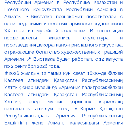
⚜️2026 жылдың 12 тамыз күні сағат 16:00-де Әбілхан
Қастеев атындағы Қазақстан Республикасының
Ұлттық өнер музейінде «Армения палитрасы: Әбілхан
Қастеев атындағы Қазақстан Республикасының
Ұлттық өнер музейі қорынан» көрмесінің
салтанатты ашылуы өтеді. ▫️Көрме Қазақстан
Республикасындағы Армения Республикасының
Елшілігінің және Алматы қаласындағы Армения