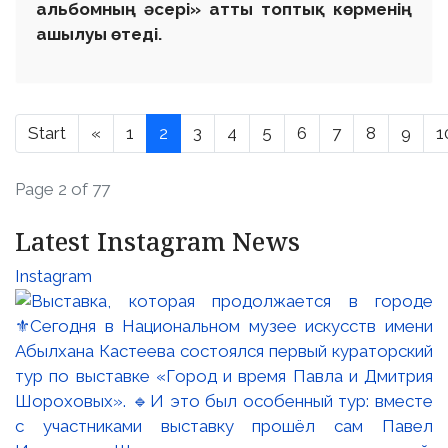
альбомның әсері» атты топтық көрменің
ашылуы өтеді.
Start
«
1
2
3
4
5
6
7
8
9
1
Page 2 of 77
Latest Instagram News
Instagram