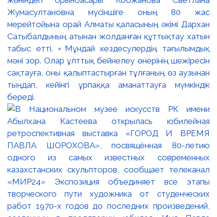
Жумасултановна мүсіншіге оның 80 жас
мерейтойына орай Алматы қаласының әкімі Дархан
Сатыбалдының атынан жолданған құттықтау хатын
табыс етті. ▫️Мұндай кездесулердің тағылымдық
мәні зор. Олар ұлттық бейнелеу өнерінің шежіресін
сақтауға, оны қалыптастырған тұлғаның өз аузынан
тыңдап, кейінгі ұрпаққа аманаттауға мүмкіндік
береді.