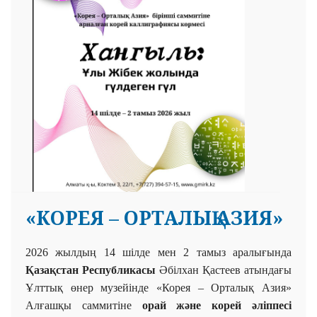
«КОРЕЯ – ОРТАЛЫҚ АЗИЯ»
2026 жыл
дың
14 шілде мен 2 тамыз аралығында
Қазақстан Республикасы
Әбілхан Қастеев атындағы
Ұлттық
өнер музейінде «Корея – Орталық Азия»
Алғашқы
саммитіне
орай және
корей әліппесі