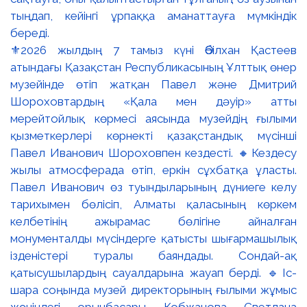
⚜️2026 жылдың 7 тамыз күні Әбілхан Қастеев
атындағы Қазақстан Республикасының Ұлттық өнер
музейінде өтіп жатқан Павел және Дмитрий
Шороховтардың «Қала мен дәуір» атты
мерейтойлық көрмесі аясында музейдің ғылыми
қызметкерлері көрнекті қазақстандық мүсінші
Павел Иванович Шороховпен кездесті. 🔸Кездесу
жылы атмосферада өтіп, еркін сұхбатқа ұласты.
Павел Иванович өз туындыларының дүниеге келу
тарихымен бөлісіп, Алматы қаласының көркем
келбетінің ажырамас бөлігіне айналған
монументалды мүсіндерге қатысты шығармашылық
ізденістері туралы баяндады. Сондай-ақ
қатысушылардың сауалдарына жауап берді. 🔹Іс-
шара соңында музей директорының ғылыми жұмыс
жөніндегі орынбасары Кобжанова Светлана