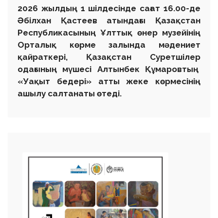
2026 жылдың 1 шілдесінде сағат 16.00-де
Әбілхан Қастеев атындағы Қазақстан
Республикасының Ұлттық өнер музейінің
Орталық көрме залында мәдениет
қайраткері, Қазақстан Суретшілер
одағының мүшесі Алтынбек Құмаровтың
«Уақыт бедері» атты жеке көрмесінің
ашылу салтанаты өтеді.