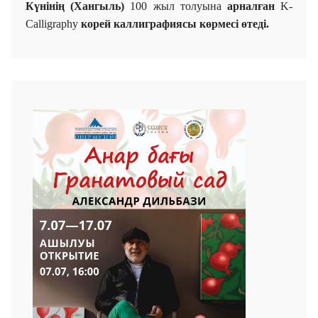
Күнінің (Хангыль)
100 жыл толуына
арналған
K-
Calligraphy
к
орей
каллиграфиясы көрмесі өтеді.