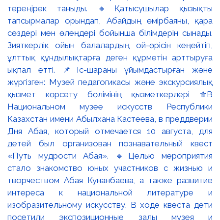
тереңірек таныды. 🔸Қатысушылар қызықты
тапсырмалар орындап, Абайдың өмірбаяны, қара
сөздері мен өлеңдері бойынша білімдерін сынады.
Зияткерлік ойын балалардың ой-өрісін кеңейтіп,
ұлттық құндылықтарға деген құрметін арттыруға
ықпал етті. 📌Іс-шараны ұйымдастырған және
жүргізген: Музей педагогикасы және экскурсиялық
қызмет көрсету бөлімінің қызметкерлері ⚜️В
Национальном музее искусств Республики
Казахстан имени Абылхана Кастеева, в преддверии
Дня Абая, который отмечается 10 августа, для
детей был организован познавательный квест
«Путь мудрости Абая». 🔹Целью мероприятия
стало знакомство юных участников с жизнью и
творчеством Абая Кунанбаева, а также развитие
интереса к национальной литературе и
изобразительному искусству. В ходе квеста дети
посетили экспозиционные залы музея и