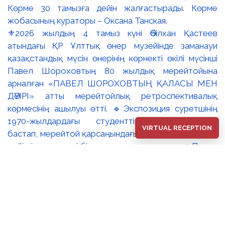
⚜️2026 жылдың 4 тамыз күні Әбілхан Қастеев
атындағы ҚР Ұлттық өнер музейінде заманауи
қазақстандық мүсін өнерінің көрнекті өкілі мүсінші
Павел Шороховтың 80 жылдық мерейтойына
арналған «ПАВЕЛ ШОРОХОВТЫҢ ҚАЛАСЫ МЕН
ДӘУІРІ» атты мерейтойлық ретроспективалық
көрмесінің ашылуы өтті. 🔹Экспозиция суретшінің
1970-жылдардағы студенттік туындыларынан
VIRTUAL RECEPTION
бастап, мерейтой қарсаңындағы соңғы еңбектеріне
дейінгі әр кезеңді бір арнаға тоғыстырады. 🔸Павел
Шороховтың есімі Қазақстан қалаларының көркем
келбетімен тығыз байланысты, Алматы, Астана мен
еліміздің қалаларындағы монументалды
туындылары бүгінде бірнеше ұрпақтың мәдени
жадында сақталып әрі қалалық ортаның құрамдас
бөлігіне айналып үлгерді. Шебер қолынан шыққан