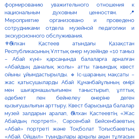
⚜️Әбілхан Қастеев атындағы Қазақстан
Республикасының Ұлттық өнер музейінде «10 тамыз
– Абай күні» қарсаңында балаларға арналған
«Абайдың даналық жолы» атты танымдық квест
ойыны ұйымдастырылды. 🔹Іс-шараның мақсаты –
жас қатысушыларды Абай Құнанбайұлының өмірі
мен шығармашылығымен таныстырып, ұлттық
әдебиет пен бейнелеу өнеріне деген
қызығушылығын арттыру. Квест барысында балалар
музей залдарын аралап, Әбілхан Қастеевтің «Жас
Абайдың портреті», Сәрсенбай Бейсенбаевтың
«Абай» портреті және Тоқболат Тоғысбаевтың
«Абай. Ойшыл» туындылары арқылы ақын тұлғасын