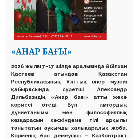
«АНАР БАҒЫ»
2026 жылғы 7–17 шілде аралығында Әбілхан
Қастеев атындағы Қазақстан
Республикасының Ұлттық өнер музейі
қабырғасында суретші Александр
Дильбазидің «Анар бағы» атты жеке
көрмесі өтеді. Бұл – автордың
дүниетанымы мен философиялық
көзқарасын кескіндеме тілі арқылы
танытатын ауқымды халықаралық жоба.
Көрменің бас демеушісі – КазКонтракт