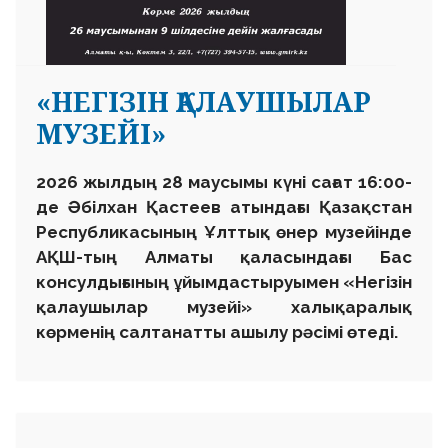
«НЕГІЗІН ҚАЛАУШЫЛАР
МУЗЕЙІ»
2026 жылдың 28 маусымы күні сағат 16:00-
де Әбілхан Қастеев атындағы Қазақстан
Республикасының Ұлттық өнер музейінде
АҚШ-тың Алматы қаласындағы Бас
консулдығының ұйымдастыруымен «Негізін
қалаушылар музейі» халықаралық
көрменің салтанатты ашылу рәсімі өтеді.