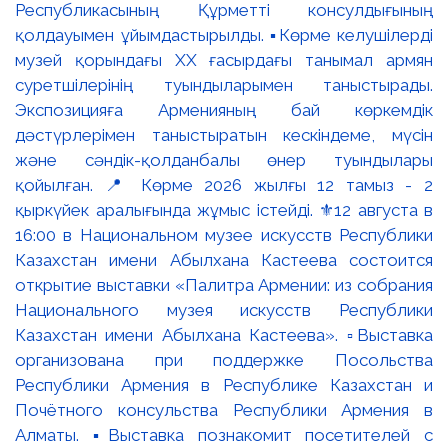
Республикасының Құрметті консулдығының
қолдауымен ұйымдастырылды. ▪️Көрме келушілерді
музей қорындағы ХХ ғасырдағы танымал армян
суретшілерінің туындыларымен таныстырады.
Экспозицияға Арменияның бай көркемдік
дәстүрлерімен таныстыратын кескіндеме, мүсін
және сәндік-қолданбалы өнер туындылары
қойылған. 📍 Көрме 2026 жылғы 12 тамыз - 2
қыркүйек аралығында жұмыс істейді. ⚜️12 августа в
16:00 в Национальном музее искусств Республики
Казахстан имени Абылхана Кастеева состоится
открытие выставки «Палитра Армении: из собрания
Национального музея искусств Республики
Казахстан имени Абылхана Кастеева». ▫️Выставка
организована при поддержке Посольства
Республики Армения в Республике Казахстан и
Почётного консульства Республики Армения в
Алматы. ▪️Выставка познакомит посетителей с