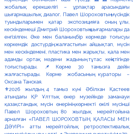
⚜️2026 жылдың 4 тамыз күні Әбілхан Қастеев
атындағы ҚР Ұлттық өнер музейінде заманауи
қазақстандық мүсін өнерінің көрнекті өкілі мүсінші
Павел Шороховтың 80 жылдық мерейтойына
арналған «ПАВЕЛ ШОРОХОВТЫҢ ҚАЛАСЫ МЕН
ДӘУІРІ» атты мерейтойлық ретроспективалық