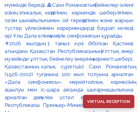
⚜️2026 жылдың 1 тамыз күні Әбілхан Қастеев
атындағы Қазақстан Республикасының Ұлттық өнер
музейінде ұлттық бейнелеу өнерінің көрнекті шебері,
Қазақстанның халық суретшісі Сахи Романовтың
(1926-2002) туғанына 100 жыл толуына арналған
«Дала симфониясы» мерейтойлық көрмесінің
ашылуы мен іс-шара аясында шығармашылығына
арналған дөңгелек үстел өтті. 🔹Қазақстан
VIRTUAL RECEPTION
Республикасы Премьер-Министрінің орынбасары –
Мәдениет және ақпарат министрі Аида Ғалымқызы
Балаева Сахи Романовтың туғанына 100 жыл
толуына арналған «Дала симфониясы»
мерейтойлық көрмесінің ашылуына орай құттықтау