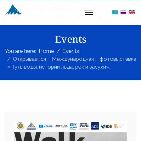
Events
You are here:
Home
Events
Открывается Международная фотовыставка
«Путь воды: истории льда, рек и засухи».