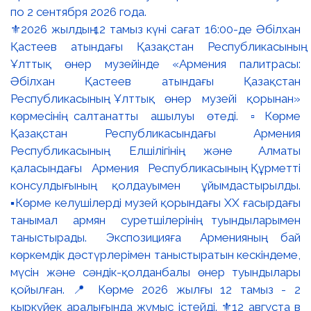
⚜️2026 жылдың 12 тамыз күні сағат 16:00-де Әбілхан
Қастеев атындағы Қазақстан Республикасының
Ұлттық өнер музейінде «Армения палитрасы:
Әбілхан Қастеев атындағы Қазақстан
Республикасының Ұлттық өнер музейі қорынан»
көрмесінің салтанатты ашылуы өтеді. ▫️Көрме
Қазақстан Республикасындағы Армения
Республикасының Елшілігінің және Алматы
қаласындағы Армения Республикасының Құрметті
консулдығының қолдауымен ұйымдастырылды.
▪️Көрме келушілерді музей қорындағы ХХ ғасырдағы
танымал армян суретшілерінің туындыларымен
таныстырады. Экспозицияға Арменияның бай
көркемдік дәстүрлерімен таныстыратын кескіндеме,
мүсін және сәндік-қолданбалы өнер туындылары
қойылған. 📍 Көрме 2026 жылғы 12 тамыз - 2
қыркүйек аралығында жұмыс істейді. ⚜️12 августа в