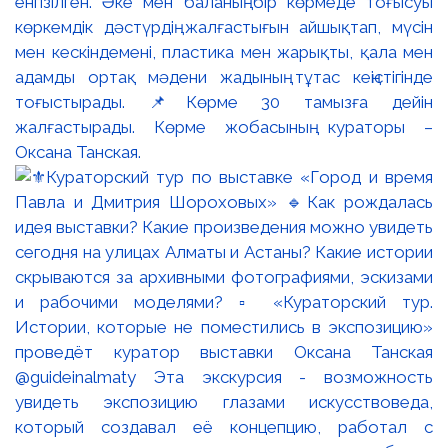
енгізілген. Әке мен баланың бір көрмеде тоғысуы
көркемдік дәстүрдің жалғастығын айшықтап, мүсін
мен кескіндемені, пластика мен жарықты, қала мен
адамды ортақ мәдени жадының тұтас кеңістігінде
тоғыстырады. 📌Көрме 30 тамызға дейін
жалғастырады. Көрме жобасының кураторы –
Оксана Танская.