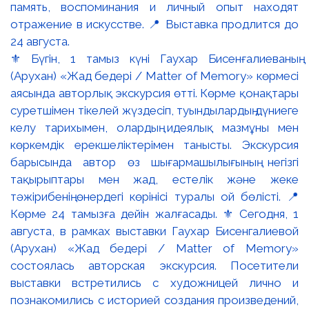
⚜️ Бүгін, 1 тамыз күні Гаухар Бисенғалиеваның
(Арухан) «Жад бедері / Matter of Memory» көрмесі
аясында авторлық экскурсия өтті. Көрме қонақтары
суретшімен тікелей жүздесіп, туындылардың дүниеге
келу тарихымен, олардың идеялық мазмұны мен
көркемдік ерекшеліктерімен танысты. Экскурсия
барысында автор өз шығармашылығының негізгі
тақырыптары мен жад, естелік және жеке
тәжірибенің өнердегі көрінісі туралы ой бөлісті. 📍
Көрме 24 тамызға дейін жалғасады. ⚜️ Сегодня, 1
августа, в рамках выставки Гаухар Бисенгалиевой
(Арухан) «Жад бедері / Matter of Memory»
состоялась авторская экскурсия. Посетители
выставки встретились с художницей лично и
познакомились с историей создания произведений,