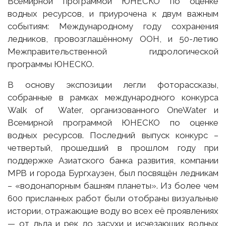
Всемирной программой ЮНЕСКО по оценке
водных ресурсов, и приурочена к двум важным
событиям: Международному году сохранения
ледников, провозглашённому ООН, и 50-летию
Межправительственной гидрологической
программы ЮНЕСКО.
В основу экспозиции легли фоторассказы,
собранные в рамках международного конкурса
Walk of Water, организованного OneWater и
Всемирной программой ЮНЕСКО по оценке
водных ресурсов. Последний выпуск конкурс –
четвертый, прошедший в прошлом году при
поддержке Азиатского банка развития, компании
MPB и города Бургхаузен, был посвящён ледникам
– «водонапорным башням планеты». Из более чем
600 присланных работ были отобраны визуальные
истории, отражающие воду во всех её проявлениях
— от льда и рек до засухи и исчезающих водных