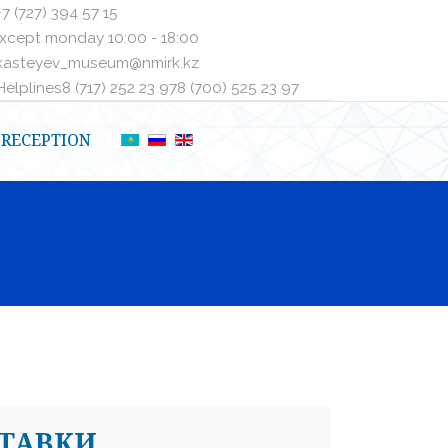
+7 (727) 394 57 15
xcept monday 10:00 - 18:00
kasteyev_museum@nmirk.kz
elplinesㅤ8 (717) 252 23 97ㅤㅤ8 (700) 525 23 97
RECEPTION
СТАВКИ