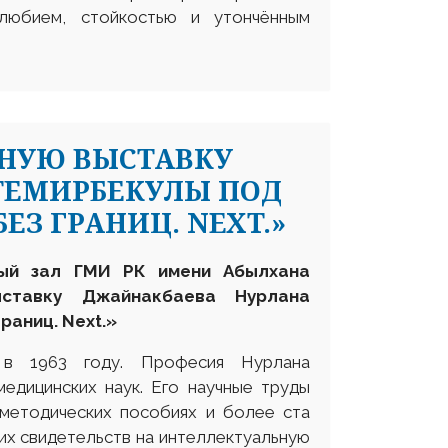
любием, стойкостью и утончённым
ЬНУЮ ВЫСТАВКУ
ТЕМИРБЕКУЛЫ ПОД
ЕЗ ГРАНИЦ. NEXT.»
ный зал ГМИ РК имени Абылхана
ыставку Джайнакбаева Нурлана
границ.
Next
.»
 в 1963 году. Професия Нурлана
медицинских наук. Его научные труды
-методических пособиях и более ста
ких свидетельств на интеллектуальную