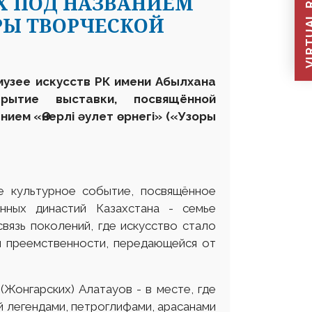
VIRTUAL REC
 ПОД НАЗВАНИЕМ
ЗОРЫ ТВОРЧЕСКОЙ
музее искусств РК имени Абылхана
ткрытие выставки,
посвящённой
анием
«Өнерлі әулет өрнегі» («Узоры
е культурное событие, посвящённое
нных династий Казахстана - семье
вязь поколений, где искусство стало
й преемственности, передающейся от
Жонгарских) Алатауов - в месте, где
й легендами, петроглифами, арасанами