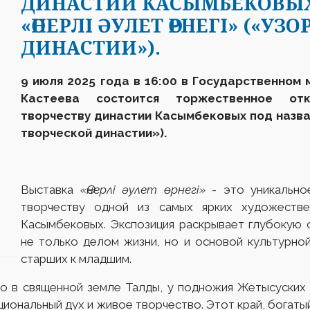
ДИНАСТИИ КАСЫМБЕКОВЫХ
«ӨНЕРЛІ ӘУЛЕТ ӨРНЕГІ» («У
ДИНАСТИИ»).
9
июля 2025 года в 16:00 в Государственном 
Кастеева состоится торжественное о
творчеству династии Касымбековых
под назв
творческой династии»).
Выставка
«Өнерлі әулет өрнегі»
- это уникально
творчеству одной из самых ярких художестве
Касымбековых. Экспозиция раскрывает глубокую с
не только делом жизни, но и основой культурно
старших к младшим.
 в священной земле Талды, у подножия Жетысуских (
циональный дух и живое творчество. Этот край, богаты