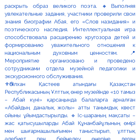
⚜️Әбілхан Қастеев атындағы Қазақстан
Республикасының Ұлттық өнер музейінде «10 тамыз
– Абай күні» қарсаңында балаларға арналған
«Абайдың даналық жолы» атты танымдық квест
ойыны ұйымдастырылды. 🔹Іс-шараның мақсаты –
жас қатысушыларды Абай Құнанбайұлының өмірі
мен шығармашылығымен таныстырып, ұлттық
әдебиет пен бейнелеу өнеріне деген