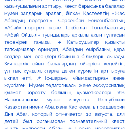
қызығушылығын арттыру. Квест барысында балалар
музей залдарын аралап, Әбілхан Қастеевтің «Жас
Абайдың портреті», Сәрсенбай Бейсенбаевтың
«Абай» портреті және Тоқболат Тоғысбаевтың
«Абай. Ойшыл» туындылары арқылы ақын тұлғасын
тереңірек таныды. 🔸Қатысушылар қызықты
тапсырмалар орындап, Абайдың өмірбаяны, қара
сөздері мен өлеңдері бойынша білімдерін сынады.
Зияткерлік ойын балалардың ой-өрісін кеңейтіп,
ұлттық құндылықтарға деген құрметін арттыруға
ықпал етті. 📌Іс-шараны ұйымдастырған және
жүргізген: Музей педагогикасы және экскурсиялық
қызмет көрсету бөлімінің қызметкерлері ⚜️В
Национальном музее искусств Республики
Казахстан имени Абылхана Кастеева, в преддверии
Дня Абая, который отмечается 10 августа, для
детей был организован познавательный квест
«Путь мудрости Абая». 🔹Целью мероприятия