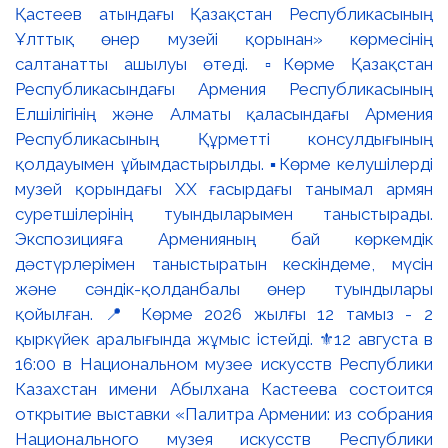
Қастеев атындағы Қазақстан Республикасының
Ұлттық өнер музейі қорынан» көрмесінің
салтанатты ашылуы өтеді. ▫️Көрме Қазақстан
Республикасындағы Армения Республикасының
Елшілігінің және Алматы қаласындағы Армения
Республикасының Құрметті консулдығының
қолдауымен ұйымдастырылды. ▪️Көрме келушілерді
музей қорындағы ХХ ғасырдағы танымал армян
суретшілерінің туындыларымен таныстырады.
Экспозицияға Арменияның бай көркемдік
дәстүрлерімен таныстыратын кескіндеме, мүсін
және сәндік-қолданбалы өнер туындылары
қойылған. 📍 Көрме 2026 жылғы 12 тамыз - 2
қыркүйек аралығында жұмыс істейді. ⚜️12 августа в
16:00 в Национальном музее искусств Республики
Казахстан имени Абылхана Кастеева состоится
открытие выставки «Палитра Армении: из собрания
Национального музея искусств Республики