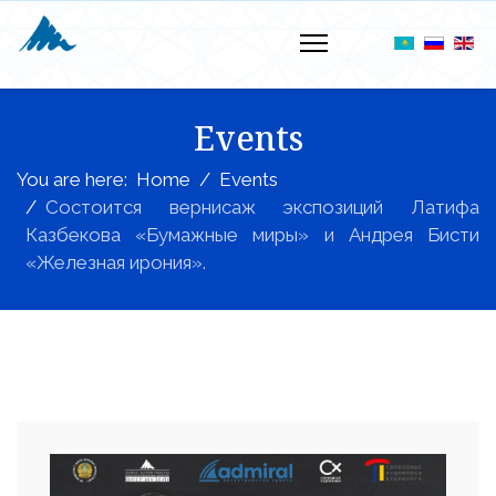
Events
You are here:
Home
Events
Cостоится вернисаж экспозиций Латифа
Казбекова «Бумажные миры» и Андрея Бисти
«Железная ирония».