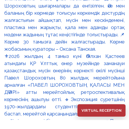
⚜️2026 жылдың 4 тамыз күні Әбілхан Қастеев
атындағы ҚР Ұлттық өнер музейінде заманауи
қазақстандық мүсін өнерінің көрнекті өкілі мүсінші
Павел Шороховтың 80 жылдық мерейтойына
арналған «ПАВЕЛ ШОРОХОВТЫҢ ҚАЛАСЫ МЕН
ДӘУІРІ» атты мерейтойлық ретроспективалық
көрмесінің ашылуы өтті. 🔹Экспозиция суретшінің
1970-жылдардағы студенттік туындыларынан
VIRTUAL RECEPTION
бастап, мерейтой қарсаңындағы соңғы еңбектеріне
дейінгі әр кезеңді бір арнаға тоғыстырады. 🔸Павел
Шороховтың есімі Қазақстан қалаларының көркем