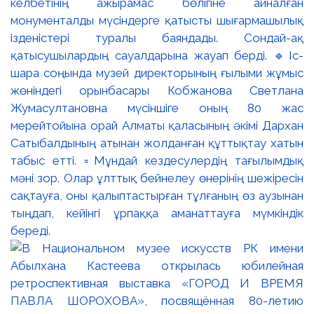
келбетінің ажырамас бөлігіне айналған
монументалды мүсіндерге қатысты шығармашылық
ізденістері туралы баяндады. Сондай-ақ
қатысушылардың сауалдарына жауап берді. 🔹Іс-
шара соңында музей директорының ғылыми жұмыс
жөніндегі орынбасары Кобжанова Светлана
Жумасултановна мүсіншіге оның 80 жас
мерейтойына орай Алматы қаласының әкімі Дархан
Сатыбалдының атынан жолданған құттықтау хатын
табыс етті. ▫️Мұндай кездесулердің тағылымдық
мәні зор. Олар ұлттық бейнелеу өнерінің шежіресін
сақтауға, оны қалыптастырған тұлғаның өз аузынан
тыңдап, кейінгі ұрпаққа аманаттауға мүмкіндік
береді.