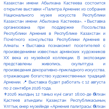
⚜️2026 жылдың 12 тамыз күні сағат 16:00-де Әбілхан
Қастеев атындағы Қазақстан Республикасының
Ұлттық өнер музейінде «Армения палитрасы: Әбілхан