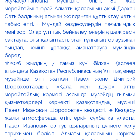
⚜️2026 жылдың 7 тамыз күні Әбілхан Қастеев
атындағы Қазақстан Республикасының Ұлттық өнер
музейінде өтіп жатқан Павел және Дмитрий
Шороховтардың «Қала мен дәуір» атты
мерейтойлық көрмесі аясында музейдің ғылыми
қызметкерлері көрнекті қазақстандық мүсінші
Павел Иванович Шороховпен кездесті. 🔸Кездесу
жылы атмосферада өтіп, еркін сұхбатқа ұласты.
Павел Иванович өз туындыларының дүниеге келу
тарихымен бөлісіп, Алматы қаласының көркем