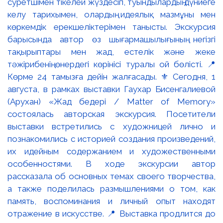
суретшімен тікелей жүздесіп, туындылардың дүниеге
келу тарихымен, олардың идеялық мазмұны мен
көркемдік ерекшеліктерімен танысты. Экскурсия
барысында автор өз шығармашылығының негізгі
тақырыптары мен жад, естелік және жеке
тәжірибенің өнердегі көрінісі туралы ой бөлісті. 📍
Көрме 24 тамызға дейін жалғасады. ⚜️ Сегодня, 1
августа, в рамках выставки Гаухар Бисенгалиевой
(Арухан) «Жад бедері / Matter of Memory»
состоялась авторская экскурсия. Посетители
выставки встретились с художницей лично и
познакомились с историей создания произведений,
их идейным содержанием и художественными
особенностями. В ходе экскурсии автор
рассказала об основных темах своего творчества,
а также поделилась размышлениями о том, как
память, воспоминания и личный опыт находят
отражение в искусстве. 📍 Выставка продлится до