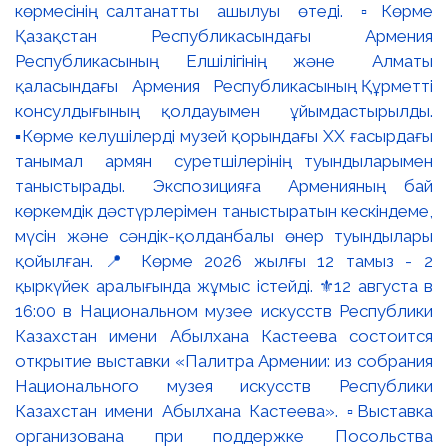
көрмесінің салтанатты ашылуы өтеді. ▫️Көрме
Қазақстан Республикасындағы Армения
Республикасының Елшілігінің және Алматы
қаласындағы Армения Республикасының Құрметті
консулдығының қолдауымен ұйымдастырылды.
▪️Көрме келушілерді музей қорындағы ХХ ғасырдағы
танымал армян суретшілерінің туындыларымен
таныстырады. Экспозицияға Арменияның бай
көркемдік дәстүрлерімен таныстыратын кескіндеме,
мүсін және сәндік-қолданбалы өнер туындылары
қойылған. 📍 Көрме 2026 жылғы 12 тамыз - 2
қыркүйек аралығында жұмыс істейді. ⚜️12 августа в
16:00 в Национальном музее искусств Республики
Казахстан имени Абылхана Кастеева состоится
открытие выставки «Палитра Армении: из собрания
Национального музея искусств Республики
Казахстан имени Абылхана Кастеева». ▫️Выставка
организована при поддержке Посольства