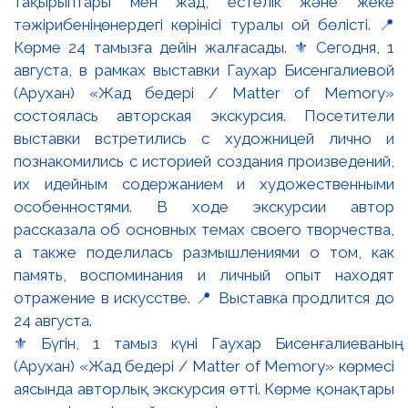
⚜️ Бүгін, 1 тамыз күні Гаухар Бисенғалиеваның
(Арухан) «Жад бедері / Matter of Memory» көрмесі
аясында авторлық экскурсия өтті. Көрме қонақтары