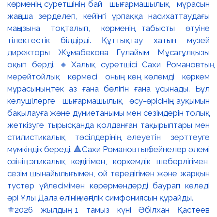
⚜️2026 жылдың 1 тамыз күні Әбілхан Қастеев