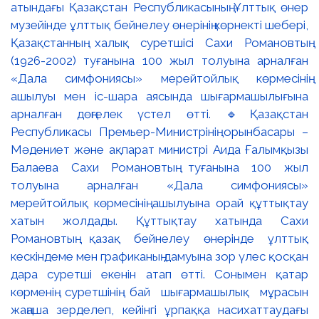
атындағы Қазақстан Республикасының Ұлттық өнер
музейінде ұлттық бейнелеу өнерінің көрнекті шебері,
Қазақстанның халық суретшісі Сахи Романовтың
(1926-2002) туғанына 100 жыл толуына арналған
«Дала симфониясы» мерейтойлық көрмесінің
ашылуы мен іс-шара аясында шығармашылығына
арналған дөңгелек үстел өтті. 🔹Қазақстан
Республикасы Премьер-Министрінің орынбасары –
Мәдениет және ақпарат министрі Аида Ғалымқызы
Балаева Сахи Романовтың туғанына 100 жыл
толуына арналған «Дала симфониясы»
мерейтойлық көрмесінің ашылуына орай құттықтау
хатын жолдады. Құттықтау хатында Сахи
Романовтың қазақ бейнелеу өнерінде ұлттық
кескіндеме мен графиканың дамуына зор үлес қосқан
дара суретші екенін атап өтті. Сонымен қатар
көрменің суретшінің бай шығармашылық мұрасын
жаңаша зерделеп, кейінгі ұрпаққа насихаттаудағы