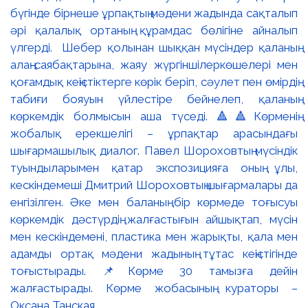
бүгінде бірнеше ұрпақтың мәдени жадында сақталып
әрі қалалық ортаның құрамдас бөлігіне айналып
үлгерді. Шебер қолынан шыққан мүсіндер қаланың
алаң-саябақтарына, жаяу жүргіншілеркөшелері мен
қоғамдық кеңістіктерге көрік беріп, сәулет пен өмірдің
табиғи бояуын үйлестіре бейнелеп, қаланың
көркемдік болмысын аша түседі. 🔺🔺Көрменің
жобалық ерекшелігі – ұрпақтар арасындағы
шығармашылық диалог. Павел Шороховтың мүсіндік
туындыларымен қатар экспозицияға оның ұлы,
кескіндемеші Дмитрий Шороховтың шығармалары да
енгізілген. Әке мен баланың бір көрмеде тоғысуы
көркемдік дәстүрдің жалғастығын айшықтап, мүсін
мен кескіндемені, пластика мен жарықты, қала мен
адамды ортақ мәдени жадының тұтас кеңістігінде
тоғыстырады. 📌Көрме 30 тамызға дейін
жалғастырады. Көрме жобасының кураторы –
Оксана Танская.