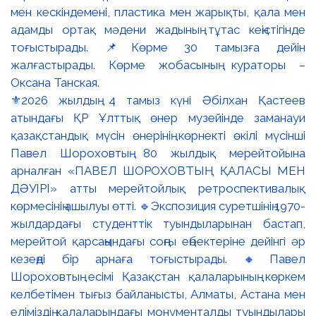
⚜️2026 жылдың 4 тамыз күні Әбілхан Қастеев
атындағы ҚР Ұлттық өнер музейінде заманауи
қазақстандық мүсін өнерінің көрнекті өкілі мүсінші
Павел Шороховтың 80 жылдық мерейтойына
арналған «ПАВЕЛ ШОРОХОВТЫҢ ҚАЛАСЫ МЕН
ДӘУІРІ» атты мерейтойлық ретроспективалық
көрмесінің ашылуы өтті. 🔹Экспозиция суретшінің 1970-
жылдардағы студенттік туындыларынан бастап,
мерейтой қарсаңындағы соңғы еңбектеріне дейінгі әр
кезеңді бір арнаға тоғыстырады. 🔸Павел
Шороховтың есімі Қазақстан қалаларының көркем
келбетімен тығыз байланысты, Алматы, Астана мен
еліміздің қалаларындағы монументалды туындылары