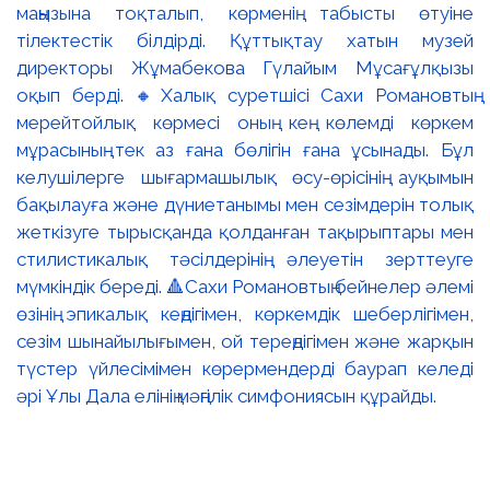
маңызына тоқталып, көрменің табысты өтуіне
тілектестік білдірді. Құттықтау хатын музей
директоры Жұмабекова Гүлайым Мұсағұлқызы
оқып берді. 🔸Халық суретшісі Сахи Романовтың
мерейтойлық көрмесі оның кең көлемді көркем
мұрасының тек аз ғана бөлігін ғана ұсынады. Бұл
келушілерге шығармашылық өсу-өрісінің ауқымын
бақылауға және дүниетанымы мен сезімдерін толық
жеткізуге тырысқанда қолданған тақырыптары мен
стилистикалық тәсілдерінің әлеуетін зерттеуге
мүмкіндік береді. 🔺Сахи Романовтың бейнелер әлемі
өзінің эпикалық кеңдігімен, көркемдік шеберлігімен,
сезім шынайылығымен, ой тереңдігімен және жарқын
түстер үйлесімімен көрермендерді баурап келеді
әрі Ұлы Дала елінің мәңгілік симфониясын құрайды.