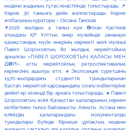
⚜️2026 жылдың 4 тамыз күні Әбілхан Қастеев
атындағы ҚР Ұлттық өнер музейінде заманауи
қазақстандық мүсін өнерінің көрнекті өкілі мүсінші
Павел Шороховтың 80 жылдық мерейтойына
арналған «ПАВЕЛ ШОРОХОВТЫҢ ҚАЛАСЫ МЕН
ДӘУІРІ» атты мерейтойлық ретроспективалық
көрмесінің ашылуы өтті. 🔹Экспозиция суретшінің
1970-жылдардағы студенттік туындыларынан
бастап, мерейтой қарсаңындағы соңғы еңбектеріне
дейінгі әр кезеңді бір арнаға тоғыстырады. 🔸Павел
Шороховтың есімі Қазақстан қалаларының көркем
келбетімен тығыз байланысты, Алматы, Астана мен
еліміздің қалаларындағы монументалды
туындылары бүгінде бірнеше ұрпақтың мәдени
жадында сақталып әрі қалалық ортаның құрамдас