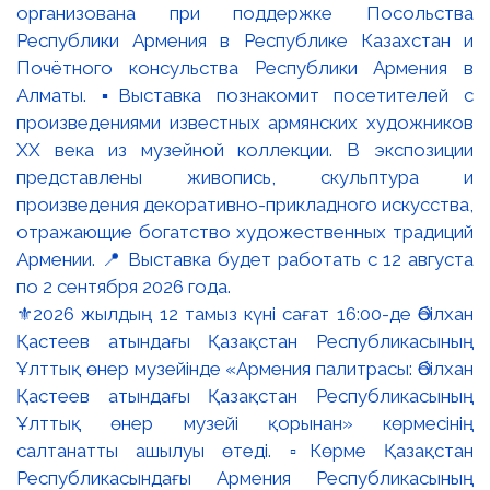
⚜️2026 жылдың 12 тамыз күні сағат 16:00-де Әбілхан
Қастеев атындағы Қазақстан Республикасының
Ұлттық өнер музейінде «Армения палитрасы: Әбілхан
Қастеев атындағы Қазақстан Республикасының
Ұлттық өнер музейі қорынан» көрмесінің
салтанатты ашылуы өтеді. ▫️Көрме Қазақстан
Республикасындағы Армения Республикасының