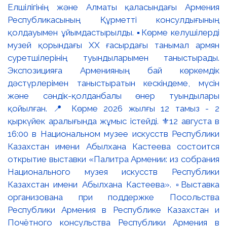
Елшілігінің және Алматы қаласындағы Армения
Республикасының Құрметті консулдығының
қолдауымен ұйымдастырылды. ▪️Көрме келушілерді
музей қорындағы ХХ ғасырдағы танымал армян
суретшілерінің туындыларымен таныстырады.
Экспозицияға Арменияның бай көркемдік
дәстүрлерімен таныстыратын кескіндеме, мүсін
және сәндік-қолданбалы өнер туындылары
қойылған. 📍 Көрме 2026 жылғы 12 тамыз - 2
қыркүйек аралығында жұмыс істейді. ⚜️12 августа в
16:00 в Национальном музее искусств Республики
Казахстан имени Абылхана Кастеева состоится
открытие выставки «Палитра Армении: из собрания
Национального музея искусств Республики
Казахстан имени Абылхана Кастеева». ▫️Выставка
организована при поддержке Посольства
Республики Армения в Республике Казахстан и
Почётного консульства Республики Армения в