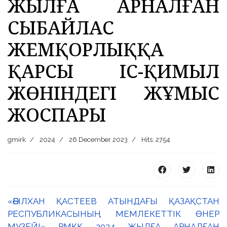
ЖЫЛҒА АРНАЛҒАН
СЫБАЙЛАС
ЖЕМҚОРЛЫҚҚА
ҚАРСЫ ІС-ҚИМЫЛ
ЖӨНІНДЕГІ ЖҰМЫС
ЖОСПАРЫ
gmirk
2024
26 December 2023
Hits: 2754
«ӘБІЛХАН ҚАСТЕЕВ АТЫНДАҒЫ ҚАЗАҚСТАН
РЕСПУБЛИКАСЫНЫҢ МЕМЛЕКЕТТІК ӨНЕР
МУЗЕЙІ» РМҚК 2024 ЖЫЛҒА АРНАЛҒАН