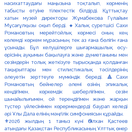
⚜️2026 жылдың 1 тамыз күні Әбілхан Қастеев
атындағы Қазақстан Республикасының Ұлттық өнер