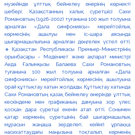
музейінде ұлттық бейнелеу өнерінің көрнекті
шебері, Қазақстанның халық суретшісі Сахи
Романовтың (1926-2002) туғанына 100 жыл толуына
арналған «Дала симфониясы» мерейтойлық
көрмесінің ашылуы мен іс-шара аясында
шығармашылығына арналған дөңгелек үстел өтті.
🔹Қазақстан Республикасы Премьер-Министрінің
орынбасары – Мәдениет және ақпарат министрі
Аида Ғалымқызы Балаева Сахи Романовтың
туғанына 100 жыл толуына арналған «Дала
симфониясы» мерейтойлық көрмесінің ашылуына
орай құттықтау хатын жолдады. Құттықтау хатында
Сахи Романовтың қазақ бейнелеу өнерінде ұлттық
кескіндеме мен графиканың дамуына зор үлес
қосқан дара суретші екенін атап өтті. Сонымен
қатар көрменің суретшінің бай шығармашылық
мұрасын жаңаша зерделеп, кейінгі ұрпаққа
насихаттаудағы маңызына тоқталып, көрменің