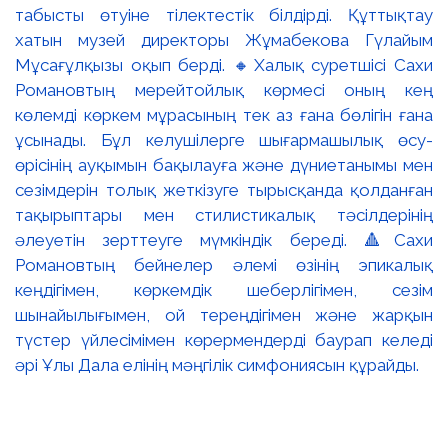
табысты өтуіне тілектестік білдірді. Құттықтау
хатын музей директоры Жұмабекова Гүлайым
Мұсағұлқызы оқып берді. 🔸Халық суретшісі Сахи
Романовтың мерейтойлық көрмесі оның кең
көлемді көркем мұрасының тек аз ғана бөлігін ғана
ұсынады. Бұл келушілерге шығармашылық өсу-
өрісінің ауқымын бақылауға және дүниетанымы мен
сезімдерін толық жеткізуге тырысқанда қолданған
тақырыптары мен стилистикалық тәсілдерінің
әлеуетін зерттеуге мүмкіндік береді. 🔺Сахи
Романовтың бейнелер әлемі өзінің эпикалық
кеңдігімен, көркемдік шеберлігімен, сезім
шынайылығымен, ой тереңдігімен және жарқын
түстер үйлесімімен көрермендерді баурап келеді
әрі Ұлы Дала елінің мәңгілік симфониясын құрайды.