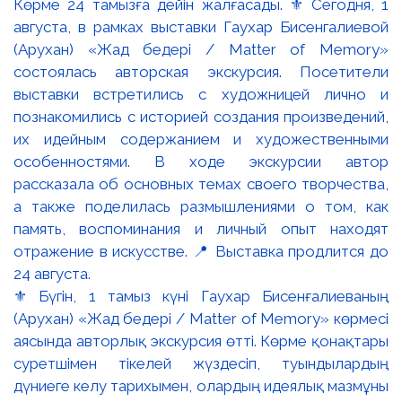
⚜️ Бүгін, 1 тамыз күні Гаухар Бисенғалиеваның
(Арухан) «Жад бедері / Matter of Memory» көрмесі
аясында авторлық экскурсия өтті. Көрме қонақтары
суретшімен тікелей жүздесіп, туындылардың
дүниеге келу тарихымен, олардың идеялық мазмұны