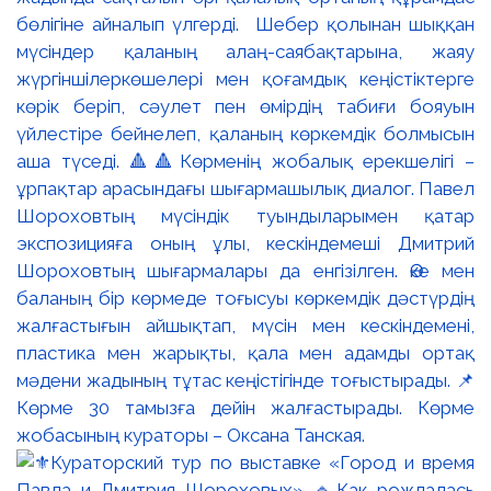
бөлігіне айналып үлгерді. Шебер қолынан шыққан
мүсіндер қаланың алаң-саябақтарына, жаяу
жүргіншілеркөшелері мен қоғамдық кеңістіктерге
көрік беріп, сәулет пен өмірдің табиғи бояуын
үйлестіре бейнелеп, қаланың көркемдік болмысын
аша түседі. 🔺🔺Көрменің жобалық ерекшелігі –
ұрпақтар арасындағы шығармашылық диалог. Павел
Шороховтың мүсіндік туындыларымен қатар
экспозицияға оның ұлы, кескіндемеші Дмитрий
Шороховтың шығармалары да енгізілген. Әке мен
баланың бір көрмеде тоғысуы көркемдік дәстүрдің
жалғастығын айшықтап, мүсін мен кескіндемені,
пластика мен жарықты, қала мен адамды ортақ
мәдени жадының тұтас кеңістігінде тоғыстырады. 📌
Көрме 30 тамызға дейін жалғастырады. Көрме
жобасының кураторы – Оксана Танская.