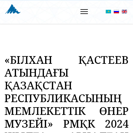
«ӘБІЛХАН ҚАСТЕЕВ
АТЫНДАҒЫ
ҚАЗАҚСТАН
РЕСПУБЛИКАСЫНЫҢ
МЕМЛЕКЕТТІК ӨНЕР
МУЗЕЙІ» РМҚК 2024