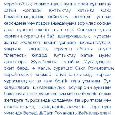
мерейтойлық көрмесінің ашылуына орай құттықтау
хатын жолдады. Құттықтау хатында Сахи
Романовтың қазақ бейнелеу өнерінде ұлттық
кескіндеме мен графиканың дамуына зор үлес қосқан
дара суретші екенін атап өтті. Сонымен қатар
көрменің суретшінің бай шығармашылық мұрасын
жаңаша зерделеп, кейінгі ұрпаққа насихаттаудағы
маңызына тоқталып, көрменің табысты өтуіне
тілектестік білдірді. Құттықтау хатын музей
директоры Жұмабекова Гүлайым Мұсағұлқызы
оқып берді. 🔸Халық суретшісі Сахи Романовтың
мерейтойлық көрмесі оның кең көлемді көркем
мұрасының тек аз ғана бөлігін ғана ұсынады. Бұл
келушілерге шығармашылық өсу-өрісінің ауқымын
бақылауға және дүниетанымы мен сезімдерін толық
жеткізуге тырысқанда қолданған тақырыптары мен
стилистикалық тәсілдерінің әлеуетін зерттеуге
мүмкіндік береді. 🔺Сахи Романовтың бейнелер әлемі