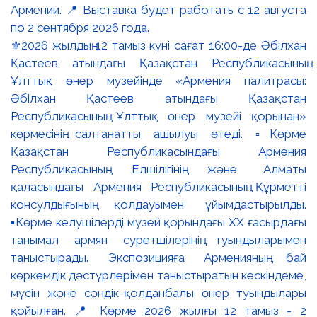
⚜️2026 жылдың 12 тамыз күні сағат 16:00-де Әбілхан
Қастеев атындағы Қазақстан Республикасының
Ұлттық өнер музейінде «Армения палитрасы:
Әбілхан Қастеев атындағы Қазақстан
Республикасының Ұлттық өнер музейі қорынан»
көрмесінің салтанатты ашылуы өтеді. ▫️Көрме
Қазақстан Республикасындағы Армения
Республикасының Елшілігінің және Алматы
қаласындағы Армения Республикасының Құрметті
консулдығының қолдауымен ұйымдастырылды.
▪️Көрме келушілерді музей қорындағы ХХ ғасырдағы
танымал армян суретшілерінің туындыларымен
таныстырады. Экспозицияға Арменияның бай
көркемдік дәстүрлерімен таныстыратын кескіндеме,
мүсін және сәндік-қолданбалы өнер туындылары
қойылған. 📍 Көрме 2026 жылғы 12 тамыз - 2