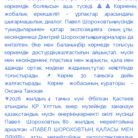
⚜️2026 жылдың 4 тамыз күні Әбілхан Қастеев
атындағы ҚР Ұлттық өнер музейінде заманауи
қазақстандық мүсін өнерінің көрнекті өкілі мүсінші
Павел Шороховтың 80 жылдық мерейтойына
арналған «ПАВЕЛ ШОРОХОВТЫҢ ҚАЛАСЫ МЕН
ДӘУІРІ» атты мерейтойлық ретроспективалық