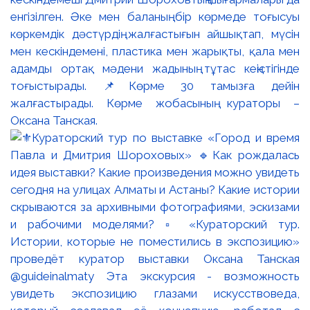
енгізілген. Әке мен баланың бір көрмеде тоғысуы
көркемдік дәстүрдің жалғастығын айшықтап, мүсін
мен кескіндемені, пластика мен жарықты, қала мен
адамды ортақ мәдени жадының тұтас кеңістігінде
тоғыстырады. 📌Көрме 30 тамызға дейін
жалғастырады. Көрме жобасының кураторы –
Оксана Танская.