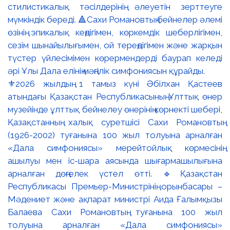
⚜️2026 жылдың 1 тамыз күні Әбілхан Қастеев
атындағы Қазақстан Республикасының Ұлттық өнер
музейінде ұлттық бейнелеу өнерінің көрнекті шебері,
Қазақстанның халық суретшісі Сахи Романовтың
(1926-2002) туғанына 100 жыл толуына арналған
«Дала симфониясы» мерейтойлық көрмесінің
ашылуы мен іс-шара аясында шығармашылығына
арналған дөңгелек үстел өтті. 🔹Қазақстан
Республикасы Премьер-Министрінің орынбасары –
Мәдениет және ақпарат министрі Аида Ғалымқызы
Балаева Сахи Романовтың туғанына 100 жыл
толуына арналған «Дала симфониясы»