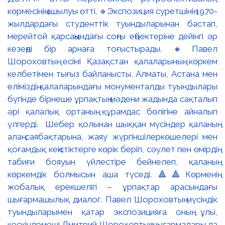
көрмесінің ашылуы өтті. 🔹Экспозиция суретшінің 1970-
жылдардағы студенттік туындыларынан бастап,
мерейтой қарсаңындағы соңғы еңбектеріне дейінгі әр
кезеңді бір арнаға тоғыстырады. 🔸Павел
Шороховтың есімі Қазақстан қалаларының көркем
келбетімен тығыз байланысты, Алматы, Астана мен
еліміздің қалаларындағы монументалды туындылары
бүгінде бірнеше ұрпақтың мәдени жадында сақталып
әрі қалалық ортаның құрамдас бөлігіне айналып
үлгерді. Шебер қолынан шыққан мүсіндер қаланың
алаң-саябақтарына, жаяу жүргіншілеркөшелері мен
қоғамдық кеңістіктерге көрік беріп, сәулет пен өмірдің
табиғи бояуын үйлестіре бейнелеп, қаланың
көркемдік болмысын аша түседі. 🔺🔺Көрменің
жобалық ерекшелігі – ұрпақтар арасындағы
шығармашылық диалог. Павел Шороховтың мүсіндік
туындыларымен қатар экспозицияға оның ұлы,
кескіндемеші Дмитрий Шороховтың шығармалары да