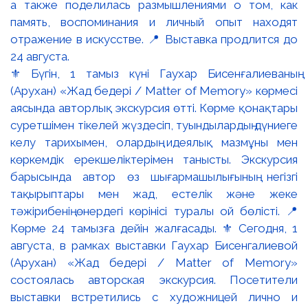
⚜️ Бүгін, 1 тамыз күні Гаухар Бисенғалиеваның
(Арухан) «Жад бедері / Matter of Memory» көрмесі
аясында авторлық экскурсия өтті. Көрме қонақтары
суретшімен тікелей жүздесіп, туындылардың дүниеге
келу тарихымен, олардың идеялық мазмұны мен
көркемдік ерекшеліктерімен танысты. Экскурсия
барысында автор өз шығармашылығының негізгі
тақырыптары мен жад, естелік және жеке
тәжірибенің өнердегі көрінісі туралы ой бөлісті. 📍
Көрме 24 тамызға дейін жалғасады. ⚜️ Сегодня, 1
августа, в рамках выставки Гаухар Бисенгалиевой
(Арухан) «Жад бедері / Matter of Memory»
состоялась авторская экскурсия. Посетители
выставки встретились с художницей лично и