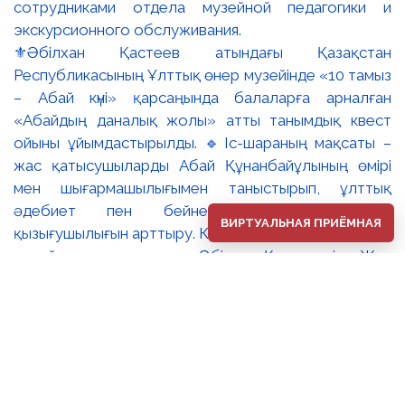
⚜️Әбілхан Қастеев атындағы Қазақстан
Республикасының Ұлттық өнер музейінде «10 тамыз
– Абай күні» қарсаңында балаларға арналған
«Абайдың даналық жолы» атты танымдық квест
ойыны ұйымдастырылды. 🔹Іс-шараның мақсаты –
жас қатысушыларды Абай Құнанбайұлының өмірі
мен шығармашылығымен таныстырып, ұлттық
әдебиет пен бейнелеу өнеріне деген
ВИРТУАЛЬНАЯ ПРИЁМНАЯ
қызығушылығын арттыру. Квест барысында балалар
музей залдарын аралап, Әбілхан Қастеевтің «Жас
Абайдың портреті», Сәрсенбай Бейсенбаевтың
«Абай» портреті және Тоқболат Тоғысбаевтың
«Абай. Ойшыл» туындылары арқылы ақын тұлғасын
тереңірек таныды. 🔸Қатысушылар қызықты
тапсырмалар орындап, Абайдың өмірбаяны, қара
сөздері мен өлеңдері бойынша білімдерін сынады.