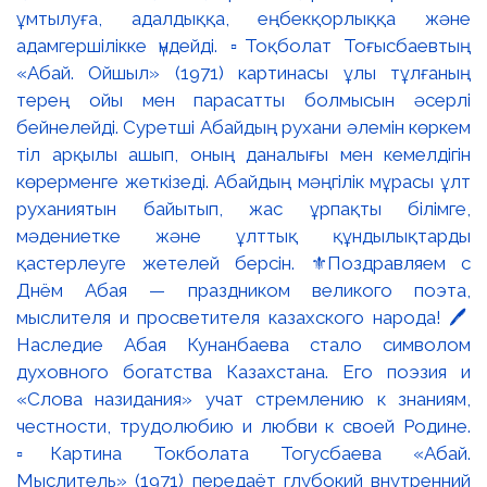
ұмтылуға, адалдыққа, еңбекқорлыққа және
адамгершілікке үндейді. ▫️Тоқболат Тоғысбаевтың
«Абай. Ойшыл» (1971) картинасы ұлы тұлғаның
терең ойы мен парасатты болмысын әсерлі
бейнелейді. Суретші Абайдың рухани әлемін көркем
тіл арқылы ашып, оның даналығы мен кемелдігін
көрерменге жеткізеді. Абайдың мәңгілік мұрасы ұлт
руханиятын байытып, жас ұрпақты білімге,
мәдениетке және ұлттық құндылықтарды
қастерлеуге жетелей берсін. ⚜️Поздравляем с
Днём Абая — праздником великого поэта,
мыслителя и просветителя казахского народа! 🖊️
Наследие Абая Кунанбаева стало символом
духовного богатства Казахстана. Его поэзия и
«Слова назидания» учат стремлению к знаниям,
честности, трудолюбию и любви к своей Родине.
▫️Картина Токболата Тогусбаева «Абай.
Мыслитель» (1971) передаёт глубокий внутренний