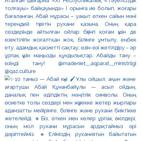
Аталған шығарма «XI Республикалық «Тәуелсіздік
толғауы» байқауында» І орынға ие болып, жоғары
бағаланған. Абай мұрасы – уақыт өткен сайын мәні
тереңдей түсетін рухани қазына. Оның қара
сөздерінде айтылған ойлар бүгінгі қоғам үшін де
өзектілігін жоғалтқан жоқ. Білімге ұмтылу, еңбек
ету, адамдық қасиетті сақтау, өзін-өзі жетілдіру – әр
ұрпақ үшін маңызды құндылықтар. Абайды тану –
өзіңді тану! @madeniet__aqparat__ministrligi
@qaz.culture