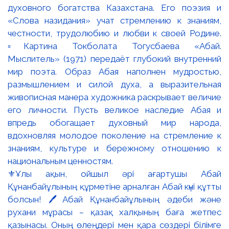
⚜️Ұлы ақын, ойшыл әрі ағартушы Абай
Құнанбайұлының құрметіне арналған Абай күні құтты
болсын! 🖊️Абай Құнанбайұлының әдеби және
рухани мұрасы – қазақ халқының баға жетпес
қазынасы. Оның өлеңдері мен қара сөздері білімге