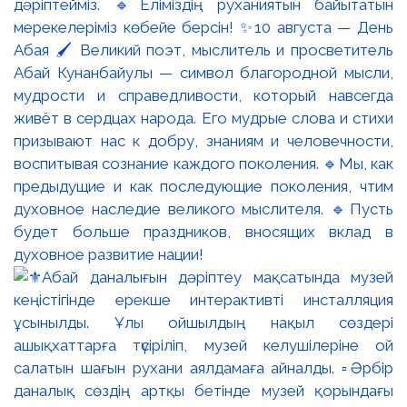
дәріптейміз. 🔹Еліміздің руханиятын байытатын
мерекелеріміз көбейе берсін! ✨10 августа — День
Абая 🖌️ Великий поэт, мыслитель и просветитель
Абай Кунанбайулы — символ благородной мысли,
мудрости и справедливости, который навсегда
живёт в сердцах народа. Его мудрые слова и стихи
призывают нас к добру, знаниям и человечности,
воспитывая сознание каждого поколения. 🔹Мы, как
предыдущие и как последующие поколения, чтим
духовное наследие великого мыслителя. 🔹Пусть
будет больше праздников, вносящих вклад в
духовное развитие нации!