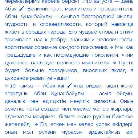
✨10 тамыз — Абай күні 🖌️Ұлы ойшыл, ақын және
ағартушы Абай Құнанбайұлы — асыл ойдың,
даналық пен әділдіктің мәңгілік символы. Оның
өсиетке толы сөздері мен жүрекке жетер жырлары
адамзатты мейірімге, білімге және рухани биіктікке
жетелейді. 🔹Біз, өткен мен келер ұрпақ өкілдері,
оның мол рухани мұрасын ардақтаймыз әрі