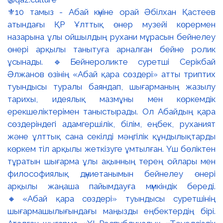
⚜️10 тамыз - Абай күніне орай Әбілхан Қастеев
атындағы ҚР Ұлттық өнер музейі көрермен
назарына ұлы ойшылдың рухани мұрасын бейнелеу
өнері арқылы танытуға арналған бейне ролик
ұсынады. 🔹Бейнероликте суретші Серікбай
Әлжанов өзінің «Абай қара сөздері» атты триптих
туындысы туралы баяндап, шығарманың жазылу
тарихы, идеялық мазмұны мен көркемдік
ерекшеліктерімен таныстырады. Ол Абайдың қара
сөздеріндегі адамгершілік, білім, еңбек, руханият
және ұлттық сана секілді мәңгілік құндылықтарды
көркем тіл арқылы жеткізуге ұмтылған. Үш бөліктен
тұратын шығарма ұлы ақынның терең ойлары мен
философиялық дүниетанымын бейнелеу өнері
арқылы жаңаша пайымдауға мүмкіндік береді.
🔸«Абай қара сөздері» туындысы суретшінің
шығармашылығындағы маңызды еңбектердің бірі.