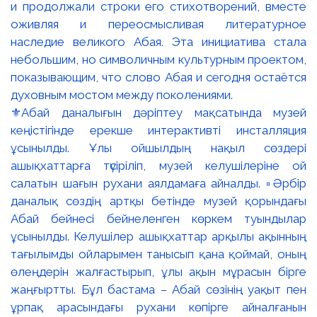
⚜️Абай даналығын дәріптеу мақсатында музей
кеңістігінде ерекше интерактивті инсталляция
ұсынылды. Ұлы ойшылдың нақыл сөздері
ашықхаттарға түсіріліп, музей келушілеріне ой
салатын шағын рухани аялдамаға айналды. ▫️Әрбір
даналық сөздің артқы бетінде музей қорындағы
Абай бейнесі бейнеленген көркем туындылар
ұсынылды. Келушілер ашықхаттар арқылы ақынның
тағылымды ойларымен танысып қана қоймай, оның
өлеңдерін жалғастырып, ұлы ақын мұрасын бірге
жаңғыртты. Бұл бастама – Абай сөзінің уақыт пен
ұрпақ арасындағы рухани көпірге айналғанын