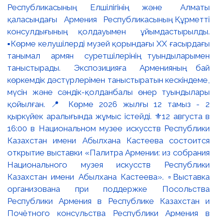
Республикасының Елшілігінің және Алматы
қаласындағы Армения Республикасының Құрметті
консулдығының қолдауымен ұйымдастырылды.
▪️Көрме келушілерді музей қорындағы ХХ ғасырдағы
танымал армян суретшілерінің туындыларымен
таныстырады. Экспозицияға Арменияның бай
көркемдік дәстүрлерімен таныстыратын кескіндеме,
мүсін және сәндік-қолданбалы өнер туындылары
қойылған. 📍 Көрме 2026 жылғы 12 тамыз - 2
қыркүйек аралығында жұмыс істейді. ⚜️12 августа в
16:00 в Национальном музее искусств Республики
Казахстан имени Абылхана Кастеева состоится
открытие выставки «Палитра Армении: из собрания
Национального музея искусств Республики
Казахстан имени Абылхана Кастеева». ▫️Выставка
организована при поддержке Посольства
Республики Армения в Республике Казахстан и
Почётного консульства Республики Армения в