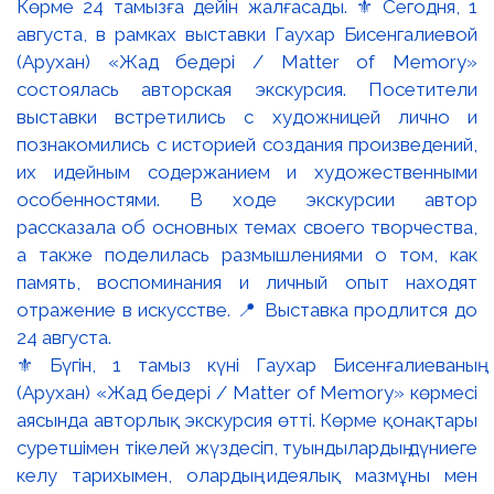
⚜️ Бүгін, 1 тамыз күні Гаухар Бисенғалиеваның
(Арухан) «Жад бедері / Matter of Memory» көрмесі
аясында авторлық экскурсия өтті. Көрме қонақтары
суретшімен тікелей жүздесіп, туындылардың дүниеге
келу тарихымен, олардың идеялық мазмұны мен