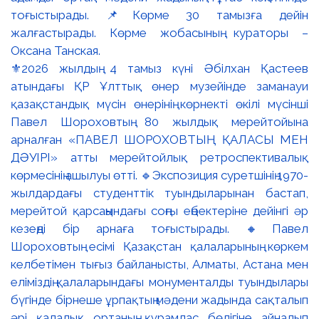
⚜️2026 жылдың 4 тамыз күні Әбілхан Қастеев
атындағы ҚР Ұлттық өнер музейінде заманауи
қазақстандық мүсін өнерінің көрнекті өкілі мүсінші
Павел Шороховтың 80 жылдық мерейтойына
арналған «ПАВЕЛ ШОРОХОВТЫҢ ҚАЛАСЫ МЕН
ДӘУІРІ» атты мерейтойлық ретроспективалық
көрмесінің ашылуы өтті. 🔹Экспозиция суретшінің 1970-
жылдардағы студенттік туындыларынан бастап,
мерейтой қарсаңындағы соңғы еңбектеріне дейінгі әр
кезеңді бір арнаға тоғыстырады. 🔸Павел
Шороховтың есімі Қазақстан қалаларының көркем
келбетімен тығыз байланысты, Алматы, Астана мен
еліміздің қалаларындағы монументалды туындылары
бүгінде бірнеше ұрпақтың мәдени жадында сақталып
әрі қалалық ортаның құрамдас бөлігіне айналып