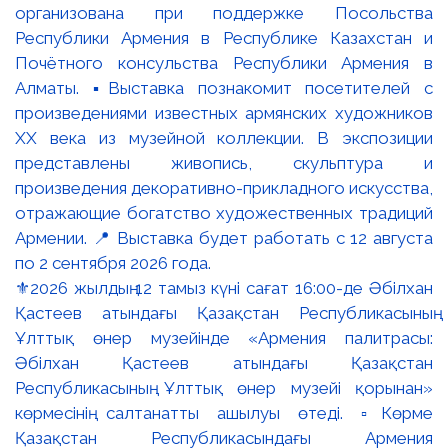
⚜️2026 жылдың 12 тамыз күні сағат 16:00-де Әбілхан
Қастеев атындағы Қазақстан Республикасының
Ұлттық өнер музейінде «Армения палитрасы:
Әбілхан Қастеев атындағы Қазақстан
Республикасының Ұлттық өнер музейі қорынан»
көрмесінің салтанатты ашылуы өтеді. ▫️Көрме
Қазақстан Республикасындағы Армения