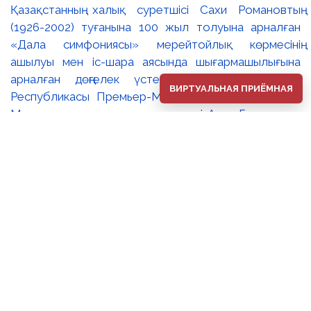
Қазақстанның халық суретшісі Сахи Романовтың
(1926-2002) туғанына 100 жыл толуына арналған
«Дала симфониясы» мерейтойлық көрмесінің
ашылуы мен іс-шара аясында шығармашылығына
арналған дөңгелек үстел өтті. 🔹Қазақстан
ВИРТУАЛЬНАЯ ПРИЁМНАЯ
Республикасы Премьер-Министрінің орынбасары –
Мәдениет және ақпарат министрі Аида Ғалымқызы
Балаева Сахи Романовтың туғанына 100 жыл
толуына арналған «Дала симфониясы»
мерейтойлық көрмесінің ашылуына орай құттықтау
хатын жолдады. Құттықтау хатында Сахи
Романовтың қазақ бейнелеу өнерінде ұлттық
кескіндеме мен графиканың дамуына зор үлес қосқан
дара суретші екенін атап өтті. Сонымен қатар
көрменің суретшінің бай шығармашылық мұрасын
жаңаша зерделеп, кейінгі ұрпаққа насихаттаудағы
маңызына тоқталып, көрменің табысты өтуіне
тілектестік білдірді. Құттықтау хатын музей