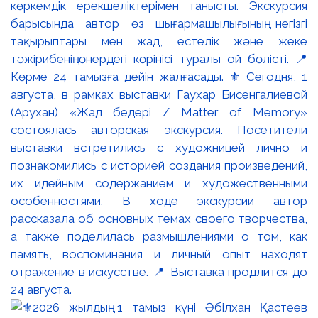
көркемдік ерекшеліктерімен танысты. Экскурсия
барысында автор өз шығармашылығының негізгі
тақырыптары мен жад, естелік және жеке
тәжірибенің өнердегі көрінісі туралы ой бөлісті. 📍
Көрме 24 тамызға дейін жалғасады. ⚜️ Сегодня, 1
августа, в рамках выставки Гаухар Бисенгалиевой
(Арухан) «Жад бедері / Matter of Memory»
состоялась авторская экскурсия. Посетители
выставки встретились с художницей лично и
познакомились с историей создания произведений,
их идейным содержанием и художественными
особенностями. В ходе экскурсии автор
рассказала об основных темах своего творчества,
а также поделилась размышлениями о том, как
память, воспоминания и личный опыт находят
отражение в искусстве. 📍 Выставка продлится до
24 августа.