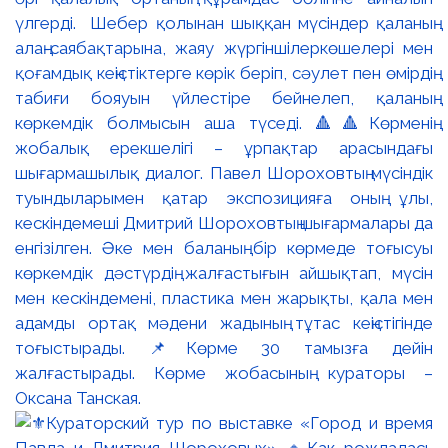
үлгерді. Шебер қолынан шыққан мүсіндер қаланың
алаң-саябақтарына, жаяу жүргіншілеркөшелері мен
қоғамдық кеңістіктерге көрік беріп, сәулет пен өмірдің
табиғи бояуын үйлестіре бейнелеп, қаланың
көркемдік болмысын аша түседі. 🔺🔺Көрменің
жобалық ерекшелігі – ұрпақтар арасындағы
шығармашылық диалог. Павел Шороховтың мүсіндік
туындыларымен қатар экспозицияға оның ұлы,
кескіндемеші Дмитрий Шороховтың шығармалары да
енгізілген. Әке мен баланың бір көрмеде тоғысуы
көркемдік дәстүрдің жалғастығын айшықтап, мүсін
мен кескіндемені, пластика мен жарықты, қала мен
адамды ортақ мәдени жадының тұтас кеңістігінде
тоғыстырады. 📌Көрме 30 тамызға дейін
жалғастырады. Көрме жобасының кураторы –
Оксана Танская.