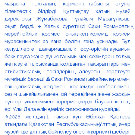
⚜️2026 жылдың 1 тамыз күні Әбілхан Қастеев
атындағы Қазақстан Республикасының Ұлттық өнер
музейінде ұлттық бейнелеу өнерінің көрнекті шебері,