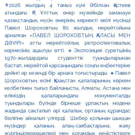
⚜️2026 жылдың 4 тамыз күні Әбілхан Қастеев
атындағы ҚР Ұлттық өнер музейінде заманауи
қазақстандық мүсін өнерінің көрнекті өкілі мүсінші
Павел Шороховтың 80 жылдық мерейтойына
арналған «ПАВЕЛ ШОРОХОВТЫҢ ҚАЛАСЫ МЕН
ДӘУІРІ» атты мерейтойлық ретроспективалық
көрмесінің ашылуы өтті. 🔹Экспозиция суретшінің
1970-жылдардағы студенттік туындыларынан
бастап, мерейтой қарсаңындағы соңғы еңбектеріне
дейінгі әр кезеңді бір арнаға тоғыстырады. 🔸Павел
Шороховтың есімі Қазақстан қалаларының көркем
келбетімен тығыз байланысты, Алматы, Астана мен
еліміздің қалаларындағы монументалды
туындылары бүгінде бірнеше ұрпақтың мәдени
жадында сақталып әрі қалалық ортаның құрамдас
бөлігіне айналып үлгерді. Шебер қолынан шыққан
мүсіндер қаланың алаң-саябақтарына, жаяу
жүргіншілеркөшелері мен қоғамдық кеңістіктерге