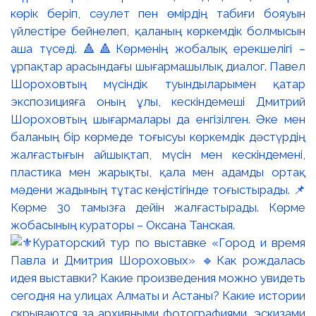
көрік беріп, сәулет пен өмірдің табиғи бояуын
үйлестіре бейнелеп, қаланың көркемдік болмысын
аша түседі. 🔺🔺Көрменің жобалық ерекшелігі –
ұрпақтар арасындағы шығармашылық диалог. Павел
Шороховтың мүсіндік туындыларымен қатар
экспозицияға оның ұлы, кескіндемеші Дмитрий
Шороховтың шығармалары да енгізілген. Әке мен
баланың бір көрмеде тоғысуы көркемдік дәстүрдің
жалғастығын айшықтап, мүсін мен кескіндемені,
пластика мен жарықты, қала мен адамды ортақ
мәдени жадының тұтас кеңістігінде тоғыстырады. 📌
Көрме 30 тамызға дейін жалғастырады. Көрме
жобасының кураторы – Оксана Танская.