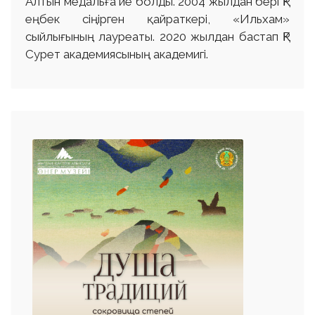
Алтын медальға ие болды. 2004 жылдан бері ҚР
еңбек сіңірген қайраткері, «Ильхам»
сыйлығының лауреаты. 2020 жылдан бастап ҚР
Сурет академиясының академигі.