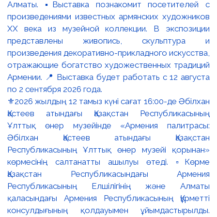
⚜️2026 жылдың 12 тамыз күні сағат 16:00-де Әбілхан
Қастеев атындағы Қазақстан Республикасының
Ұлттық өнер музейінде «Армения палитрасы:
Әбілхан Қастеев атындағы Қазақстан
Республикасының Ұлттық өнер музейі қорынан»
көрмесінің салтанатты ашылуы өтеді. ▫️Көрме
Қазақстан Республикасындағы Армения
Республикасының Елшілігінің және Алматы
қаласындағы Армения Республикасының Құрметті
консулдығының қолдауымен ұйымдастырылды.