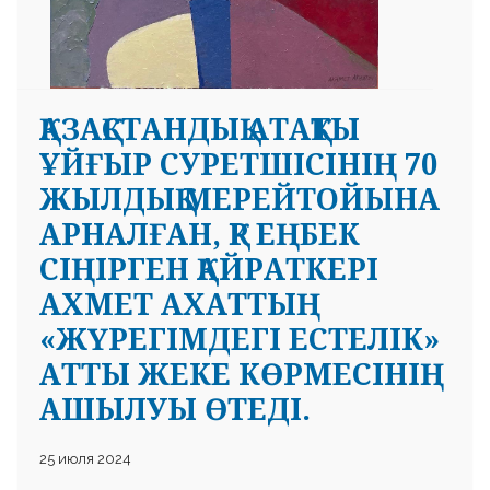
ҚАЗАҚСТАНДЫҚ АТАҚТЫ
ҰЙҒЫР СУРЕТШІСІНІҢ 70
ЖЫЛДЫҚ МЕРЕЙТОЙЫНА
АРНАЛҒАН, ҚР ЕҢБЕК
СІҢІРГЕН ҚАЙРАТКЕРІ
АХМЕТ АХАТТЫҢ
«ЖҮРЕГІМДЕГІ ЕСТЕЛІК»
АТТЫ ЖЕКЕ КӨРМЕСІНІҢ
АШЫЛУЫ ӨТЕДІ.
25 июля 2024