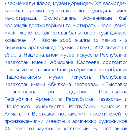
▪️Көрме келушілерді музей қорындағы ХХ ғасырдағы
танымал армян суретшілерінің туындыларымен
таныстырады. Экспозицияға Арменияның бай
көркемдік дәстүрлерімен таныстыратын кескіндеме,
мүсін және сәндік-қолданбалы өнер туындылары
қойылған. 📍 Көрме 2026 жылғы 12 тамыз - 2
қыркүйек аралығында жұмыс істейді. ⚜️12 августа в
16:00 в Национальном музее искусств Республики
Казахстан имени Абылхана Кастеева состоится
открытие выставки «Палитра Армении: из собрания
Национального музея искусств Республики
Казахстан имени Абылхана Кастеева». ▫️Выставка
организована при поддержке Посольства
Республики Армения в Республике Казахстан и
Почётного консульства Республики Армения в
Алматы. ▪️Выставка познакомит посетителей с
произведениями известных армянских художников
XX века из музейной коллекции. В экспозиции