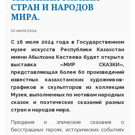
СТРАН И НАРОДОВ
МИРА.
10 июля 2024
С 16 июля 2024 года в Государственном
музее искусств Р
еспублики
К
азахстан
им
ени
Абылхана Кастеева
будет
открыта
выставка «МИР СКАЗКИ»,
представляющая более 60 произведений
известных казахстанских художников-
графиков и скульпторов из коллекции
М
узе
я
, выполненных по мотивам народных
сказок и поэтических сказаний разных
стран и народов мира.
Предания и эпические сказания о
бесстрашных героях, исторических событиях