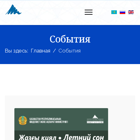
События
Вы здесь:
Главная
События