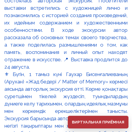
⚜️ Бүгін, 1 тамыз күні Гаухар Бисенғалиеваның
(Арухан) «Жад бедері / Matter of Memory» көрмесі
аясында авторлық экскурсия өтті. Көрме қонақтары
суретшімен тікелей жүздесіп, туындылардың
дүниеге келу тарихымен, олардың идеялық мазмұны
мен көркемдік ерекшеліктерімен танысты.
Экскурсия барысында автор өз шығармашылығының
ВИРТУАЛЬНАЯ ПРИЁМНАЯ
негізгі тақырыптары мен жад, естелік және жеке