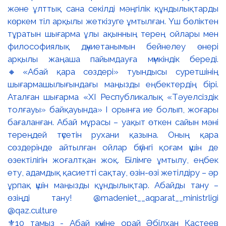
⚜️10 тамыз - Абай күніне орай Әбілхан Қастеев