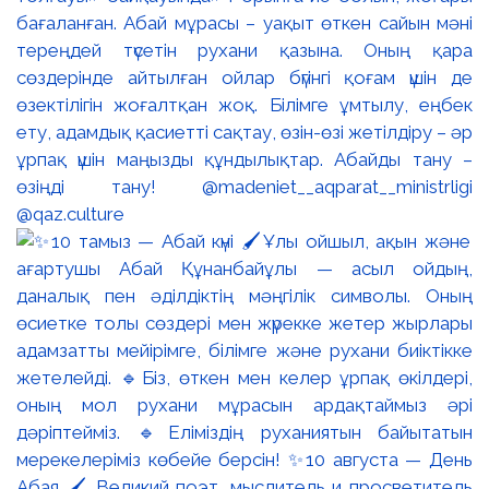
бағаланған. Абай мұрасы – уақыт өткен сайын мәні
тереңдей түсетін рухани қазына. Оның қара
сөздерінде айтылған ойлар бүгінгі қоғам үшін де
өзектілігін жоғалтқан жоқ. Білімге ұмтылу, еңбек
ету, адамдық қасиетті сақтау, өзін-өзі жетілдіру – әр
ұрпақ үшін маңызды құндылықтар. Абайды тану –
өзіңді тану! @madeniet__aqparat__ministrligi
@qaz.culture