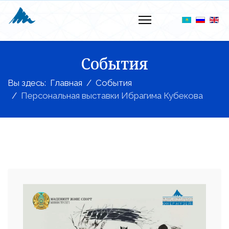
События
Вы здесь:
Главная
События
Персональная выставки Ибрагима Кубекова