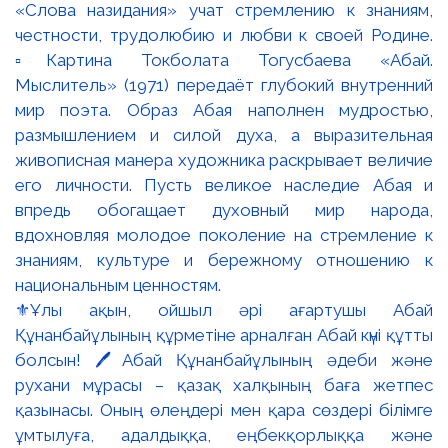
⚜️Ұлы ақын, ойшыл әрі ағартушы Абай
Құнанбайұлының құрметіне арналған Абай күні құтты
болсын! 🖊️Абай Құнанбайұлының әдеби және
рухани мұрасы – қазақ халқының баға жетпес
қазынасы. Оның өлеңдері мен қара сөздері білімге
ұмтылуға, адалдыққа, еңбекқорлыққа және