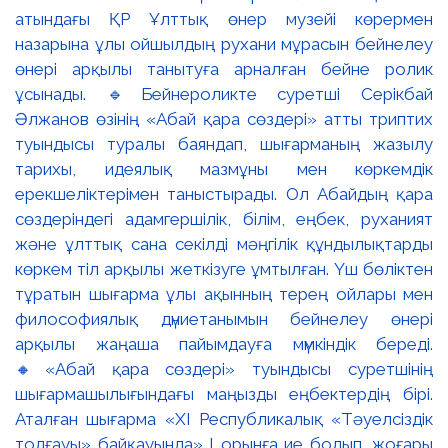
атындағы ҚР Ұлттық өнер музейі көрермен
назарына ұлы ойшылдың рухани мұрасын бейнелеу
өнері арқылы танытуға арналған бейне ролик
ұсынады. 🔹Бейнероликте суретші Серікбай
Әлжанов өзінің «Абай қара сөздері» атты триптих
туындысы туралы баяндап, шығарманың жазылу
тарихы, идеялық мазмұны мен көркемдік
ерекшеліктерімен таныстырады. Ол Абайдың қара
сөздеріндегі адамгершілік, білім, еңбек, руханият
және ұлттық сана секілді мәңгілік құндылықтарды
көркем тіл арқылы жеткізуге ұмтылған. Үш бөліктен
тұратын шығарма ұлы ақынның терең ойлары мен
философиялық дүниетанымын бейнелеу өнері
арқылы жаңаша пайымдауға мүмкіндік береді.
🔸«Абай қара сөздері» туындысы суретшінің
шығармашылығындағы маңызды еңбектердің бірі.
Аталған шығарма «XI Республикалық «Тәуелсіздік
толғауы» байқауында» І орынға ие болып, жоғары