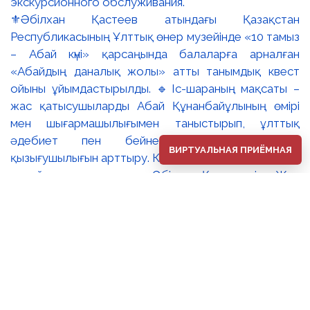
⚜️Әбілхан Қастеев атындағы Қазақстан
Республикасының Ұлттық өнер музейінде «10 тамыз
– Абай күні» қарсаңында балаларға арналған
«Абайдың даналық жолы» атты танымдық квест
ойыны ұйымдастырылды. 🔹Іс-шараның мақсаты –
жас қатысушыларды Абай Құнанбайұлының өмірі
мен шығармашылығымен таныстырып, ұлттық
әдебиет пен бейнелеу өнеріне деген
ВИРТУАЛЬНАЯ ПРИЁМНАЯ
қызығушылығын арттыру. Квест барысында балалар
музей залдарын аралап, Әбілхан Қастеевтің «Жас
Абайдың портреті», Сәрсенбай Бейсенбаевтың
«Абай» портреті және Тоқболат Тоғысбаевтың
«Абай. Ойшыл» туындылары арқылы ақын тұлғасын
тереңірек таныды. 🔸Қатысушылар қызықты
тапсырмалар орындап, Абайдың өмірбаяны, қара
сөздері мен өлеңдері бойынша білімдерін сынады.
Зияткерлік ойын балалардың ой-өрісін кеңейтіп,