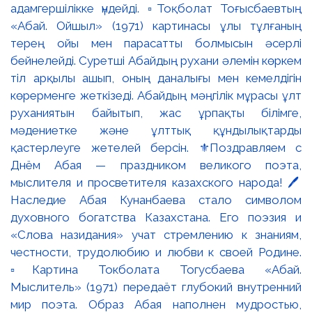
адамгершілікке үндейді. ▫️Тоқболат Тоғысбаевтың
«Абай. Ойшыл» (1971) картинасы ұлы тұлғаның
терең ойы мен парасатты болмысын әсерлі
бейнелейді. Суретші Абайдың рухани әлемін көркем
тіл арқылы ашып, оның даналығы мен кемелдігін
көрерменге жеткізеді. Абайдың мәңгілік мұрасы ұлт
руханиятын байытып, жас ұрпақты білімге,
мәдениетке және ұлттық құндылықтарды
қастерлеуге жетелей берсін. ⚜️Поздравляем с
Днём Абая — праздником великого поэта,
мыслителя и просветителя казахского народа! 🖊️
Наследие Абая Кунанбаева стало символом
духовного богатства Казахстана. Его поэзия и
«Слова назидания» учат стремлению к знаниям,
честности, трудолюбию и любви к своей Родине.
▫️Картина Токболата Тогусбаева «Абай.
Мыслитель» (1971) передаёт глубокий внутренний
мир поэта. Образ Абая наполнен мудростью,