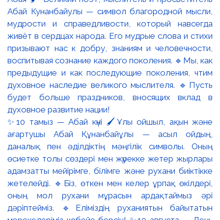
✨10 тамыз — Абай күні 🖌️Ұлы ойшыл, ақын және
ағартушы Абай Құнанбайұлы — асыл ойдың,
даналық пен әділдіктің мәңгілік символы. Оның
өсиетке толы сөздері мен жүрекке жетер жырлары
адамзатты мейірімге, білімге және рухани биіктікке
жетелейді. 🔹Біз, өткен мен келер ұрпақ өкілдері,
оның мол рухани мұрасын ардақтаймыз әрі
дәріптейміз. 🔹Еліміздің руханиятын байытатын