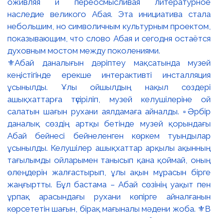
⚜️Абай даналығын дәріптеу мақсатында музей
кеңістігінде ерекше интерактивті инсталляция
ұсынылды. Ұлы ойшылдың нақыл сөздері
ашықхаттарға түсіріліп, музей келушілеріне ой
салатын шағын рухани аялдамаға айналды. ▫️Әрбір
даналық сөздің артқы бетінде музей қорындағы
Абай бейнесі бейнеленген көркем туындылар
ұсынылды. Келушілер ашықхаттар арқылы ақынның
тағылымды ойларымен танысып қана қоймай, оның
өлеңдерін жалғастырып, ұлы ақын мұрасын бірге
жаңғыртты. Бұл бастама – Абай сөзінің уақыт пен
ұрпақ арасындағы рухани көпірге айналғанын
көрсететін шағын, бірақ мағыналы мәдени жоба. ⚜️В