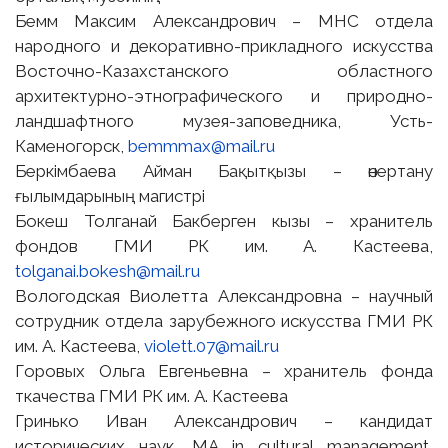
Бемм Максим Александрович – МНС отдела
народного и декоративно-прикладного искусства
Восточно-Казахстанского областного
архитектурно-этнографического и природно-
ландшафтного музея-заповедника, Усть-
Каменогорск,
bemmmax@mail.ru
Беркімбаева Айман Бақытқызы – өнертану
ғылымдарының магистрі
Бокеш Толганай Бакберген кызы – хранитель
фондов ГМИ РК им. А. Кастеева,
tolganai.bokesh@mail.ru
Вологодская Виолетта Александровна – научный
сотрудник отдела зарубежного искусства ГМИ РК
им. А. Кастеева,
violett.07@mail.ru
Горовых Ольга Евгеньевна – хранитель фонда
ткачества ГМИ РК им. А. Кастеева
Гринько Иван Александрович – кандидат
исторических наук, MA in cultural management,