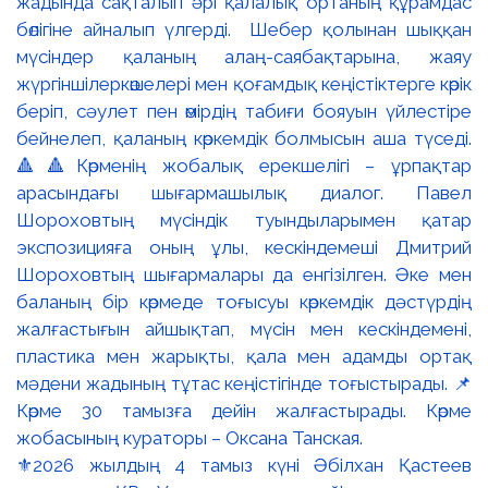
⚜️2026 жылдың 4 тамыз күні Әбілхан Қастеев