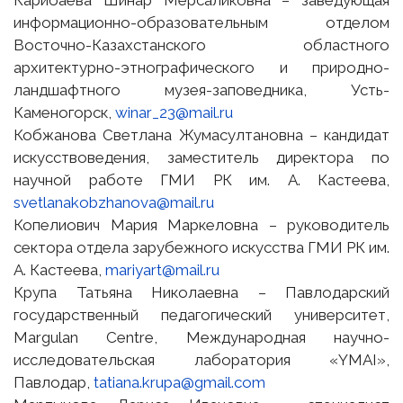
Карибаева Шинар Мерсаликовна – заведующая
информационно-образовательным отделом
Восточно-Казахстанского областного
архитектурно-этнографического и природно-
ландшафтного музея-заповедника, Усть-
Каменогорск,
winar_23@mail.ru
Кобжанова Светлана Жумасултановна – кандидат
искусствоведения, заместитель директора по
научной работе ГМИ РК им. А. Кастеева,
svetlanakobzhanova@mail.ru
Копелиович Мария Маркеловна – руководитель
сектора отдела зарубежного искусства ГМИ РК им.
А. Кастеева,
mariyart@mail.ru
Крупа Татьяна Николаевна – Павлодарский
государственный педагогический университет,
Margulan Centre, Международная научно-
исследовательская лаборатория «YMAI»,
Павлодар,
tatiana.krupa@gmail.com