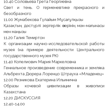
10.40 Соловьева Грета Георгиевна
Свет и тень. О герменевтике прекрасного и
безобразного
11.00 Жумабекова Гүлайым Мұсағұлқызы
Қазақтың дәстүрлі зергерлік өнерінің мән-мағынасы
мен маңызы
11.20 Галия Темиртон
К организации научно-исследовательской работы
музея (на примере деятельности Центрального
государственного музея РК)
11.40 Копелиович Мария Маркеловна
Гениальное произведение современника и земляка
Альбрехта Дюрера Лоренцо Штрауха «Младенец»
12.00 Резникова Екатерина Ильинична
Образы кочевой цивилизации в живописи
Казахстана
12.20 ДИСКУССИЯ
12.40-14.00