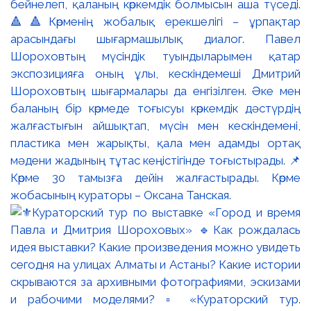
бейнелеп, қаланың көркемдік болмысын аша түседі.
🔺🔺Көрменің жобалық ерекшелігі – ұрпақтар
арасындағы шығармашылық диалог. Павел
Шороховтың мүсіндік туындыларымен қатар
экспозицияға оның ұлы, кескіндемеші Дмитрий
Шороховтың шығармалары да енгізілген. Әке мен
баланың бір көрмеде тоғысуы көркемдік дәстүрдің
жалғастығын айшықтап, мүсін мен кескіндемені,
пластика мен жарықты, қала мен адамды ортақ
мәдени жадының тұтас кеңістігінде тоғыстырады. 📌
Көрме 30 тамызға дейін жалғастырады. Көрме
жобасының кураторы – Оксана Танская.