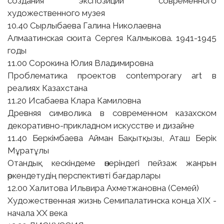
создания экспозиции современного
художественного музея
10.40 Сырлыбаева Галина Николаевна
Алмаатинская сюита Сергея Калмыкова. 1941-1945
годы
11.00 Сорокина Юлия Владимировна
Проблематика проектов contemporary art в
реалиях Казахстана
11.20 Исабаева Клара Камиловна
Древняя символика в современном казахском
декоративно-прикладном искусстве и дизайне
11.40 Беркімбаева Айман Бақытқызы, Аташ Берік
Мұратұлы
Отандық кескіндеме өнеріндегі пейзаж жанрын
өркендетудің перспективті бағдарлары
12.00 Халитова Ильвира Ахметжановна (Семей)
Художественная жизнь Семипалатинска конца ХIX -
начала ХХ века