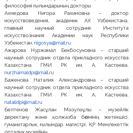
философия ғылымдарының докторы
Ахмедова Нигора Рахимовна – доктор
искусствоведения, академик АХ Узбекистана,
главный научный сотрудник Института
искусствознания Академии наук Республики
Узбекистан,
nigosya@mail.ru
Ажарова Нуржамал Бекбосуновна – старший
научный сотрудник отдела прикладного искусства
Казахстана ГМИ РК им. А. Кастеева,
nurzhamaldpi@mail.ru
Баженова Наталия Александровна – старший
научный сотрудник отдела прикладного искусства
Казахстана ГМИ РК им. А. Кастеева,
natalidpi@mail.ru
Белтенов Жасұлан Мәзуләұлы – музейлік
деректану және қолжазба бөлімінің жетекшісі,
гуманитарлық ғылымдар магистрі, ҚР Мемлекеттік
орталық музейінің