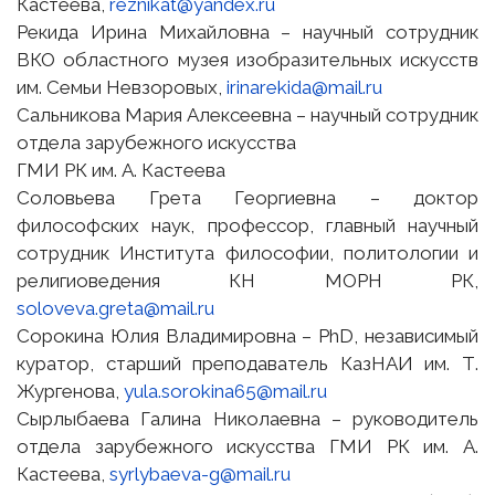
Кастеева,
reznikat@yandex.ru
Рекида Ирина Михайловна – научный сотрудник
ВКО областного музея изобразительных искусств
им. Семьи Невзоровых,
irinarekida@mail.ru
Сальникова Мария Алексеевна – научный сотрудник
отдела зарубежного искусства
ГМИ РК им. А. Кастеева
Соловьева Грета Георгиевна – доктор
философских наук, профессор, главный научный
сотрудник Института философии, политологии и
религиоведения КН МОРН РК,
soloveva.greta@mail.ru
Сорокина Юлия Владимировна – PhD, независимый
куратор, старший преподаватель КазНАИ им. Т.
Жургенова,
yula.sorokina65@mail.ru
Сырлыбаева Галина Николаевна – руководитель
отдела зарубежного искусства ГМИ РК им. А.
Кастеева,
syrlybaeva-g@mail.ru