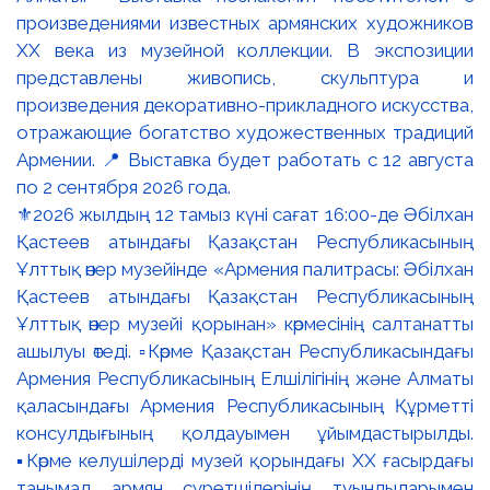
⚜️2026 жылдың 12 тамыз күні сағат 16:00-де Әбілхан
Қастеев атындағы Қазақстан Республикасының
Ұлттық өнер музейінде «Армения палитрасы: Әбілхан
Қастеев атындағы Қазақстан Республикасының
Ұлттық өнер музейі қорынан» көрмесінің салтанатты
ашылуы өтеді. ▫️Көрме Қазақстан Республикасындағы
Армения Республикасының Елшілігінің және Алматы
қаласындағы Армения Республикасының Құрметті
консулдығының қолдауымен ұйымдастырылды.
▪️Көрме келушілерді музей қорындағы ХХ ғасырдағы
танымал армян суретшілерінің туындыларымен