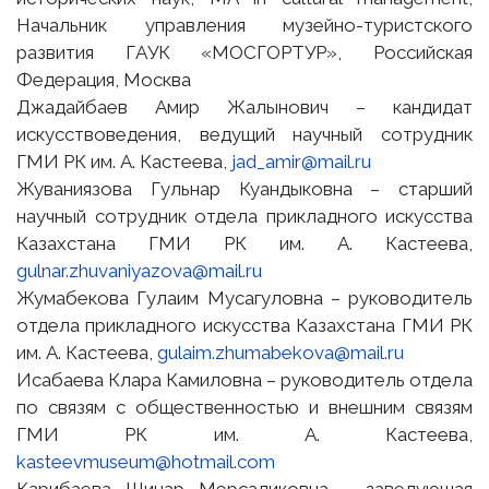
Начальник управления музейно-туристского
развития ГАУК «МОСГОРТУР», Российская
Федерация, Москва
Джадайбаев Амир Жалынович – кандидат
искусствоведения, ведущий научный сотрудник
ГМИ РК им. А. Кастеева,
jad_amir@mail.ru
Жуваниязова Гульнар Куандыковна – старший
научный сотрудник отдела прикладного искусства
Казахстана ГМИ РК им. А. Кастеева,
gulnar.zhuvaniyazova@mail.ru
Жумабекова Гулаим Мусагуловна – руководитель
отдела прикладного искусства Казахстана ГМИ РК
им. А. Кастеева,
gulaim.zhumabekova@mail.ru
Исабаева Клара Камиловна – руководитель отдела
по связям с общественностью и внешним связям
ГМИ РК им. А. Кастеева,
kasteevmuseum@hotmail.com