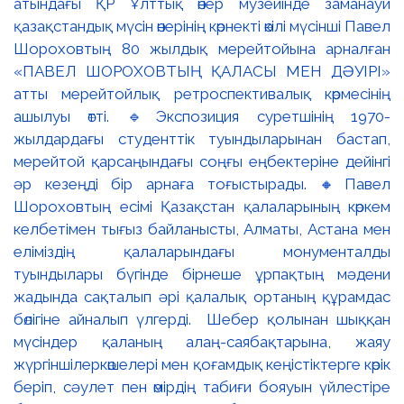
атындағы ҚР Ұлттық өнер музейінде заманауи
қазақстандық мүсін өнерінің көрнекті өкілі мүсінші Павел
Шороховтың 80 жылдық мерейтойына арналған
«ПАВЕЛ ШОРОХОВТЫҢ ҚАЛАСЫ МЕН ДӘУІРІ»
атты мерейтойлық ретроспективалық көрмесінің
ашылуы өтті. 🔹Экспозиция суретшінің 1970-
жылдардағы студенттік туындыларынан бастап,
мерейтой қарсаңындағы соңғы еңбектеріне дейінгі
әр кезеңді бір арнаға тоғыстырады. 🔸Павел
Шороховтың есімі Қазақстан қалаларының көркем
келбетімен тығыз байланысты, Алматы, Астана мен
еліміздің қалаларындағы монументалды
туындылары бүгінде бірнеше ұрпақтың мәдени
жадында сақталып әрі қалалық ортаның құрамдас
бөлігіне айналып үлгерді. Шебер қолынан шыққан
мүсіндер қаланың алаң-саябақтарына, жаяу
жүргіншілеркөшелері мен қоғамдық кеңістіктерге көрік
беріп, сәулет пен өмірдің табиғи бояуын үйлестіре