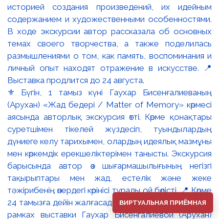
⚜️ Бүгін, 1 тамыз күні Гаухар Бисенғалиеваның
(Арухан) «Жад бедері / Matter of Memory» көрмесі
аясында авторлық экскурсия өтті. Көрме қонақтары
суретшімен тікелей жүздесіп, туындылардың
дүниеге келу тарихымен, олардың идеялық мазмұны
мен көркемдік ерекшеліктерімен танысты. Экскурсия
барысында автор өз шығармашылығының негізгі
тақырыптары мен жад, естелік және жеке
тәжірибенің өнердегі көрінісі туралы ой бөлісті. 📍 Көрме
24 тамызға дейін жалғасады. ⚜️ Сегодня, 1 августа, в
ВИРТУАЛЬНАЯ ПРИЁМНАЯ
рамках выставки Гаухар Бисенгалиевой (Арухан)