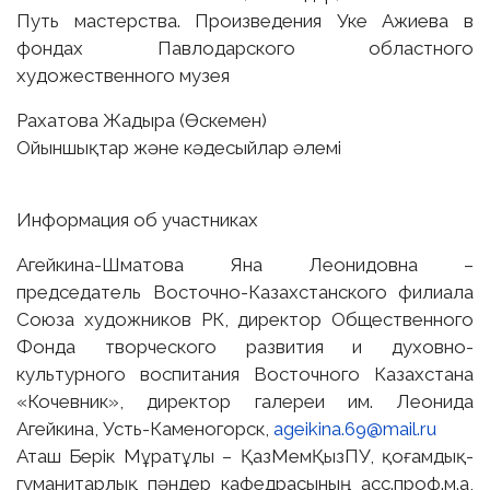
Путь мастерства. Произведения Уке Ажиева в
фондах Павлодарского областного
художественного музея
Рахатова Жадыра (Өскемен)
Ойыншықтар және кәдесыйлар әлемі
Информация об участниках
Агейкина-Шматова Яна Леонидовна –
председатель Восточно-Казахстанского филиала
Союза художников РК, директор Общественного
Фонда творческого развития и духовно-
культурного воспитания Восточного Казахстана
«Кочевник», директор галереи им. Леонида
Агейкина, Усть-Каменогорск,
ageikina.69@mail.ru
Аташ Берік Мұратұлы – ҚазМемҚызПУ, қоғамдық-
гуманитарлық пәндер кафедрасының асс.проф.м.а,