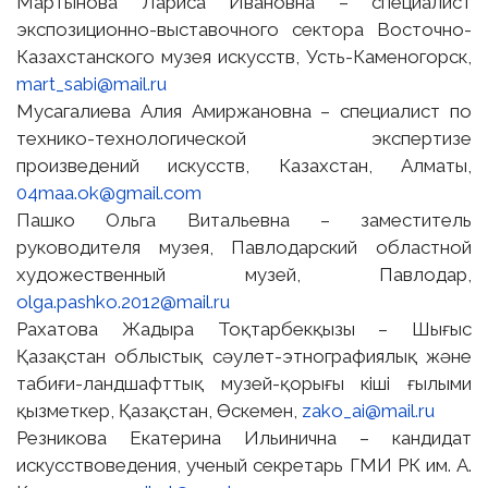
Мартынова Лариса Ивановна – специалист
экспозиционно-выставочного сектора Восточно-
Казахстанского музея искусств, Усть-Каменогорск,
mart_sabi@mail.ru
Мусагалиева Алия Амиржановна – специалист по
технико-технологической экспертизе
произведений искусств, Казахстан, Алматы,
04maa.ok@gmail.com
Пашко Ольга Витальевна – заместитель
руководителя музея, Павлодарский областной
художественный музей, Павлодар,
olga.pashko.2012@mail.ru
Рахатова Жадыра Тоқтарбекқызы – Шығыс
Қазақстан облыстық сәулет-этнографиялық және
табиғи-ландшафттық музей-қорығы кіші ғылыми
қызметкер, Қазақстан, Өскемен,
zako_ai@mail.ru
Резникова Екатерина Ильинична – кандидат
искусствоведения, ученый секретарь ГМИ РК им. А.