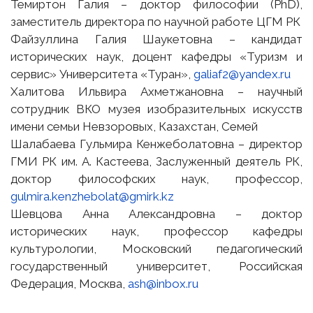
Темиртон Галия – доктор философии (PhD),
заместитель директора по научной работе ЦГМ РК
Файзуллина Галия Шаукетовна – кандидат
исторических наук, доцент кафедры «Туризм и
сервис» Университета «Туран»,
galiaf2@yandex.ru
Халитова Ильвира Ахметжановна – научный
сотрудник ВКО музея изобразительных искусств
имени семьи Невзоровых, Казахстан, Семей
Шалабаева Гульмира Кенжеболатовна – директор
ГМИ РК им. А. Кастеева, Заслуженный деятель РК,
доктор философских наук, профессор,
gulmira.kenzhebolat@gmirk.kz
Шевцова Анна Александровна – доктор
исторических наук, профессор кафедры
культурологии, Московский педагогический
государственный университет, Российская
Федерация, Москва,
ash@inbox.ru