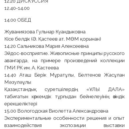
12.20 ДИСКУССИЯ
12.40-14.00
14.00 ОБЕД
Жуваниязова Гульнар Куандыковна
Кісе белдік (Ә. Қастеев ат. МӨМ қорынан)
14.20 Сальникова Мария Алексеевна
Эйдос-восприятие. Живописные принципы русского
авангарда, на примере произведений коллекции
ГМИ РК им. А. Кастеева
14.40 Аташ Берік Мұратұлы, Белтенов Жасұлан
Мәзуләұлы
Қазақстандық суретшілердің «ҰЛЫ ДАЛА»
табиғатын көркемдік тұрғыдан бейнелеуінің өзіндік
ерекшеліктері
15.00 Вологодская Виолетта Александровна
Экспериментальные особенности решения и опыт
взаимодействия экспозиции выставки