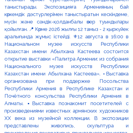
таныстырады. Экспозицияға Арменияның бай
көркемдік дәстүрлерімен таныстыратын кескіндеме,
мүсін және сәндік-қолданбалы өнер туындылары
қойылған. 📍 Көрме 2026 жылғы 12 тамыз - 2 қыркүйек
аралығында жұмыс істейді. ⚜️12 августа в 16:00 в
Национальном музее искусств Республики
Казахстан имени Абылхана Кастеева состоится
открытие выставки «Палитра Армении: из собрания
Национального музея искусств Республики
Казахстан имени Абылхана Кастеева». ▫️Выставка
организована при поддержке Посольства
Республики Армения в Республике Казахстан и
Почётного консульства Республики Армения в
Алматы. ▪️Выставка познакомит посетителей с
произведениями известных армянских художников
XX века из музейной коллекции. В экспозиции
представлены живопись, скульптура и