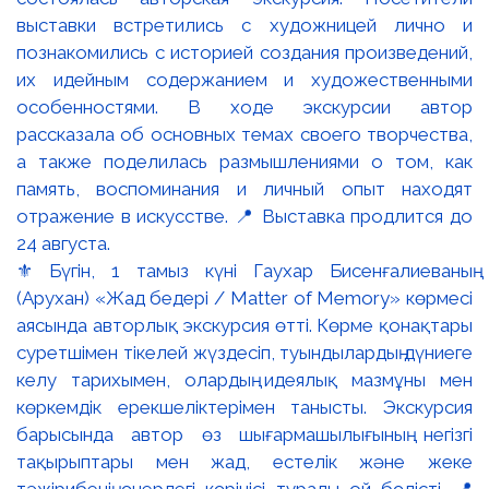
⚜️ Бүгін, 1 тамыз күні Гаухар Бисенғалиеваның
(Арухан) «Жад бедері / Matter of Memory» көрмесі
аясында авторлық экскурсия өтті. Көрме қонақтары
суретшімен тікелей жүздесіп, туындылардың дүниеге
келу тарихымен, олардың идеялық мазмұны мен
көркемдік ерекшеліктерімен танысты. Экскурсия
барысында автор өз шығармашылығының негізгі
тақырыптары мен жад, естелік және жеке