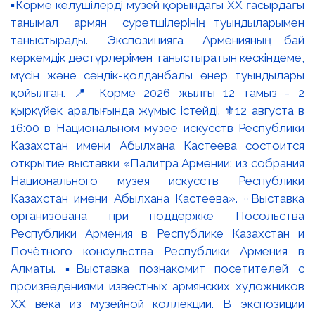
▪️Көрме келушілерді музей қорындағы ХХ ғасырдағы
танымал армян суретшілерінің туындыларымен
таныстырады. Экспозицияға Арменияның бай
көркемдік дәстүрлерімен таныстыратын кескіндеме,
мүсін және сәндік-қолданбалы өнер туындылары
қойылған. 📍 Көрме 2026 жылғы 12 тамыз - 2
қыркүйек аралығында жұмыс істейді. ⚜️12 августа в
16:00 в Национальном музее искусств Республики
Казахстан имени Абылхана Кастеева состоится
открытие выставки «Палитра Армении: из собрания
Национального музея искусств Республики
Казахстан имени Абылхана Кастеева». ▫️Выставка
организована при поддержке Посольства
Республики Армения в Республике Казахстан и
Почётного консульства Республики Армения в
Алматы. ▪️Выставка познакомит посетителей с
произведениями известных армянских художников
XX века из музейной коллекции. В экспозиции