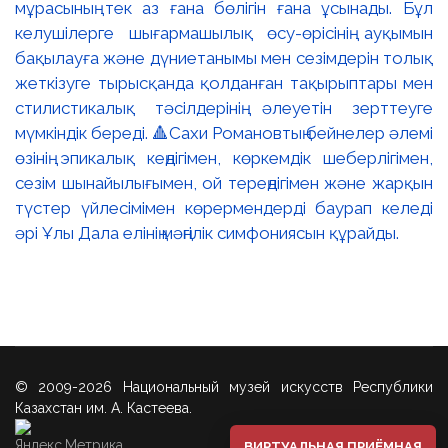
мұрасының тек аз ғана бөлігін ғана ұсынады. Бұл
келушілерге шығармашылық өсу-өрісінің ауқымын
бақылауға және дүниетанымы мен сезімдерін толық
жеткізуге тырысқанда қолданған тақырыптары мен
стилистикалық тәсілдерінің әлеуетін зерттеуге
мүмкіндік береді. 🔺Сахи Романовтың бейнелер әлемі
өзінің эпикалық кеңдігімен, көркемдік шеберлігімен,
сезім шынайылығымен, ой тереңдігімен және жарқын
түстер үйлесімімен көрермендерді баурап келеді
әрі Ұлы Дала елінің мәңгілік симфониясын құрайды.
© 2009-2026 Национальный музей искусств Республики
Казахстан им. А. Кастеева.
ВИРТУАЛЬНАЯ ПРИЁМНАЯ