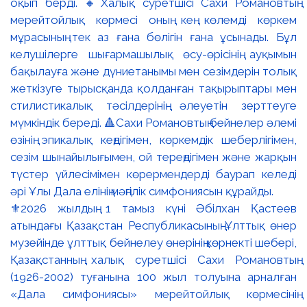
⚜️2026 жылдың 1 тамыз күні Әбілхан Қастеев
атындағы Қазақстан Республикасының Ұлттық өнер
музейінде ұлттық бейнелеу өнерінің көрнекті шебері,
Қазақстанның халық суретшісі Сахи Романовтың
(1926-2002) туғанына 100 жыл толуына арналған
«Дала симфониясы» мерейтойлық көрмесінің