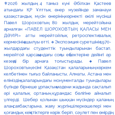
⚜️2026 жылдың 4 тамыз күні Әбілхан Қастеев
атындағы ҚР Ұлттық өнер музейінде заманауи
қазақстандық мүсін өнерінің көрнекті өкілі мүсінші
Павел Шороховтың 80 жылдық мерейтойына
арналған «ПАВЕЛ ШОРОХОВТЫҢ ҚАЛАСЫ МЕН
ДӘУІРІ» атты мерейтойлық ретроспективалық
көрмесінің ашылуы өтті. 🔹Экспозиция суретшінің 1970-
жылдардағы студенттік туындыларынан бастап,
мерейтой қарсаңындағы соңғы еңбектеріне дейінгі әр
кезеңді бір арнаға тоғыстырады. 🔸Павел
Шороховтың есімі Қазақстан қалаларының көркем
келбетімен тығыз байланысты, Алматы, Астана мен
еліміздің қалаларындағы монументалды туындылары
бүгінде бірнеше ұрпақтың мәдени жадында сақталып
әрі қалалық ортаның құрамдас бөлігіне айналып
үлгерді. Шебер қолынан шыққан мүсіндер қаланың
алаң-саябақтарына, жаяу жүргіншілеркөшелері мен
қоғамдық кеңістіктерге көрік беріп, сәулет пен өмірдің