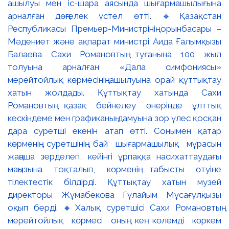
ашылуы мен іс-шара аясында шығармашылығына
арналған дөңгелек үстел өтті. 🔹Қазақстан
Республикасы Премьер-Министрінің орынбасары –
Мәдениет және ақпарат министрі Аида Ғалымқызы
Балаева Сахи Романовтың туғанына 100 жыл
толуына арналған «Дала симфониясы»
мерейтойлық көрмесінің ашылуына орай құттықтау
хатын жолдады. Құттықтау хатында Сахи
Романовтың қазақ бейнелеу өнерінде ұлттық
кескіндеме мен графиканың дамуына зор үлес қосқан
дара суретші екенін атап өтті. Сонымен қатар
көрменің суретшінің бай шығармашылық мұрасын
жаңаша зерделеп, кейінгі ұрпаққа насихаттаудағы
маңызына тоқталып, көрменің табысты өтуіне
тілектестік білдірді. Құттықтау хатын музей
директоры Жұмабекова Гүлайым Мұсағұлқызы
оқып берді. 🔸Халық суретшісі Сахи Романовтың
мерейтойлық көрмесі оның кең көлемді көркем