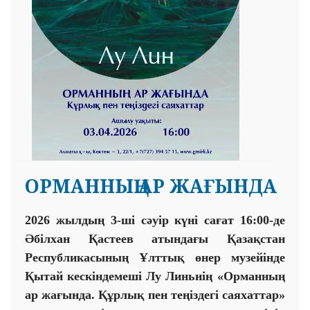
ОРМАННЫҢ АР ЖАҒЫНДА
202
6
жылдың
3-
ші сәуір күні сағат
16
:
00-
де
Әбілхан Қастеев атындағы Қазақстан
Республикасының Ұлттық өнер музейінде
Қытай
кескіндемеші
Лу Линьнің «Орманның
ар жағында. Құрлық пен теңіздегі саяхаттар»