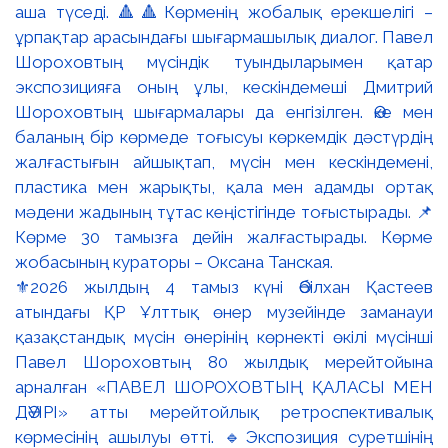
⚜️2026 жылдың 4 тамыз күні Әбілхан Қастеев
атындағы ҚР Ұлттық өнер музейінде заманауи
қазақстандық мүсін өнерінің көрнекті өкілі мүсінші
Павел Шороховтың 80 жылдық мерейтойына
арналған «ПАВЕЛ ШОРОХОВТЫҢ ҚАЛАСЫ МЕН
ДӘУІРІ» атты мерейтойлық ретроспективалық
көрмесінің ашылуы өтті. 🔹Экспозиция суретшінің