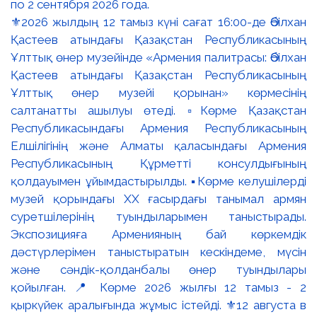
⚜️2026 жылдың 12 тамыз күні сағат 16:00-де Әбілхан
Қастеев атындағы Қазақстан Республикасының
Ұлттық өнер музейінде «Армения палитрасы: Әбілхан
Қастеев атындағы Қазақстан Республикасының
Ұлттық өнер музейі қорынан» көрмесінің
салтанатты ашылуы өтеді. ▫️Көрме Қазақстан
Республикасындағы Армения Республикасының
Елшілігінің және Алматы қаласындағы Армения
Республикасының Құрметті консулдығының
қолдауымен ұйымдастырылды. ▪️Көрме келушілерді
музей қорындағы ХХ ғасырдағы танымал армян
суретшілерінің туындыларымен таныстырады.
Экспозицияға Арменияның бай көркемдік
дәстүрлерімен таныстыратын кескіндеме, мүсін
және сәндік-қолданбалы өнер туындылары
қойылған. 📍 Көрме 2026 жылғы 12 тамыз - 2
қыркүйек аралығында жұмыс істейді. ⚜️12 августа в