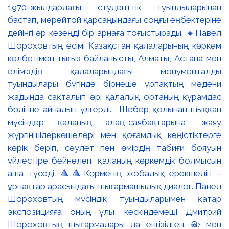
1970-жылдардағы студенттік туындыларынан
бастап, мерейтой қарсаңындағы соңғы еңбектеріне
дейінгі әр кезеңді бір арнаға тоғыстырады. 🔸Павел
Шороховтың есімі Қазақстан қалаларының көркем
келбетімен тығыз байланысты, Алматы, Астана мен
еліміздің қалаларындағы монументалды
туындылары бүгінде бірнеше ұрпақтың мәдени
жадында сақталып әрі қалалық ортаның құрамдас
бөлігіне айналып үлгерді. Шебер қолынан шыққан
мүсіндер қаланың алаң-саябақтарына, жаяу
жүргіншілеркөшелері мен қоғамдық кеңістіктерге
көрік беріп, сәулет пен өмірдің табиғи бояуын
үйлестіре бейнелеп, қаланың көркемдік болмысын
аша түседі. 🔺🔺Көрменің жобалық ерекшелігі –
ұрпақтар арасындағы шығармашылық диалог. Павел
Шороховтың мүсіндік туындыларымен қатар
экспозицияға оның ұлы, кескіндемеші Дмитрий
Шороховтың шығармалары да енгізілген. Әке мен