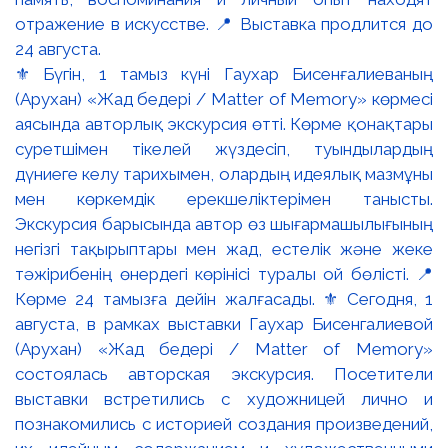
⚜️ Бүгін, 1 тамыз күні Гаухар Бисенғалиеваның
(Арухан) «Жад бедері / Matter of Memory» көрмесі
аясында авторлық экскурсия өтті. Көрме қонақтары
суретшімен тікелей жүздесіп, туындылардың
дүниеге келу тарихымен, олардың идеялық мазмұны
мен көркемдік ерекшеліктерімен танысты.
Экскурсия барысында автор өз шығармашылығының
негізгі тақырыптары мен жад, естелік және жеке
тәжірибенің өнердегі көрінісі туралы ой бөлісті. 📍
Көрме 24 тамызға дейін жалғасады. ⚜️ Сегодня, 1
августа, в рамках выставки Гаухар Бисенгалиевой
(Арухан) «Жад бедері / Matter of Memory»
состоялась авторская экскурсия. Посетители
выставки встретились с художницей лично и
познакомились с историей создания произведений,