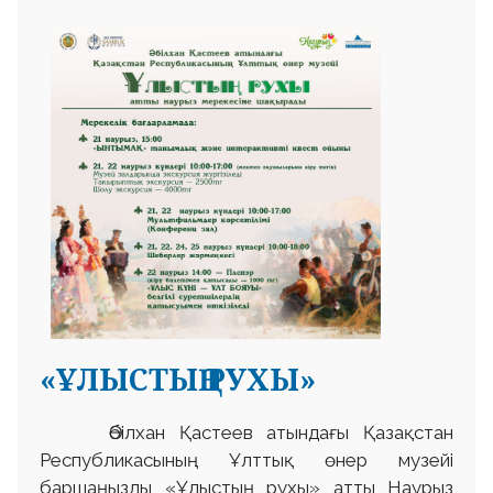
«ҰЛЫСТЫҢ РУХЫ»
Әбілхан Қастеев атындағы Қазақстан
Республикасының Ұлттық өнер музейі
баршаңызды «Ұлыстың рухы» атты Наурыз