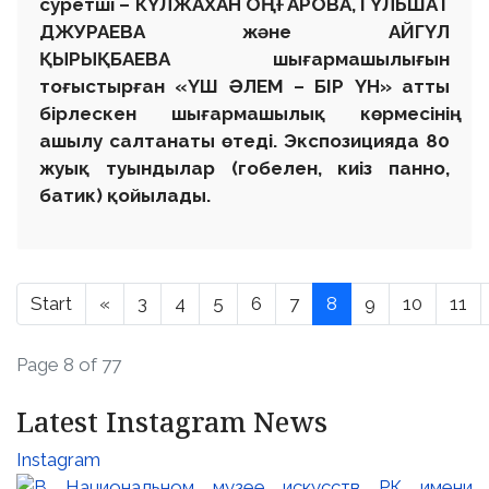
суретші – КҮЛЖАХАН ОҢҒАРОВА, ГҮЛЬШАТ
ДЖУРАЕВА және АЙГҮЛ
ҚЫРЫҚБАЕВА шығармашылығын
тоғыстырған «ҮШ ӘЛЕМ – БІР ҮН» атты
бірлескен шығармашылық көрмесінің
ашылу салтанаты өтеді. Экспозицияда 80
жуық туындылар (гобелен, киіз панно,
батик) қойылады.
Start
«
3
4
5
6
7
8
9
10
11
Page 8 of 77
Latest Instagram News
Instagram