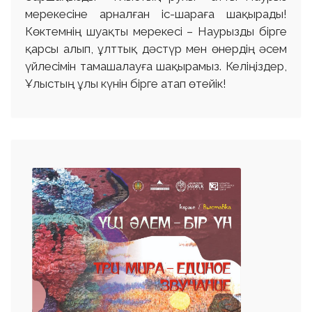
мерекесіне арналған іс-шараға шақырады!
Көктемнің шуақты мерекесі – Наурызды бірге
қарсы алып, ұлттық дәстүр мен өнердің әсем
үйлесімін тамашалауға шақырамыз. Келіңіздер,
Ұлыстың ұлы күнін бірге атап өтейік!