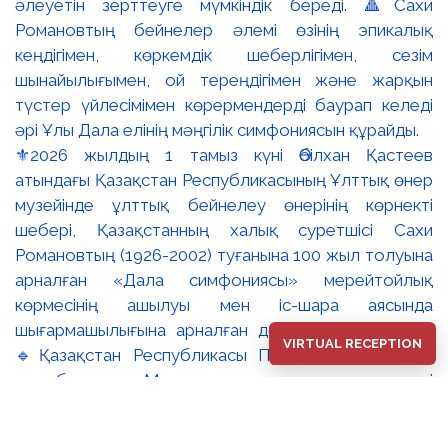
⚜️2026 жылдың 1 тамыз күні Әбілхан Қастеев
атындағы Қазақстан Республикасының Ұлттық өнер
музейінде ұлттық бейнелеу өнерінің көрнекті
шебері, Қазақстанның халық суретшісі Сахи
Романовтың (1926-2002) туғанына 100 жыл толуына
арналған «Дала симфониясы» мерейтойлық
көрмесінің ашылуы мен іс-шара аясында
шығармашылығына арналған дөңгелек үстел өтті.
VIRTUAL RECEPTION
🔹Қазақстан Республикасы Премьер-Министрінің
орынбасары – Мәдениет және ақпарат министрі
Аида Ғалымқызы Балаева Сахи Романовтың
туғанына 100 жыл толуына арналған «Дала