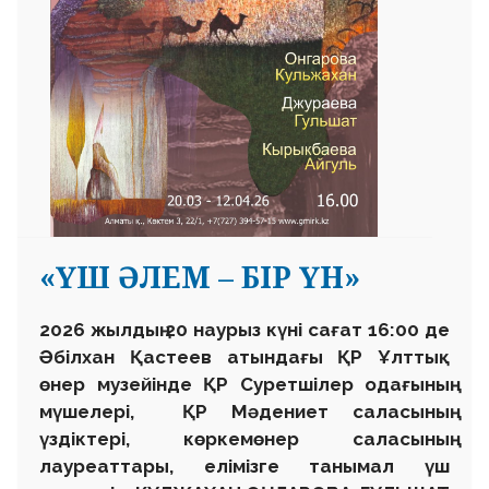
«ҮШ ӘЛЕМ – БІР ҮН»
2026 жылдың 20 наурыз күні сағат 16:00 де
Әбілхан Қастеев атындағы ҚР Ұлттық
өнер музейінде ҚР Суретшілер одағының
мүшелері, ҚР Мәдениет саласының
үздіктері, көркемөнер саласының
лауреаттары, елімізге танымал үш