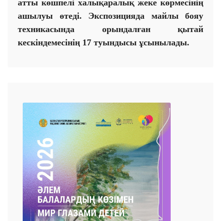
атты көшпелі халықаралық жеке көрмесінің
ашылуы өтеді. Экспозицияда майлы бояу
техникасында орындалған қытай
кескіндемесінің
17
туындысы ұсынылады.