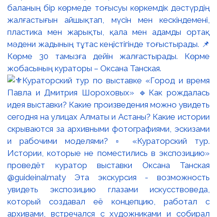
баланың бір көрмеде тоғысуы көркемдік дәстүрдің
жалғастығын айшықтап, мүсін мен кескіндемені,
пластика мен жарықты, қала мен адамды ортақ
мәдени жадының тұтас кеңістігінде тоғыстырады. 📌
Көрме 30 тамызға дейін жалғастырады. Көрме
жобасының кураторы – Оксана Танская.