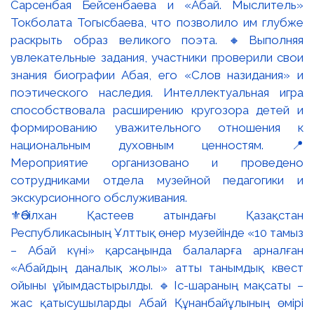
⚜️Әбілхан Қастеев атындағы Қазақстан
Республикасының Ұлттық өнер музейінде «10 тамыз
– Абай күні» қарсаңында балаларға арналған
«Абайдың даналық жолы» атты танымдық квест
ойыны ұйымдастырылды. 🔹Іс-шараның мақсаты –
жас қатысушыларды Абай Құнанбайұлының өмірі