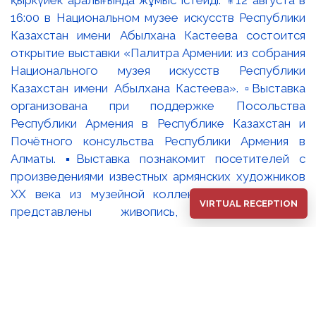
VIRTUAL RECEPTION
⚜️2026 жылдың 12 тамыз күні сағат 16:00-де Әбілхан