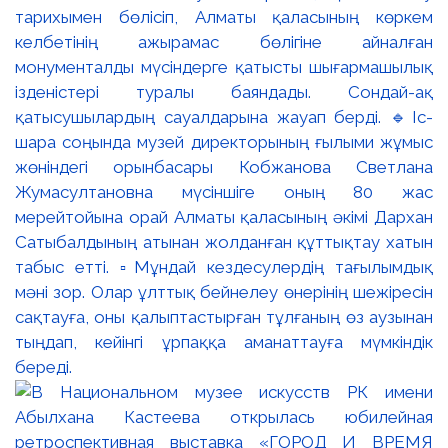
тарихымен бөлісіп, Алматы қаласының көркем
келбетінің ажырамас бөлігіне айналған
монументалды мүсіндерге қатысты шығармашылық
ізденістері туралы баяндады. Сондай-ақ
қатысушылардың сауалдарына жауап берді. 🔹Іс-
шара соңында музей директорының ғылыми жұмыс
жөніндегі орынбасары Кобжанова Светлана
Жумасултановна мүсіншіге оның 80 жас
мерейтойына орай Алматы қаласының әкімі Дархан
Сатыбалдының атынан жолданған құттықтау хатын
табыс етті. ▫️Мұндай кездесулердің тағылымдық
мәні зор. Олар ұлттық бейнелеу өнерінің шежіресін
сақтауға, оны қалыптастырған тұлғаның өз аузынан
тыңдап, кейінгі ұрпаққа аманаттауға мүмкіндік
береді.