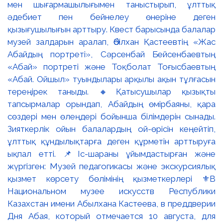
мен шығармашылығымен таныстырып, ұлттық
әдебиет пен бейнелеу өнеріне деген
қызығушылығын арттыру. Квест барысында балалар
музей залдарын аралап, Әбілхан Қастеевтің «Жас
Абайдың портреті», Сәрсенбай Бейсенбаевтың
«Абай» портреті және Тоқболат Тоғысбаевтың
«Абай. Ойшыл» туындылары арқылы ақын тұлғасын
тереңірек таныды. 🔸Қатысушылар қызықты
тапсырмалар орындап, Абайдың өмірбаяны, қара
сөздері мен өлеңдері бойынша білімдерін сынады.
Зияткерлік ойын балалардың ой-өрісін кеңейтіп,
ұлттық құндылықтарға деген құрметін арттыруға
ықпал етті. 📌Іс-шараны ұйымдастырған және
жүргізген: Музей педагогикасы және экскурсиялық
қызмет көрсету бөлімінің қызметкерлері ⚜️В
Национальном музее искусств Республики
Казахстан имени Абылхана Кастеева, в преддверии
Дня Абая, который отмечается 10 августа, для