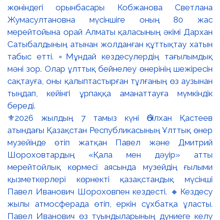
⚜️2026 жылдың 7 тамыз күні Әбілхан Қастеев
атындағы Қазақстан Республикасының Ұлттық өнер
музейінде өтіп жатқан Павел және Дмитрий
Шороховтардың «Қала мен дәуір» атты
мерейтойлық көрмесі аясында музейдің ғылыми
қызметкерлері көрнекті қазақстандық мүсінші
Павел Иванович Шороховпен кездесті. 🔸Кездесу
жылы атмосферада өтіп, еркін сұхбатқа ұласты.
Павел Иванович өз туындыларының дүниеге келу