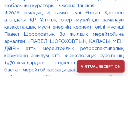
⚜️2026 жылдың 4 тамыз күні Әбілхан Қастеев
атындағы ҚР Ұлттық өнер музейінде заманауи
қазақстандық мүсін өнерінің көрнекті өкілі мүсінші
Павел Шороховтың 80 жылдық мерейтойына
арналған «ПАВЕЛ ШОРОХОВТЫҢ ҚАЛАСЫ МЕН
ДӘУІРІ» атты мерейтойлық ретроспективалық
көрмесінің ашылуы өтті. 🔹Экспозиция суретшінің
1970-жылдардағы студенттік туындыларынан
VIRTUAL RECEPTION
бастап, мерейтой қарсаңындағы соңғы еңбектеріне
дейінгі әр кезеңді бір арнаға тоғыстырады. 🔸Павел
Шороховтың есімі Қазақстан қалаларының көркем
келбетімен тығыз байланысты, Алматы, Астана мен
еліміздің қалаларындағы монументалды
туындылары бүгінде бірнеше ұрпақтың мәдени
жадында сақталып әрі қалалық ортаның құрамдас
бөлігіне айналып үлгерді. Шебер қолынан шыққан
мүсіндер қаланың алаң-саябақтарына, жаяу