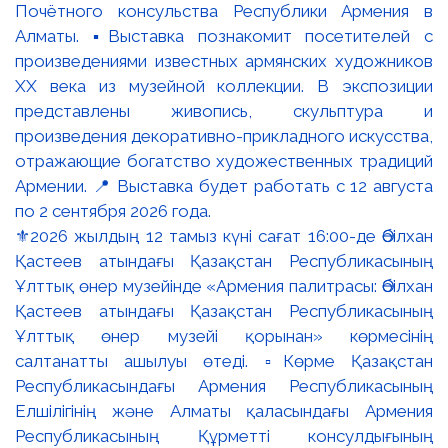
⚜️2026 жылдың 12 тамыз күні сағат 16:00-де Әбілхан
Қастеев атындағы Қазақстан Республикасының
Ұлттық өнер музейінде «Армения палитрасы: Әбілхан
Қастеев атындағы Қазақстан Республикасының
Ұлттық өнер музейі қорынан» көрмесінің
салтанатты ашылуы өтеді. ▫️Көрме Қазақстан
Республикасындағы Армения Республикасының
Елшілігінің және Алматы қаласындағы Армения
Республикасының Құрметті консулдығының