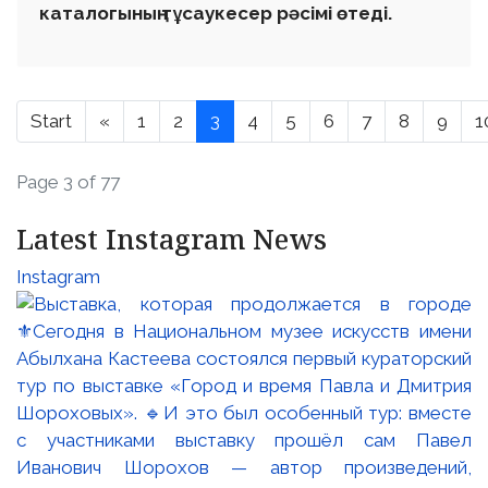
каталогының тұсаукесер рәсімі өтеді.
Start
«
1
2
3
4
5
6
7
8
9
1
Page 3 of 77
Latest Instagram News
Instagram