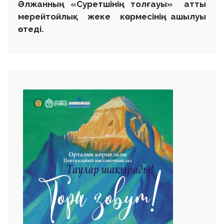
Әлжанның «Суретшінің толғауы» атты
мерейтойлық жеке көрмесінің ашылуы
өтеді.