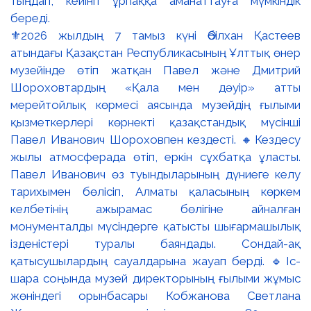
⚜️2026 жылдың 7 тамыз күні Әбілхан Қастеев
атындағы Қазақстан Республикасының Ұлттық өнер
музейінде өтіп жатқан Павел және Дмитрий
Шороховтардың «Қала мен дәуір» атты
мерейтойлық көрмесі аясында музейдің ғылыми
қызметкерлері көрнекті қазақстандық мүсінші
Павел Иванович Шороховпен кездесті. 🔸Кездесу
жылы атмосферада өтіп, еркін сұхбатқа ұласты.
Павел Иванович өз туындыларының дүниеге келу
тарихымен бөлісіп, Алматы қаласының көркем
келбетінің ажырамас бөлігіне айналған
монументалды мүсіндерге қатысты шығармашылық
ізденістері туралы баяндады. Сондай-ақ
қатысушылардың сауалдарына жауап берді. 🔹Іс-
шара соңында музей директорының ғылыми жұмыс
жөніндегі орынбасары Кобжанова Светлана