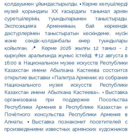
қолдауымен ұйымдастырылды. ▪️Көрме келушілерді
музей қорындағы ХХ ғасырдағы танымал армян
суретшілерінің туындыларымен таныстырады.
Экспозицияға Арменияның бай көркемдік
дәстүрлерімен таныстыратын кескіндеме, мүсін
және сәндік-қолданбалы өнер туындылары
қойылған. 📍 Көрме 2026 жылғы 12 тамыз - 2
қыркүйек аралығында жұмыс істейді. ⚜️12 августа в
16:00 в Национальном музее искусств Республики
Казахстан имени Абылхана Кастеева состоится
открытие выставки «Палитра Армении: из собрания
Национального музея искусств Республики
Казахстан имени Абылхана Кастеева». ▫️Выставка
организована при поддержке Посольства
Республики Армения в Республике Казахстан и
Почётного консульства Республики Армения в
Алматы. ▪️Выставка познакомит посетителей с
произведениями известных армянских художников