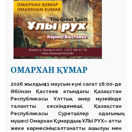
ОМАРХАН ҚҰМАР
2026 жылдың 11 маусым күні сағат 16:00-де
Әбілхан Қастеев атындағы Қазақстан
Республикасы Ұлттық өнер музейінде
талантты кескіндемеші, Қазақстан
Республикасы Суретшілер одағының
мүшесі Омархан Құмардың «ҰЛЫ РУХ» атты
жеке көрмесінің салтанатты ашылуы мен