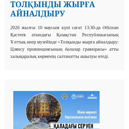
ТОЛҚЫНДЫ ЖЫРҒА
АЙНАЛДЫРУ
2026 жылғы 10 маусым күні сағат 13:30-да
Әбілхан
Қастеев атындағы Қазақстан Республикасының
Ұлттық өнер музейінде «Толқынды жырға айналдыру:
Цзянсу провинциясының балалар гравюрасы»
атты
халықаралық көрменің салтанатты ашылуы өтеді.