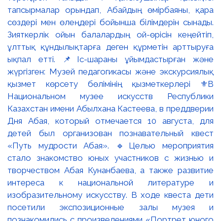
тапсырмалар орындап, Абайдың өмірбаяны, қара
сөздері мен өлеңдері бойынша білімдерін сынады.
Зияткерлік ойын балалардың ой-өрісін кеңейтіп,
ұлттық құндылықтарға деген құрметін арттыруға
ықпал етті. 📌Іс-шараны ұйымдастырған және
жүргізген: Музей педагогикасы және экскурсиялық
қызмет көрсету бөлімінің қызметкерлері ⚜️В
Национальном музее искусств Республики
Казахстан имени Абылхана Кастеева, в преддверии
Дня Абая, который отмечается 10 августа, для
детей был организован познавательный квест
«Путь мудрости Абая». 🔹Целью мероприятия
стало знакомство юных участников с жизнью и
творчеством Абая Кунанбаева, а также развитие
интереса к национальной литературе и
изобразительному искусству. В ходе квеста дети
посетили экспозиционные залы музея и
познакомились с произведениями «Портрет юного