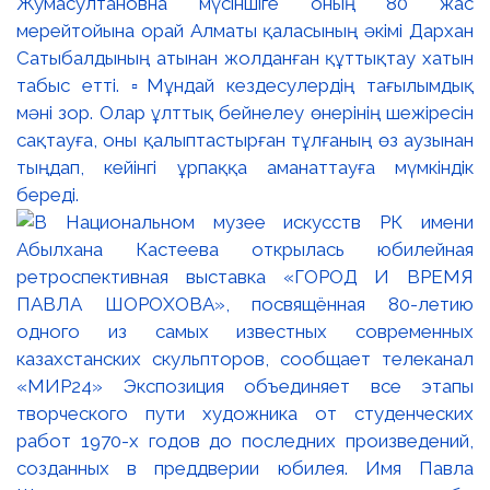
Жумасултановна мүсіншіге оның 80 жас
мерейтойына орай Алматы қаласының әкімі Дархан
Сатыбалдының атынан жолданған құттықтау хатын
табыс етті. ▫️Мұндай кездесулердің тағылымдық
мәні зор. Олар ұлттық бейнелеу өнерінің шежіресін
сақтауға, оны қалыптастырған тұлғаның өз аузынан
тыңдап, кейінгі ұрпаққа аманаттауға мүмкіндік
береді.