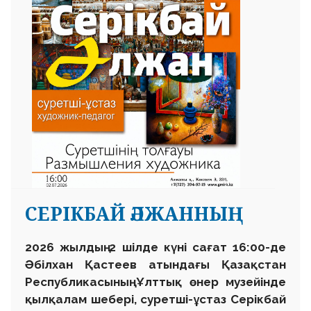
СЕРІКБАЙ ӘЛЖАННЫҢ
2026 жылдың 2 шілде күні сағат 16:00-де
Әбілхан Қастеев атындағы Қазақстан
Республикасының Ұлттық өнер музейінде
қылқалам шебері, суретші-ұстаз Серікбай