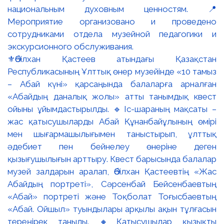
⚜️Әбілхан Қастеев атындағы Қазақстан
Республикасының Ұлттық өнер музейінде «10 тамыз
– Абай күні» қарсаңында балаларға арналған
«Абайдың даналық жолы» атты танымдық квест
ойыны ұйымдастырылды. 🔹Іс-шараның мақсаты –
жас қатысушыларды Абай Құнанбайұлының өмірі
мен шығармашылығымен таныстырып, ұлттық
әдебиет пен бейнелеу өнеріне деген
қызығушылығын арттыру. Квест барысында балалар
музей залдарын аралап, Әбілхан Қастеевтің «Жас
Абайдың портреті», Сәрсенбай Бейсенбаевтың
«Абай» портреті және Тоқболат Тоғысбаевтың
«Абай. Ойшыл» туындылары арқылы ақын тұлғасын
тереңірек таныды. 🔸Қатысушылар қызықты