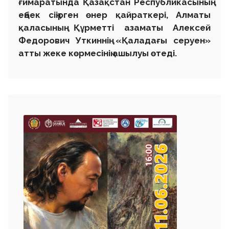
ғимаратында Қазақстан Республикасының
еңбек сіңірген өнер қайраткері, Алматы
қаласының Құрметті азаматы Алексей
Федорович Уткиннің «Қаладағы серуен»
атты жеке көрмесінің ашылуы өтеді.