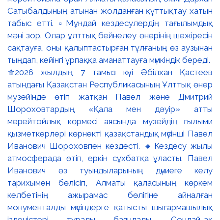
⚜️2026 жылдың 7 тамыз күні Әбілхан Қастеев
атындағы Қазақстан Республикасының Ұлттық өнер
музейінде өтіп жатқан Павел және Дмитрий
Шороховтардың «Қала мен дәуір» атты
мерейтойлық көрмесі аясында музейдің ғылыми
қызметкерлері көрнекті қазақстандық мүсінші Павел
Иванович Шороховпен кездесті. 🔸Кездесу жылы
атмосферада өтіп, еркін сұхбатқа ұласты. Павел
Иванович өз туындыларының дүниеге келу
тарихымен бөлісіп, Алматы қаласының көркем
келбетінің ажырамас бөлігіне айналған
монументалды мүсіндерге қатысты шығармашылық
ізденістері туралы баяндады. Сондай-ақ