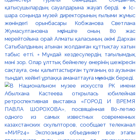
қатысушылардың сауалдарына жауап берді. 🔹Іс-
шара соңында музей директорының ғылыми жұмыс
жөніндегі орынбасары Кобжанова Светлана
Жумасултановна мүсіншіге оның 80 жас
мерейтойына орай Алматы қаласының әкімі Дархан
Сатыбалдының атынан жолданған құттықтау хатын
табыс етті. ▫️Мұндай кездесулердің тағылымдық
мәні зор. Олар ұлттық бейнелеу өнерінің шежіресін
сақтауға, оны қалыптастырған тұлғаның өз аузынан
тыңдап, кейінгі ұрпаққа аманаттауға мүмкіндік береді.