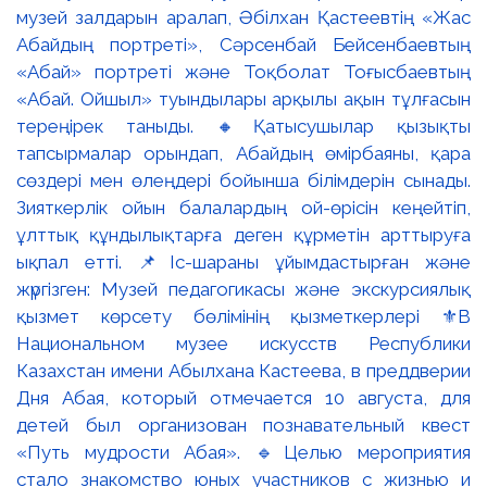
музей залдарын аралап, Әбілхан Қастеевтің «Жас
Абайдың портреті», Сәрсенбай Бейсенбаевтың
«Абай» портреті және Тоқболат Тоғысбаевтың
«Абай. Ойшыл» туындылары арқылы ақын тұлғасын
тереңірек таныды. 🔸Қатысушылар қызықты
тапсырмалар орындап, Абайдың өмірбаяны, қара
сөздері мен өлеңдері бойынша білімдерін сынады.
Зияткерлік ойын балалардың ой-өрісін кеңейтіп,
ұлттық құндылықтарға деген құрметін арттыруға
ықпал етті. 📌Іс-шараны ұйымдастырған және
жүргізген: Музей педагогикасы және экскурсиялық
қызмет көрсету бөлімінің қызметкерлері ⚜️В
Национальном музее искусств Республики
Казахстан имени Абылхана Кастеева, в преддверии
Дня Абая, который отмечается 10 августа, для
детей был организован познавательный квест
«Путь мудрости Абая». 🔹Целью мероприятия
стало знакомство юных участников с жизнью и