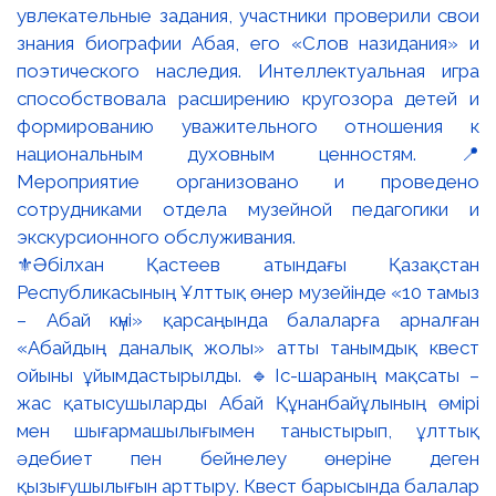
⚜️Әбілхан Қастеев атындағы Қазақстан
Республикасының Ұлттық өнер музейінде «10 тамыз
– Абай күні» қарсаңында балаларға арналған
«Абайдың даналық жолы» атты танымдық квест
ойыны ұйымдастырылды. 🔹Іс-шараның мақсаты –
жас қатысушыларды Абай Құнанбайұлының өмірі
мен шығармашылығымен таныстырып, ұлттық
әдебиет пен бейнелеу өнеріне деген
қызығушылығын арттыру. Квест барысында балалар