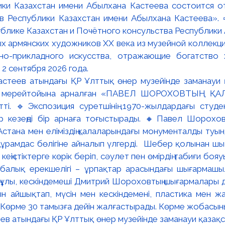
ки Казахстан имени Абылхана Кастеева состоится о
в Республики Казахстан имени Абылхана Кастеева». 
блике Казахстан и Почётного консульства Республики А
х армянских художников XX века из музейной коллекци
вно-прикладного искусства, отражающие богатство 
 2 сентября 2026 года.
ев атындағы ҚР Ұлттық өнер музейінде заманауи қазақстан