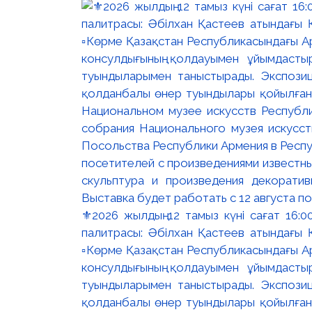
⚜️2026 жылдың 12 тамыз күні сағат 16
палитрасы: Әбілхан Қастеев атындағы Қ
▫️Көрме Қазақстан Республикасындағы Ар
консулдығының қолдауымен ұйымдастыр
туындыларымен таныстырады. Экспозици
қолданбалы өнер туындылары қойылған. 