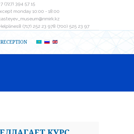
+7 (727) 394 57 15
xcept monday 10:00 - 18:00
kasteyev_museum@nmirk.kz
elplinesㅤ8 (717) 252 23 97ㅤㅤ8 (700) 525 23 97
RECEPTION
РЕДЛАГАЕТ КУРС