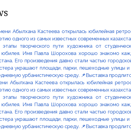
ws
мени Абылхана Кастеева открылась юбилейная ретр
ю одного из самых известных современных казахста
 этапы творческого пути художника от студенческ
и юбилея. Имя Павла Шорохова хорошо знакомо кажд
стана. Его произведения давно стали частью городско
астера украшают площади, парки, пешеходные улицы и
едневную урбанистическую среду. 📌Выставка продлится