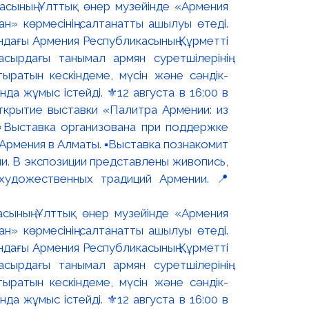
асының Ұлттық өнер музейінде «Армения
н» көрмесінің салтанатты ашылуы өтеді.
ындағы Армения Республикасының Құрметті
сырдағы танымал армян суретшілерінің
ыратын кескіндеме, мүсін және сәндік-
 жұмыс істейді. ⚜️12 августа в 16:00 в