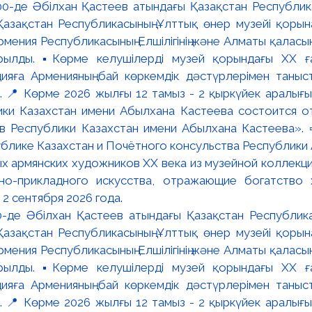
:00-де Әбілхан Қастеев атындағы Қазақстан Республик
азақстан Республикасының Ұлттық өнер музейі қорына
мения Республикасының Елшілігінің және Алматы қалас
ылды. ▪️Көрме келушілерді музей қорындағы ХХ ға
яға Арменияның бай көркемдік дәстүрлерімен таныст
📍 Көрме 2026 жылғы 12 тамыз - 2 қыркүйек аралығында