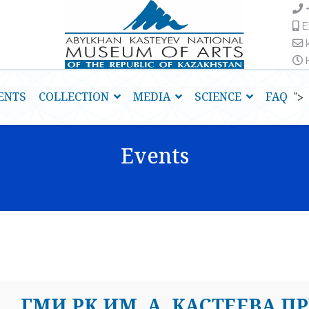
E
H
ENTS
COLLECTION
MEDIA
SCIENCE
FAQ
">
Events
ГМИ РК ИМ. А. КАСТЕЕВА П