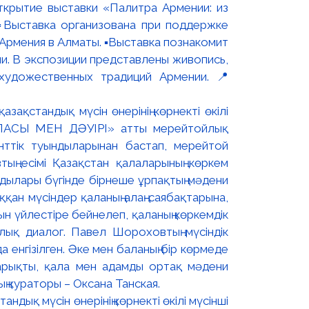
ткрытие выставки «Палитра Армении: из
▫️Выставка организована при поддержке
рмения в Алматы. ▪️Выставка познакомит
и. В экспозиции представлены живопись,
художественных традиций Армении. 📍
дық мүсін өнерінің көрнекті өкілі мүсінші