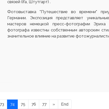
связей (ifa, Штутгарт) .
Фотовыставка "Путешествие во времени" при
Германии. Экспозиция представляет уникальны
мастеров немецкой пресс-фотографии Эриха
фотографа известны собственным авторским сти
значительное влияние на развитие фотожурналисти
73
74
75
76
77
»
End