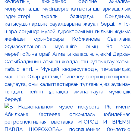
келбетінің ажырамас бөлігіне айналған
монументалды мүсіндерге қатысты шығармашылық
ізденістері туралы баяндады. Сондай-ақ
қатысушылардың сауалдарына жауап берді. 🔹Іс-
шара соңында музей директорының ғылыми жұмыс
жөніндегі орынбасары Кобжанова Светлана
Жумасултановна мүсіншіге оның 80 жас
мерейтойына орай Алматы қаласының әкімі Дархан
Сатыбалдының атынан жолданған құттықтау хатын
табыс етті. ▫️Мұндай кездесулердің тағылымдық
мәні зор. Олар ұлттық бейнелеу өнерінің шежіресін
сақтауға, оны қалыптастырған тұлғаның өз аузынан
тыңдап, кейінгі ұрпаққа аманаттауға мүмкіндік
береді.