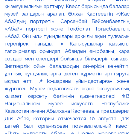
қызығушылығын арттыру. Квест барысында балалар
музей залдарын аралап, Әбілхан Қастеевтің «Жас
Абайдың портреті», Сәрсенбай Бейсенбаевтың
«Абай» портреті және Тоқболат Тоғысбаевтың
«Абай. Ойшыл» туындылары арқылы ақын тұлғасын
тереңірек таныды. 🔸Қатысушылар қызықты
тапсырмалар орындап, Абайдың өмірбаяны, қара
сөздері мен өлеңдері бойынша білімдерін сынады.
Зияткерлік ойын балалардың ой-өрісін кеңейтіп,
ұлттық құндылықтарға деген құрметін арттыруға
ықпал етті. 📌Іс-шараны ұйымдастырған және
жүргізген: Музей педагогикасы және экскурсиялық
қызмет көрсету бөлімінің қызметкерлері ⚜️В
Национальном музее искусств Республики
Казахстан имени Абылхана Кастеева, в преддверии
Дня Абая, который отмечается 10 августа, для
детей был организован познавательный квест
«Путь мудрости Абая». 🔹Целью мероприятия