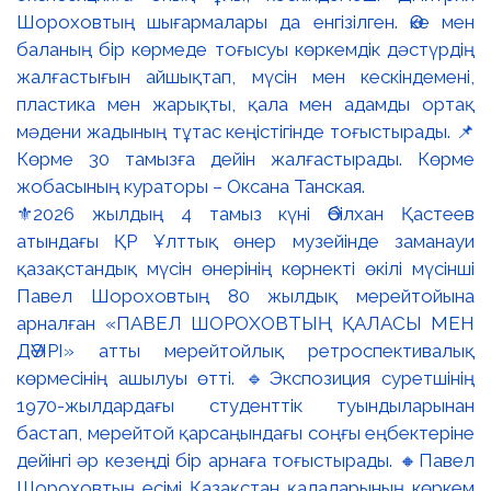
⚜️2026 жылдың 4 тамыз күні Әбілхан Қастеев
атындағы ҚР Ұлттық өнер музейінде заманауи
қазақстандық мүсін өнерінің көрнекті өкілі мүсінші
Павел Шороховтың 80 жылдық мерейтойына
арналған «ПАВЕЛ ШОРОХОВТЫҢ ҚАЛАСЫ МЕН
ДӘУІРІ» атты мерейтойлық ретроспективалық
көрмесінің ашылуы өтті. 🔹Экспозиция суретшінің
1970-жылдардағы студенттік туындыларынан
бастап, мерейтой қарсаңындағы соңғы еңбектеріне
дейінгі әр кезеңді бір арнаға тоғыстырады. 🔸Павел
Шороховтың есімі Қазақстан қалаларының көркем