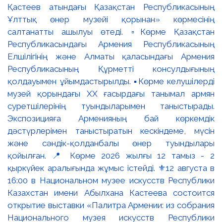
Қастеев атындағы Қазақстан Республикасының
Ұлттық өнер музейі қорынан» көрмесінің
салтанатты ашылуы өтеді. ▫️Көрме Қазақстан
Республикасындағы Армения Республикасының
Елшілігінің және Алматы қаласындағы Армения
Республикасының Құрметті консулдығының
қолдауымен ұйымдастырылды. ▪️Көрме келушілерді
музей қорындағы ХХ ғасырдағы танымал армян
суретшілерінің туындыларымен таныстырады.
Экспозицияға Арменияның бай көркемдік
дәстүрлерімен таныстыратын кескіндеме, мүсін
және сәндік-қолданбалы өнер туындылары
қойылған. 📍 Көрме 2026 жылғы 12 тамыз - 2
қыркүйек аралығында жұмыс істейді. ⚜️12 августа в
16:00 в Национальном музее искусств Республики
Казахстан имени Абылхана Кастеева состоится
открытие выставки «Палитра Армении: из собрания
Национального музея искусств Республики