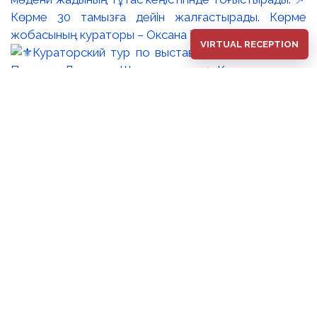
Көрме 30 тамызға дейін жалғастырады. Көрме
жобасының кураторы – Оксана Танская.
VIRTUAL RECEPTION