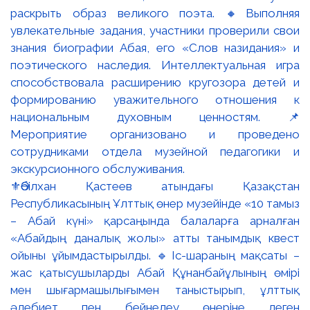
⚜️Әбілхан Қастеев атындағы Қазақстан
Республикасының Ұлттық өнер музейінде «10 тамыз
– Абай күні» қарсаңында балаларға арналған
«Абайдың даналық жолы» атты танымдық квест
ойыны ұйымдастырылды. 🔹Іс-шараның мақсаты –
жас қатысушыларды Абай Құнанбайұлының өмірі
мен шығармашылығымен таныстырып, ұлттық
әдебиет пен бейнелеу өнеріне деген