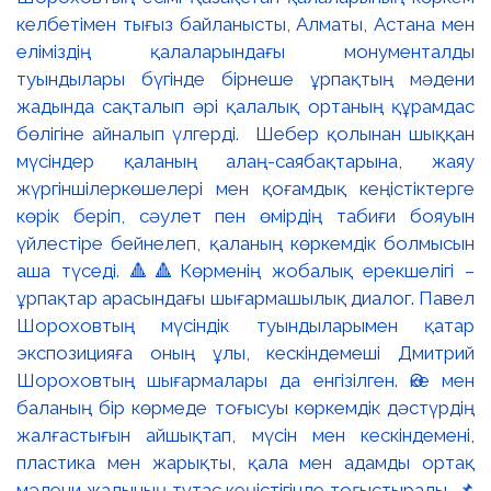
келбетімен тығыз байланысты, Алматы, Астана мен
еліміздің қалаларындағы монументалды
туындылары бүгінде бірнеше ұрпақтың мәдени
жадында сақталып әрі қалалық ортаның құрамдас
бөлігіне айналып үлгерді. Шебер қолынан шыққан
мүсіндер қаланың алаң-саябақтарына, жаяу
жүргіншілеркөшелері мен қоғамдық кеңістіктерге
көрік беріп, сәулет пен өмірдің табиғи бояуын
үйлестіре бейнелеп, қаланың көркемдік болмысын
аша түседі. 🔺🔺Көрменің жобалық ерекшелігі –
ұрпақтар арасындағы шығармашылық диалог. Павел
Шороховтың мүсіндік туындыларымен қатар
экспозицияға оның ұлы, кескіндемеші Дмитрий
Шороховтың шығармалары да енгізілген. Әке мен
баланың бір көрмеде тоғысуы көркемдік дәстүрдің
жалғастығын айшықтап, мүсін мен кескіндемені,
пластика мен жарықты, қала мен адамды ортақ
мәдени жадының тұтас кеңістігінде тоғыстырады. 📌