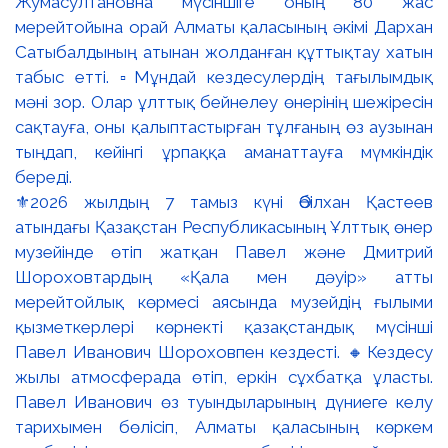
⚜️2026 жылдың 7 тамыз күні Әбілхан Қастеев
атындағы Қазақстан Республикасының Ұлттық өнер
музейінде өтіп жатқан Павел және Дмитрий
Шороховтардың «Қала мен дәуір» атты
мерейтойлық көрмесі аясында музейдің ғылыми
қызметкерлері көрнекті қазақстандық мүсінші
Павел Иванович Шороховпен кездесті. 🔸Кездесу
жылы атмосферада өтіп, еркін сұхбатқа ұласты.
Павел Иванович өз туындыларының дүниеге келу
тарихымен бөлісіп, Алматы қаласының көркем