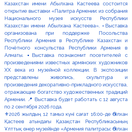
⚜️2026 жылдың 12 тамыз күні сағат 16:00-де Әбілхан
Қастеев атындағы Қазақстан Республикасының
Ұлттық өнер музейінде «Армения палитрасы: Әбілхан