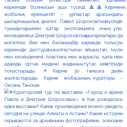
көркемдік болмысын аша түседі. 🔺🔺Көрменің
жобалық ерекшелігі – ұрпақтар арасындағы
шығармашылық диалог. Павел Шороховтың мүсіндік
туындыларымен қатар экспозицияға оның ұлы,
кескіндемеші Дмитрий Шороховтың шығармалары да
енгізілген. Әке мен баланың бір көрмеде тоғысуы
көркемдік дәстүрдің жалғастығын айшықтап, мүсін
мен кескіндемені, пластика мен жарықты, қала мен
адамды ортақ мәдени жадының тұтас кеңістігінде
тоғыстырады. 📌Көрме 30 тамызға дейін
жалғастырады. Көрме жобасының кураторы –
Оксана Танская.