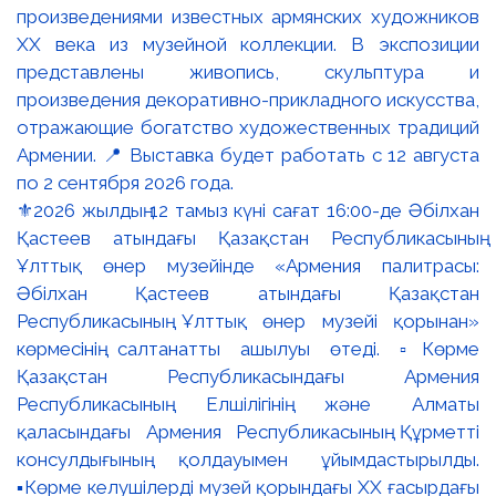
⚜️2026 жылдың 12 тамыз күні сағат 16:00-де Әбілхан
Қастеев атындағы Қазақстан Республикасының
Ұлттық өнер музейінде «Армения палитрасы:
Әбілхан Қастеев атындағы Қазақстан
Республикасының Ұлттық өнер музейі қорынан»
көрмесінің салтанатты ашылуы өтеді. ▫️Көрме
Қазақстан Республикасындағы Армения
Республикасының Елшілігінің және Алматы
қаласындағы Армения Республикасының Құрметті
консулдығының қолдауымен ұйымдастырылды.
▪️Көрме келушілерді музей қорындағы ХХ ғасырдағы