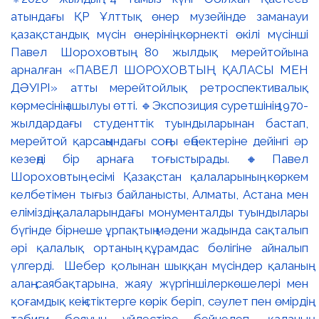
атындағы ҚР Ұлттық өнер музейінде заманауи
қазақстандық мүсін өнерінің көрнекті өкілі мүсінші
Павел Шороховтың 80 жылдық мерейтойына
арналған «ПАВЕЛ ШОРОХОВТЫҢ ҚАЛАСЫ МЕН
ДӘУІРІ» атты мерейтойлық ретроспективалық
көрмесінің ашылуы өтті. 🔹Экспозиция суретшінің 1970-
жылдардағы студенттік туындыларынан бастап,
мерейтой қарсаңындағы соңғы еңбектеріне дейінгі әр
кезеңді бір арнаға тоғыстырады. 🔸Павел
Шороховтың есімі Қазақстан қалаларының көркем
келбетімен тығыз байланысты, Алматы, Астана мен
еліміздің қалаларындағы монументалды туындылары
бүгінде бірнеше ұрпақтың мәдени жадында сақталып
әрі қалалық ортаның құрамдас бөлігіне айналып
үлгерді. Шебер қолынан шыққан мүсіндер қаланың
алаң-саябақтарына, жаяу жүргіншілеркөшелері мен
қоғамдық кеңістіктерге көрік беріп, сәулет пен өмірдің
табиғи бояуын үйлестіре бейнелеп, қаланың