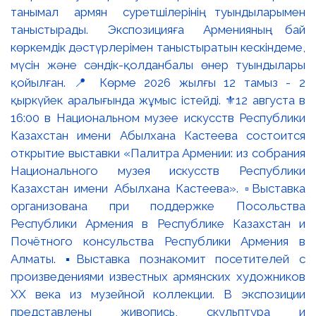
танымал армян суретшілерінің туындыларымен
таныстырады. Экспозицияға Арменияның бай
көркемдік дәстүрлерімен таныстыратын кескіндеме,
мүсін және сәндік-қолданбалы өнер туындылары
қойылған. 📍 Көрме 2026 жылғы 12 тамыз - 2
қыркүйек аралығында жұмыс істейді. ⚜️12 августа в
16:00 в Национальном музее искусств Республики
Казахстан имени Абылхана Кастеева состоится
открытие выставки «Палитра Армении: из собрания
Национального музея искусств Республики
Казахстан имени Абылхана Кастеева». ▫️Выставка
организована при поддержке Посольства
Республики Армения в Республике Казахстан и
Почётного консульства Республики Армения в
Алматы. ▪️Выставка познакомит посетителей с
произведениями известных армянских художников
XX века из музейной коллекции. В экспозиции
представлены живопись, скульптура и