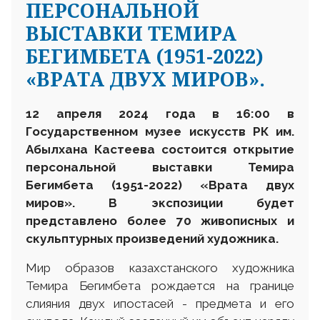
ПЕРСОНАЛЬНОЙ
ВЫСТАВКИ ТЕМИРА
БЕГИМБЕТА (1951-2022)
«ВРАТА ДВУХ МИРОВ».
12
апрел
я 202
4
года в 16
:
00 в
Государственном музее искусств РК им.
Абылхана Кастеева состоится открытие
персональной выставки
Темира
Бегимбета (1951-2022) «Врата двух
миров». В экспозиции
будет
представлено более
70
живописных
и
скульптурных
произведений художника.
Мир образов казахстанского художника
Темира Бегимбета рождается на границе
слияния двух ипостасей - предмета и его