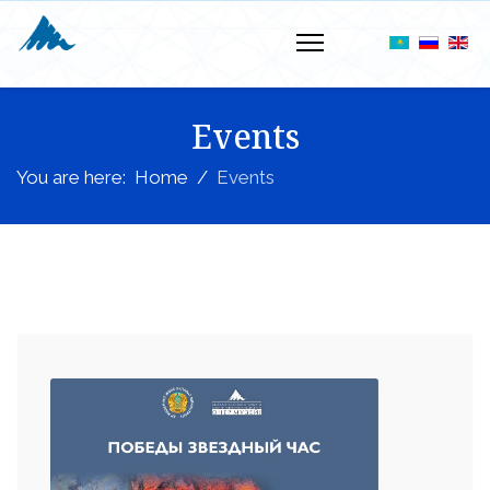
Events
You are here:
Home
Events