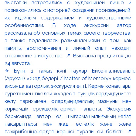
⚜️ Бүгін, 1 тамыз күні Гаухар Бисенғалиеваның
(Арухан) «Жад бедері / Matter of Memory» көрмесі
аясында авторлық экскурсия өтті. Көрме қонақтары
суретшімен тікелей жүздесіп, туындылардың дүниеге
келу тарихымен, олардың идеялық мазмұны мен
көркемдік ерекшеліктерімен танысты. Экскурсия
барысында автор өз шығармашылығының негізгі
тақырыптары мен жад, естелік және жеке
тәжірибенің өнердегі көрінісі туралы ой бөлісті. 📍