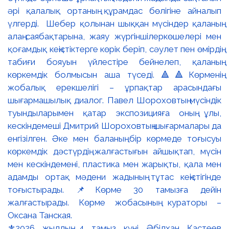
⚜️2026 жылдың 4 тамыз күні Әбілхан Қастеев