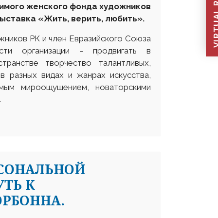
VIRTUAL REC
имого
женского фонда художников
ыставка
«Жить, верить
,
любить»
.
жников РК и член Евразийского Союза
сти организации – продвигать в
анстве творчество талантливых,
в разных видах и жанрах искусства,
имым мироощущением, новаторскими
.
РСОНАЛЬНОЙ
УТЬ К
ОРБОННА.