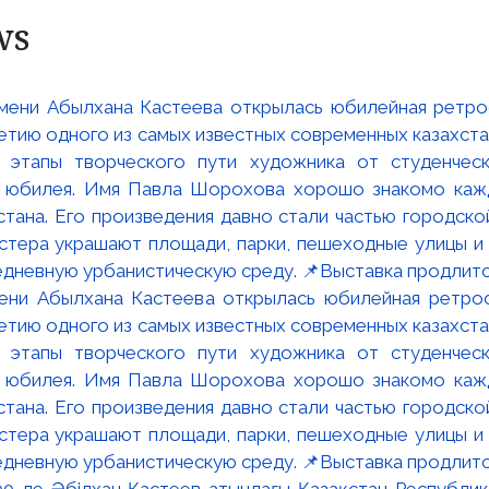
ws
мени Абылхана Кастеева открылась юбилейная ретр
ю одного из самых известных современных казахста
 этапы творческого пути художника от студенческ
и юбилея. Имя Павла Шорохова хорошо знакомо кажд
стана. Его произведения давно стали частью городско
астера украшают площади, парки, пешеходные улицы и
едневную урбанистическую среду. 📌Выставка продлится