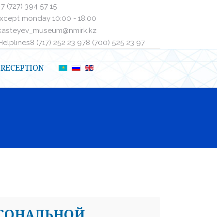
+7 (727) 394 57 15
xcept monday 10:00 - 18:00
kasteyev_museum@nmirk.kz
elplinesㅤ8 (717) 252 23 97ㅤㅤ8 (700) 525 23 97
RECEPTION
РСОНАЛЬНОЙ