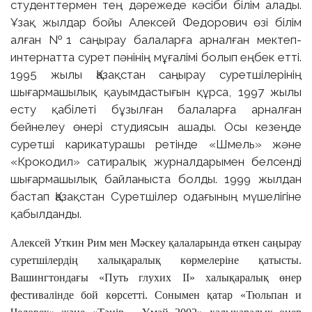
студенттермен тең дәрежеде кәсіби білім алады.
Ұзақ жылдар бойы Алексей Федорович өзі білім
алған №1 саңырау балаларға арналған мектеп-
интернатта сурет пәнінің мұғалімі болып еңбек етті.
1995 жылы Қазақстан саңырау суретшілерінің
шығармашылық қауымдастығын құрса, 1997 жылы
есту қабілеті бұзылған балаларға арналған
бейнелеу өнері студиясын ашады. Осы кезеңде
суретші карикатурашы ретінде «Шмель» және
«Крокодил» сатиралық журналдарымен белсенді
шығармашылық байланыста болды. 1999 жылдан
бастап Қазақстан Суретшілер одағының мүшелігіне
қабылданды.
Алексей Уткин Рим мен Мәскеу қалаларында өткен саңырау
суретшілердің халықаралық көрмелеріне қатысты.
Вашингтондағы «Путь глухих II» халықаралық өнер
фестивалінде бой көрсетті. Сонымен қатар «Тюльпан и