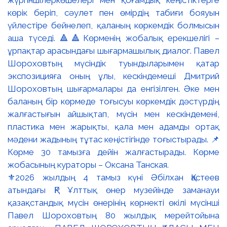
⚜️2026 жылдың 4 тамыз күні Әбілхан Қастеев
атындағы ҚР Ұлттық өнер музейінде заманауи
қазақстандық мүсін өнерінің көрнекті өкілі мүсінші
Павел Шороховтың 80 жылдық мерейтойына