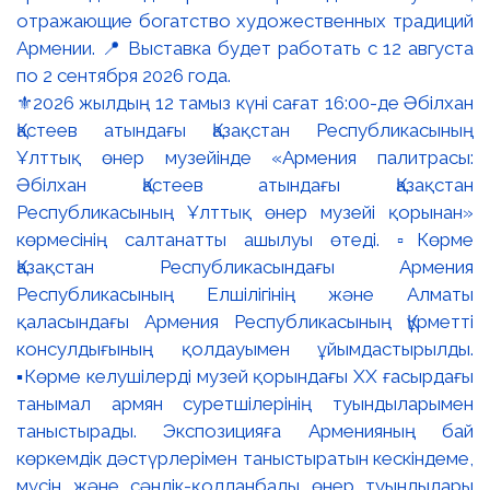
⚜️2026 жылдың 12 тамыз күні сағат 16:00-де Әбілхан
Қастеев атындағы Қазақстан Республикасының
Ұлттық өнер музейінде «Армения палитрасы:
Әбілхан Қастеев атындағы Қазақстан
Республикасының Ұлттық өнер музейі қорынан»
көрмесінің салтанатты ашылуы өтеді. ▫️Көрме
Қазақстан Республикасындағы Армения
Республикасының Елшілігінің және Алматы
қаласындағы Армения Республикасының Құрметті
консулдығының қолдауымен ұйымдастырылды.
▪️Көрме келушілерді музей қорындағы ХХ ғасырдағы
танымал армян суретшілерінің туындыларымен
таныстырады. Экспозицияға Арменияның бай
көркемдік дәстүрлерімен таныстыратын кескіндеме,
мүсін және сәндік-қолданбалы өнер туындылары