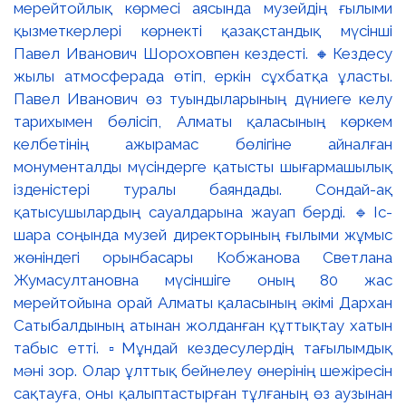
мерейтойлық көрмесі аясында музейдің ғылыми
қызметкерлері көрнекті қазақстандық мүсінші
Павел Иванович Шороховпен кездесті. 🔸Кездесу
жылы атмосферада өтіп, еркін сұхбатқа ұласты.
Павел Иванович өз туындыларының дүниеге келу
тарихымен бөлісіп, Алматы қаласының көркем
келбетінің ажырамас бөлігіне айналған
монументалды мүсіндерге қатысты шығармашылық
ізденістері туралы баяндады. Сондай-ақ
қатысушылардың сауалдарына жауап берді. 🔹Іс-
шара соңында музей директорының ғылыми жұмыс
жөніндегі орынбасары Кобжанова Светлана
Жумасултановна мүсіншіге оның 80 жас
мерейтойына орай Алматы қаласының әкімі Дархан
Сатыбалдының атынан жолданған құттықтау хатын
табыс етті. ▫️Мұндай кездесулердің тағылымдық
мәні зор. Олар ұлттық бейнелеу өнерінің шежіресін
сақтауға, оны қалыптастырған тұлғаның өз аузынан