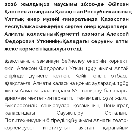
2026 жылдың 12 маусымы 16:00-де Әбілхан
Қастеев атындағы Қазақстан Республикасының
Ұлттық өнер музейі ғимаратында Қазақстан
Республикасының еңбек сіңірген өнер қайраткері,
Алматы қаласының Құрметті азаматы Алексей
Федорович Уткиннің «Қаладағы серуен» атты
жеке көрмесінің ашылуы өтеді.
Қазақстанның заманауи бейнелеу өнерінің көрнекті
өкілі Алексей Федорович Уткин 1947 жылы Алтай
өңірінде дүниеге келген. Кейін оның отбасы
Қазақстанға, Алматы қаласына қоныс аударады. 1969
жылы Алматы қаласындағы №1 саңырау балаларға
арналған мектеп-интернатты тәмамдап, 1974 жылы
Бүкілресейлік саңыраулар қоғамының Ленинград
қаласындағы Сауықтыру Орталығы
Политехникумын бітіреді. 1985 жылы Алматы театр-
көркемсурет институтын аяқтап, қарапайым