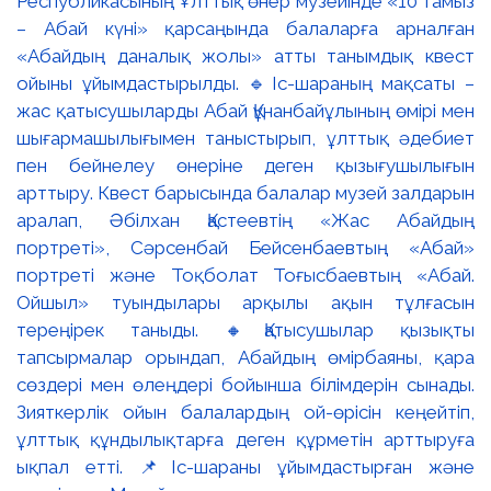
Республикасының Ұлттық өнер музейінде «10 тамыз
– Абай күні» қарсаңында балаларға арналған
«Абайдың даналық жолы» атты танымдық квест
ойыны ұйымдастырылды. 🔹Іс-шараның мақсаты –
жас қатысушыларды Абай Құнанбайұлының өмірі мен
шығармашылығымен таныстырып, ұлттық әдебиет
пен бейнелеу өнеріне деген қызығушылығын
арттыру. Квест барысында балалар музей залдарын
аралап, Әбілхан Қастеевтің «Жас Абайдың
портреті», Сәрсенбай Бейсенбаевтың «Абай»
портреті және Тоқболат Тоғысбаевтың «Абай.
Ойшыл» туындылары арқылы ақын тұлғасын
тереңірек таныды. 🔸Қатысушылар қызықты
тапсырмалар орындап, Абайдың өмірбаяны, қара
сөздері мен өлеңдері бойынша білімдерін сынады.
Зияткерлік ойын балалардың ой-өрісін кеңейтіп,
ұлттық құндылықтарға деген құрметін арттыруға
ықпал етті. 📌Іс-шараны ұйымдастырған және