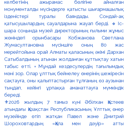
⚜️2026 жылдың 7 тамыз күні Әбілхан Қастеев
атындағы Қазақстан Республикасының Ұлттық өнер
музейінде өтіп жатқан Павел және Дмитрий
Шороховтардың «Қала мен дәуір» атты