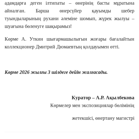
адамдарға деген ілтипаты – өнерінің басты мұратына
айналған. Барша өнерсүйер қауымды шебер
туындыларының рухани әлеміне шомып, жүрек жылуы –
шуағына бөленуге шақырамыз!
Көрме А. Уткин шығармашылығын жоғары бағалайтын
коллекционер Дмитрий Дюмаевтың қолдауымен өтті.
Көрме 2026 жылғы 3 шілдеге дейін жалғасады.
Куратор –
А.Р. Ақылбекова
Көрмелер мен экспозициялар бөлімінің
жетекшісі, өнертану магистрі