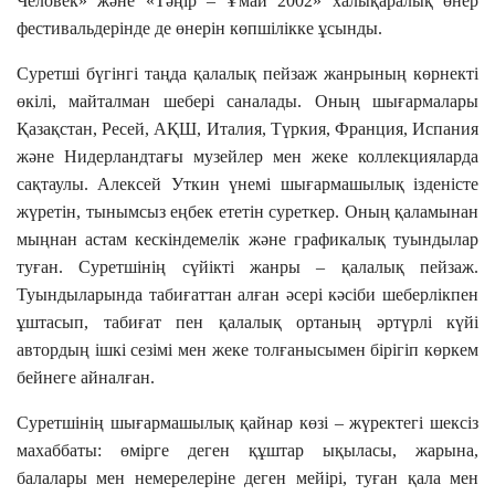
Человек» және «Тәңір – Ұмай 2002» халықаралық өнер
фестивальдерінде де өнерін көпшілікке ұсынды.
Суретші бүгінгі таңда қалалық пейзаж жанрының көрнекті
өкілі, майталман шебері саналады. Оның шығармалары
Қазақстан, Ресей, АҚШ, Италия, Түркия, Франция, Испания
және Нидерландтағы музейлер мен жеке коллекцияларда
сақтаулы. Алексей Уткин үнемі шығармашылық ізденісте
жүретін, тынымсыз еңбек ететін суреткер. Оның қаламынан
мыңнан астам кескіндемелік және графикалық туындылар
туған. Суретшінің сүйікті жанры – қалалық пейзаж.
Туындыларында табиғаттан алған әсері кәсіби шеберлікпен
ұштасып, табиғат пен қалалық ортаның әртүрлі күйі
автордың ішкі сезімі мен жеке толғанысымен бірігіп көркем
бейнеге айналған.
Суретшінің шығармашылық қайнар көзі – жүректегі шексіз
махаббаты: өмірге деген құштар ықыласы, жарына,
балалары мен немерелеріне деген мейірі, туған қала мен