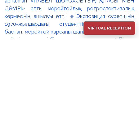
арналған «ПАВЕЛ ШОРОХОВТЫҢ ҚАЛАСЫ МЕН
ДӘУІРІ» атты мерейтойлық ретроспективалық
көрмесінің ашылуы өтті. 🔹Экспозиция суретшінің
1970-жылдардағы студенттік туындыларынан
VIRTUAL RECEPTION
бастап, мерейтой қарсаңындағы соңғы еңбектеріне
дейінгі әр кезеңді бір арнаға тоғыстырады. 🔸Павел
Шороховтың есімі Қазақстан қалаларының көркем
келбетімен тығыз байланысты, Алматы, Астана мен
еліміздің қалаларындағы монументалды
туындылары бүгінде бірнеше ұрпақтың мәдени
жадында сақталып әрі қалалық ортаның құрамдас
бөлігіне айналып үлгерді. Шебер қолынан шыққан
мүсіндер қаланың алаң-саябақтарына, жаяу
жүргіншілеркөшелері мен қоғамдық кеңістіктерге
көрік беріп, сәулет пен өмірдің табиғи бояуын
үйлестіре бейнелеп, қаланың көркемдік болмысын
аша түседі. 🔺🔺Көрменің жобалық ерекшелігі –
ұрпақтар арасындағы шығармашылық диалог. Павел