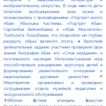
⚜️Әбілхан Қастеев атындағы Қазақстан