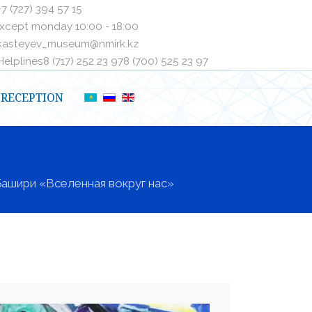
+7 (727) 394 57 15
xcept monday 10:00 - 18:00
kasteyev_museum@nmirk.kz
elplinesㅤ8 (717) 252 23 97ㅤㅤ8 (700) 525 23 97
RECEPTION
Башири «Вселенная вокруг нас»