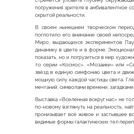
стремится уловить глубину окружающе
погружения зрителя в амбивалентное с
скрытой реальности.
В своем нынешнем творческом период
поглотило его внимание своей непосре
Миро, выдающихся экспериментов Пау
динамику в цвете и в форме. Эмоциона
показать, но и погрузиться в мир худо
то серии «Космос», «Мозаики» или «С
звёзд в единую симфонию цвета и движ
мощную силу каждой частицы света. Гля
мечтаний, символами времени, загадкам
Выставка «Вселенная вокруг нас» не то
по-новому взглянуть на реальность, най
пронизывает всё живое и застывшее во
видимые формы галактических тел переп