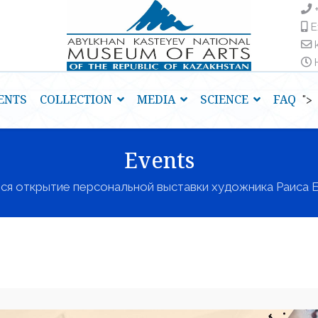
E
H
ENTS
COLLECTION
MEDIA
SCIENCE
FAQ
">
Events
ся открытие персональной выставки художника Раиса 