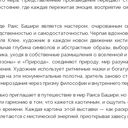
го мира. Представленные произведения передают с
остояние, где каждая пережитая эмоция, восприятие с
е Раис Башири является мастером, очарованным си
дственностью и самодостаточностью. Черпая вдохно
ля Клее, художник в каждом новом движении кисти 
льная глубина символов и абстрактные образы, выб
жника, уходя в собственные размышления о вселенной и
езоны» и «Природа», соединяют природу, мир разума
ения. Художник использует ритмичные мазки и богату
дя на эти монументальные полотна, зритель заново с
и мироздания через призму философии и внутреннего пе
лько приглашает в путешествие в мир Раиса Башири, но
ти гармонию в том, что кажется хаотичным, и ощутить
 времени. Каждая картина этой выставки — как раскры
летаются с мистической энергией, приоткрывая завесу