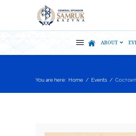
ABOUT
EV
You are here:
Home
Events
Cостоит