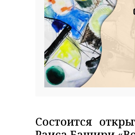
Cостоится откр
Раиса Башири «Вс