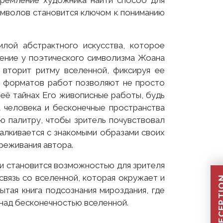
тремление художника найти способ для
имволов становится ключом к пониманию
лой абстрактного искусства, которое
вение у поэтического символизма Жоана
вторит ритму вселенной, фиксируя ее
ор форматов работ позволяют не просто
 её тайнах Его живописные работы, будь
 человека и бесконечные пространства
ю палитру, чтобы зритель почувствовал
талкивается с знакомыми образами своих
реживания автора.
 и становится возможностью для зрителя
 связь со вселенной, которая окружает и
тая книга подсознания мироздания, где
 над бесконечностью вселенной.