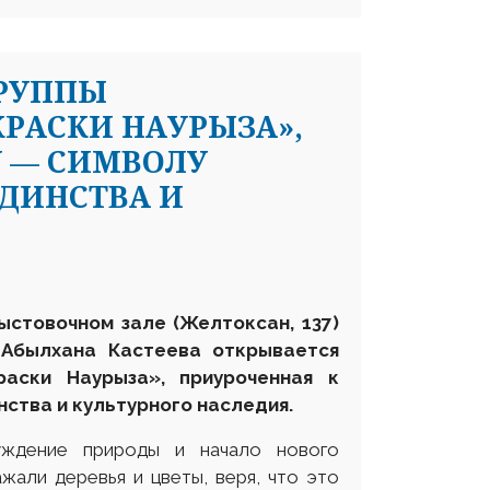
ГРУППЫ
РАСКИ НАУРЫЗА»,
 — СИМВОЛУ
ЕДИНСТВА И
ыстовочном зале (Желтоксан, 137)
и Абылхана Кастеева
открывается
аски Наурыза»
,
приуроченн
ая к
нства и культурного наследия.
уждение природы и начало нового
ажали деревья и цветы, веря, что это