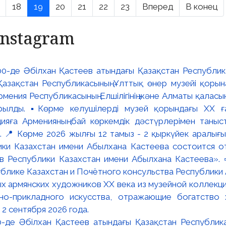
18
19
20
21
22
23
Вперед
В конец
Instagram
:00-де Әбілхан Қастеев атындағы Қазақстан Республик