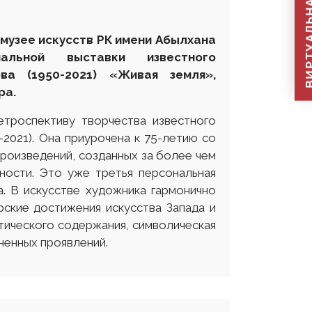
ВИРТУАЛЬНАЯ П
 музее искусств
РК
имени Абылхана
альной выставки известного
пова
(1950-2021)
«Живая земля»,
ра.
троспективу творчества известного
2021). Она приурочена к 75-летию со
роизведений, созданных за более чем
ности. Это уже третья персональная
а. В искусстве художника гармонично
рские достижения искусства Запада и
тического содержания, символическая
жизненных проявлений.