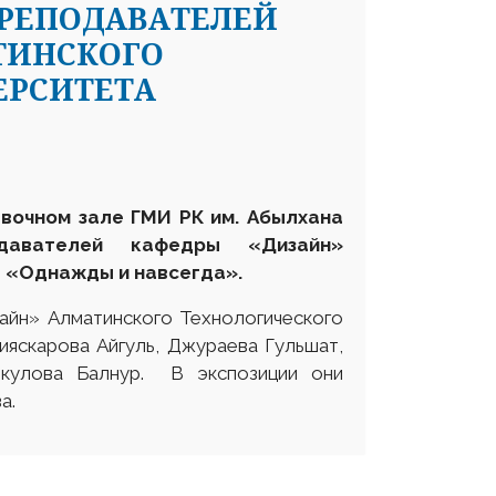
ПРЕПОДАВАТЕЛЕЙ
ТИНСКОГО
ЕРСИТЕТА
авочном зале ГМИ РК им. Абылхана
давателей кафедры «Дизайн»
а
«Однажды и навсегда».
айн» Алматинского Технологического
ияскарова Айгуль, Джураева Гульшат,
ткулова Балнур. В экспозиции они
а.