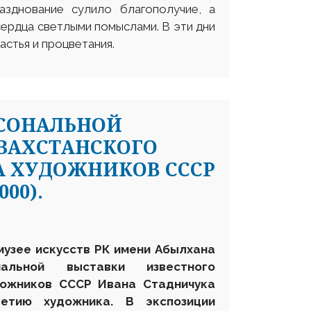
зднование сулило благополучие, а
сердца светлыми помыслами. В эти дни
астья и процветания.
РСОНАЛЬНОЙ
ЗАХСТАНСКОГО
А ХУДОЖНИКОВ СССР
00).
музее искусств
РК
имени Абылхана
альной выставки известного
дожников СССР Ивана Стадничука
летию художника. В экспозиции