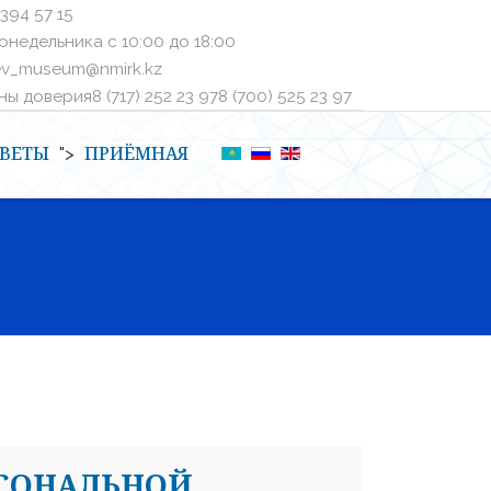
 394 57 15
онедельника с 10:00 до 18:00
ev_museum@nmirk.kz
 доверияㅤ8 (717) 252 23 97ㅤㅤ8 (700) 525 23 97
ВЕТЫ
ПРИЁМНАЯ
">
РСОНАЛЬНОЙ