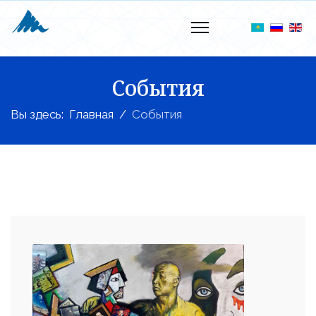
События
Вы здесь:
Главная
События