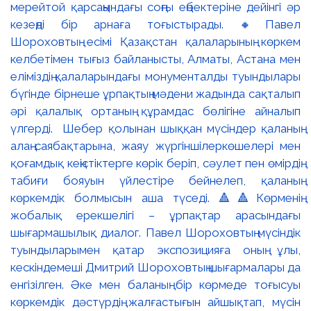
мерейтой қарсаңындағы соңғы еңбектеріне дейінгі әр
кезеңді бір арнаға тоғыстырады. 🔸Павел
Шороховтың есімі Қазақстан қалаларының көркем
келбетімен тығыз байланысты, Алматы, Астана мен
еліміздің қалаларындағы монументалды туындылары
бүгінде бірнеше ұрпақтың мәдени жадында сақталып
әрі қалалық ортаның құрамдас бөлігіне айналып
үлгерді. Шебер қолынан шыққан мүсіндер қаланың
алаң-саябақтарына, жаяу жүргіншілеркөшелері мен
қоғамдық кеңістіктерге көрік беріп, сәулет пен өмірдің
табиғи бояуын үйлестіре бейнелеп, қаланың
көркемдік болмысын аша түседі. 🔺🔺Көрменің
жобалық ерекшелігі – ұрпақтар арасындағы
шығармашылық диалог. Павел Шороховтың мүсіндік
туындыларымен қатар экспозицияға оның ұлы,
кескіндемеші Дмитрий Шороховтың шығармалары да
енгізілген. Әке мен баланың бір көрмеде тоғысуы
көркемдік дәстүрдің жалғастығын айшықтап, мүсін