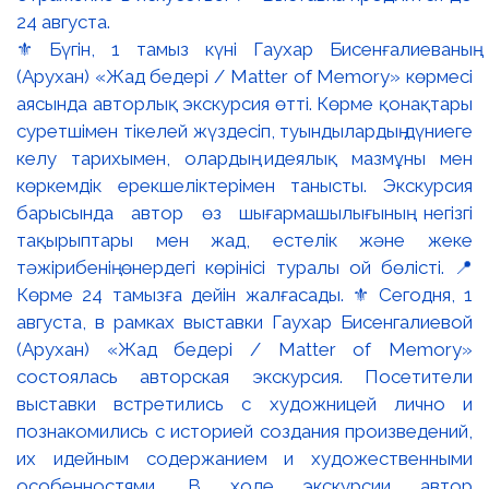
⚜️ Бүгін, 1 тамыз күні Гаухар Бисенғалиеваның
(Арухан) «Жад бедері / Matter of Memory» көрмесі
аясында авторлық экскурсия өтті. Көрме қонақтары
суретшімен тікелей жүздесіп, туындылардың дүниеге
келу тарихымен, олардың идеялық мазмұны мен
көркемдік ерекшеліктерімен танысты. Экскурсия
барысында автор өз шығармашылығының негізгі
тақырыптары мен жад, естелік және жеке
тәжірибенің өнердегі көрінісі туралы ой бөлісті. 📍
Көрме 24 тамызға дейін жалғасады. ⚜️ Сегодня, 1
августа, в рамках выставки Гаухар Бисенгалиевой
(Арухан) «Жад бедері / Matter of Memory»
состоялась авторская экскурсия. Посетители
выставки встретились с художницей лично и
познакомились с историей создания произведений,
их идейным содержанием и художественными
особенностями. В ходе экскурсии автор