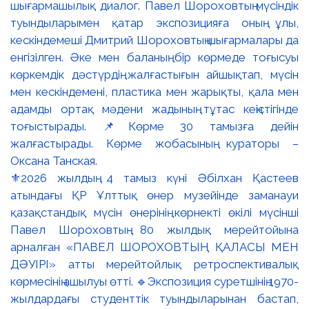
⚜️2026 жылдың 4 тамыз күні Әбілхан Қастеев
атындағы ҚР Ұлттық өнер музейінде заманауи
қазақстандық мүсін өнерінің көрнекті өкілі мүсінші
Павел Шороховтың 80 жылдық мерейтойына
арналған «ПАВЕЛ ШОРОХОВТЫҢ ҚАЛАСЫ МЕН
ДӘУІРІ» атты мерейтойлық ретроспективалық
көрмесінің ашылуы өтті. 🔹Экспозиция суретшінің 1970-
жылдардағы студенттік туындыларынан бастап,