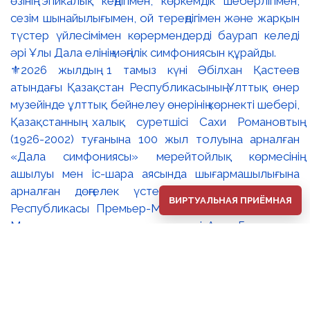
⚜️2026 жылдың 1 тамыз күні Әбілхан Қастеев
атындағы Қазақстан Республикасының Ұлттық өнер
музейінде ұлттық бейнелеу өнерінің көрнекті шебері,
Қазақстанның халық суретшісі Сахи Романовтың
(1926-2002) туғанына 100 жыл толуына арналған
«Дала симфониясы» мерейтойлық көрмесінің
ашылуы мен іс-шара аясында шығармашылығына
арналған дөңгелек үстел өтті. 🔹Қазақстан
ВИРТУАЛЬНАЯ ПРИЁМНАЯ
Республикасы Премьер-Министрінің орынбасары –
Мәдениет және ақпарат министрі Аида Ғалымқызы
Балаева Сахи Романовтың туғанына 100 жыл
толуына арналған «Дала симфониясы»
мерейтойлық көрмесінің ашылуына орай құттықтау
хатын жолдады. Құттықтау хатында Сахи