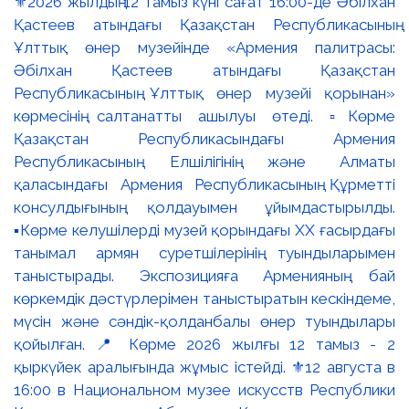
⚜️2026 жылдың 12 тамыз күні сағат 16:00-де Әбілхан
Қастеев атындағы Қазақстан Республикасының
Ұлттық өнер музейінде «Армения палитрасы:
Әбілхан Қастеев атындағы Қазақстан
Республикасының Ұлттық өнер музейі қорынан»
көрмесінің салтанатты ашылуы өтеді. ▫️Көрме
Қазақстан Республикасындағы Армения
Республикасының Елшілігінің және Алматы
қаласындағы Армения Республикасының Құрметті
консулдығының қолдауымен ұйымдастырылды.
▪️Көрме келушілерді музей қорындағы ХХ ғасырдағы
танымал армян суретшілерінің туындыларымен
таныстырады. Экспозицияға Арменияның бай
көркемдік дәстүрлерімен таныстыратын кескіндеме,
мүсін және сәндік-қолданбалы өнер туындылары
қойылған. 📍 Көрме 2026 жылғы 12 тамыз - 2
қыркүйек аралығында жұмыс істейді. ⚜️12 августа в
16:00 в Национальном музее искусств Республики