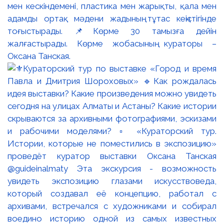
мен кескіндемені, пластика мен жарықты, қала мен
адамды ортақ мәдени жадының тұтас кеңістігінде
тоғыстырады. 📌Көрме 30 тамызға дейін
жалғастырады. Көрме жобасының кураторы –
Оксана Танская.