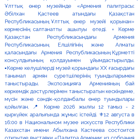
Ұлттық өнер музейінде «Армения палитрасы:
Әбілхан Қастеев атындағы Қазақстан
Республикасының Ұлттық өнер музейі қорынан»
көрмесінің салтанатты ашылуы өтеді. ▫️Көрме
Қазақстан Республикасындағы Армения
Республикасының Елшілігінің және Алматы
қаласындағы Армения Республикасының Құрметті
консулдығының қолдауымен ұйымдастырылды.
▪️Көрме келушілерді музей қорындағы ХХ ғасырдағы
танымал армян суретшілерінің туындыларымен
таныстырады. Экспозицияға Арменияның бай
көркемдік дәстүрлерімен таныстыратын кескіндеме,
мүсін және сәндік-қолданбалы өнер туындылары
қойылған. 📍 Көрме 2026 жылғы 12 тамыз - 2
қыркүйек аралығында жұмыс істейді. ⚜️12 августа в
16:00 в Национальном музее искусств Республики
Казахстан имени Абылхана Кастеева состоится
открытие выставки «Палитра Армении: из собрания