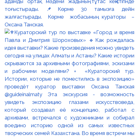
адамды ортақ мәдени жадының тұтас кеңістігінде
тоғыстырады. 📌Көрме 30 тамызға дейін
жалғастырады. Көрме жобасының кураторы –
Оксана Танская.