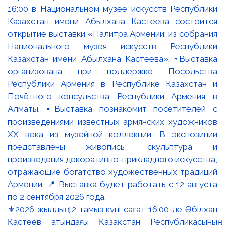
⚜️2026 жылдың 12 тамыз күні сағат 16:00-де Әбілхан
Қастеев атындағы Қазақстан Республикасының