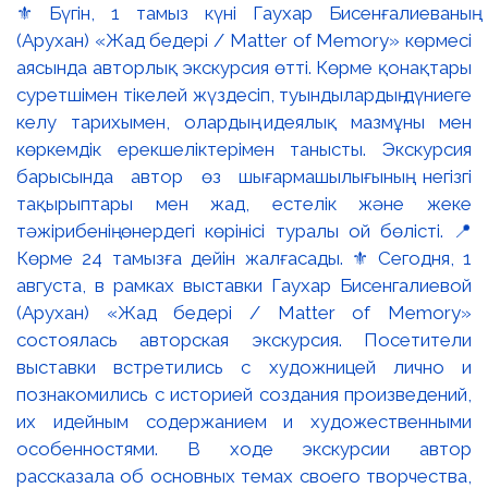
⚜️ Бүгін, 1 тамыз күні Гаухар Бисенғалиеваның
(Арухан) «Жад бедері / Matter of Memory» көрмесі
аясында авторлық экскурсия өтті. Көрме қонақтары
суретшімен тікелей жүздесіп, туындылардың дүниеге
келу тарихымен, олардың идеялық мазмұны мен
көркемдік ерекшеліктерімен танысты. Экскурсия
барысында автор өз шығармашылығының негізгі
тақырыптары мен жад, естелік және жеке
тәжірибенің өнердегі көрінісі туралы ой бөлісті. 📍
Көрме 24 тамызға дейін жалғасады. ⚜️ Сегодня, 1
августа, в рамках выставки Гаухар Бисенгалиевой
(Арухан) «Жад бедері / Matter of Memory»
состоялась авторская экскурсия. Посетители
выставки встретились с художницей лично и
познакомились с историей создания произведений,
их идейным содержанием и художественными
особенностями. В ходе экскурсии автор
рассказала об основных темах своего творчества,