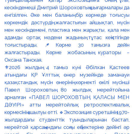
⚜️2026 жылдың 4 тамыз күні Әбілхан Қастеев
атындағы ҚР Ұлттық өнер музейінде заманауи
қазақстандық мүсін өнерінің көрнекті өкілі мүсінші
Павел Шороховтың 80 жылдық мерейтойына
арналған «ПАВЕЛ ШОРОХОВТЫҢ ҚАЛАСЫ МЕН
ДӘУІРІ» атты мерейтойлық ретроспективалық
көрмесінің ашылуы өтті. 🔹Экспозиция суретшінің 1970-
жылдардағы студенттік туындыларынан бастап,
мерейтой қарсаңындағы соңғы еңбектеріне дейінгі әр