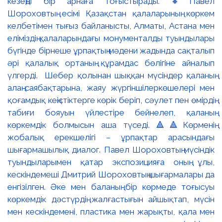
кезеңді бір арнаға тоғыстырады. 🔸Павел
Шороховтың есімі Қазақстан қалаларының көркем
келбетімен тығыз байланысты, Алматы, Астана мен
еліміздің қалаларындағы монументалды туындылары
бүгінде бірнеше ұрпақтың мәдени жадында сақталып
әрі қалалық ортаның құрамдас бөлігіне айналып
үлгерді. Шебер қолынан шыққан мүсіндер қаланың
алаң-саябақтарына, жаяу жүргіншілеркөшелері мен
қоғамдық кеңістіктерге көрік беріп, сәулет пен өмірдің
табиғи бояуын үйлестіре бейнелеп, қаланың
көркемдік болмысын аша түседі. 🔺🔺Көрменің
жобалық ерекшелігі – ұрпақтар арасындағы
шығармашылық диалог. Павел Шороховтың мүсіндік
туындыларымен қатар экспозицияға оның ұлы,
кескіндемеші Дмитрий Шороховтың шығармалары да
енгізілген. Әке мен баланың бір көрмеде тоғысуы
көркемдік дәстүрдің жалғастығын айшықтап, мүсін
мен кескіндемені, пластика мен жарықты, қала мен