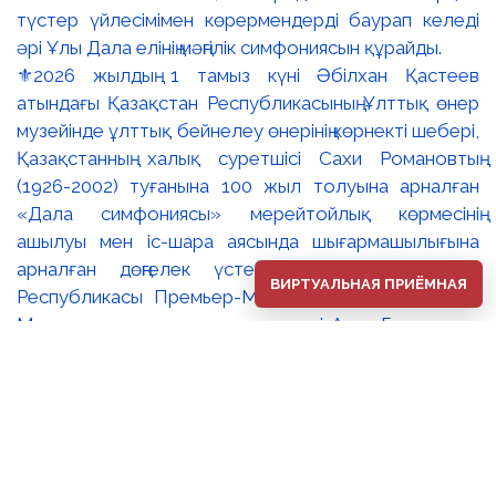
⚜️2026 жылдың 1 тамыз күні Әбілхан Қастеев
атындағы Қазақстан Республикасының Ұлттық өнер
музейінде ұлттық бейнелеу өнерінің көрнекті шебері,
Қазақстанның халық суретшісі Сахи Романовтың
(1926-2002) туғанына 100 жыл толуына арналған
«Дала симфониясы» мерейтойлық көрмесінің
ашылуы мен іс-шара аясында шығармашылығына
арналған дөңгелек үстел өтті. 🔹Қазақстан
ВИРТУАЛЬНАЯ ПРИЁМНАЯ
Республикасы Премьер-Министрінің орынбасары –
Мәдениет және ақпарат министрі Аида Ғалымқызы
Балаева Сахи Романовтың туғанына 100 жыл
толуына арналған «Дала симфониясы»
мерейтойлық көрмесінің ашылуына орай құттықтау
хатын жолдады. Құттықтау хатында Сахи
Романовтың қазақ бейнелеу өнерінде ұлттық
кескіндеме мен графиканың дамуына зор үлес қосқан