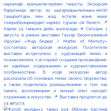
көркемдік ерекшеліктерімен танысты. Экскурсия
барысында автор өз шығармашылығының негізгі
тақырыптары мен жад, естелік және жеке
тәжірибенің өнердегі көрінісі туралы ой бөлісті. 📍
Көрме 24 тамызға дейін жалғасады. ⚜️ Сегодня, 1
августа, в рамках выставки Гаухар Бисенгалиевой
(Арухан) «Жад бедері / Matter of Memory»
состоялась авторская экскурсия. Посетители
выставки встретились с художницей лично и
познакомились с историей создания произведений,
их идейным содержанием и художественными
особенностями. В ходе экскурсии автор
рассказала об основных темах своего творчества,
а также поделилась размышлениями о том, как
память, воспоминания и личный опыт находят
отражение в искусстве. 📍 Выставка продлится до
24 августа.