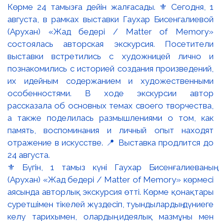
⚜️ Бүгін, 1 тамыз күні Гаухар Бисенғалиеваның
(Арухан) «Жад бедері / Matter of Memory» көрмесі
аясында авторлық экскурсия өтті. Көрме қонақтары
суретшімен тікелей жүздесіп, туындылардың дүниеге
келу тарихымен, олардың идеялық мазмұны мен