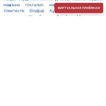
ВИРТУАЛЬНАЯ ПРИЁМНАЯ
⚜️2026 жылдың 1 тамыз күні Әбілхан Қастеев
атындағы Қазақстан Республикасының Ұлттық өнер
музейінде ұлттық бейнелеу өнерінің көрнекті шебері,