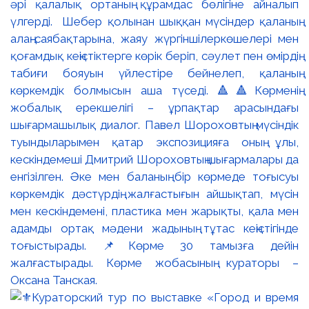
әрі қалалық ортаның құрамдас бөлігіне айналып
үлгерді. Шебер қолынан шыққан мүсіндер қаланың
алаң-саябақтарына, жаяу жүргіншілеркөшелері мен
қоғамдық кеңістіктерге көрік беріп, сәулет пен өмірдің
табиғи бояуын үйлестіре бейнелеп, қаланың
көркемдік болмысын аша түседі. 🔺🔺Көрменің
жобалық ерекшелігі – ұрпақтар арасындағы
шығармашылық диалог. Павел Шороховтың мүсіндік
туындыларымен қатар экспозицияға оның ұлы,
кескіндемеші Дмитрий Шороховтың шығармалары да
енгізілген. Әке мен баланың бір көрмеде тоғысуы
көркемдік дәстүрдің жалғастығын айшықтап, мүсін
мен кескіндемені, пластика мен жарықты, қала мен
адамды ортақ мәдени жадының тұтас кеңістігінде
тоғыстырады. 📌Көрме 30 тамызға дейін
жалғастырады. Көрме жобасының кураторы –
Оксана Танская.