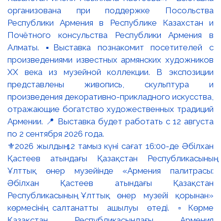
⚜️2026 жылдың 12 тамыз күні сағат 16:00-де Әбілхан
Қастеев атындағы Қазақстан Республикасының
Ұлттық өнер музейінде «Армения палитрасы:
Әбілхан Қастеев атындағы Қазақстан
Республикасының Ұлттық өнер музейі қорынан»
көрмесінің салтанатты ашылуы өтеді. ▫️Көрме
Қазақстан Республикасындағы Армения