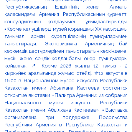
Республикасының Елшілігінің және Алматы
қаласындағы Армения Республикасының Құрметті
консулдығының қолдауымен ұйымдастырылды.
▪️Көрме келушілерді музей қорындағы ХХ ғасырдағы
танымал армян суретшілерінің туындыларымен
таныстырады. Экспозицияға Арменияның бай
көркемдік дәстүрлерімен таныстыратын кескіндеме,
мүсін және сәндік-қолданбалы өнер туындылары
қойылған. 📍 Көрме 2026 жылғы 12 тамыз - 2
қыркүйек аралығында жұмыс істейді. ⚜️12 августа в
16:00 в Национальном музее искусств Республики
Казахстан имени Абылхана Кастеева состоится
открытие выставки «Палитра Армении: из собрания
Национального музея искусств Республики
Казахстан имени Абылхана Кастеева». ▫️Выставка
организована при поддержке Посольства
Республики Армения в Республике Казахстан и