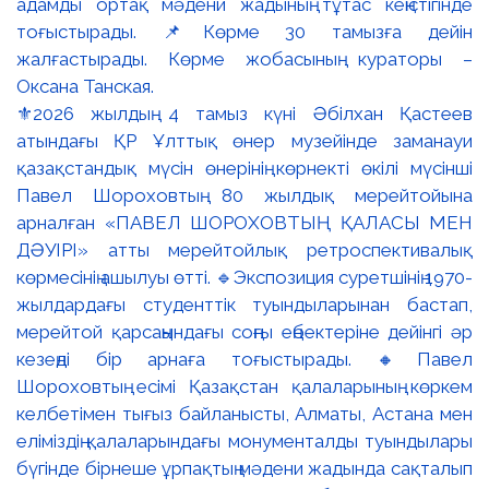
⚜️2026 жылдың 4 тамыз күні Әбілхан Қастеев
атындағы ҚР Ұлттық өнер музейінде заманауи
қазақстандық мүсін өнерінің көрнекті өкілі мүсінші
Павел Шороховтың 80 жылдық мерейтойына
арналған «ПАВЕЛ ШОРОХОВТЫҢ ҚАЛАСЫ МЕН
ДӘУІРІ» атты мерейтойлық ретроспективалық
көрмесінің ашылуы өтті. 🔹Экспозиция суретшінің 1970-
жылдардағы студенттік туындыларынан бастап,
мерейтой қарсаңындағы соңғы еңбектеріне дейінгі әр
кезеңді бір арнаға тоғыстырады. 🔸Павел
Шороховтың есімі Қазақстан қалаларының көркем
келбетімен тығыз байланысты, Алматы, Астана мен
еліміздің қалаларындағы монументалды туындылары
бүгінде бірнеше ұрпақтың мәдени жадында сақталып