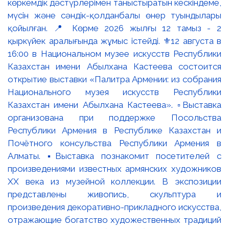
көркемдік дәстүрлерімен таныстыратын кескіндеме,
мүсін және сәндік-қолданбалы өнер туындылары
қойылған. 📍 Көрме 2026 жылғы 12 тамыз - 2
қыркүйек аралығында жұмыс істейді. ⚜️12 августа в
16:00 в Национальном музее искусств Республики
Казахстан имени Абылхана Кастеева состоится
открытие выставки «Палитра Армении: из собрания
Национального музея искусств Республики
Казахстан имени Абылхана Кастеева». ▫️Выставка
организована при поддержке Посольства
Республики Армения в Республике Казахстан и
Почётного консульства Республики Армения в
Алматы. ▪️Выставка познакомит посетителей с
произведениями известных армянских художников
XX века из музейной коллекции. В экспозиции
представлены живопись, скульптура и
произведения декоративно-прикладного искусства,
отражающие богатство художественных традиций