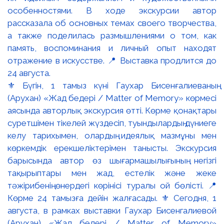
⚜️ Бүгін, 1 тамыз күні Гаухар Бисенғалиеваның
(Арухан) «Жад бедері / Matter of Memory» көрмесі
аясында авторлық экскурсия өтті. Көрме қонақтары
суретшімен тікелей жүздесіп, туындылардың дүниеге
келу тарихымен, олардың идеялық мазмұны мен
көркемдік ерекшеліктерімен танысты. Экскурсия
барысында автор өз шығармашылығының негізгі
тақырыптары мен жад, естелік және жеке
тәжірибенің өнердегі көрінісі туралы ой бөлісті. 📍
Көрме 24 тамызға дейін жалғасады. ⚜️ Сегодня, 1
августа, в рамках выставки Гаухар Бисенгалиевой
(Арухан) «Жад бедері / Matter of Memory»