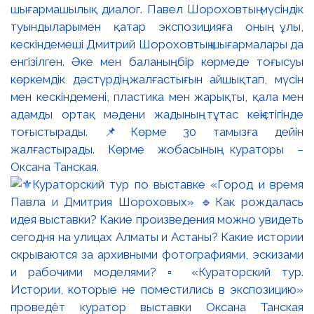
шығармашылық диалог. Павел Шороховтың мүсіндік
туындыларымен қатар экспозицияға оның ұлы,
кескіндемеші Дмитрий Шороховтың шығармалары да
енгізілген. Әке мен баланың бір көрмеде тоғысуы
көркемдік дәстүрдің жалғастығын айшықтап, мүсін
мен кескіндемені, пластика мен жарықты, қала мен
адамды ортақ мәдени жадының тұтас кеңістігінде
тоғыстырады. 📌Көрме 30 тамызға дейін
жалғастырады. Көрме жобасының кураторы –
Оксана Танская.