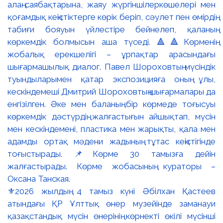
⚜️2026 жылдың 4 тамыз күні Әбілхан Қастеев
атындағы ҚР Ұлттық өнер музейінде заманауи
қазақстандық мүсін өнерінің көрнекті өкілі мүсінші