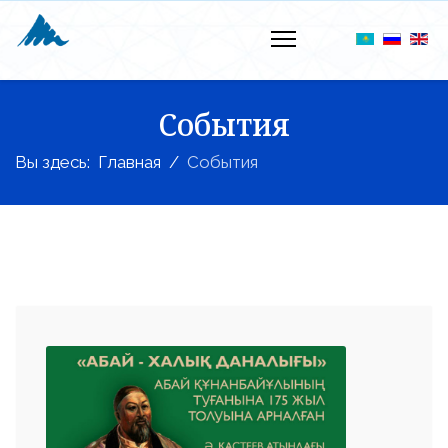
События
Вы здесь:
Главная
События