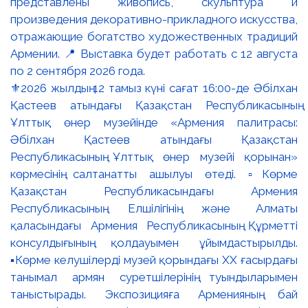
⚜️2026 жылдың 12 тамыз күні сағат 16:00-де Әбілхан
Қастеев атындағы Қазақстан Республикасының
Ұлттық өнер музейінде «Армения палитрасы:
Әбілхан Қастеев атындағы Қазақстан
Республикасының Ұлттық өнер музейі қорынан»
көрмесінің салтанатты ашылуы өтеді. ▫️Көрме
Қазақстан Республикасындағы Армения
Республикасының Елшілігінің және Алматы
қаласындағы Армения Республикасының Құрметті
консулдығының қолдауымен ұйымдастырылды.
▪️Көрме келушілерді музей қорындағы ХХ ғасырдағы
танымал армян суретшілерінің туындыларымен
таныстырады. Экспозицияға Арменияның бай