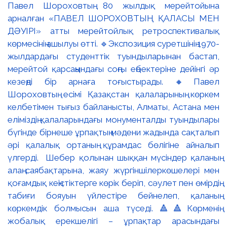
Павел Шороховтың 80 жылдық мерейтойына
арналған «ПАВЕЛ ШОРОХОВТЫҢ ҚАЛАСЫ МЕН
ДӘУІРІ» атты мерейтойлық ретроспективалық
көрмесінің ашылуы өтті. 🔹Экспозиция суретшінің 1970-
жылдардағы студенттік туындыларынан бастап,
мерейтой қарсаңындағы соңғы еңбектеріне дейінгі әр
кезеңді бір арнаға тоғыстырады. 🔸Павел
Шороховтың есімі Қазақстан қалаларының көркем
келбетімен тығыз байланысты, Алматы, Астана мен
еліміздің қалаларындағы монументалды туындылары
бүгінде бірнеше ұрпақтың мәдени жадында сақталып
әрі қалалық ортаның құрамдас бөлігіне айналып
үлгерді. Шебер қолынан шыққан мүсіндер қаланың
алаң-саябақтарына, жаяу жүргіншілеркөшелері мен
қоғамдық кеңістіктерге көрік беріп, сәулет пен өмірдің
табиғи бояуын үйлестіре бейнелеп, қаланың
көркемдік болмысын аша түседі. 🔺🔺Көрменің
жобалық ерекшелігі – ұрпақтар арасындағы