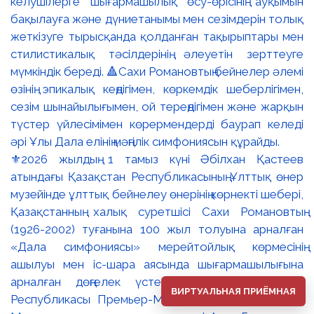
⚜️2026 жылдың 1 тамыз күні Әбілхан Қастеев
атындағы Қазақстан Республикасының Ұлттық өнер
музейінде ұлттық бейнелеу өнерінің көрнекті шебері,
Қазақстанның халық суретшісі Сахи Романовтың
(1926-2002) туғанына 100 жыл толуына арналған
«Дала симфониясы» мерейтойлық көрмесінің
ашылуы мен іс-шара аясында шығармашылығына
арналған дөңгелек үстел өтті. 🔹Қазақстан
ВИРТУАЛЬНАЯ ПРИЁМНАЯ
Республикасы Премьер-Министрінің орынбасары –