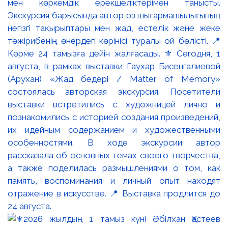
мен көркемдік ерекшеліктерімен танысты.
Экскурсия барысында автор өз шығармашылығының
негізгі тақырыптары мен жад, естелік және жеке
тәжірибенің өнердегі көрінісі туралы ой бөлісті. 📍
Көрме 24 тамызға дейін жалғасады. ⚜️ Сегодня, 1
августа, в рамках выставки Гаухар Бисенгалиевой
(Арухан) «Жад бедері / Matter of Memory»
состоялась авторская экскурсия. Посетители
выставки встретились с художницей лично и
познакомились с историей создания произведений,
их идейным содержанием и художественными
особенностями. В ходе экскурсии автор
рассказала об основных темах своего творчества,
а также поделилась размышлениями о том, как
память, воспоминания и личный опыт находят
отражение в искусстве. 📍 Выставка продлится до
24 августа.