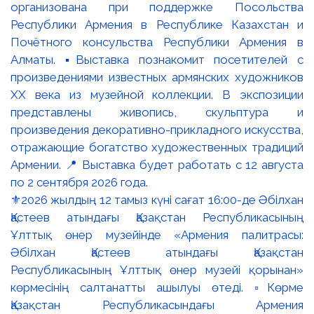
⚜️2026 жылдың 12 тамыз күні сағат 16:00-де Әбілхан
Қастеев атындағы Қазақстан Республикасының
Ұлттық өнер музейінде «Армения палитрасы:
Әбілхан Қастеев атындағы Қазақстан
Республикасының Ұлттық өнер музейі қорынан»
көрмесінің салтанатты ашылуы өтеді. ▫️Көрме
Қазақстан Республикасындағы Армения