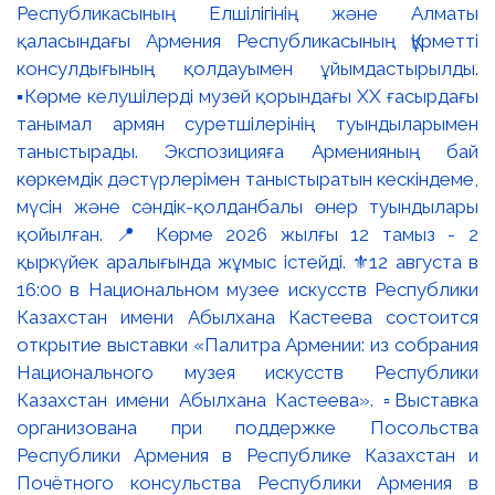
Республикасының Елшілігінің және Алматы
қаласындағы Армения Республикасының Құрметті
консулдығының қолдауымен ұйымдастырылды.
▪️Көрме келушілерді музей қорындағы ХХ ғасырдағы
танымал армян суретшілерінің туындыларымен
таныстырады. Экспозицияға Арменияның бай
көркемдік дәстүрлерімен таныстыратын кескіндеме,
мүсін және сәндік-қолданбалы өнер туындылары
қойылған. 📍 Көрме 2026 жылғы 12 тамыз - 2
қыркүйек аралығында жұмыс істейді. ⚜️12 августа в
16:00 в Национальном музее искусств Республики
Казахстан имени Абылхана Кастеева состоится
открытие выставки «Палитра Армении: из собрания
Национального музея искусств Республики
Казахстан имени Абылхана Кастеева». ▫️Выставка
организована при поддержке Посольства
Республики Армения в Республике Казахстан и
Почётного консульства Республики Армения в