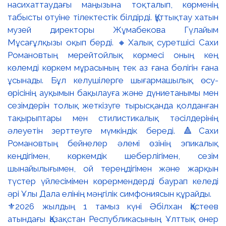
⚜️2026 жылдың 1 тамыз күні Әбілхан Қастеев
атындағы Қазақстан Республикасының Ұлттық өнер