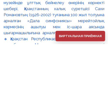
музейінде ұлттық бейнелеу өнерінің көрнекті
шебері, Қазақстанның халық суретшісі Сахи
Романовтың (1926-2002) туғанына 100 жыл толуына
арналған «Дала симфониясы» мерейтойлық
көрмесінің ашылуы мен іс-шара аясында
шығармашылығына арналған дөңгелек үстел өтті.
ВИРТУАЛЬНАЯ ПРИЁМНАЯ
🔹Қазақстан Республикасы Премьер-Министрінің
орынбасары – Мәдениет және ақпарат министрі
Аида Ғалымқызы Балаева Сахи Романовтың
туғанына 100 жыл толуына арналған «Дала
симфониясы» мерейтойлық көрмесінің ашылуына
орай құттықтау хатын жолдады. Құттықтау хатында
Сахи Романовтың қазақ бейнелеу өнерінде ұлттық
кескіндеме мен графиканың дамуына зор үлес
қосқан дара суретші екенін атап өтті. Сонымен
қатар көрменің суретшінің бай шығармашылық
мұрасын жаңаша зерделеп, кейінгі ұрпаққа
насихаттаудағы маңызына тоқталып, көрменің