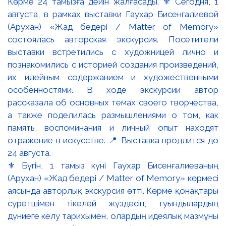
⚜️ Бүгін, 1 тамыз күні Гаухар Бисенғалиеваның
(Арухан) «Жад бедері / Matter of Memory» көрмесі
аясында авторлық экскурсия өтті. Көрме қонақтары
суретшімен тікелей жүздесіп, туындылардың
дүниеге келу тарихымен, олардың идеялық мазмұны