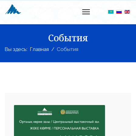
События
Вы здесь:
Главная
События