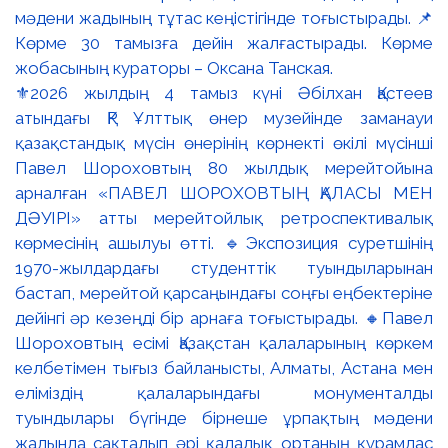
⚜️2026 жылдың 4 тамыз күні Әбілхан Қастеев
атындағы ҚР Ұлттық өнер музейінде заманауи
қазақстандық мүсін өнерінің көрнекті өкілі мүсінші
Павел Шороховтың 80 жылдық мерейтойына
арналған «ПАВЕЛ ШОРОХОВТЫҢ ҚАЛАСЫ МЕН
ДӘУІРІ» атты мерейтойлық ретроспективалық
көрмесінің ашылуы өтті. 🔹Экспозиция суретшінің
1970-жылдардағы студенттік туындыларынан
бастап, мерейтой қарсаңындағы соңғы еңбектеріне
дейінгі әр кезеңді бір арнаға тоғыстырады. 🔸Павел
Шороховтың есімі Қазақстан қалаларының көркем
келбетімен тығыз байланысты, Алматы, Астана мен
еліміздің қалаларындағы монументалды
туындылары бүгінде бірнеше ұрпақтың мәдени
жадында сақталып әрі қалалық ортаның құрамдас