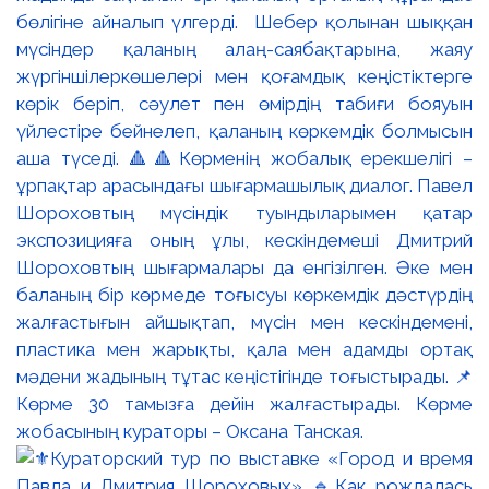
бөлігіне айналып үлгерді. Шебер қолынан шыққан
мүсіндер қаланың алаң-саябақтарына, жаяу
жүргіншілеркөшелері мен қоғамдық кеңістіктерге
көрік беріп, сәулет пен өмірдің табиғи бояуын
үйлестіре бейнелеп, қаланың көркемдік болмысын
аша түседі. 🔺🔺Көрменің жобалық ерекшелігі –
ұрпақтар арасындағы шығармашылық диалог. Павел
Шороховтың мүсіндік туындыларымен қатар
экспозицияға оның ұлы, кескіндемеші Дмитрий
Шороховтың шығармалары да енгізілген. Әке мен
баланың бір көрмеде тоғысуы көркемдік дәстүрдің
жалғастығын айшықтап, мүсін мен кескіндемені,
пластика мен жарықты, қала мен адамды ортақ
мәдени жадының тұтас кеңістігінде тоғыстырады. 📌
Көрме 30 тамызға дейін жалғастырады. Көрме
жобасының кураторы – Оксана Танская.