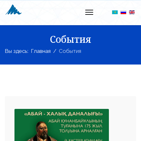
События
Вы здесь:
Главная
События