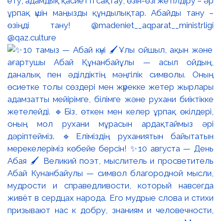
ету, адамдық қасиетті сақтау, өзін-өзі жетілдіру – әр
ұрпақ үшін маңызды құндылықтар. Абайды тану –
өзіңді тану! @madeniet__aqparat__ministrligi
@qaz.culture