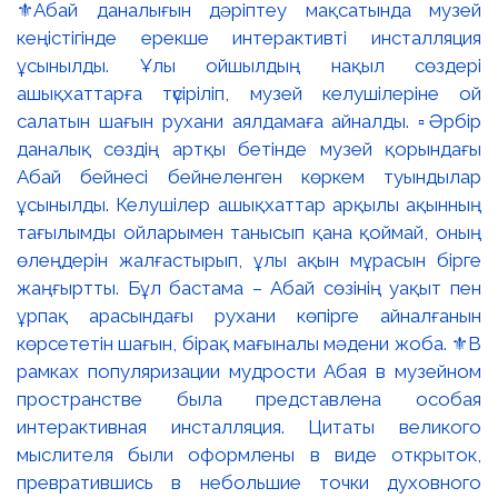
⚜️Абай даналығын дәріптеу мақсатында музей
кеңістігінде ерекше интерактивті инсталляция
ұсынылды. Ұлы ойшылдың нақыл сөздері
ашықхаттарға түсіріліп, музей келушілеріне ой
салатын шағын рухани аялдамаға айналды. ▫️Әрбір
даналық сөздің артқы бетінде музей қорындағы
Абай бейнесі бейнеленген көркем туындылар
ұсынылды. Келушілер ашықхаттар арқылы ақынның
тағылымды ойларымен танысып қана қоймай, оның
өлеңдерін жалғастырып, ұлы ақын мұрасын бірге
жаңғыртты. Бұл бастама – Абай сөзінің уақыт пен
ұрпақ арасындағы рухани көпірге айналғанын
көрсететін шағын, бірақ мағыналы мәдени жоба. ⚜️В
рамках популяризации мудрости Абая в музейном
пространстве была представлена особая
интерактивная инсталляция. Цитаты великого
мыслителя были оформлены в виде открыток,
превратившись в небольшие точки духовного