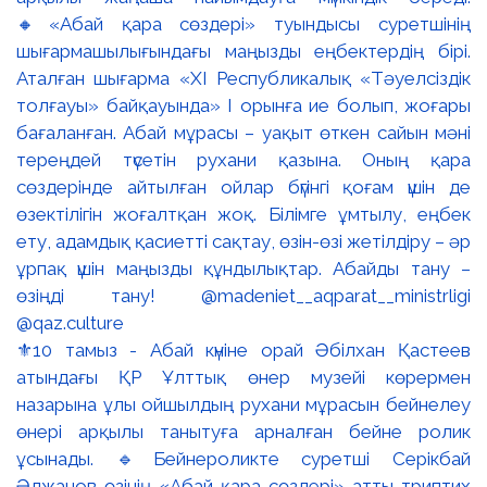
⚜️10 тамыз - Абай күніне орай Әбілхан Қастеев
атындағы ҚР Ұлттық өнер музейі көрермен
назарына ұлы ойшылдың рухани мұрасын бейнелеу
өнері арқылы танытуға арналған бейне ролик
ұсынады. 🔹Бейнероликте суретші Серікбай
Әлжанов өзінің «Абай қара сөздері» атты триптих