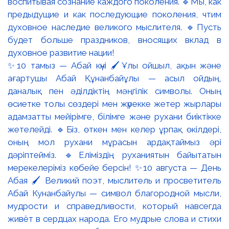
✨10 тамыз — Абай күні 🖌️Ұлы ойшыл, ақын және
ағартушы Абай Құнанбайұлы — асыл ойдың,
даналық пен әділдіктің мәңгілік символы. Оның
өсиетке толы сөздері мен жүрекке жетер жырлары
адамзатты мейірімге, білімге және рухани биіктікке
жетелейді. 🔹Біз, өткен мен келер ұрпақ өкілдері,
оның мол рухани мұрасын ардақтаймыз әрі
дәріптейміз. 🔹Еліміздің руханиятын байытатын
мерекелеріміз көбейе берсін! ✨10 августа — День
Абая 🖌️ Великий поэт, мыслитель и просветитель
Абай Кунанбайулы — символ благородной мысли,
мудрости и справедливости, который навсегда
живёт в сердцах народа. Его мудрые слова и стихи