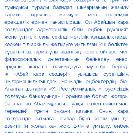
туындысы туралы баяндап, шығарманың жазылу
тарихы, идеялық мазмұны мен көркемдік
ерекшеліктерімен таныстырады. Ол Абайдың қара
сөздеріндегі адамгершілік, білім, еңбек, руханият
және ұлттық сана секілді мәңгілік құндылықтарды
көркем тіл арқылы жеткізуге ұмтылған. Үш бөліктен
тұратын шығарма ұлы ақынның терең ойлары мен
философиялық дүниетанымын бейнелеу өнері
арқылы жаңаша пайымдауға мүмкіндік береді.
🔸«Абай қара сөздері» туындысы суретшінің
шығармашылығындағы маңызды еңбектердің бірі.
Аталған шығарма «XI Республикалық «Тәуелсіздік
толғауы» байқауында» І орынға ие болып, жоғары
бағаланған. Абай мұрасы – уақыт өткен сайын мәні
тереңдей түсетін рухани қазына. Оның қара
сөздерінде айтылған ойлар бүгінгі қоғам үшін де
өзектілігін жоғалтқан жоқ. Білімге ұмтылу, еңбек