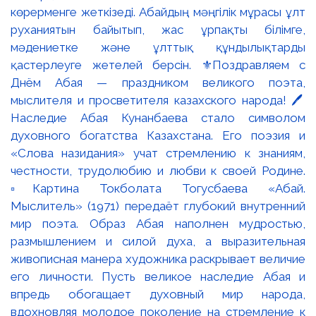
көрерменге жеткізеді. Абайдың мәңгілік мұрасы ұлт
руханиятын байытып, жас ұрпақты білімге,
мәдениетке және ұлттық құндылықтарды
қастерлеуге жетелей берсін. ⚜️Поздравляем с
Днём Абая — праздником великого поэта,
мыслителя и просветителя казахского народа! 🖊️
Наследие Абая Кунанбаева стало символом
духовного богатства Казахстана. Его поэзия и
«Слова назидания» учат стремлению к знаниям,
честности, трудолюбию и любви к своей Родине.
▫️Картина Токболата Тогусбаева «Абай.
Мыслитель» (1971) передаёт глубокий внутренний
мир поэта. Образ Абая наполнен мудростью,
размышлением и силой духа, а выразительная
живописная манера художника раскрывает величие
его личности. Пусть великое наследие Абая и
впредь обогащает духовный мир народа,
вдохновляя молодое поколение на стремление к