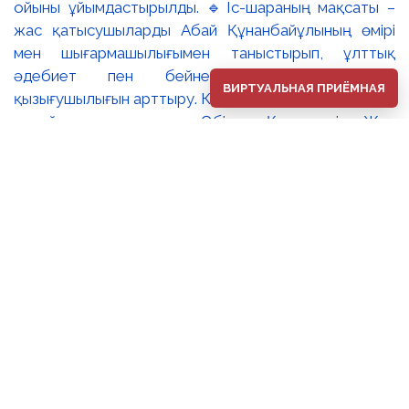
ойыны ұйымдастырылды. 🔹Іс-шараның мақсаты –
жас қатысушыларды Абай Құнанбайұлының өмірі
мен шығармашылығымен таныстырып, ұлттық
әдебиет пен бейнелеу өнеріне деген
ВИРТУАЛЬНАЯ ПРИЁМНАЯ
қызығушылығын арттыру. Квест барысында балалар
музей залдарын аралап, Әбілхан Қастеевтің «Жас
Абайдың портреті», Сәрсенбай Бейсенбаевтың
«Абай» портреті және Тоқболат Тоғысбаевтың
«Абай. Ойшыл» туындылары арқылы ақын тұлғасын
тереңірек таныды. 🔸Қатысушылар қызықты
тапсырмалар орындап, Абайдың өмірбаяны, қара
сөздері мен өлеңдері бойынша білімдерін сынады.
Зияткерлік ойын балалардың ой-өрісін кеңейтіп,
ұлттық құндылықтарға деген құрметін арттыруға
ықпал етті. 📌Іс-шараны ұйымдастырған және
жүргізген: Музей педагогикасы және экскурсиялық
қызмет көрсету бөлімінің қызметкерлері ⚜️В
Национальном музее искусств Республики