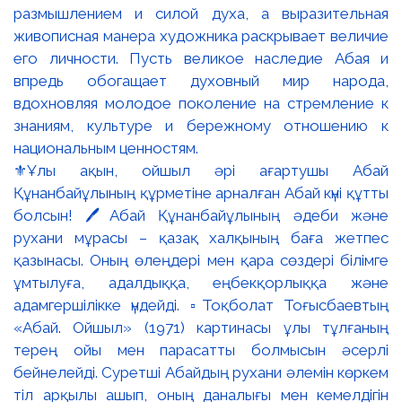
⚜️Ұлы ақын, ойшыл әрі ағартушы Абай
Құнанбайұлының құрметіне арналған Абай күні құтты
болсын! 🖊️Абай Құнанбайұлының әдеби және
рухани мұрасы – қазақ халқының баға жетпес
қазынасы. Оның өлеңдері мен қара сөздері білімге
ұмтылуға, адалдыққа, еңбекқорлыққа және
адамгершілікке үндейді. ▫️Тоқболат Тоғысбаевтың
«Абай. Ойшыл» (1971) картинасы ұлы тұлғаның
терең ойы мен парасатты болмысын әсерлі
бейнелейді. Суретші Абайдың рухани әлемін көркем
тіл арқылы ашып, оның даналығы мен кемелдігін