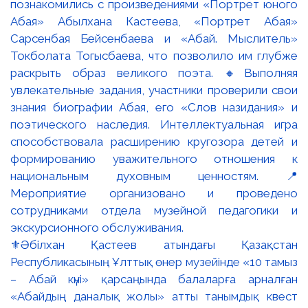
⚜️Әбілхан Қастеев атындағы Қазақстан
Республикасының Ұлттық өнер музейінде «10 тамыз
– Абай күні» қарсаңында балаларға арналған
«Абайдың даналық жолы» атты танымдық квест