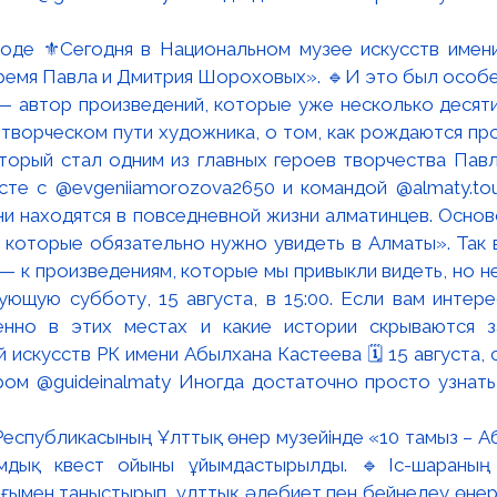
роде ⚜️Сегодня в Национальном музее искусств имен
время Павла и Дмитрия Шороховых». 🔹И это был особен
 автор произведений, которые уже несколько десяти
 творческом пути художника, о том, как рождаются про
оторый стал одним из главных героев творчества Па
есте с @evgeniiamorozova2650 и командой @almaty.tou
ни находятся в повседневной жизни алматинцев. Осно
 которые обязательно нужно увидеть в Алматы». Так 
 — к произведениям, которые мы привыкли видеть, но н
ющую субботу, 15 августа, в 15:00. Если вам интере
енно в этих местах и какие истории скрываются з
й искусств РК имени Абылхана Кастеева 🗓 15 августа,
ом @guideinalmaty Иногда достаточно просто узнат