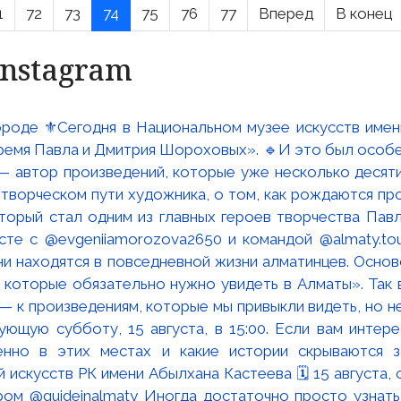
1
72
73
74
75
76
77
Вперед
В конец
Instagram