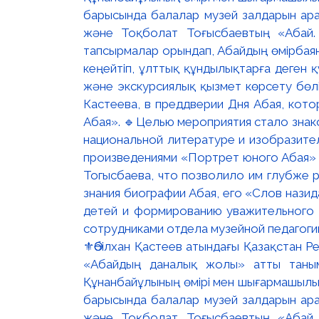
⚜️Әбілхан Қастеев атындағы Қазақстан 
«Абайдың даналық жолы» атты таны
Құнанбайұлының өмірі мен шығармашылы
барысында балалар музей залдарын ара
және Тоқболат Тоғысбаевтың «Абай.