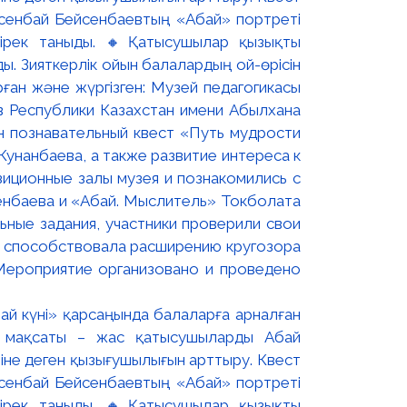
ай күні» қарсаңында балаларға арналған
 мақсаты – жас қатысушыларды Абай
не деген қызығушылығын арттыру. Квест
рсенбай Бейсенбаевтың «Абай» портреті
ірек таныды. 🔸Қатысушылар қызықты