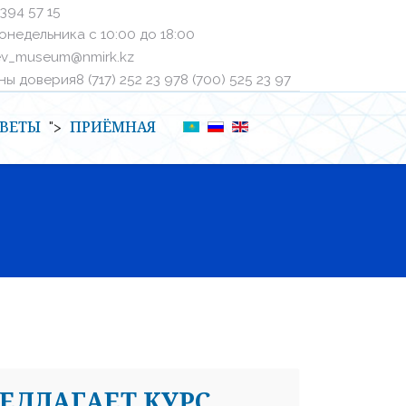
 394 57 15
онедельника с 10:00 до 18:00
ev_museum@nmirk.kz
 доверияㅤ8 (717) 252 23 97ㅤㅤ8 (700) 525 23 97
ВЕТЫ
ПРИЁМНАЯ
">
РЕДЛАГАЕТ КУРС