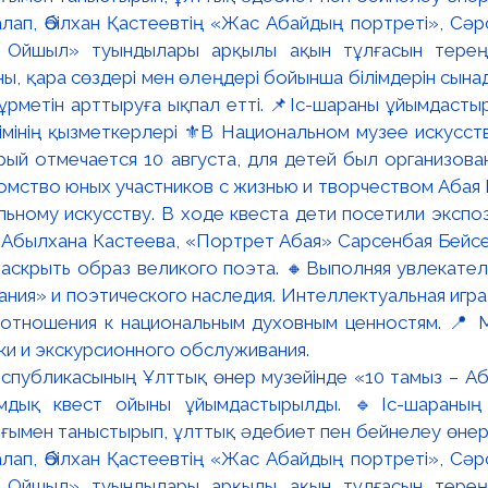
Республикасының Ұлттық өнер музейінде «10 тамыз – Аб
мдық квест ойыны ұйымдастырылды. 🔹Іс-шараның
ғымен таныстырып, ұлттық әдебиет пен бейнелеу өнері
лап, Әбілхан Қастеевтің «Жас Абайдың портреті», Сә
 Ойшыл» туындылары арқылы ақын тұлғасын терең