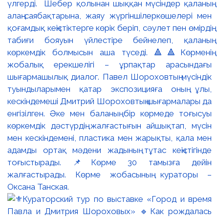
үлгерді. Шебер қолынан шыққан мүсіндер қаланың
алаң-саябақтарына, жаяу жүргіншілеркөшелері мен
қоғамдық кеңістіктерге көрік беріп, сәулет пен өмірдің
табиғи бояуын үйлестіре бейнелеп, қаланың
көркемдік болмысын аша түседі. 🔺🔺Көрменің
жобалық ерекшелігі – ұрпақтар арасындағы
шығармашылық диалог. Павел Шороховтың мүсіндік
туындыларымен қатар экспозицияға оның ұлы,
кескіндемеші Дмитрий Шороховтың шығармалары да
енгізілген. Әке мен баланың бір көрмеде тоғысуы
көркемдік дәстүрдің жалғастығын айшықтап, мүсін
мен кескіндемені, пластика мен жарықты, қала мен
адамды ортақ мәдени жадының тұтас кеңістігінде
тоғыстырады. 📌Көрме 30 тамызға дейін
жалғастырады. Көрме жобасының кураторы –
Оксана Танская.