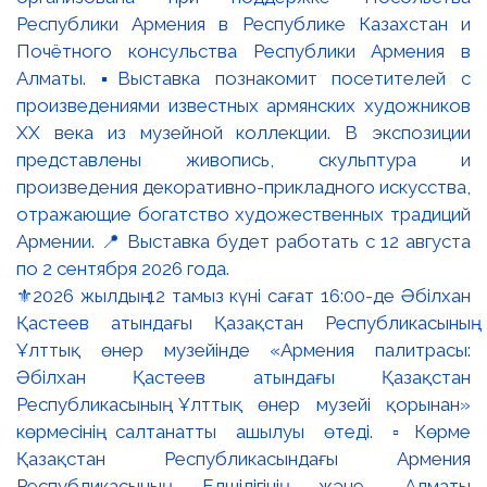
⚜️2026 жылдың 12 тамыз күні сағат 16:00-де Әбілхан
Қастеев атындағы Қазақстан Республикасының
Ұлттық өнер музейінде «Армения палитрасы:
Әбілхан Қастеев атындағы Қазақстан
Республикасының Ұлттық өнер музейі қорынан»
көрмесінің салтанатты ашылуы өтеді. ▫️Көрме
Қазақстан Республикасындағы Армения
Республикасының Елшілігінің және Алматы