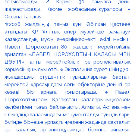
⚜️2026 жылдың 4 тамыз күні Әбілхан Қастеев
атындағы ҚР Ұлттық өнер музейінде заманауи
қазақстандық мүсін өнерінің көрнекті өкілі мүсінші
Павел Шороховтың 80 жылдық мерейтойына
арналған «ПАВЕЛ ШОРОХОВТЫҢ ҚАЛАСЫ МЕН
ДӘУІРІ» атты мерейтойлық ретроспективалық
көрмесінің ашылуы өтті. 🔹Экспозиция суретшінің 1970-
жылдардағы студенттік туындыларынан бастап,
мерейтой қарсаңындағы соңғы еңбектеріне дейінгі әр
кезеңді бір арнаға тоғыстырады. 🔸Павел
Шороховтың есімі Қазақстан қалаларының көркем
келбетімен тығыз байланысты, Алматы, Астана мен
еліміздің қалаларындағы монументалды туындылары
бүгінде бірнеше ұрпақтың мәдени жадында сақталып
әрі қалалық ортаның құрамдас бөлігіне айналып