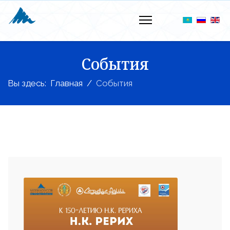
События
Вы здесь:
Главная
События