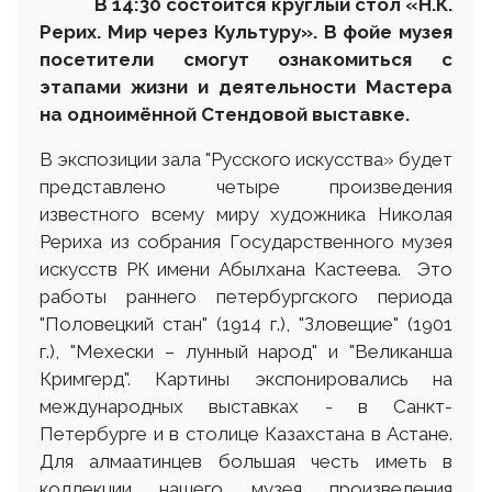
В 14
:30 состоится круглый стол «Н.К.
Рерих. Мир через Культуру». В фойе музея
посетители смогут ознакомиться с
этапами жизни и деятельности Мастера
на одноимённой Стендовой выставке.
В экспозиции зала "Русского искусства» будет
представлено четыре произведения
известного всему миру художника Николая
Рериха из собрания Государственного музея
искусств РК имени Абылхана Кастеева. Это
работы раннего петербургского периода
"Половецкий стан" (1914 г.), "Зловещие" (1901
г.), "Мехески – лунный народ" и "Великанша
Кримгерд". Картины экспонировались на
международных выставках - в Санкт-
Петербурге и в столице Казахстана в Астане.
Для алмаатинцев большая честь иметь в
коллекции нашего музея произведения