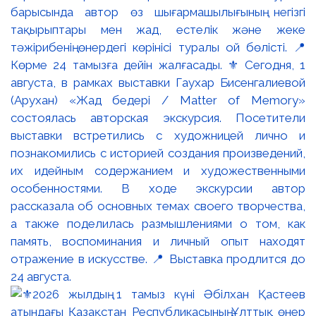
барысында автор өз шығармашылығының негізгі
тақырыптары мен жад, естелік және жеке
тәжірибенің өнердегі көрінісі туралы ой бөлісті. 📍
Көрме 24 тамызға дейін жалғасады. ⚜️ Сегодня, 1
августа, в рамках выставки Гаухар Бисенгалиевой
(Арухан) «Жад бедері / Matter of Memory»
состоялась авторская экскурсия. Посетители
выставки встретились с художницей лично и
познакомились с историей создания произведений,
их идейным содержанием и художественными
особенностями. В ходе экскурсии автор
рассказала об основных темах своего творчества,
а также поделилась размышлениями о том, как
память, воспоминания и личный опыт находят
отражение в искусстве. 📍 Выставка продлится до
24 августа.