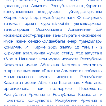
қаласындағы Армения Республикасының Құрметті
консулдығының қолдауымен ұйымдастырылды.
▪️Көрме келушілерді музей қорындағы ХХ ғасырдағы
танымал армян суретшілерінің туындыларымен
таныстырады. Экспозицияға Арменияның бай
көркемдік дәстүрлерімен таныстыратын кескіндеме,
мүсін және сәндік-қолданбалы өнер туындылары
қойылған. 📍 Көрме 2026 жылғы 12 тамыз - 2
қыркүйек аралығында жұмыс істейді. ⚜️12 августа в
16:00 в Национальном музее искусств Республики
Казахстан имени Абылхана Кастеева состоится
открытие выставки «Палитра Армении: из собрания
Национального музея искусств Республики
Казахстан имени Абылхана Кастеева». ▫️Выставка
организована при поддержке Посольства
Республики Армения в Республике Казахстан и
Почётного консульства Республики Армения в