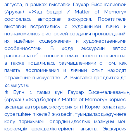
⚜️ Бүгін, 1 тамыз күні Гаухар Бисенғалиеваның
(Арухан) «Жад бедері / Matter of Memory» көрмесі
аясында авторлық экскурсия өтті. Көрме қонақтары
суретшімен тікелей жүздесіп, туындылардың дүниеге
келу тарихымен, олардың идеялық мазмұны мен
көркемдік ерекшеліктерімен танысты. Экскурсия