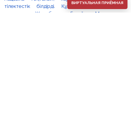
ВИРТУАЛЬНАЯ ПРИЁМНАЯ
⚜️2026 жылдың 1 тамыз күні Әбілхан Қастеев
атындағы Қазақстан Республикасының Ұлттық өнер
музейінде ұлттық бейнелеу өнерінің көрнекті шебері,
Қазақстанның халық суретшісі Сахи Романовтың