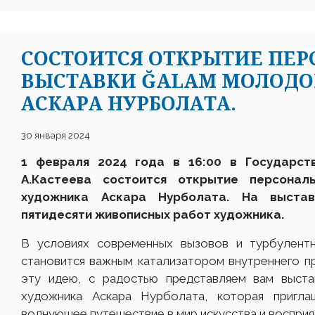
СОСТОИТСЯ ОТКРЫТИЕ ПЕ
ВЫСТАВКИ ĞALAM МОЛОД
АСКАРА НУРБОЛАТА.
30 января 2024
1 февраля 2024 года в 16:00 в Государст
А.Кастеева состоится открытие персона
художника Аскара Нурболата
. На выстав
пятидесяти живописных работ художника.
В условиях современных вызовов и турбулентн
становится важным катализатором внутреннего п
эту идею, с радостью представляем вам выст
художника Аскара Нурболата, которая пригл
волнующее путешествие в мир искусства и восприя