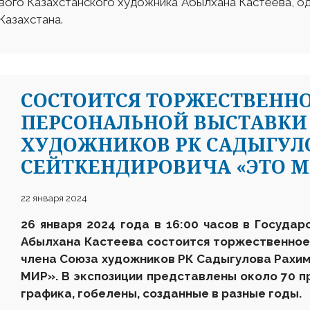
вого Казахстанского художника Абылхана Кастеева, о
Казахстана.
СОСТОИТСЯ ТОРЖЕСТВЕНН
ПЕРСОНАЛЬНОЙ ВЫСТАВКИ
ХУДОЖНИКОВ РК САДЫГУ
СЕЙТКЕНДИРОВИЧА «ЭТО М
22 января 2024
2
6
января
202
4
года в 16:00 часов в Государ
Абылхана Кастеева состоится торжественное
член
а
Союза художников
Р
К
Садыгулова Рахи
МИР». В экспозиции представлены около 70 пр
графика, гобелены, созданные в разные годы.