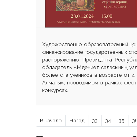
Художественно-образовательный цен
финансирование государственных спор
распоряжению Президента Республи
обладатель «Мәдениет саласының үзд
более ста учеников в возрасте от 4
Алматы», проводимом в рамках фест
конкурсах.
В начало
Назад
33
34
35
3