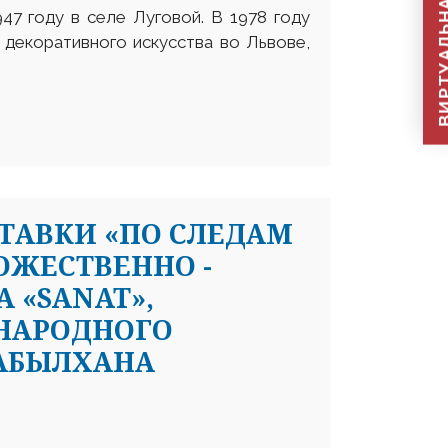
ВИРТУАЛЬНАЯ П
47 году в селе Луговой. В 1978 году
 декоративного искусства во Львове,
ТАВКИ «ПО СЛЕДАМ
ОЖЕСТВЕННО -
 «SANAT»,
 НАРОДНОГО
АБЫЛХАНА