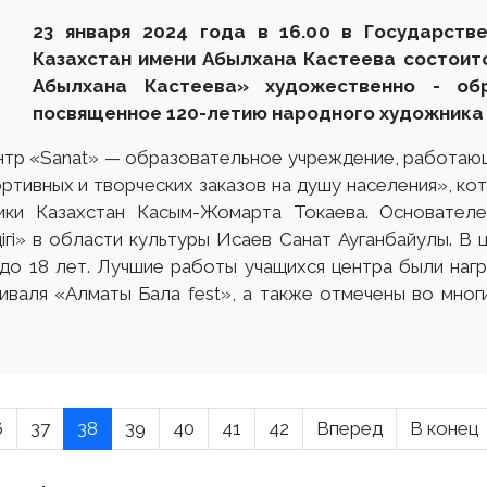
23 января 2024 года в 16.00 в Государств
Казахстан имени Абылхана Кастеева состоит
Абылхана Кастеева» художественно - обр
посвященное 120-летию народного художника 
тр «Sanat» — образовательное учреждение, работаю
тивных и творческих заказов на душу населения», кото
ки Казахстан Касым-Жомарта Токаева. Основателе
ігі» в области культуры Исаев Санат Ауганбайулы. В 
 до 18 лет. Лучшие работы учащихся центра были наг
иваля «Алматы Бала fest», а также отмечены во мног
6
37
38
39
40
41
42
Вперед
В конец