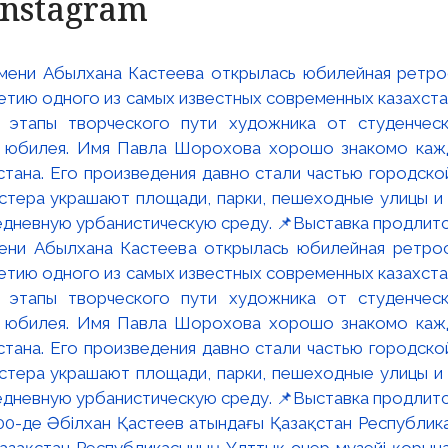
Instagram
мени Абылхана Кастеева открылась юбилейная ретр
ю одного из самых известных современных казахста
 этапы творческого пути художника от студенческ
и юбилея. Имя Павла Шорохова хорошо знакомо кажд
стана. Его произведения давно стали частью городско
астера украшают площади, парки, пешеходные улицы и
едневную урбанистическую среду. 📌Выставка продлится