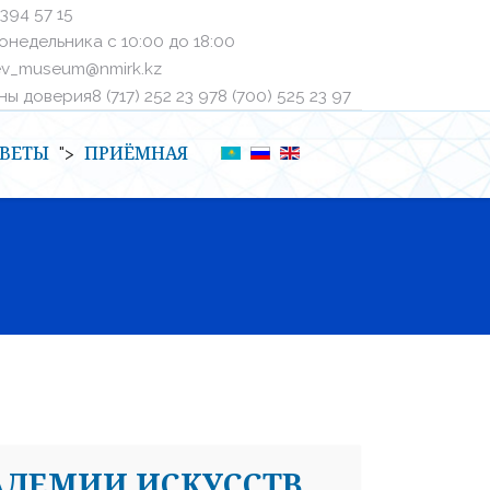
 394 57 15
онедельника с 10:00 до 18:00
ev_museum@nmirk.kz
 доверияㅤ8 (717) 252 23 97ㅤㅤ8 (700) 525 23 97
ВЕТЫ
ПРИЁМНАЯ
">
АДЕМИИ ИСКУССТВ