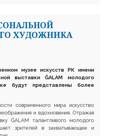
РСОНАЛЬНОЙ
ОГО ХУДОЖНИКА
венном музее искусств РК имени
льной выставки
Ğ
ALAM
молодого
ке
будут представлены более
ости современного мира искусство
реображения и вдохновения. Отражая
авку ĞALAM талантливого молодого
ашает зрителей в захватывающее и
тия.