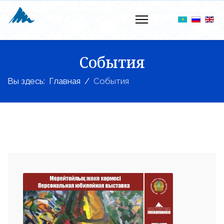
События
Вы здесь:
Главная
События