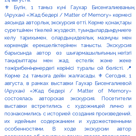
⚜️ Бүгін, 1 тамыз күні Гаухар Бисенғалиеваның
(Арухан) «Жад бедері / Matter of Memory» көрмесі
аясында авторлық экскурсия өтті. Көрме қонақтары
суретшімен тікелей жүздесіп, туындылардың дүниеге
келу тарихымен, олардың идеялық мазмұны мен
көркемдік ерекшеліктерімен танысты. Экскурсия
барысында автор өз шығармашылығының негізгі
тақырыптары мен жад, естелік және жеке
тәжірибенің өнердегі көрінісі туралы ой бөлісті. 📍
Көрме 24 тамызға дейін жалғасады. ⚜️ Сегодня, 1
августа, в рамках выставки Гаухар Бисенгалиевой
(Арухан) «Жад бедері / Matter of Memory»
состоялась авторская экскурсия. Посетители
выставки встретились с художницей лично и
познакомились с историей создания произведений,
их идейным содержанием и художественными
особенностями. В ходе экскурсии автор