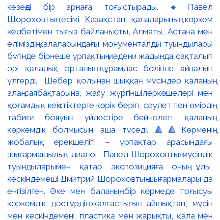
кезеңді бір арнаға тоғыстырады. 🔸Павел
Шороховтың есімі Қазақстан қалаларының көркем
келбетімен тығыз байланысты, Алматы, Астана мен
еліміздің қалаларындағы монументалды туындылары
бүгінде бірнеше ұрпақтың мәдени жадында сақталып
әрі қалалық ортаның құрамдас бөлігіне айналып
үлгерді. Шебер қолынан шыққан мүсіндер қаланың
алаң-саябақтарына, жаяу жүргіншілеркөшелері мен
қоғамдық кеңістіктерге көрік беріп, сәулет пен өмірдің
табиғи бояуын үйлестіре бейнелеп, қаланың
көркемдік болмысын аша түседі. 🔺🔺Көрменің
жобалық ерекшелігі – ұрпақтар арасындағы
шығармашылық диалог. Павел Шороховтың мүсіндік
туындыларымен қатар экспозицияға оның ұлы,
кескіндемеші Дмитрий Шороховтың шығармалары да
енгізілген. Әке мен баланың бір көрмеде тоғысуы
көркемдік дәстүрдің жалғастығын айшықтап, мүсін
мен кескіндемені, пластика мен жарықты, қала мен