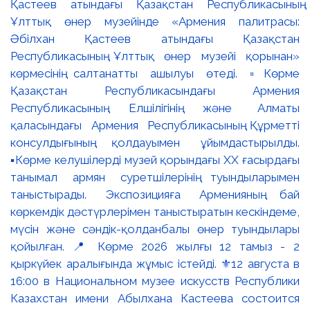
Қастеев атындағы Қазақстан Республикасының
Ұлттық өнер музейінде «Армения палитрасы:
Әбілхан Қастеев атындағы Қазақстан
Республикасының Ұлттық өнер музейі қорынан»
көрмесінің салтанатты ашылуы өтеді. ▫️Көрме
Қазақстан Республикасындағы Армения
Республикасының Елшілігінің және Алматы
қаласындағы Армения Республикасының Құрметті
консулдығының қолдауымен ұйымдастырылды.
▪️Көрме келушілерді музей қорындағы ХХ ғасырдағы
танымал армян суретшілерінің туындыларымен
таныстырады. Экспозицияға Арменияның бай
көркемдік дәстүрлерімен таныстыратын кескіндеме,
мүсін және сәндік-қолданбалы өнер туындылары
қойылған. 📍 Көрме 2026 жылғы 12 тамыз - 2
қыркүйек аралығында жұмыс істейді. ⚜️12 августа в
16:00 в Национальном музее искусств Республики
Казахстан имени Абылхана Кастеева состоится