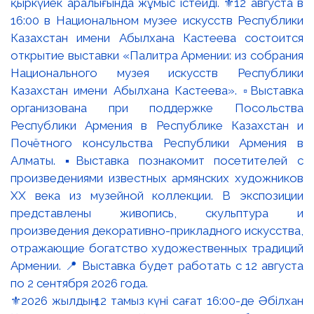
⚜️2026 жылдың 12 тамыз күні сағат 16:00-де Әбілхан