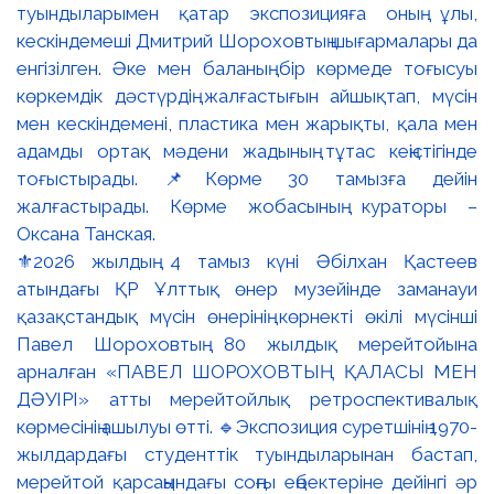
⚜️2026 жылдың 4 тамыз күні Әбілхан Қастеев
атындағы ҚР Ұлттық өнер музейінде заманауи
қазақстандық мүсін өнерінің көрнекті өкілі мүсінші
Павел Шороховтың 80 жылдық мерейтойына
арналған «ПАВЕЛ ШОРОХОВТЫҢ ҚАЛАСЫ МЕН
ДӘУІРІ» атты мерейтойлық ретроспективалық
көрмесінің ашылуы өтті. 🔹Экспозиция суретшінің 1970-
жылдардағы студенттік туындыларынан бастап,
мерейтой қарсаңындағы соңғы еңбектеріне дейінгі әр