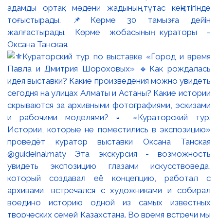
адамды ортақ мәдени жадының тұтас кеңістігінде
тоғыстырады. 📌Көрме 30 тамызға дейін
жалғастырады. Көрме жобасының кураторы –
Оксана Танская.